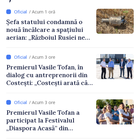
/ Acum 1 oră
Șefa statului condamnă o
nouă încălcare a spațiului
aerian: „Războiul Rusiei ne
afectează direct”
/ Acum 3 ore
Premierul Vasile Tofan, în
dialog cu antreprenorii din
Costești: „Costești arată cât
de mult poate face o
comunitate atunci când
/ Acum 3 ore
există inițiativă, muncă și
Premierul Vasile Tofan a
spirit antreprenorial”
participat la Festivalul
„Diaspora Acasă” din
Costești