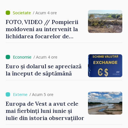
/ Acum 4 ore
FOTO, VIDEO // Pompierii
moldoveni au intervenit la
lichidarea focarelor de
incendiu în apropiere de
Thessaloniki. Misiunea a
durat cinci ore
/ Acum 4 ore
Euro și dolarul se apreciază
la început de săptămână
/ Acum 5 ore
Europa de Vest a avut cele
mai fierbinți luni iunie și
iulie din istoria observațiilor