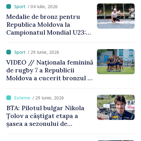
/ 04 Iulie, 2026
Medalie de bronz pentru
Republica Moldova la
Campionatul Mondial U23:
canoistul Mihai Chihaia a
urcat pe podium
/ 29 Iunie, 2026
VIDEO // Naționala feminină
de rugby 7 a Republicii
Moldova a cucerit bronzul la
Campionatul European
Divizia Trophy
/ 29 Iunie, 2026
BTA: Pilotul bulgar Nikola
Țolov a câștigat etapa a
șasea a sezonului de
Formula 2 din Austria