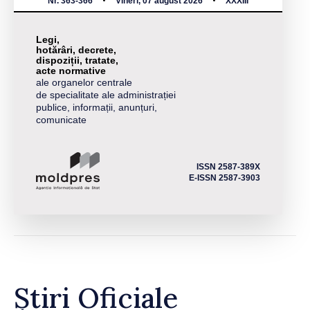
Nr. 363-366
Vineri, 07 august 2026
XXXIII
Legi,
hotărâri, decrete,
dispoziții, tratate,
acte normative
ale organelor centrale
de specialitate ale administrației
publice, informații, anunțuri,
comunicate
ISSN 2587-389X
E-ISSN 2587-3903
Știri Oficiale