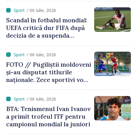
/ 06 Iulie, 2026
Scandal în fotbalul mondial:
UEFA critică dur FIFA după
decizia de a suspenda
cartonașul roșu primit de
americanul Folarin Balogun
/ 06 Iulie, 2026
FOTO // Pugiliștii moldoveni
și-au disputat titlurile
naționale. Zece sportivi vor
merge la Europene
/ 06 Iulie, 2026
BTA: Tenismenul Ivan Ivanov
a primit trofeul ITF pentru
campionul mondial la juniori