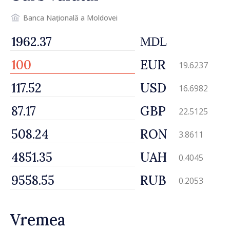
oamenilor noștri”
Banca Națională a Moldovei
MDL
EUR
19.6237
USD
16.6982
GBP
22.5125
RON
3.8611
UAH
0.4045
RUB
0.2053
Vremea