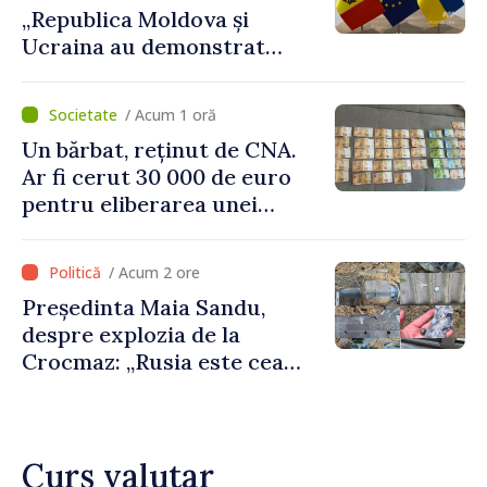
„Republica Moldova și
Ucraina au demonstrat
performanțe fără precedent
în procesul de integrare
/ Acum 1 oră
europeană”
Un bărbat, reținut de CNA.
Ar fi cerut 30 000 de euro
pentru eliberarea unei
persoane condamnate
/ Acum 2 ore
Președinta Maia Sandu,
despre explozia de la
Crocmaz: „Rusia este cea
care duce războiul de
agresiune în Ucraina și
poartă întreaga vină pentru
Curs valutar
pericolul adus la casele