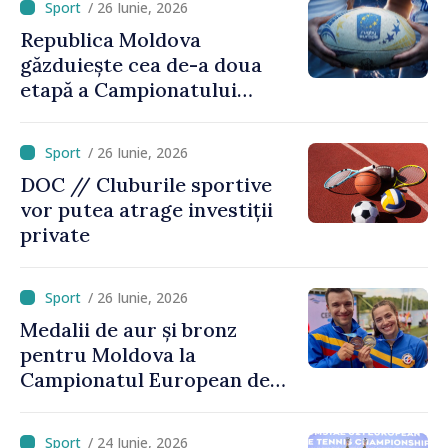
/ 26 Iunie, 2026
Republica Moldova
găzduiește cea de-a doua
etapă a Campionatului
European de rugby
/ 26 Iunie, 2026
DOC // Cluburile sportive
vor putea atrage investiții
private
/ 26 Iunie, 2026
Medalii de aur și bronz
pentru Moldova la
Campionatul European de
kaiac-canoe: Daniela Cociu a
devenit campioană
/ 24 Iunie, 2026