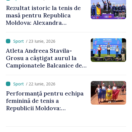
europeană
Rezultat istoric la tenis de
masă pentru Republica
Moldova: Alexandra
Chiriacova a cucerit medalia
de bronz la Campionatele
/ 23 Iunie, 2026
Europene
Atleta Andreea Stavila-
Grosu a câștigat aurul la
Campionatele Balcanice de
atletism
/ 22 Iunie, 2026
Performanță pentru echipa
feminină de tenis a
Republicii Moldova:
calificare spectaculoasă
după o pauză de 25 de ani