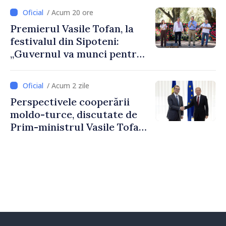
/ Acum 20 ore
Premierul Vasile Tofan, la
festivalul din Sipoteni:
„Guvernul va munci pentru
ca fiecare sat, fiecare
comunitate și toți
/ Acum 2 zile
moldovenii să prospere”
Perspectivele cooperării
moldo-turce, discutate de
Prim-ministrul Vasile Tofan
și Ambasadorul Turciei,
Uygar Mustafa Sertel