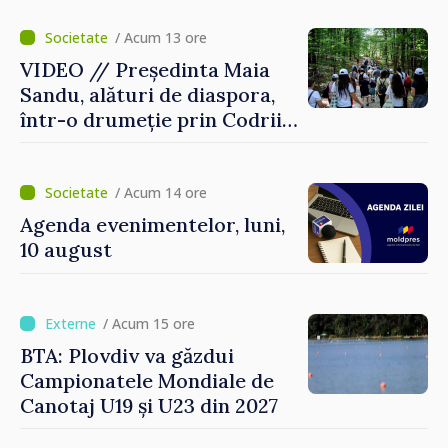
/ Acum 13 ore
VIDEO // Președinta Maia
Sandu, alături de diaspora,
într-o drumeție prin Codrii
Moldovei: „Încă mai avem ce
descoperi”
/ Acum 14 ore
Agenda evenimentelor, luni,
10 august
/ Acum 15 ore
BTA: Plovdiv va găzdui
Campionatele Mondiale de
Canotaj U19 și U23 din 2027