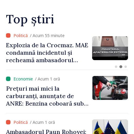
Top știri
/ Acum 55 minute
Explozia de la Crocmaz. MAE
condamnă incidentul și
recheamă ambasadorul
Republicii Moldova la
Moscova pentru consultări
/ Acum 1 oră
Prețuri mai mici la
carburanți, anunțate de
ANRE: Benzina coboară sub
pragul de 30 de lei
/ Acum 1 oră
Ambasadorul Paun Rohovei: