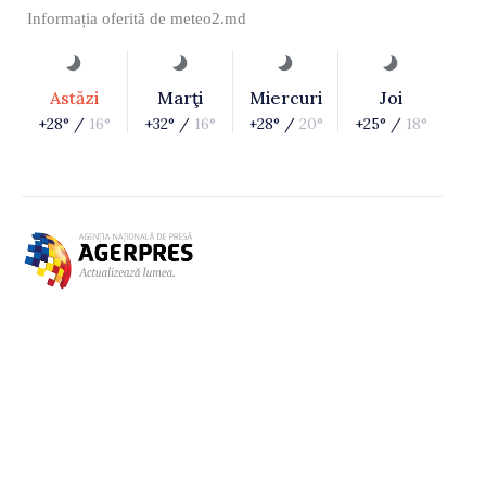
Informația oferită de
meteo2.md
Astăzi
Marţi
Miercuri
Joi
+28° /
16°
+32° /
16°
+28° /
20°
+25° /
18°