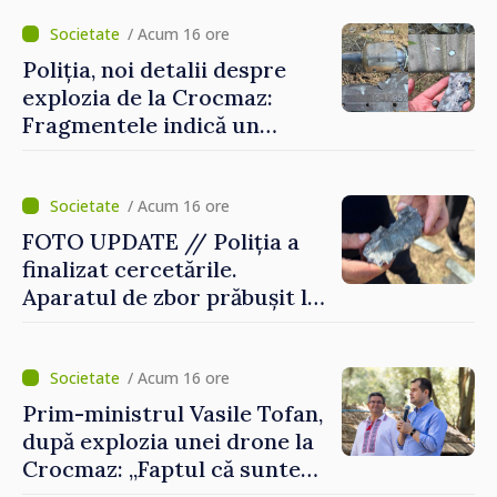
/ Acum 16 ore
Poliția, noi detalii despre
explozia de la Crocmaz:
Fragmentele indică un
posibil tip de „dronă-
rachetă”
/ Acum 16 ore
FOTO UPDATE // Poliția a
finalizat cercetările.
Aparatul de zbor prăbușit la
Crocmaz ar putea fi o
„dronă-rachetă”
/ Acum 16 ore
Prim-ministrul Vasile Tofan,
după explozia unei drone la
Crocmaz: „Faptul că suntem
în afara zonei de război nu