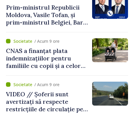
Prim-ministrul Republicii
Moldova, Vasile Tofan, și
prim-ministrul Belgiei, Bart
De Wever, au discutat
despre parcursul european
/ Acum 9 ore
al Republicii Moldova.
CNAS a finanțat plata
indemnizațiilor pentru
familiile cu copii și a celor
pentru incapacitate
temporară de muncă
/ Acum 9 ore
VIDEO // Șoferii sunt
avertizați să respecte
restricțiile de circulație pe
drumul R3, unde se
desfășoară lucrări de
reparație