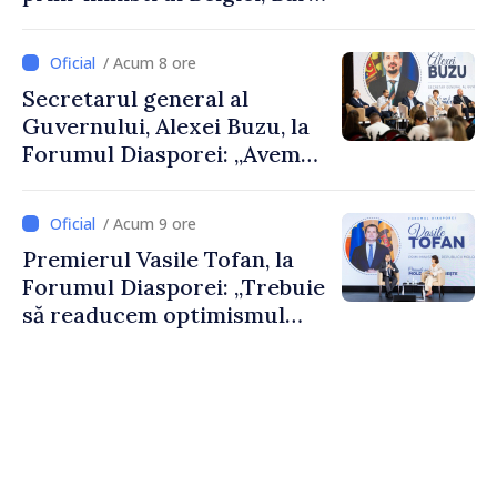
De Wever, au discutat
despre parcursul european
/ Acum 8 ore
al Republicii Moldova.
Secretarul general al
Guvernului, Alexei Buzu, la
Forumul Diasporei: „Avem
nevoie de fiecare dintre
dumneavoastră pentru a
/ Acum 9 ore
construi comunități mai
Premierul Vasile Tofan, la
puternice”
Forumul Diasporei: „Trebuie
să readucem optimismul
oamenilor și încrederea că
Republica Moldova merge în
direcția corectă”