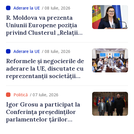
negocieri privind aderarea
/ 08 Iulie, 2026
Republicii Moldova la UE
R. Moldova va prezenta
Uniunii Europene poziția
privind Clusterul „Relații
externe”. Cristina
Gherasimov: „Suntem
/ 08 Iulie, 2026
pregătiți pentru acest pas
Reformele și negocierile de
de mai bine de un an”
aderare la UE, discutate cu
reprezentanții societății
civile
/ 07 Iulie, 2026
Igor Grosu a participat la
Conferința președinților
parlamentelor țărilor
candidate la aderarea la UE: