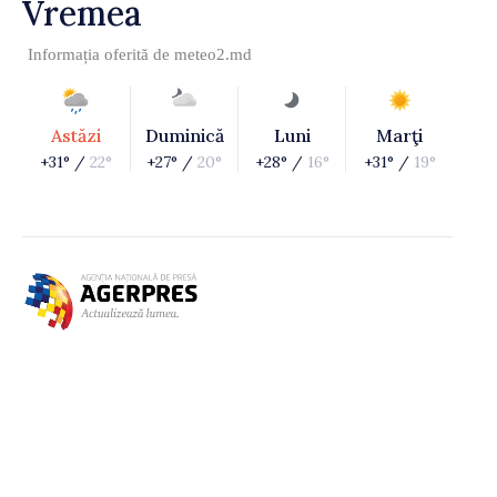
Vremea
Informația oferită de
meteo2.md
Astăzi
Duminică
Luni
Marţi
+31° /
22°
+27° /
20°
+28° /
16°
+31° /
19°