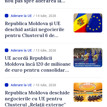
nou pas spre aderarea la
Uniunea Europeană”
/ 14 Iulie, 2026
Republica Moldova și UE
deschid astăzi negocierile
pentru Clusterul 6 de
aderare
/ 13 Iulie, 2026
UE acordă Republicii
Moldova încă 120 de milioane
de euro pentru consolidarea
apărării. Asistența pentru
țara noastră prin EFP ajunge
/ 10 Iulie, 2026
la 317 milioane de euro
Republica Moldova deschide
negocierile cu UE pentru
Clusterul „Relații externe”