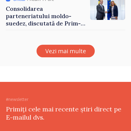
Consolidarea
parteneriatului moldo-
suedez, discutată de Prim-
ministrul Vasile Tofan și
Ambasadoarea Suediei,
Petra Lärke
Vezi mai multe
#newsletter
Primiți cele mai recente știri direct pe
E-mailul dvs.