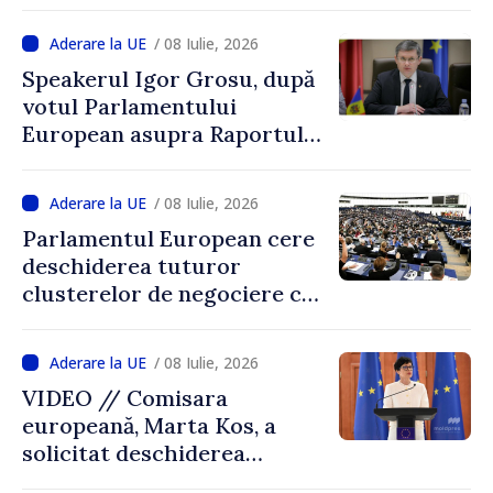
Gherasimov: „Continuăm să
muncim pentru ca R.
/ 08 Iulie, 2026
Moldova să devină stat
Speakerul Igor Grosu, după
membru al UE”
votul Parlamentului
European asupra Raportului
privind Republica Moldova:
„Moldova merge înainte. Pas
/ 08 Iulie, 2026
cu pas, tot mai aproape de
Parlamentul European cere
Uniunea Europeană”
deschiderea tuturor
clusterelor de negociere cu
Republica Moldova: raport
susținut cu majoritate de
/ 08 Iulie, 2026
voturi
VIDEO // Comisara
europeană, Marta Kos, a
solicitat deschiderea
tuturor capitolelor de