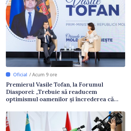
/ Acum 9 ore
Premierul Vasile Tofan, la Forumul
Diasporei: „Trebuie să readucem
optimismul oamenilor și încrederea că
Republica Moldova merge în direcția
corectă”