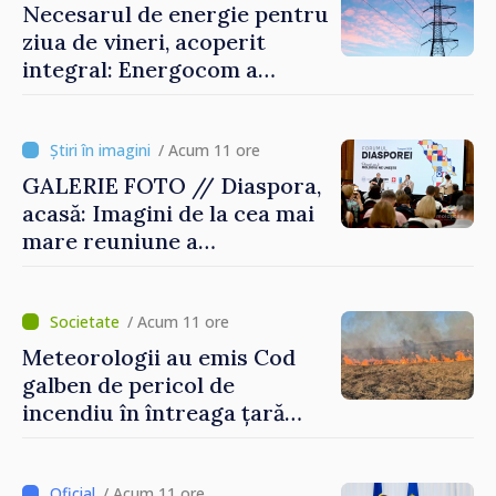
Necesarul de energie pentru
ziua de vineri, acoperit
integral: Energocom a
rezervat volumele
/ Acum 11 ore
GALERIE FOTO // Diaspora,
acasă: Imagini de la cea mai
mare reuniune a
moldovenilor de peste
hotare
/ Acum 11 ore
Meteorologii au emis Cod
galben de pericol de
incendiu în întreaga țară
până pe 14 august
/ Acum 11 ore