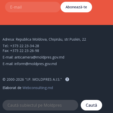
Abonează-te
Adresa: Republica Moldova, Chișinău, str.Puskin, 22
Tel.:
+373 22 23-34-28
Fax: +373 22 23-26-98
E-mail:
anticamera@moldpres.gov.md
E-mail:
inform@moldpres.gov.md
© 2000-2026 "I.P. MOLDPRES A.I.S."
?
Elaborat de
Webconsulting.md
Caută