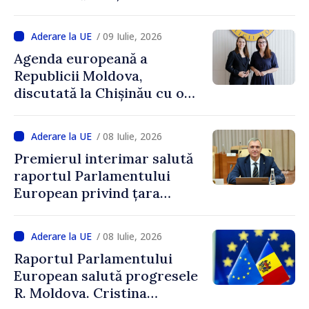
/ 09 Iulie, 2026
Agenda europeană a
Republicii Moldova,
discutată la Chișinău cu o
delegație din Polonia
/ 08 Iulie, 2026
Premierul interimar salută
raportul Parlamentului
European privind țara
noastră: „Viitorul european
al Republicii Moldova
/ 08 Iulie, 2026
reprezintă o prioritate
Raportul Parlamentului
strategică”
European salută progresele
R. Moldova. Cristina