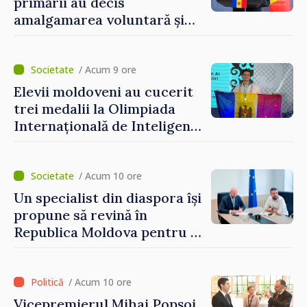
primării au decis
amalgamarea voluntară și
vor beneficia de fonduri
pentru investiții. Igor
Grosu: „Este important să
/ Acum 9 ore
depășim blocajele și să dăm o
Elevii moldoveni au cucerit
șansă localităților să se
trei medalii la Olimpiada
dezvolte”
Internațională de Inteligență
Artificială
/ Acum 10 ore
Un specialist din diaspora își
propune să revină în
Republica Moldova pentru a
contribui la dezvoltarea
registrului naval național
/ Acum 10 ore
Vicepremierul Mihai Popșoi,