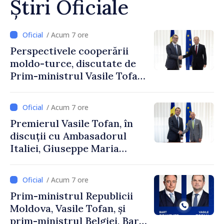
Știri Oficiale
/ Acum 7 ore
Perspectivele cooperării
moldo-turce, discutate de
Prim-ministrul Vasile Tofan
și Ambasadorul Turciei,
Uygar Mustafa Sertel
/ Acum 7 ore
Premierul Vasile Tofan, în
discuții cu Ambasadorul
Italiei, Giuseppe Maria
Perricone
/ Acum 7 ore
Prim-ministrul Republicii
Moldova, Vasile Tofan, și
prim-ministrul Belgiei, Bart