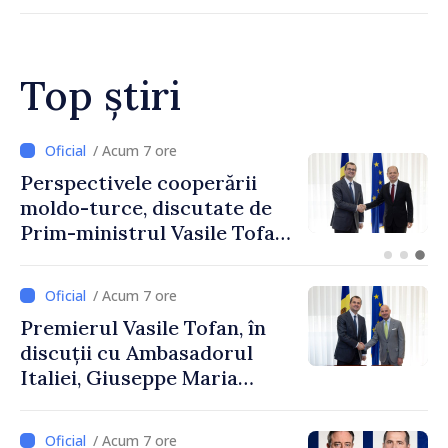
„Atunci când reformele sunt
realizate, progresul trebuie
recunoscut prin pași
concreți”
Top știri
/ Acum 7 ore
Perspectivele cooperării
moldo-turce, discutate de
Prim-ministrul Vasile Tofan
și Ambasadorul Turciei,
Uygar Mustafa Sertel
/ Acum 7 ore
Premierul Vasile Tofan, în
discuții cu Ambasadorul
Italiei, Giuseppe Maria
Perricone
/ Acum 7 ore