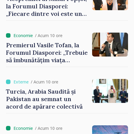
la Forumul Diasporei:
„Fiecare dintre voi este un
ambasador al țării noastre și
contribuie la promovarea
imaginii Republicii Moldova”
/ Acum 10 ore
Premierul Vasile Tofan, la
Forumul Diasporei: „Trebuie
să îmbunătățim viața
oamenilor și să repornim
motoarele economiei”
/ Acum 10 ore
Turcia, Arabia Saudită și
Pakistan au semnat un
acord de apărare colectivă
/ Acum 10 ore