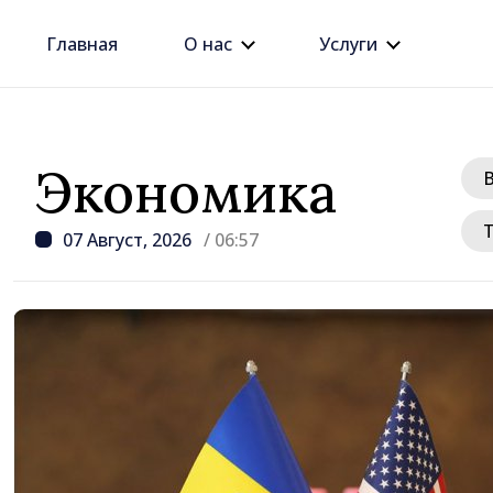
Главная
О нас
Услуги
Экономика
07 Август, 2026
/ 06:57
/ 14 часов назад
Премьер Василе Тофан
этого правительства —
рост цен на недвижим