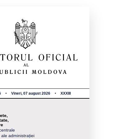
6
Vineri, 07 august 2026
XXXIII
ete,
tate,
ve
centrale
 ale administrației