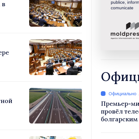
publice, inform
 в
comunicate
ере
Офици
тной
Премьер-ми
провёл тел
болгарским
Радевым