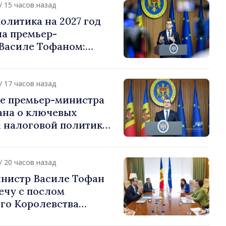
/ 15 часов назад
олитика на 2027 год
на премьер-
Василе Тофаном:
алоговой нагрузки на
улирование
 и более справедливое
/ 17 часов назад
жение
е премьер-министра
ана о ключевых
 налоговой политики
/ 20 часов назад
нистр Василе Тофан
ечу с послом
го Королевства
ании и Северной