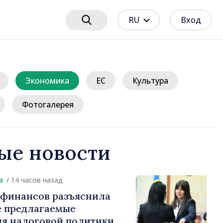
RU
Вход
Экономика
ЕС
Культура
Фотогалерея
ые новости
14 часов назад
нансов разъяснила
редлагаемые
налоговой политики