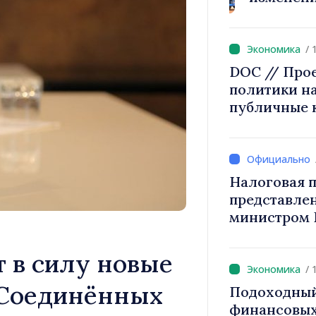
2027 года п
/ 
DOC // Про
политики на
публичные 
Налоговая п
представле
министром 
снижение н
труд, стим
т в силу новые
инвестиций
/ 
налогообло
 Соединённых
Подоходный
финансовых