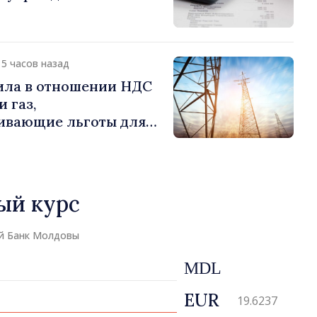
15 часов назад
ила в отношении НДС
 газ,
ивающие льготы для
отребителей
ый курс
й Банк Молдовы
MDL
EUR
19.6237