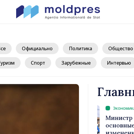
Все
Официально
Политика
Общество
Туризм
Спорт
Зарубежные
Интервью
Главн
/ 
: «Задача
Министр фи
 сдержать
основные п
ость»
изменения 