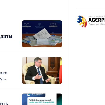
едиты
ого
у:
е
том
тить