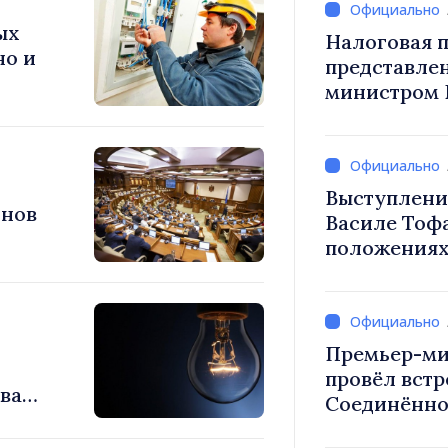
ых
Налоговая п
но и
представле
министром 
снижение н
труд, стим
инвестиций
налогообло
Выступлени
онов
Василе Тоф
положениях
на 2027 год
Премьер-ми
провёл встр
ывают
Соединённо
Великобрит