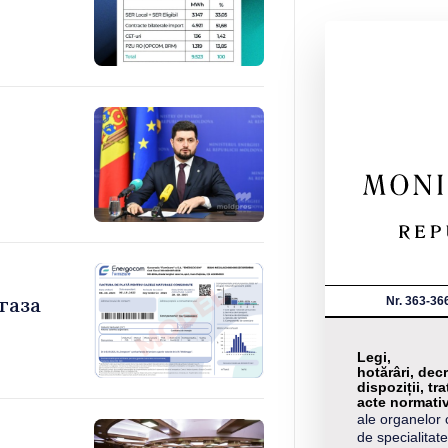
газа
Nr. 363-36
Legi,
hotărâri, decr
dispoziții, tra
acte normati
ale organelor 
de specialitate