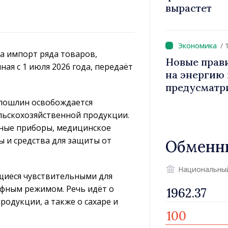
вырастет
/ 
а импорт ряда товаров,
Новые прав
я с 1 июля 2026 года, передаёт
на энергию и
предусматр
уязвимых п
 пошлин освобождается
льскохозяйственной продукции.
нные приборы, медицинское
 и средства для защиты от
Обменн
Национальны
щиеся чувствительными для
ифным режимом. Речь идёт о
родукции, а также о сахаре и