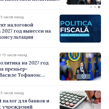
о подоходному налогу
15 часов назад
ект налоговой
 2027 год вынесен на
консультации
/ 15 часов назад
олитика на 2027 год
на премьер-
Василе Тофаном:
алоговой нагрузки на
улирование
 и более справедливое
15 часов назад
жение
 налог для банков и
 учреждений