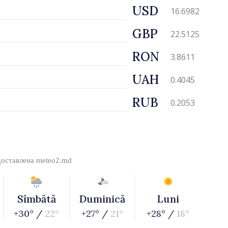
USD
16.6982
GBP
22.5125
RON
3.8611
UAH
0.4045
RUB
0.2053
доставлена
meteo2.md
Sîmbătă
Duminică
Luni
+30° /
22°
+27° /
21°
+28° /
18°