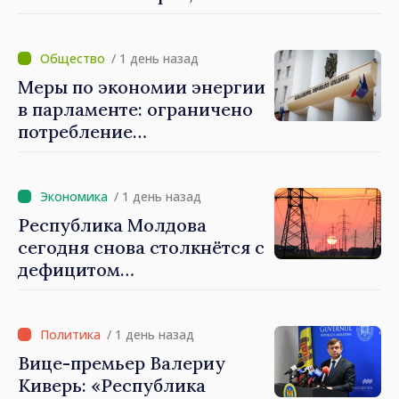
которые не показывают
результатов», — заявил
премьер-министр Василе
/ 1 день назад
Тофан
Меры по экономии энергии
в парламенте: ограничено
потребление
электроэнергии и горячей
воды
/ 1 день назад
Республика Молдова
сегодня снова столкнётся с
дефицитом
электроэнергии
/ 1 день назад
Вице-премьер Валериу
Киверь: «Республика