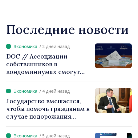
Последние новости
/ 2 дней назад
DOC // Ассоциации
собственников в
кондоминиумах смогут
легче получать кредиты на
повышение
/ 4 дней назад
энергоэффективности
Государство вмешается,
многоквартирных домов
чтобы помочь гражданам в
случае подорожания
природного газа.
Председатель парламента
/ 5 дней назад