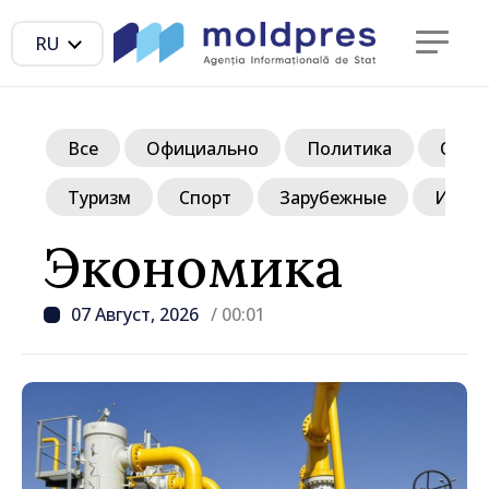
RU
Все
Официально
Политика
Обще
Туризм
Спорт
Зарубежные
Инте
Экономика
07 Август, 2026
/ 00:01