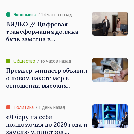
Кишинёве
/ 14 часов назад
ВИДЕО // Цифровая
трансформация должна
быть заметна в
повседневной жизни
людей и в работе
экономики: премьер-
/ 16 часов назад
министр Василе Тофан
Премьер-министр объявил
посетил Агентство
о новом пакете мер в
электронного управления
отношении высоких
зарплат в публичном
секторе
/ 1 день назад
«Я беру на себя
полномочия до 2029 года и
заменю министров,