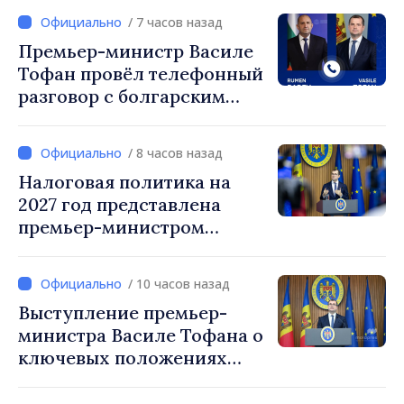
/ 7 часов назад
Премьер-министр Василе
Тофан провёл телефонный
разговор с болгарским
коллегой Руменом
Радевым
/ 8 часов назад
Налоговая политика на
2027 год представлена
премьер-министром
Василе Тофаном:
снижение налоговой
/ 10 часов назад
нагрузки на труд,
Выступление премьер-
стимулирование
министра Василе Тофана о
инвестиций и более
ключевых положениях
справедливое
налоговой политики на
налогообложение
2027 год