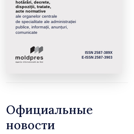
hotărâri, decrete,
dispoziții, tratate,
acte normative
ale organelor centrale
de specialitate ale administrației
publice, informații, anunțuri,
comunicate
ISSN 2587-389X
E-ISSN 2587-3903
Официальные
новости