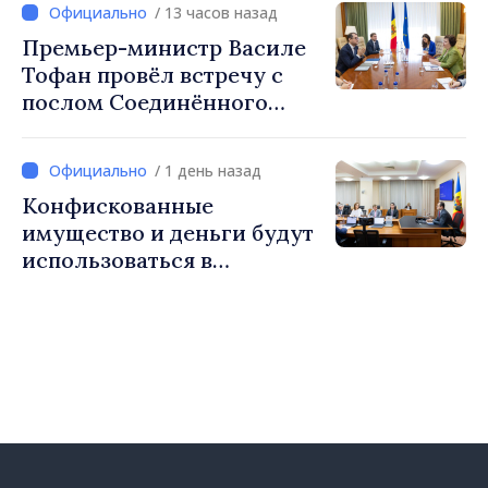
/ 13 часов назад
Премьер-министр Василе
Тофан провёл встречу с
послом Соединённого
Королевства
Великобритании и
/ 1 день назад
Северной Ирландии Ферн
Конфискованные
Хорин
имущество и деньги будут
использоваться в
социальных целях и в
общественных интересах