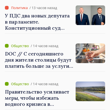
Великобритании и
Северной Ирландии Ферн
/ 13 часов назад
Хорин
У ПДС два новых депутата
в парламенте.
Конституционный суд
утвердил их мандаты
/ 14 часов назад
DOC // С сегодняшнего
дня жители столицы будут
платить больше за услуги
водоснабжения и
канализации
/ 14 часов назад
Правительство усиливает
меры, чтобы избежать
водного кризиса в