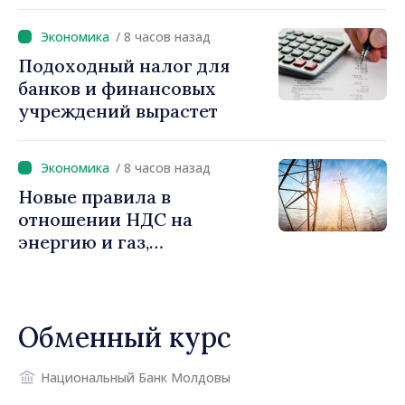
Василе Тофаном:
снижение налоговой
/ 8 часов назад
нагрузки на труд,
Подоходный налог для
стимулирование
банков и финансовых
инвестиций и более
учреждений вырастет
справедливое
налогообложение
/ 8 часов назад
Новые правила в
отношении НДС на
энергию и газ,
предусматривающие
льготы для уязвимых
потребителей
Обменный курс
Национальный Банк Молдовы