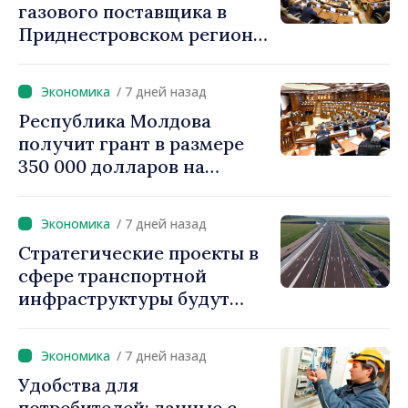
газового поставщика в
Приднестровском регионе
создавать стратегические
запасы
/ 7 дней назад
Республика Молдова
получит грант в размере
350 000 долларов на
внедрение системы
«Реестр залогов
/ 7 дней назад
движимого имущества»
Стратегические проекты в
сфере транспортной
инфраструктуры будут
реализовываться с
использованием
/ 7 дней назад
ускоренных процедур
Удобства для
получения разрешений
потребителей: данные с