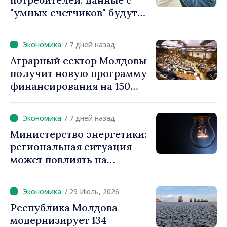
"умных счетчиков" будут
считываться дистанционно
и обрабатываться
/ 7 дней назад
автоматически
Аграрный сектор Молдовы
получит новую программу
финансирования на 150
миллионов евро
/ 7 дней назад
Министерство энергетики:
региональная ситуация
может повлиять на
доступность
электроэнергии и рост цен.
/ 29 Июль, 2026
Граждан призывают
Республика Молдова
экономить
модернизирует 134