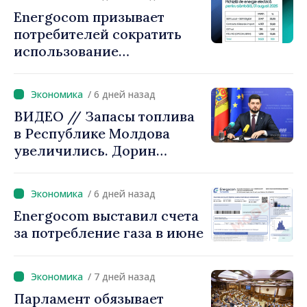
Игорь Гросу:
Energocom призывает
«Правительство
потребителей сократить
предложит решения, мы не
использование
можем оставить людей
электроэнергии в часы пик
один на один с ростом
цен»
/ 6 дней назад
ВИДЕО // Запасы топлива
в Республике Молдова
увеличились. Дорин
Жунгиету: «Принятые
меры дают результаты»
/ 6 дней назад
Energocom выставил счета
за потребление газа в июне
/ 7 дней назад
Парламент обязывает