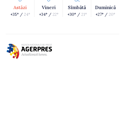
Astăzi
Vineri
Sîmbătă
Duminică
+35° /
24°
+34° /
22°
+30° /
21°
+27° /
20°