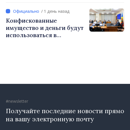
Королевства
Великобритании и
/ 1 день назад
Северной Ирландии Ферн
Конфискованные
Хорин
имущество и деньги будут
использоваться в
социальных целях и в
общественных интересах
#newsletter
Получайте последние новости прямо
на вашу электронную почту