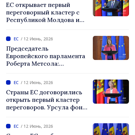
ЕС открывает первый
переговорный кластер с
Республикой Молдова и
Украиной. Антониу Кошта:
«Это решение является
/ 12 Июнь, 2026
признанием решимости в
Председатель
продвижении реформ даже
Европейского парламента
перед лицом огромных
Роберта Метсола:
вызовов»
«Расширение — наш самый
мощный геополитический
/ 12 Июнь, 2026
инструмент, а Украина и
Страны ЕС договорились
Республика Молдова
открыть первый кластер
занимают свое место в ЕС»
переговоров. Урсула фон
дер Ляйен: «Расширение
остается одной из самых
/ 12 Июнь, 2026
больших историй успеха