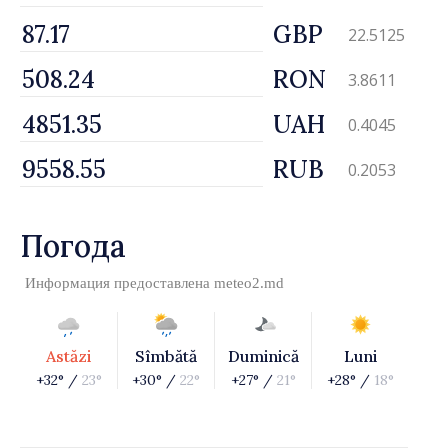
GBP
22.5125
RON
3.8611
UAH
0.4045
RUB
0.2053
Погода
Информация предоставлена
meteo2.md
Astăzi
Sîmbătă
Duminică
Luni
+32° /
23°
+30° /
22°
+27° /
21°
+28° /
18°