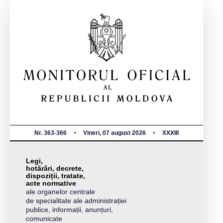
Nr. 363-366
Vineri, 07 august 2026
XXXIII
Legi,
hotărâri, decrete,
dispoziții, tratate,
acte normative
ale organelor centrale
de specialitate ale administrației
publice, informații, anunțuri,
comunicate