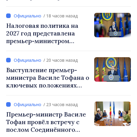
коллегой Руменом
Радевым
/ 18 часов назад
Налоговая политика на
2027 год представлена
премьер-министром
Василе Тофаном:
снижение налоговой
/ 20 часов назад
нагрузки на труд,
Выступление премьер-
стимулирование
министра Василе Тофана о
инвестиций и более
ключевых положениях
справедливое
налоговой политики на
налогообложение
2027 год
/ 23 часов назад
Премьер-министр Василе
Тофан провёл встречу с
послом Соединённого