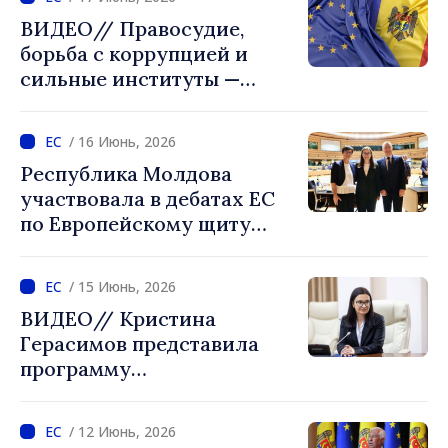
ВИДЕО// Правосудие,
борьба с коррупцией и
сильные институты —
приоритеты в переговорах
с ЕС
/ 16 Июнь, 2026
Республика Молдова
участвовала в дебатах ЕС
по Европейскому щиту
демократии. Кристина
Герасимов: «Мы строим
/ 15 Июнь, 2026
более устойчивое и
ВИДЕО// Кристина
безопасное общество»
Герасимов представила
программу
Межправительственной
конференции Молдова –
/ 12 Июнь, 2026
ЕС