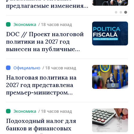
разговор с болгарским
коллегой Руменом
Радевым
/ 18 часов назад
DOC // Проект налоговой
политики на 2027 год
вынесен на публичные
консультации
/ 18 часов назад
Налоговая политика на
2027 год представлена
премьер-министром
Василе Тофаном:
снижение налоговой
/ 18 часов назад
нагрузки на труд,
Подоходный налог для
стимулирование
банков и финансовых
инвестиций и более