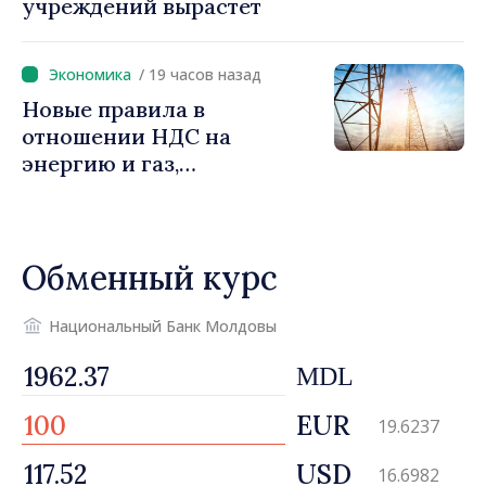
учреждений вырастет
справедливое
налогообложение
/ 19 часов назад
Новые правила в
отношении НДС на
энергию и газ,
предусматривающие
льготы для уязвимых
потребителей
Обменный курс
Национальный Банк Молдовы
MDL
EUR
19.6237
USD
16.6982