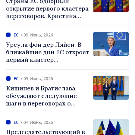
Страны ЕС одобрили
ЕС»
открытие первого кластера
переговоров. Кристина
Герасимов: «Это решение
подтверждает признание
/ 09 Июнь, 2026
успехов, достигнутых
Урсула фон дер Ляйен: В
нашей страной»
ближайшие дни ЕС откроет
первый кластер
переговоров с
Республикой Молдова
/ 05 Июнь, 2026
Кишинев и Братислава
обсуждают следующие
шаги в переговорах о
вступлении в ЕС
/ 04 Июнь, 2026
Председательствующий в