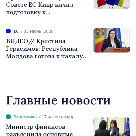
Совете ЕС Кипр начал
подготовку к
официальному открытию
Кластера 1 в переговорах о
/ 03 Июнь, 2026
вступлении с Республикой
ВИДЕО// Кристина
Молдова и Украиной
Герасимов: Республика
Молдова готова к началу
переговоров о вступлении
в ЕС
Главные новости
/ 17 часов назад
Премьер-министр Василе
Тофан провёл телефонный