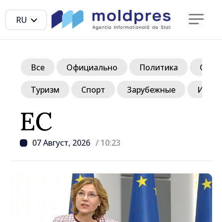
RU
Все
Официально
Политика
Обще
Туризм
Спорт
Зарубежные
Инте
ЕС
07 Август, 2026
/ 10:23