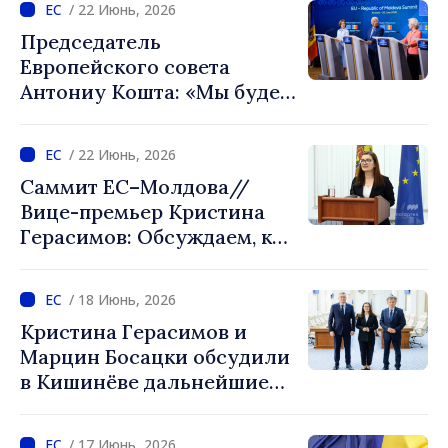
/ 22 Июнь, 2026
Председатель
Европейского совета
Антониу Кошта: «Мы будем
поддерживать Республику
Молдова на каждом этапе
/ 22 Июнь, 2026
её пути к вступлению в ЕС»
Саммит ЕС–Молдова//
Вице-премьер Кристина
Герасимов: Обсуждаем, как
можем продвигаться
быстрее, опираясь на
/ 18 Июнь, 2026
собственные заслуги
Кристина Герасимов и
Марцин Босацки обсудили
в Кишинёве дальнейшие
шаги Республики Молдова
на пути к вступлению в ЕС
/ 17 Июнь, 2026