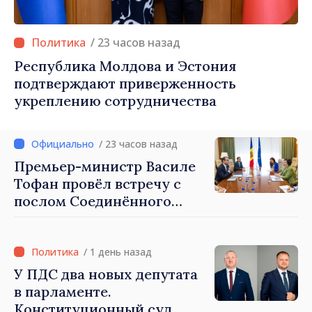
/ 23 часов назад
Республика Молдова и Эстония
подтверждают приверженность
укреплению сотрудничества
/ 23 часов назад
Премьер-министр Василе
Тофан провёл встречу с
послом Соединённого
Королевства
Великобритании и
Северной Ирландии Ферн
/ 1 день назад
Хорин
У ПДС два новых депутата
в парламенте.
Конституционный суд