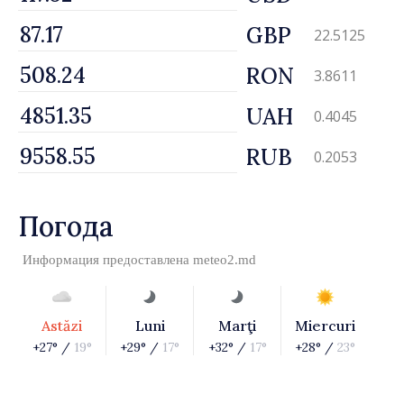
GBP
22.5125
RON
3.8611
UAH
0.4045
RUB
0.2053
Погода
Информация предоставлена
meteo2.md
Astăzi
Luni
Marţi
Miercuri
+27° /
19°
+29° /
17°
+32° /
17°
+28° /
23°