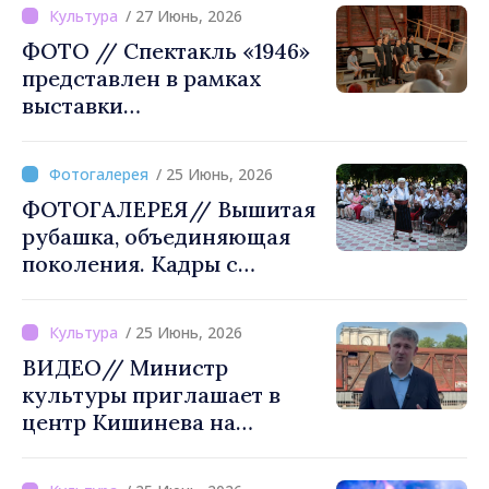
/ 27 Июнь, 2026
ФОТО // Спектакль «1946»
представлен в рамках
выставки
«Государственный террор
в Советской Молдове.
/ 25 Июнь, 2026
Масштабы, жертвы и
ФОТОГАЛЕРЕЯ// Вышитая
исполнители» на площади
рубашка, объединяющая
Великого национального
поколения. Кадры с
собрания
праздника традиций в
Яловень
/ 25 Июнь, 2026
ВИДЕО// Министр
культуры приглашает в
центр Кишинева на
спектакль "1946"