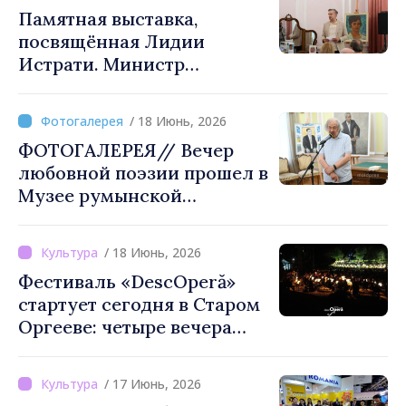
румынского народа
Памятная выставка,
является легитимным
посвящённая Лидии
вариантом»
Истрати. Министр
культуры: «Железная леди,
которая имела смелость
/ 18 Июнь, 2026
отстаивать правду,
ФОТОГАЛЕРЕЯ// Вечер
честность и любовь к
любовной поэзии прошел в
народу»
Музее румынской
литературы
/ 18 Июнь, 2026
Фестиваль «DescOperă»
стартует сегодня в Старом
Оргееве: четыре вечера
классической музыки под
открытым небом
/ 17 Июнь, 2026