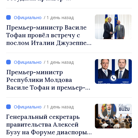
министр Василе Тофан и
посол Турции Уйгар
/ 1 день назад
Мустафа Сертел
Премьер-министр Василе
Тофан провёл встречу с
послом Италии Джузеппе
Мария Перриконе
/ 1 день назад
Премьер-министр
Республики Молдова
Василе Тофан и премьер-
министр Бельгии Барт де
Вевер обсудили
/ 1 день назад
европейский путь
Генеральный секретарь
Республики Молдова
правительства Алексей
Бузу на Форуме диаспоры: