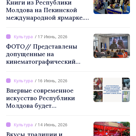
Книги из Республики
Молдова на Пекинской
международной ярмарке.
Посол Петру Фрунзе:
«Возможность для
/ 17 Июнь, 2026
китайской публики
ФОТО// Представлены
открыть для себя
допущенные на
культурную идентичность
кинематографический
Республики Молдова»
конкурс 2026 года проекты
/ 16 Июнь, 2026
Впервые современное
искусство Республики
Молдова будет
представлено на VOLTA
Basel 2026
/ 14 Июнь, 2026
Вкусы, традиции и