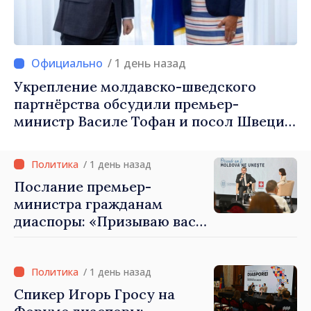
/ 1 день назад
Укрепление молдавско-шведского
партнёрства обсудили премьер-
министр Василе Тофан и посол Швеции
Петра Лярке
/ 1 день назад
Послание премьер-
министра гражданам
диаспоры: «Призываю вас
внести свой вклад в
развитие Республики
Молдова»
/ 1 день назад
Спикер Игорь Гросу на