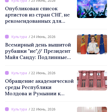
/ 25 Июнь, 2026
Опубликован список
артистов из стран СНГ, не
рекомендованных для
культурных мероприятий в
Молдове
/ 24 Июнь, 2026
Всемирный день вышитой
рубашки "ие"// Президент
Майя Санду: Подлинные
традиции не исчезают с
течением времени
/ 22 Июнь, 2026
Обращение академической
среды Республики
Молдова и Румынии к
Майе Санду и Никушору
Дану: «Воссоединение
/ 22 Июнь, 2026