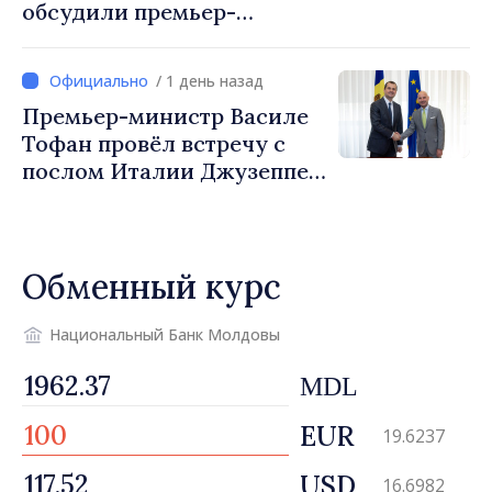
обсудили премьер-
министр Василе Тофан и
посол Турции Уйгар
/ 1 день назад
Мустафа Сертел
Премьер-министр Василе
Тофан провёл встречу с
послом Италии Джузеппе
Мария Перриконе
Обменный курс
Национальный Банк Молдовы
MDL
EUR
19.6237
USD
16.6982