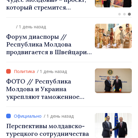
кластер добровольного
объединения в Республике
Молдова. Городской совет
/ 1 день назад
утвердил окончательное
Форум диаспоры //
решение
Республика Молдова
продвигается в Швейцарии
через туризм, инвестиции
и экспорт
/ 1 день назад
ФОТО // Республика
Молдова и Украина
укрепляют таможенное
сотрудничество для
обеспечения безопасности
/ 1 день назад
границы и европейской
Перспективы молдавско-
интеграции. Встреча в
турецкого сотрудничества
Могилёв-Подольском