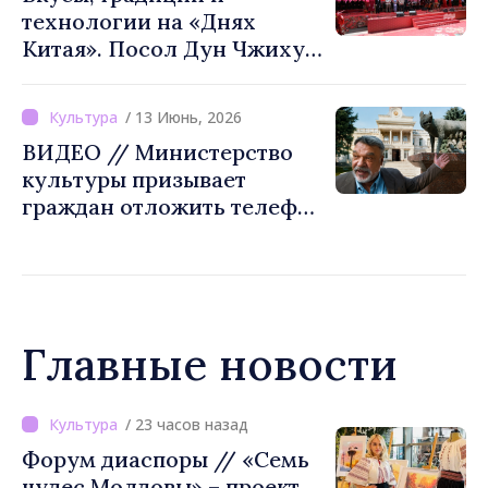
технологии на «Днях
Китая». Посол Дун Чжихуа:
«Ничто не может заменить
прямое общение»
/ 13 Июнь, 2026
ВИДЕО // Министерство
культуры призывает
граждан отложить телефон
и открыть для себя
искусство
Главные новости
/ 18 часов назад
ВИДЕО // Калараш
формирует крупнейший