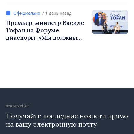
«Нам нужен каждый из вас,
чтобы строить более
/ 1 день назад
сильные сообщества»
Премьер-министр Василе
Тофан на Форуме
диаспоры: «Мы должны
вернуть людям оптимизм и
уверенность в том, что
Республика Молдова
движется в правильном
направлении»
#newsletter
Получайте последние новости прямо
на вашу электронную почту