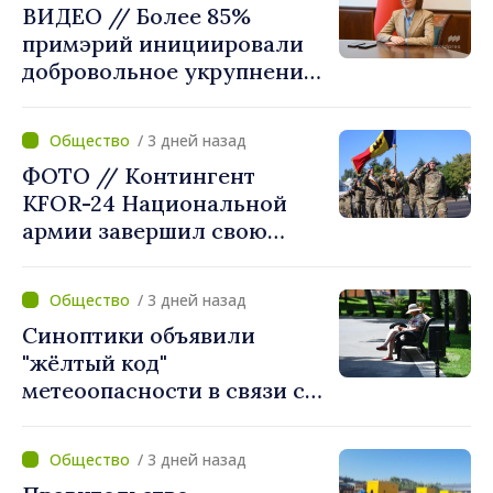
ВИДЕО // Более 85%
примэрий инициировали
добровольное укрупнение.
Президент Майя Санду
приветствует смелые
/ 3 дней назад
решения местных властей:
ФОТО // Контингент
«Вы поставили интересы
KFOR-24 Национальной
людей на первое место»
армии завершил свою
миссию в Косово
/ 3 дней назад
Синоптики объявили
"жёлтый код"
метеоопасности в связи с
жарой. Температура
поднимется до 36°C
/ 3 дней назад