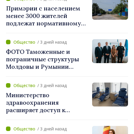
Примэрии с населением
менее 3000 жителей
подлежат нормативному
укрупнению. Игорь Гросу:
«Реформу нужно
/ 3 дней назад
завершить этой осенью»
ФОТО Таможенные и
пограничные структуры
Молдовы и Румынии
согласовали новые меры
по разгрузке движения на
/ 3 дней назад
КПП "Леушены–Албица"
Министерство
здравоохранения
расширяет доступ к
химиотерапии в
Новоаненской и Сорокской
/ 3 дней назад
районных больницах