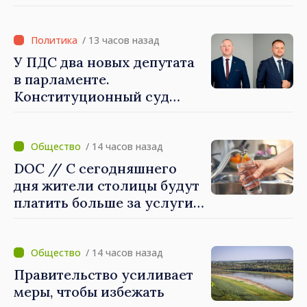
Королевства
Великобритании и
Северной Ирландии Ферн
/ 13 часов назад
Хорин
У ПДС два новых депутата
в парламенте.
Конституционный суд
утвердил их мандаты
/ 14 часов назад
DOC // С сегодняшнего
дня жители столицы будут
платить больше за услуги
водоснабжения и
канализации
/ 14 часов назад
Правительство усиливает
меры, чтобы избежать