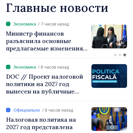
Главные новости
/ 6 часов назад
Премьер-министр Василе
Тофан провёл телефонный
разговор с болгарским
коллегой Руменом
Радевым
/ 8 часов назад
DOC // Проект налоговой
политики на 2027 год
вынесен на публичные
консультации
/ 8 часов назад
Налоговая политика на
2027 год представлена