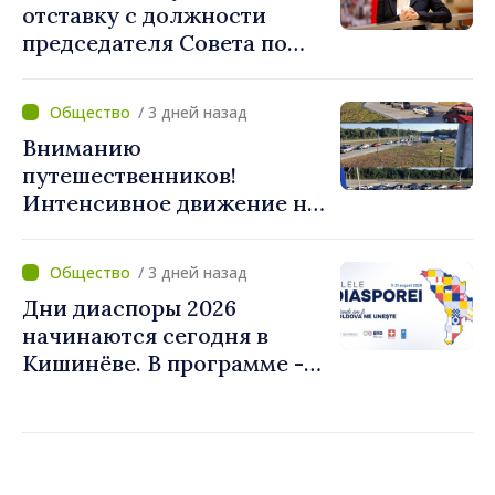
отставку с должности
председателя Совета по
телевидению и радио
/ 3 дней назад
Вниманию
путешественников!
Интенсивное движение на
КПП "Скуляны" в
направлении выезда из
/ 3 дней назад
Республики Молдова
Дни диаспоры 2026
начинаются сегодня в
Кишинёве. В программе -
Форум диаспоры и
культурные мероприятия