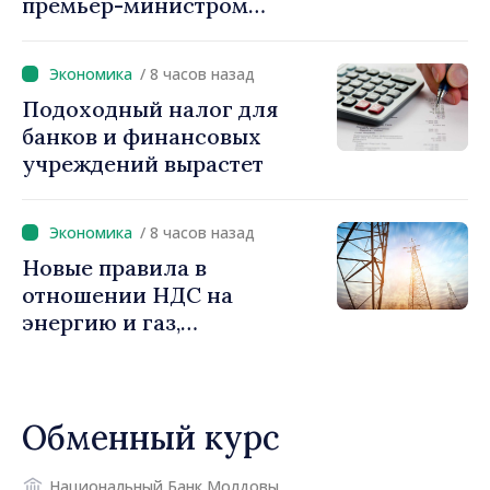
премьер-министром
Василе Тофаном:
снижение налоговой
/ 8 часов назад
нагрузки на труд,
Подоходный налог для
стимулирование
банков и финансовых
инвестиций и более
учреждений вырастет
справедливое
налогообложение
/ 8 часов назад
Новые правила в
отношении НДС на
энергию и газ,
предусматривающие
льготы для уязвимых
потребителей
Обменный курс
Национальный Банк Молдовы