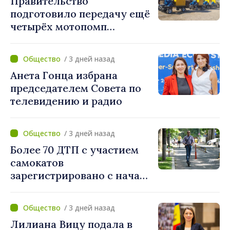
Правительство
подготовило передачу ещё
четырёх мотопомп
примэрии столицы и
предприятию «Apă Canal»
/ 3 дней назад
Анета Гонца избрана
председателем Совета по
телевидению и радио
/ 3 дней назад
Более 70 ДТП с участием
самокатов
зарегистрировано с начала
года. Полиция призывает
водителей соблюдать
/ 3 дней назад
правила дорожного
Лилиана Вицу подала в
движения