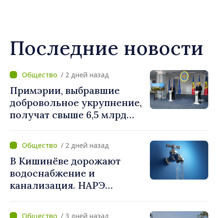
Последние новости
/ 2 дней назад
Примэрии, выбравшие
добровольное укрупнение,
получат свыше 6,5 млрд
леев. Алексей Бузу:
«Правительство
/ 2 дней назад
предоставляет примэриям,
В Кишинёве дорожают
которые добровольно
водоснабжение и
объединяются,
канализация. НАРЭ
беспрецедентный
утвердило новые тарифы
инвестиционный пакет»
/ 3 дней назад