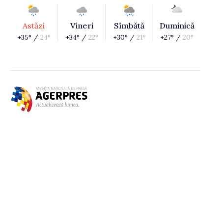
Astăzi
Vineri
Sîmbătă
Duminică
+35° /
24°
+34° /
22°
+30° /
21°
+27° /
20°