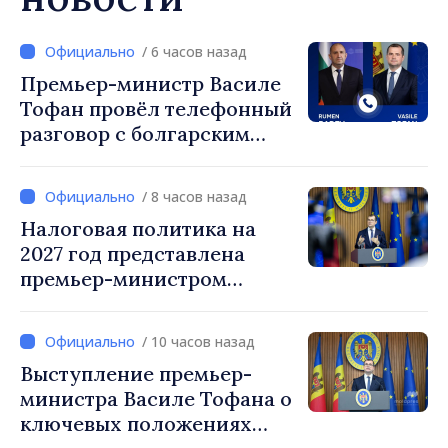
/ 6 часов назад
Премьер-министр Василе
Тофан провёл телефонный
разговор с болгарским
коллегой Руменом
Радевым
/ 8 часов назад
Налоговая политика на
2027 год представлена
премьер-министром
Василе Тофаном:
снижение налоговой
/ 10 часов назад
нагрузки на труд,
Выступление премьер-
стимулирование
министра Василе Тофана о
инвестиций и более
ключевых положениях
справедливое