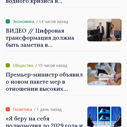
водного кризиса в
Кишинёве
/ 14 часов назад
ВИДЕО // Цифровая
трансформация должна
быть заметна в
повседневной жизни
людей и в работе
экономики: премьер-
/ 15 часов назад
министр Василе Тофан
Премьер-министр объявил
посетил Агентство
о новом пакете мер в
электронного управления
отношении высоких
зарплат в публичном
секторе
/ 1 день назад
«Я беру на себя
полномочия до 2029 года и