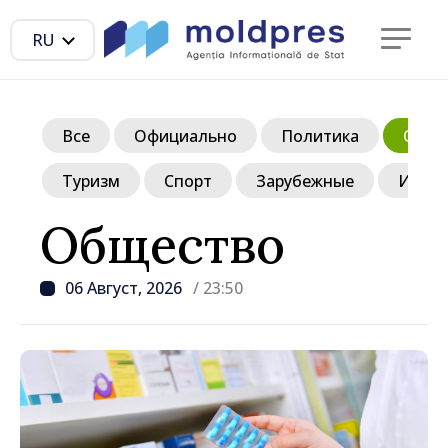
RU
Все
Официально
Политика
Обще
Туризм
Спорт
Зарубежные
Инте
Общество
06 Август, 2026
/ 23:50