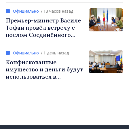
налоговой политики на
налогообложение
2027 год
/ 13 часов назад
Премьер-министр Василе
Тофан провёл встречу с
послом Соединённого
Королевства
Великобритании и
/ 1 день назад
Северной Ирландии Ферн
Конфискованные
Хорин
имущество и деньги будут
использоваться в
социальных целях и в
общественных интересах