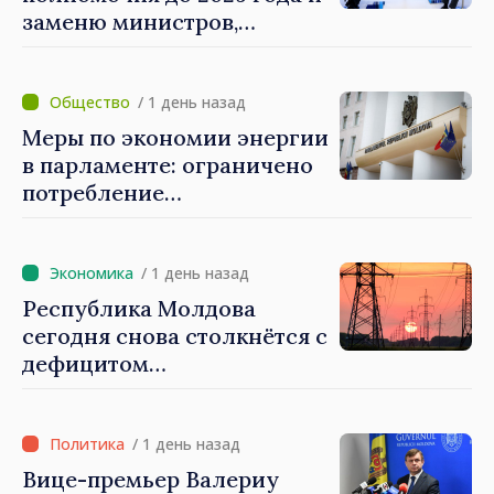
заменю министров,
которые не показывают
результатов», — заявил
премьер-министр Василе
/ 1 день назад
Тофан
Меры по экономии энергии
в парламенте: ограничено
потребление
электроэнергии и горячей
воды
/ 1 день назад
Республика Молдова
сегодня снова столкнётся с
дефицитом
электроэнергии
/ 1 день назад
Вице-премьер Валериу