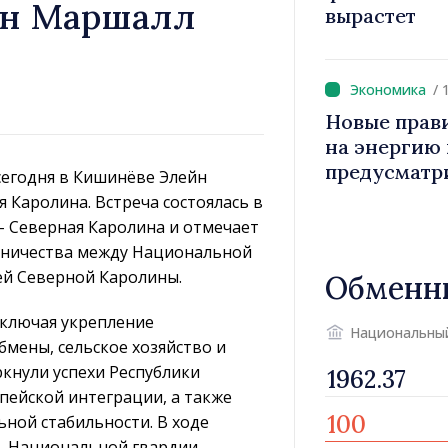
йн Маршалл
вырастет
/ 
Новые прав
на энергию и
предусматр
сегодня в Кишинёве Элейн
уязвимых п
 Каролина. Встреча состоялась в
– Северная Каролина и отмечает
удничества между Национальной
ей Северной Каролины.
Обменн
включая укрепление
Национальны
мены, сельское хозяйство и
кнули успехи Республики
пейской интеграции, а также
ной стабильности. В ходе
т Национальной гвардии