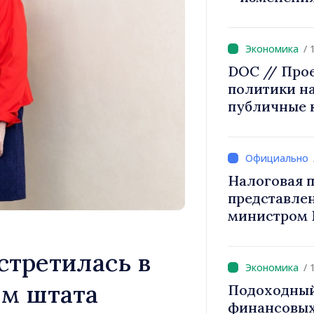
2027 года п
/ 
DOC // Про
политики на
публичные 
Налоговая п
представле
министром 
снижение н
труд, стим
стретилась в
инвестиций
/ 
налогообло
ём штата
Подоходный
финансовых