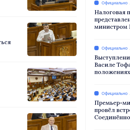
Налоговая п
представле
министром 
снижение н
труд, стим
ться
инвестиций
налогообло
Выступлени
Василе Тоф
положениях
на 2027 год
Премьер-ми
провёл встр
Соединённо
Великобрит