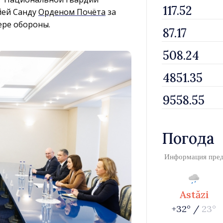
йей Санду
Орденом Почёта
за
ере обороны.
Погода
Информация пре
Astăzi
+32° /
23°