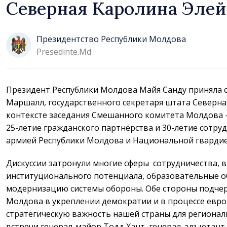
Северная Каролина Эле
Президентство Республики Молдова
Presedinte.md
Президент Республики Молдова Майя Санду приняла 
Маршалл, государственного секретаря штата Северная
контексте заседания Смешанного комитета Молдова 
25-летие гражданского партнёрства и 30-летие сотр
армией Республики Молдова и Национальной гварди
Дискуссии затронули многие сферы сотрудничества, 
институционального потенциала, образовательные об
модернизацию системы обороны. Обе стороны подчер
Молдова в укреплении демократии и в процессе евро
стратегическую важность нашей страны для региональ
встречи генерал-майор Тодд Хант, генерал-адъютан