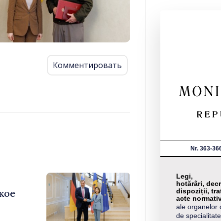
Комментировать
Nr. 363-36
Legi,
hotărâri, decr
dispoziții, tra
кое
acte normati
ale organelor 
de specialitate