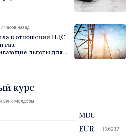
17 часов назад
ила в отношении НДС
 газ,
ивающие льготы для
отребителей
ый курс
й Банк Молдовы
MDL
EUR
19.6237