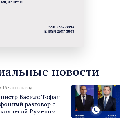
ații, anunțuri,
ISSN 2587-389X
E-ISSN 2587-3903
альные новости
/ 15 часов назад
нистр Василе Тофан
ефонный разговор с
 коллегой Руменом