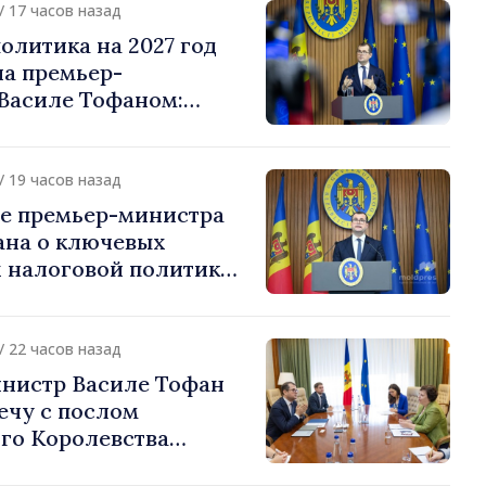
/ 17 часов назад
олитика на 2027 год
на премьер-
Василе Тофаном:
алоговой нагрузки на
улирование
 и более справедливое
/ 19 часов назад
жение
е премьер-министра
ана о ключевых
 налоговой политики
/ 22 часов назад
нистр Василе Тофан
ечу с послом
го Королевства
ании и Северной