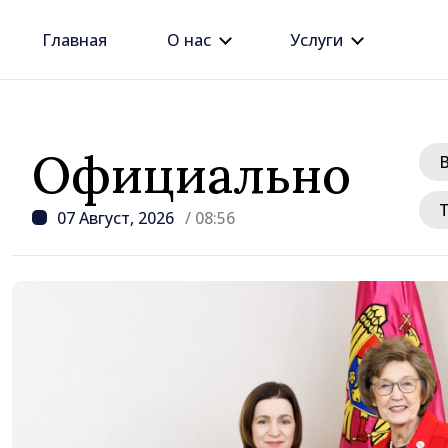
Главная
О нас
Услуги
Официально
07 Август, 2026
/ 08:56
/ 16 часов назад
Премьер Василе Тофан
этого правительства —
рост цен на недвижим