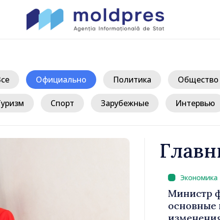
Все
Официально
Политика
Общество
Туризм
Спорт
Зарубежные
Интервью
Главн
/ 
: «Задача
Министр фи
 сдержать
основные п
ость»
изменения 