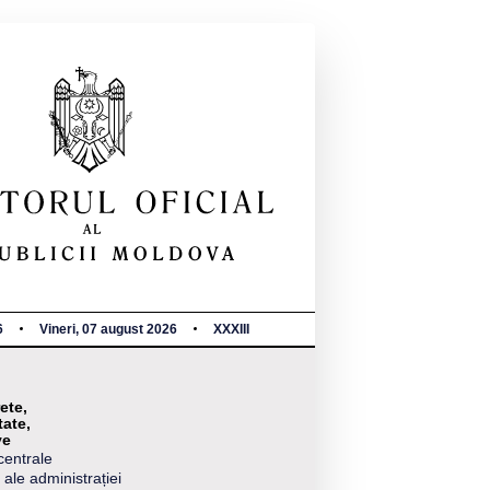
6
Vineri, 07 august 2026
XXXIII
ete,
tate,
ve
centrale
 ale administrației