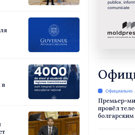
publice, inform
comunicate
для
Офици
 в
Премьер-ми
провёл тел
болгарским
Радевым
я
ет