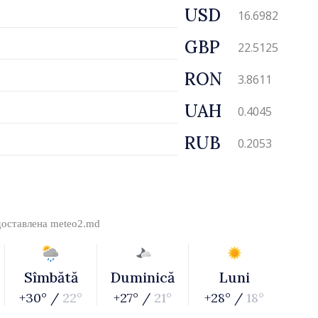
USD
16.6982
GBP
22.5125
RON
3.8611
UAH
0.4045
RUB
0.2053
доставлена
meteo2.md
Sîmbătă
Duminică
Luni
+30° /
22°
+27° /
21°
+28° /
18°