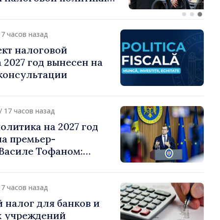
о подоходному налогу
17 часов назад
ект налоговой
 2027 год вынесен на
консультации
/ 17 часов назад
олитика на 2027 год
на премьер-
Василе Тофаном:
алоговой нагрузки на
улирование
 и более справедливое
17 часов назад
жение
 налог для банков и
 учреждений