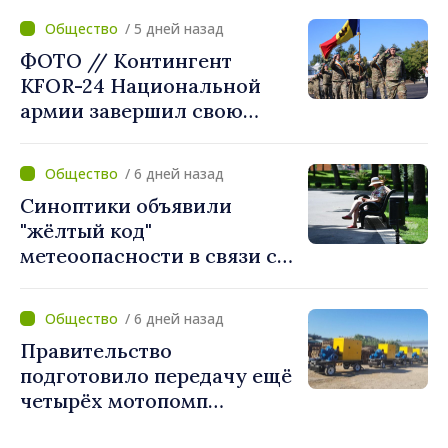
приветствует смелые
/ 5 дней назад
решения местных властей:
ФОТО // Контингент
«Вы поставили интересы
KFOR-24 Национальной
людей на первое место»
армии завершил свою
миссию в Косово
/ 6 дней назад
Синоптики объявили
"жёлтый код"
метеоопасности в связи с
жарой. Температура
поднимется до 36°C
/ 6 дней назад
Правительство
подготовило передачу ещё
четырёх мотопомп
примэрии столицы и