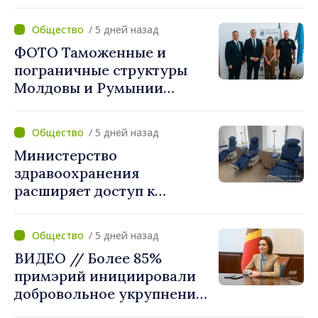
укрупнению. Игорь Гросу:
«Реформу нужно
/ 5 дней назад
завершить этой осенью»
ФОТО Таможенные и
пограничные структуры
Молдовы и Румынии
согласовали новые меры
по разгрузке движения на
/ 5 дней назад
КПП "Леушены–Албица"
Министерство
здравоохранения
расширяет доступ к
химиотерапии в
Новоаненской и Сорокской
/ 5 дней назад
районных больницах
ВИДЕО // Более 85%
примэрий инициировали
добровольное укрупнение.
Президент Майя Санду