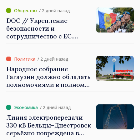
создать механизмы,
которые будут их
/ 2 дней назад
защищать»
DOC // Укрепление
безопасности и
сотрудничество с ЕС.
Программа внедрения
Национальной стратегии
обороны на 2024–2034 годы
/ 2 дней назад
опубликована в Monitorul
Народное собрание
Oficial
Гагаузии должно обладать
полномочиями в полном
объеме. Президент Майя
Санду: «Выборы должны
быть свободными и
/ 2 дней назад
честными»
Линия электропередачи
330 кВ Бельцы–Днестровск
серьёзно повреждена в