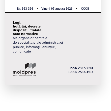
Nr. 363-366
Vineri, 07 august 2026
XXXIII
Legi,
hotărâri, decrete,
dispoziții, tratate,
acte normative
ale organelor centrale
de specialitate ale administrației
publice, informații, anunțuri,
comunicate
ISSN 2587-389X
E-ISSN 2587-3903