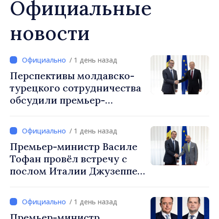
Официальные
новости
/ 1 день назад
Перспективы молдавско-
турецкого сотрудничества
обсудили премьер-
министр Василе Тофан и
посол Турции Уйгар
/ 1 день назад
Мустафа Сертел
Премьер-министр Василе
Тофан провёл встречу с
послом Италии Джузеппе
Мария Перриконе
/ 1 день назад
Премьер-министр