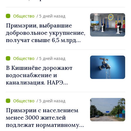
стратегической
коммуникации и
/ 5 дней назад
противодействия
Примэрии, выбравшие
дезинформации
добровольное укрупнение,
получат свыше 6,5 млрд
леев. Алексей Бузу:
«Правительство
/ 5 дней назад
предоставляет примэриям,
В Кишинёве дорожают
которые добровольно
водоснабжение и
объединяются,
канализация. НАРЭ
беспрецедентный
утвердило новые тарифы
инвестиционный пакет»
/ 5 дней назад
Примэрии с населением
менее 3000 жителей
подлежат нормативному