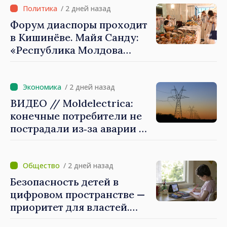
Красного Креста в
/ 2 дней назад
Молдове
Форум диаспоры проходит
в Кишинёве. Майя Санду:
«Республика Молдова
стремительно
продвигается к ЕС, а
диаспора может сыграть
/ 2 дней назад
важную роль в
ВИДЕО // Moldelectrica:
продвижении и поддержке
конечные потребители не
этого пути»
пострадали из‑за аварии на
линии Бельцы–Днестровск.
Ремонтные работы будут
выполнены в
/ 2 дней назад
приоритетном режиме
Безопасность детей в
цифровом пространстве —
приоритет для властей.
Майя Санду: «Нужно