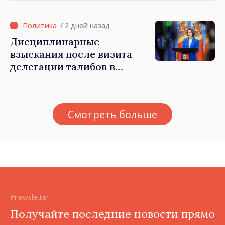
результате разгула стихии
/ 2 дней назад
Дисциплинарные
взыскания после визита
делегации талибов в
Республику Молдова. Майя
Санду: «Позорно, что люди,
занимающие высокие
Смотреть больше
должности, не знают
политики государства»
#newsletter
Получайте последние новости прямо