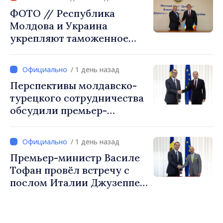
ФОТО // Республика
Молдова и Украина
укрепляют таможенное
сотрудничество для
обеспечения безопасности
/ 1 день назад
границы и европейской
Перспективы молдавско-
интеграции. Встреча в
турецкого сотрудничества
Могилёв-Подольском
обсудили премьер-
министр Василе Тофан и
посол Турции Уйгар
/ 1 день назад
Мустафа Сертел
Премьер-министр Василе
Тофан провёл встречу с
послом Италии Джузеппе
Мария Перриконе