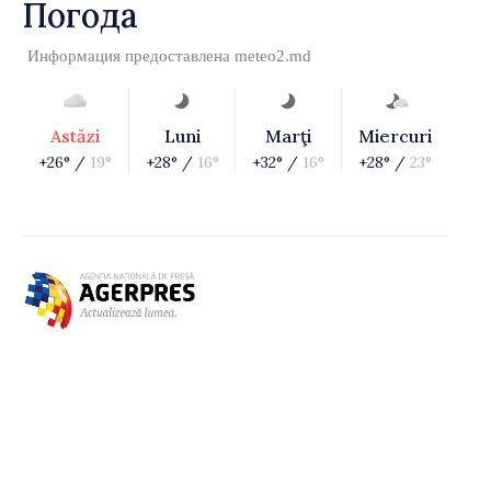
Погода
Информация предоставлена
meteo2.md
Astăzi
Luni
Marţi
Miercuri
+26° /
19°
+28° /
16°
+32° /
16°
+28° /
23°