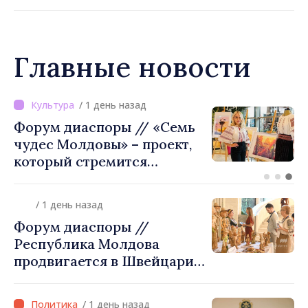
предприятию «Apă Canal»
Главные новости
/ 21 часов назад
ВИДЕО // Калараш
формирует крупнейший
кластер добровольного
объединения в Республике
Молдова. Городской совет
/ 1 день назад
утвердил окончательное
Форум диаспоры //
решение
Республика Молдова
продвигается в Швейцарии
через туризм, инвестиции
и экспорт
/ 1 день назад