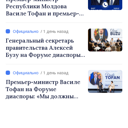
Республики Молдова
Василе Тофан и премьер-
министр Бельгии Барт де
Вевер обсудили
/ 1 день назад
европейский путь
Генеральный секретарь
Республики Молдова
правительства Алексей
Бузу на Форуме диаспоры:
«Нам нужен каждый из вас,
чтобы строить более
/ 1 день назад
сильные сообщества»
Премьер-министр Василе
Тофан на Форуме
диаспоры: «Мы должны
вернуть людям оптимизм и
уверенность в том, что
Республика Молдова
движется в правильном