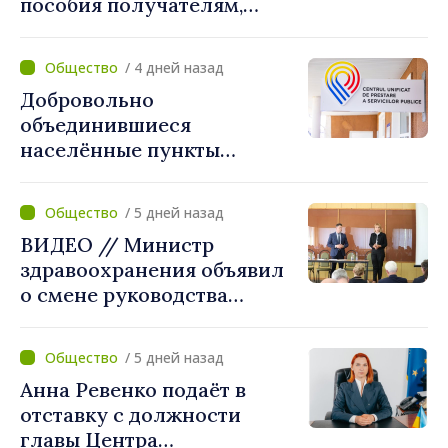
пособия получателям,
стабильности системы»
имеющим банковские
карты
/ 4 дней назад
Добровольно
объединившиеся
населённые пункты
получат поддержку для
создания Единых центров
/ 5 дней назад
предоставления услуг
ВИДЕО // Министр
здравоохранения объявил
о смене руководства
Бельцкой клинической
больницы. Людмила
/ 5 дней назад
Капчеля будет исполнять
Анна Ревенко подаёт в
обязанности директора
отставку с должности
главы Центра