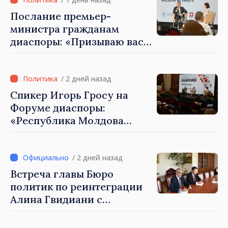
Послание премьер-
министра гражданам
диаспоры: «Призываю вас
внести свой вклад в
развитие Республики
Молдова»
/ 2 дней назад
Спикер Игорь Гросу на
Форуме диаспоры:
«Республика Молдова
демонстрирует, благодаря
своим гражданам в стране
и за рубежом, что
/ 2 дней назад
заслуживает стать частью
Встреча главы Бюро
большой европейской
политик по реинтеграции
семьи»
Алина Гвидиани с
представителями Миссии
Международного Комитета