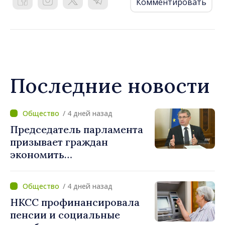
Комментировать
Последние новости
/ 4 дней назад
Председатель парламента
призывает граждан
экономить
электроэнергию: «Если
каждый сократит
/ 4 дней назад
потребление энергии, мы
НКСС профинансировала
внесём свой вклад в
пенсии и социальные
поддержание