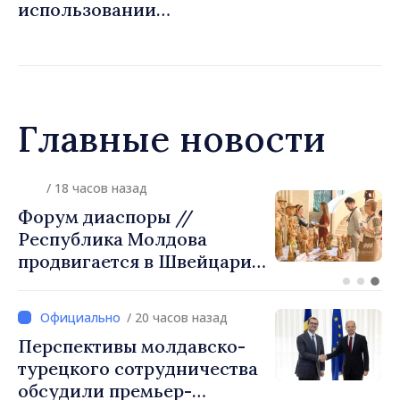
использовании
общественных дорог
приведено в соответствие
со стандартами ЕС
Главные новости
/ 3 часов назад
Джозеф Беркхалтер
утверждён Сенатом США в
должности будущего
посла в Республике
Молдова
/ 20 часов назад
Перспективы молдавско-
турецкого сотрудничества
обсудили премьер-