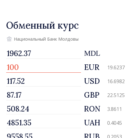
вернуть людям оптимизм и
уверенность в том, что
Республика Молдова
Обменный курс
движется в правильном
направлении»
Национальный Банк Молдовы
MDL
EUR
19.6237
USD
16.6982
GBP
22.5125
RON
3.8611
UAH
0.4045
RUB
0.2053