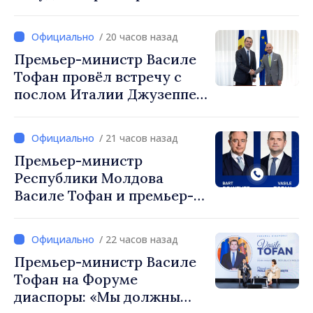
министр Василе Тофан и
посол Турции Уйгар
/ 20 часов назад
Мустафа Сертел
Премьер-министр Василе
Тофан провёл встречу с
послом Италии Джузеппе
Мария Перриконе
/ 21 часов назад
Премьер-министр
Республики Молдова
Василе Тофан и премьер-
министр Бельгии Барт де
Вевер обсудили
/ 22 часов назад
европейский путь
Премьер-министр Василе
Республики Молдова
Тофан на Форуме
диаспоры: «Мы должны