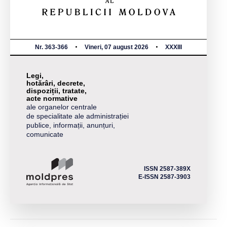
Nr. 363-366
Vineri, 07 august 2026
XXXIII
Legi,
hotărâri, decrete,
dispoziții, tratate,
acte normative
ale organelor centrale
de specialitate ale administrației
publice, informații, anunțuri,
comunicate
ISSN 2587-389X
E-ISSN 2587-3903