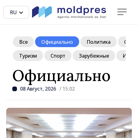
RU
Все
Официально
Политика
Обще
Туризм
Спорт
Зарубежные
Инте
Официально
08 Август, 2026
/ 15:02