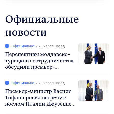
Официальные
новости
/ 20 часов назад
Перспективы молдавско-
турецкого сотрудничества
обсудили премьер-
министр Василе Тофан и
посол Турции Уйгар
/ 20 часов назад
Мустафа Сертел
Премьер-министр Василе
Тофан провёл встречу с
послом Италии Джузеппе
Мария Перриконе