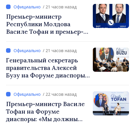
/ 21 часов назад
Премьер-министр
Республики Молдова
Василе Тофан и премьер-
министр Бельгии Барт де
Вевер обсудили
/ 21 часов назад
европейский путь
Генеральный секретарь
Республики Молдова
правительства Алексей
Бузу на Форуме диаспоры:
«Нам нужен каждый из вас,
чтобы строить более
/ 22 часов назад
сильные сообщества»
Премьер-министр Василе
Тофан на Форуме
диаспоры: «Мы должны
вернуть людям оптимизм и
уверенность в том, что