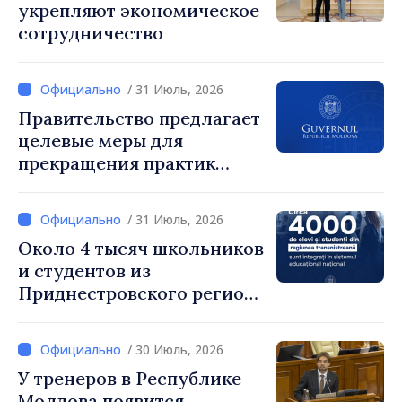
укрепляют экономическое
процесс. Благодарим
сотрудничество
местных избранников за
то, что они поставили на
первое место интересы
/ 31 Июль, 2026
людей и развитие»
Правительство предлагает
целевые меры для
прекращения практик
чрезмерного
вознаграждения
/ 31 Июль, 2026
Около 4 тысяч школьников
и студентов из
Приднестровского региона
интегрированы в
национальную систему
/ 30 Июль, 2026
образования
У тренеров в Республике
Молдова появится