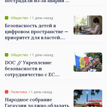
пострадали из‑за аварии на
линии Бельцы–Днестровск.
Ремонтные работы будут
выполнены в
/ 1 день назад
приоритетном режиме
Безопасность детей в
цифровом пространстве —
приоритет для властей.
Майя Санду: «Нужно
создать механизмы,
которые будут их
/ 1 день назад
защищать»
DOC // Укрепление
безопасности и
сотрудничество с ЕС.
Программа внедрения
Национальной стратегии
обороны на 2024–2034 годы
/ 1 день назад
опубликована в Monitorul
Народное собрание
Oficial
Гагаузии должно обладать