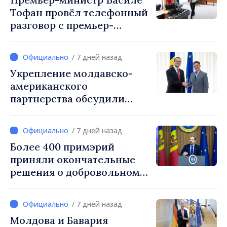
Тофан провёл телефонный
разговор с премьер-
министром Украины
Сергеем Корецким
/ 7 дней назад
Укрепление молдавско-
американского
партнерства обсудили
премьер-министр Василе
Тофан и временный
/ 7 дней назад
поверенный в делах
Более 400 примэрий
посольства США в РМ Ник
приняли окончательные
Петрович
решения о добровольном
укрупнении. Генеральный
секретарь правительства
/ 7 дней назад
Алексей Бузу: «85,5%
Молдова и Бавария
примэрий инициировали