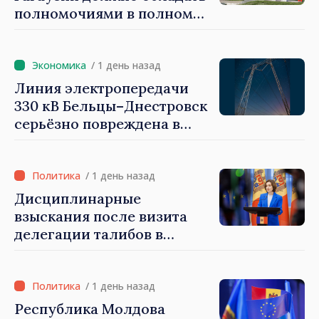
полномочиями в полном
объеме. Президент Майя
Санду: «Выборы должны
быть свободными и
/ 1 день назад
честными»
Линия электропередачи
330 кВ Бельцы–Днестровск
серьёзно повреждена в
результате разгула стихии
/ 1 день назад
Дисциплинарные
взыскания после визита
делегации талибов в
Республику Молдова. Майя
Санду: «Позорно, что люди,
занимающие высокие
/ 1 день назад
должности, не знают
Республика Молдова