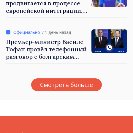
политики государства»
продвигается в процессе
европейской интеграции.
Майя Санду: «Ни одно
государство нас не
блокирует»
/ 1 день назад
Премьер-министр Василе
Тофан провёл телефонный
разговор с болгарским
коллегой Руменом
Радевым
Смотреть больше