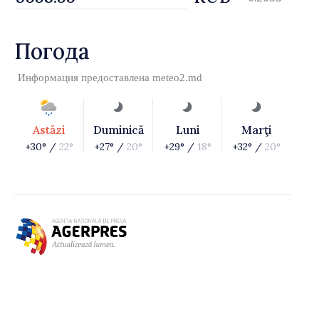
Погода
Информация предоставлена
meteo2.md
Astăzi
Duminică
Luni
Marţi
+30° /
22°
+27° /
20°
+29° /
18°
+32° /
20°