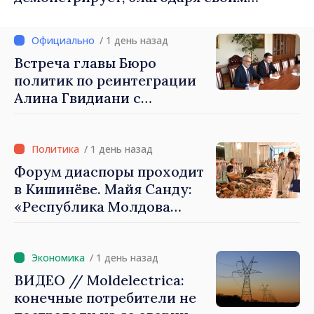
гражданам в стране и за рубежом, что
заслуживает стать частью большой
/ 1 день назад
европейской семьи»
Встреча главы Бюро
политик по реинтеграции
Алина Гвидиани с
представителями Миссии
Международного Комитета
Красного Креста в
/ 1 день назад
Молдове
Форум диаспоры проходит
в Кишинёве. Майя Санду:
«Республика Молдова
стремительно
продвигается к ЕС, а
диаспора может сыграть
/ 1 день назад
важную роль в
ВИДЕО // Moldelectrica:
продвижении и поддержке
конечные потребители не
этого пути»