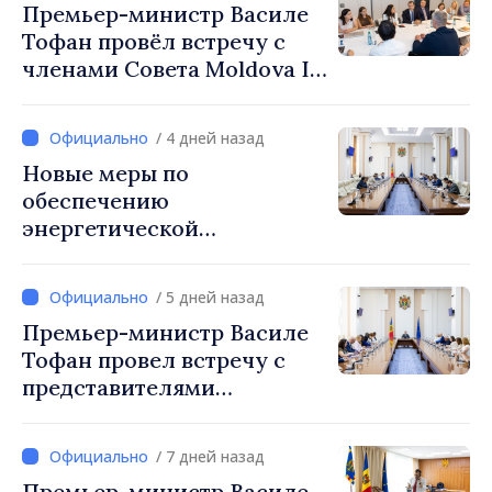
Премьер-министр Василе
Тофан провёл встречу с
членами Совета Moldova IT
Park: «Правительство
будет союзником IT-
/ 4 дней назад
индустрии»
Новые меры по
обеспечению
энергетической
безопасности и защите
водных ресурсов
/ 5 дней назад
утверждены Нацкомиссией
Премьер-министр Василе
по управлению кризисами
Тофан провел встречу с
представителями
международных
организаций и агентств в
/ 7 дней назад
Республике Молдова
Премьер-министр Василе