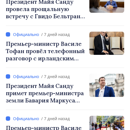
Президент Майя Санду
провела прощальную
встречу с Гвидо Бельтрани,
директором Бюро по
сотрудничеству
/ 7 дней назад
Швейцарии в Республике
Премьер-министр Василе
Молдова
Тофан провёл телефонный
разговор с ирландским
коллегой Михолом
Мартином
/ 7 дней назад
Президент Майя Санду
примет премьер-министра
земли Бавария Маркуса
Зёдера
/ 7 дней назад
Премьер-министр Василе