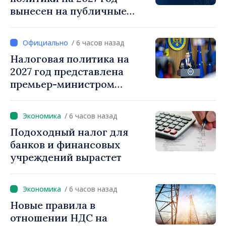
вынесен на публичные
консультации
/ 6 часов назад
Налоговая политика на
2027 год представлена
премьер-министром
Василе Тофаном:
снижение налоговой
/ 6 часов назад
нагрузки на труд,
Подоходный налог для
стимулирование
банков и финансовых
инвестиций и более
учреждений вырастет
справедливое
налогообложение
/ 6 часов назад
Новые правила в
отношении НДС на