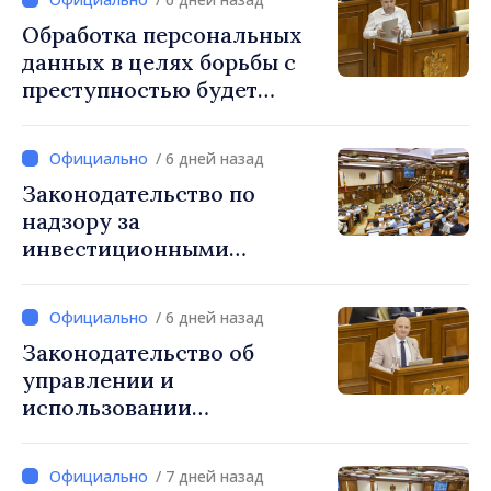
сентября
Обработка персональных
данных в целях борьбы с
преступностью будет
регулироваться новым
законом
/ 6 дней назад
Законодательство по
надзору за
инвестиционными
фирмами приведено в
соответствие с нормами ЕС
/ 6 дней назад
Законодательство об
управлении и
использовании
общественных дорог
приведено в соответствие
/ 7 дней назад
со стандартами ЕС