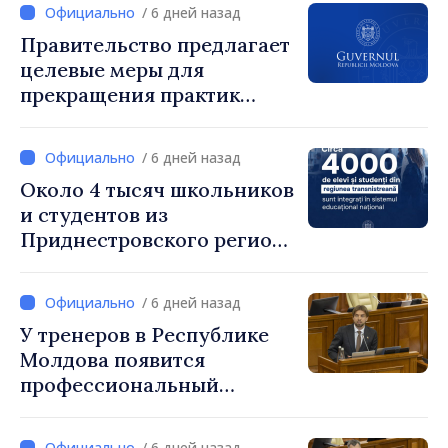
/ 6 дней назад
Правительство предлагает
целевые меры для
прекращения практик
чрезмерного
вознаграждения
/ 6 дней назад
Около 4 тысяч школьников
и студентов из
Приднестровского региона
интегрированы в
национальную систему
/ 6 дней назад
образования
У тренеров в Республике
Молдова появится
профессиональный
праздник, который будет
отмечаться ежегодно 25
/ 6 дней назад