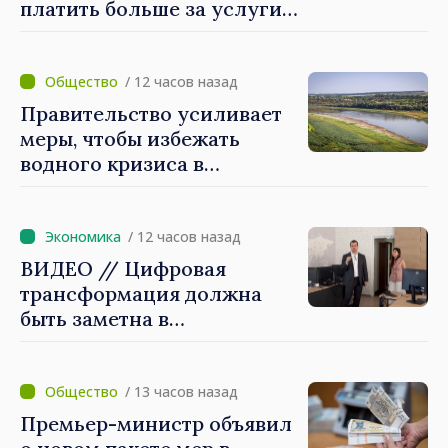
платить больше за услуги
водоснабжения и
канализации
/ 12 часов назад
Правительство усиливает
меры, чтобы избежать
водного кризиса в
Кишинёве
/ 12 часов назад
ВИДЕО // Цифровая
трансформация должна
быть заметна в
повседневной жизни
людей и в работе
экономики: премьер-
/ 13 часов назад
министр Василе Тофан
Премьер-министр объявил
посетил Агентство