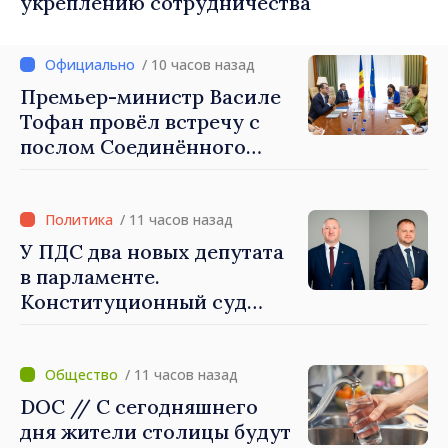
укреплению сотрудничества
/ 10 часов назад
Премьер-министр Василе
Тофан провёл встречу с
послом Соединённого
Королевства
Великобритании и
Северной Ирландии Ферн
/ 11 часов назад
Хорин
У ПДС два новых депутата
в парламенте.
Конституционный суд
утвердил их мандаты
/ 11 часов назад
DOC // С сегодняшнего
дня жители столицы будут