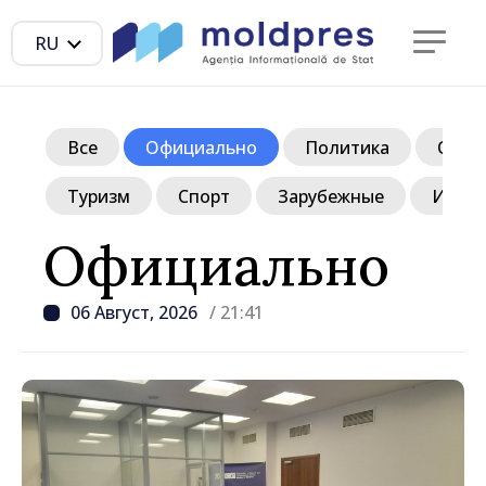
RU
Все
Официально
Политика
Обще
Туризм
Спорт
Зарубежные
Инте
Официально
06 Август, 2026
/ 21:41