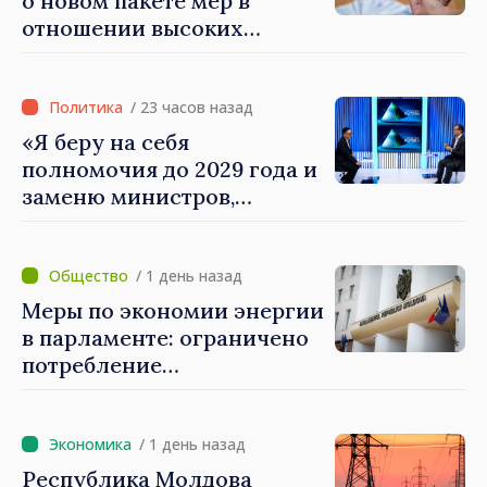
о новом пакете мер в
электронного управления
отношении высоких
зарплат в публичном
секторе
/ 23 часов назад
«Я беру на себя
полномочия до 2029 года и
заменю министров,
которые не показывают
результатов», — заявил
премьер-министр Василе
/ 1 день назад
Тофан
Меры по экономии энергии
в парламенте: ограничено
потребление
электроэнергии и горячей
воды
/ 1 день назад
Республика Молдова