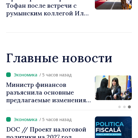
Тофан после встречи с
румынским коллегой Илие
Боложаном: «Мы
стремимся превратить
тесные связи между
нашими странами в
большее число инвестиций
Главные новости
и возможностей для
людей»
/ 4 часов назад
Премьер-министр Василе
Тофан провёл телефонный
разговор с болгарским
коллегой Руменом
Радевым
/ 5 часов назад
DOC // Проект налоговой
политики на 2027 год