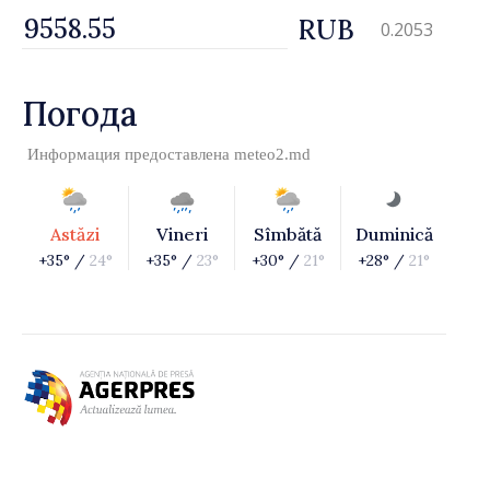
RUB
0.2053
Погода
Информация предоставлена
meteo2.md
Astăzi
Vineri
Sîmbătă
Duminică
+35° /
24°
+35° /
23°
+30° /
21°
+28° /
21°