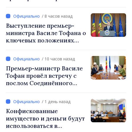
Василе Тофаном:
снижение налоговой
/ 8 часов назад
нагрузки на труд,
Выступление премьер-
стимулирование
министра Василе Тофана о
инвестиций и более
ключевых положениях
справедливое
налоговой политики на
налогообложение
2027 год
/ 10 часов назад
Премьер-министр Василе
Тофан провёл встречу с
послом Соединённого
Королевства
Великобритании и
/ 1 день назад
Северной Ирландии Ферн
Конфискованные
Хорин
имущество и деньги будут
использоваться в