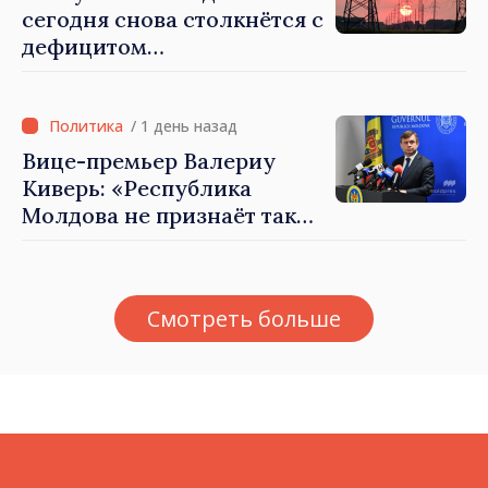
сегодня снова столкнётся с
дефицитом
электроэнергии
/ 1 день назад
Вице-премьер Валериу
Киверь: «Республика
Молдова не признаёт так
называемые акты
приватизации,
осуществлённые
Смотреть больше
тираспольскими властями
в восточных районах»