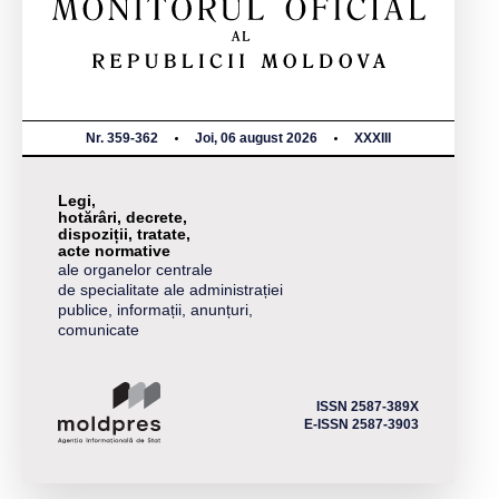
Nr. 359-362
Joi, 06 august 2026
XXXIII
Legi,
hotărâri, decrete,
dispoziții, tratate,
acte normative
ale organelor centrale
de specialitate ale administrației
publice, informații, anunțuri,
comunicate
ISSN 2587-389X
E-ISSN 2587-3903