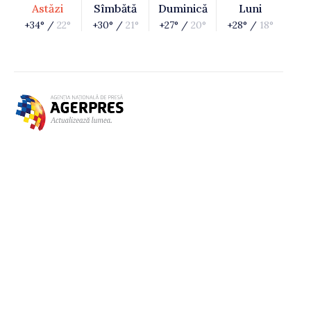
Astăzi
Sîmbătă
Duminică
Luni
+34° /
22°
+30° /
21°
+27° /
20°
+28° /
18°