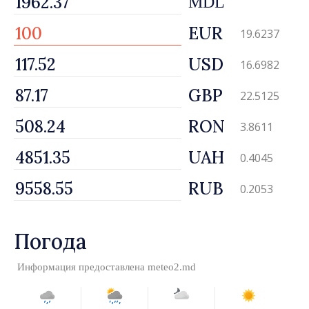
MDL
EUR
19.6237
USD
16.6982
GBP
22.5125
RON
3.8611
UAH
0.4045
RUB
0.2053
Погода
Информация предоставлена
meteo2.md