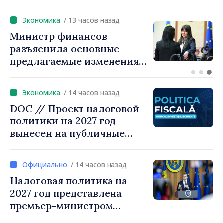
/ 12 часов назад
Премьер-министр Василе
Тофан провёл телефонный
разговор с болгарским
коллегой Руменом
Радевым
/ 14 часов назад
DOC // Проект налоговой
политики на 2027 год
вынесен на публичные
консультации
/ 14 часов назад
Налоговая политика на
2027 год представлена
премьер-министром
Василе Тофаном: