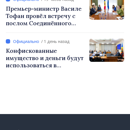
Премьер-министр Василе
Тофан провёл встречу с
послом Соединённого
Королевства
Великобритании и
/ 1 день назад
Северной Ирландии Ферн
Конфискованные
Хорин
имущество и деньги будут
использоваться в
социальных целях и в
общественных интересах