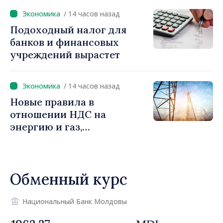
снижение налоговой
/ 14 часов назад
нагрузки на труд,
Подоходный налог для
стимулирование
банков и финансовых
инвестиций и более
учреждений вырастет
справедливое
налогообложение
/ 14 часов назад
Новые правила в
отношении НДС на
энергию и газ,
предусматривающие
льготы для уязвимых
потребителей
Обменный курс
Национальный Банк Молдовы