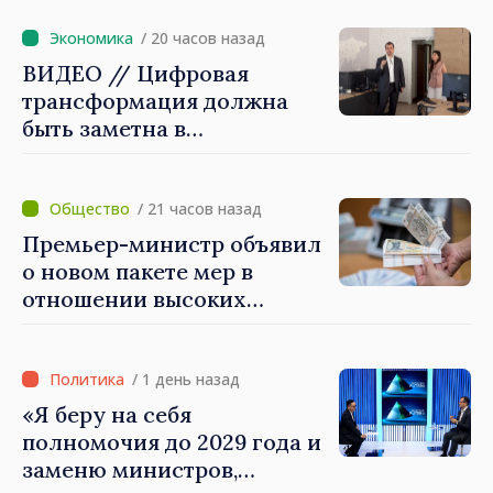
/ 20 часов назад
ВИДЕО // Цифровая
трансформация должна
быть заметна в
повседневной жизни
людей и в работе
экономики: премьер-
/ 21 часов назад
министр Василе Тофан
Премьер-министр объявил
посетил Агентство
о новом пакете мер в
электронного управления
отношении высоких
зарплат в публичном
секторе
/ 1 день назад
«Я беру на себя
полномочия до 2029 года и
заменю министров,