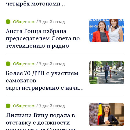
четырёх мотопомп
примэрии столицы и
предприятию «Apă Canal»
/ 3 дней назад
Анета Гонца избрана
председателем Совета по
телевидению и радио
/ 3 дней назад
Более 70 ДТП с участием
самокатов
зарегистрировано с начала
года. Полиция призывает
водителей соблюдать
/ 3 дней назад
правила дорожного
Лилиана Вицу подала в
движения
отставку с должности
председателя Совета по