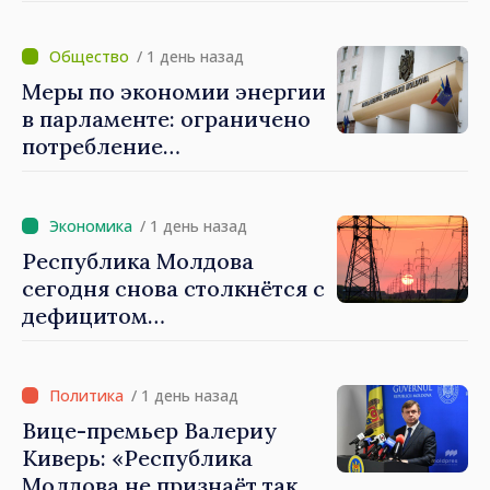
которые не показывают
результатов», — заявил
премьер-министр Василе
/ 1 день назад
Тофан
Меры по экономии энергии
в парламенте: ограничено
потребление
электроэнергии и горячей
воды
/ 1 день назад
Республика Молдова
сегодня снова столкнётся с
дефицитом
электроэнергии
/ 1 день назад
Вице-премьер Валериу
Киверь: «Республика
Молдова не признаёт так