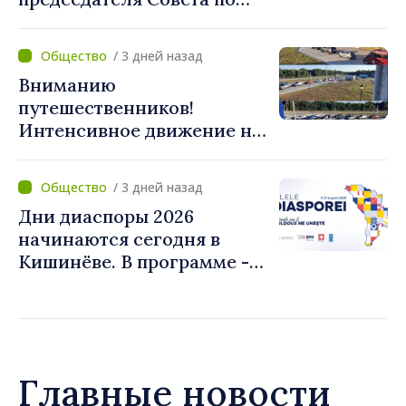
телевидению и радио
/ 3 дней назад
Вниманию
путешественников!
Интенсивное движение на
КПП "Скуляны" в
направлении выезда из
/ 3 дней назад
Республики Молдова
Дни диаспоры 2026
начинаются сегодня в
Кишинёве. В программе -
Форум диаспоры и
культурные мероприятия
Главные новости