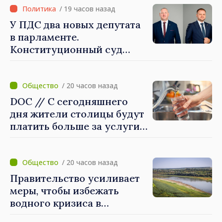
Северной Ирландии Ферн
/ 19 часов назад
Хорин
У ПДС два новых депутата
в парламенте.
Конституционный суд
утвердил их мандаты
/ 20 часов назад
DOC // С сегодняшнего
дня жители столицы будут
платить больше за услуги
водоснабжения и
канализации
/ 20 часов назад
Правительство усиливает
меры, чтобы избежать
водного кризиса в
Кишинёве