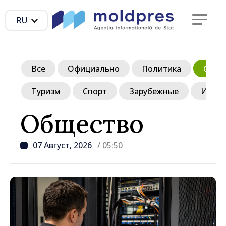
RU
Все
Официально
Политика
Обще
Туризм
Спорт
Зарубежные
Инте
Общество
07 Август, 2026
/ 05:50