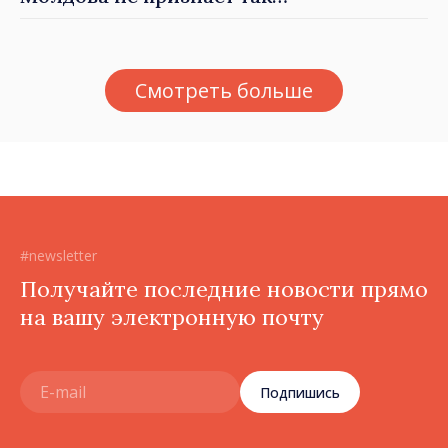
называемые акты
приватизации,
осуществлённые
Смотреть больше
тираспольскими властями
в восточных районах»
#newsletter
Получайте последние новости прямо
на вашу электронную почту
Подпишись