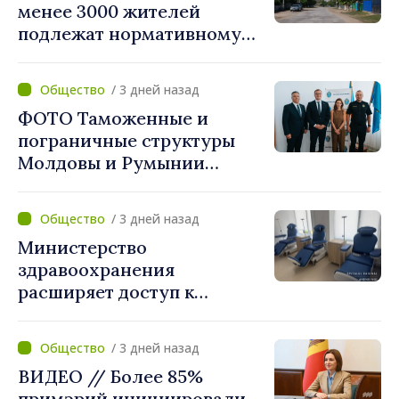
менее 3000 жителей
подлежат нормативному
укрупнению. Игорь Гросу:
«Реформу нужно
/ 3 дней назад
завершить этой осенью»
ФОТО Таможенные и
пограничные структуры
Молдовы и Румынии
согласовали новые меры
по разгрузке движения на
/ 3 дней назад
КПП "Леушены–Албица"
Министерство
здравоохранения
расширяет доступ к
химиотерапии в
Новоаненской и Сорокской
/ 3 дней назад
районных больницах
ВИДЕО // Более 85%
примэрий инициировали