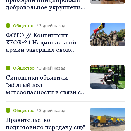
добровольное укрупнение.
Президент Майя Санду
приветствует смелые
/ 3 дней назад
решения местных властей:
ФОТО // Контингент
«Вы поставили интересы
KFOR-24 Национальной
людей на первое место»
армии завершил свою
миссию в Косово
/ 3 дней назад
Синоптики объявили
"жёлтый код"
метеоопасности в связи с
жарой. Температура
поднимется до 36°C
/ 3 дней назад
Правительство
подготовило передачу ещё