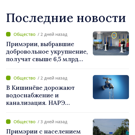
Последние новости
/ 2 дней назад
Примэрии, выбравшие
добровольное укрупнение,
получат свыше 6,5 млрд
леев. Алексей Бузу:
«Правительство
/ 2 дней назад
предоставляет примэриям,
В Кишинёве дорожают
которые добровольно
водоснабжение и
объединяются,
канализация. НАРЭ
беспрецедентный
утвердило новые тарифы
инвестиционный пакет»
/ 3 дней назад
Примэрии с населением