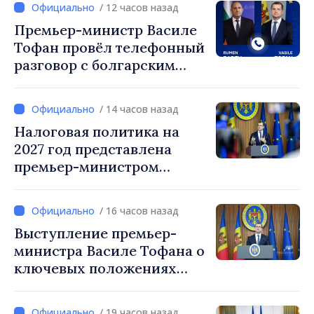
/ 12 часов назад
Премьер-министр Василе
Тофан провёл телефонный
разговор с болгарским
коллегой Руменом
Радевым
/ 14 часов назад
Налоговая политика на
2027 год представлена
премьер-министром
Василе Тофаном:
снижение налоговой
/ 16 часов назад
нагрузки на труд,
Выступление премьер-
стимулирование
министра Василе Тофана о
инвестиций и более
ключевых положениях
справедливое
налоговой политики на
налогообложение
2027 год
/ 19 часов назад