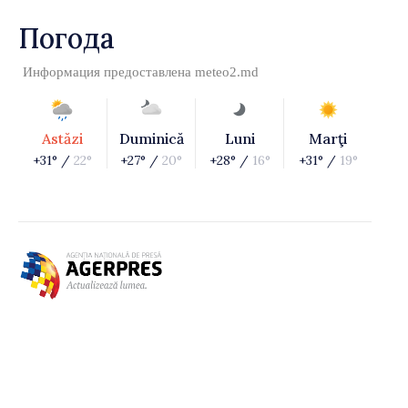
Погода
Информация предоставлена
meteo2.md
Astăzi
Duminică
Luni
Marţi
+31° /
22°
+27° /
20°
+28° /
16°
+31° /
19°