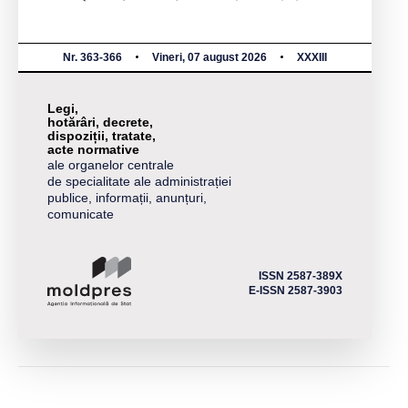
Nr. 363-366
Vineri, 07 august 2026
XXXIII
Legi,
hotărâri, decrete,
dispoziții, tratate,
acte normative
ale organelor centrale
de specialitate ale administrației
publice, informații, anunțuri,
comunicate
ISSN 2587-389X
E-ISSN 2587-3903