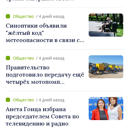
миссию в Косово
/ 4 дней назад
Синоптики объявили
"жёлтый код"
метеоопасности в связи с
жарой. Температура
поднимется до 36°C
/ 4 дней назад
Правительство
подготовило передачу ещё
четырёх мотопомп
примэрии столицы и
предприятию «Apă Canal»
/ 4 дней назад
Анета Гонца избрана
председателем Совета по
телевидению и радио