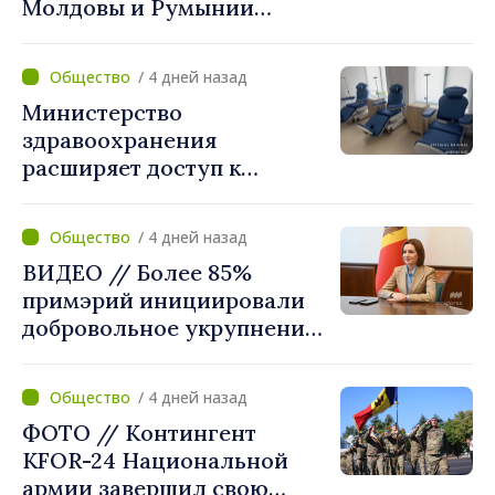
Молдовы и Румынии
согласовали новые меры
по разгрузке движения на
/ 4 дней назад
КПП "Леушены–Албица"
Министерство
здравоохранения
расширяет доступ к
химиотерапии в
Новоаненской и Сорокской
/ 4 дней назад
районных больницах
ВИДЕО // Более 85%
примэрий инициировали
добровольное укрупнение.
Президент Майя Санду
приветствует смелые
/ 4 дней назад
решения местных властей:
ФОТО // Контингент
«Вы поставили интересы
KFOR-24 Национальной
людей на первое место»
армии завершил свою