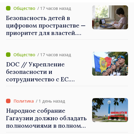
приоритетном режиме
/ 17 часов назад
Безопасность детей в
цифровом пространстве —
приоритет для властей.
Майя Санду: «Нужно
создать механизмы,
которые будут их
/ 17 часов назад
защищать»
DOC // Укрепление
безопасности и
сотрудничество с ЕС.
Программа внедрения
Национальной стратегии
обороны на 2024–2034 годы
/ 1 день назад
опубликована в Monitorul
Народное собрание
Oficial
Гагаузии должно обладать
полномочиями в полном
объеме. Президент Майя