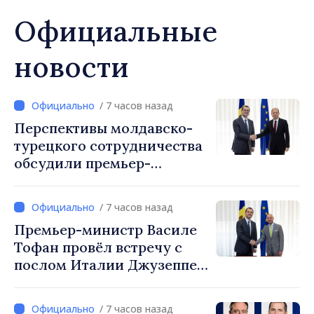
Официальные
новости
/ 7 часов назад
Перспективы молдавско-
турецкого сотрудничества
обсудили премьер-
министр Василе Тофан и
посол Турции Уйгар
/ 7 часов назад
Мустафа Сертел
Премьер-министр Василе
Тофан провёл встречу с
послом Италии Джузеппе
Мария Перриконе
/ 7 часов назад