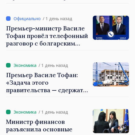
Майя Санду: «Ни одно
государство нас не
блокирует»
/ 1 день назад
Премьер-министр Василе
Тофан провёл телефонный
разговор с болгарским
коллегой Руменом
Радевым
/ 1 день назад
Премьер Василе Тофан:
«Задача этого
правительства — сдержать
рост цен на
недвижимость»
/ 1 день назад
Министр финансов
разъяснила основные