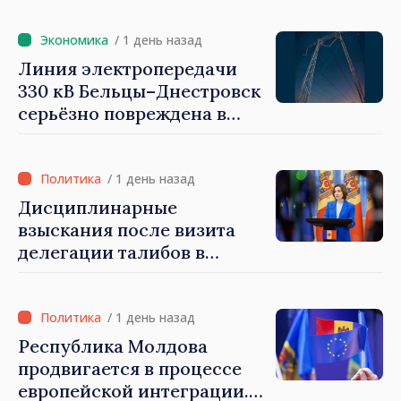
Санду: «Выборы должны
быть свободными и
/ 1 день назад
честными»
Линия электропередачи
330 кВ Бельцы–Днестровск
серьёзно повреждена в
результате разгула стихии
/ 1 день назад
Дисциплинарные
взыскания после визита
делегации талибов в
Республику Молдова. Майя
Санду: «Позорно, что люди,
занимающие высокие
/ 1 день назад
должности, не знают
Республика Молдова
политики государства»
продвигается в процессе
европейской интеграции.