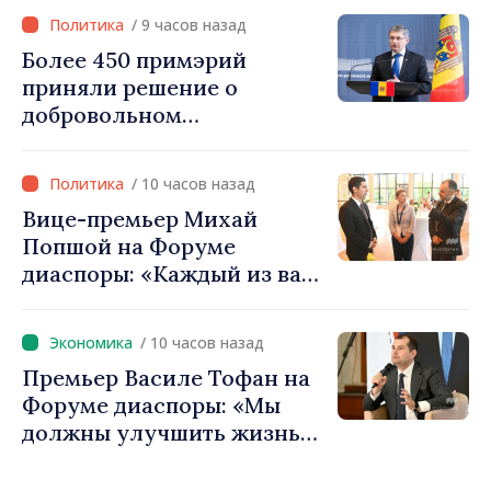
уверенность в том, что
/ 9 часов назад
Республика Молдова
Более 450 примэрий
движется в правильном
приняли решение о
направлении»
добровольном
объединении и получат
фонды для инвестиций.
/ 10 часов назад
Игорь Гросу: «Важно
Вице-премьер Михай
преодолеть препятствия и
Попшой на Форуме
дать населённым пунктам
диаспоры: «Каждый из вас
шанс развиваться»
— посол нашей страны и
вносит вклад в
/ 10 часов назад
продвижение имиджа
Премьер Василе Тофан на
Республики Молдова»
Форуме диаспоры: «Мы
должны улучшить жизнь
людей и перезапустить
двигатели экономики»