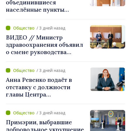
объединившиеся
населённые пункты
получат поддержку для
создания Единых центров
/ 3 дней назад
предоставления услуг
ВИДЕО // Министр
здравоохранения объявил
о смене руководства
Бельцкой клинической
больницы. Людмила
/ 3 дней назад
Капчеля будет исполнять
Анна Ревенко подаёт в
обязанности директора
отставку с должности
главы Центра
стратегической
коммуникации и
/ 3 дней назад
противодействия
Примэрии, выбравшие
дезинформации
добровольное укрупнение,