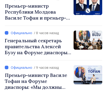
Премьер-министр
Республики Молдова
Василе Тофан и премьер-
министр Бельгии Барт де
Вевер обсудили
/ 8 часов назад
европейский путь
Генеральный секретарь
Республики Молдова
правительства Алексей
Бузу на Форуме диаспоры:
«Нам нужен каждый из вас,
чтобы строить более
/ 9 часов назад
сильные сообщества»
Премьер-министр Василе
Тофан на Форуме
диаспоры: «Мы должны
вернуть людям оптимизм и
уверенность в том, что
Республика Молдова