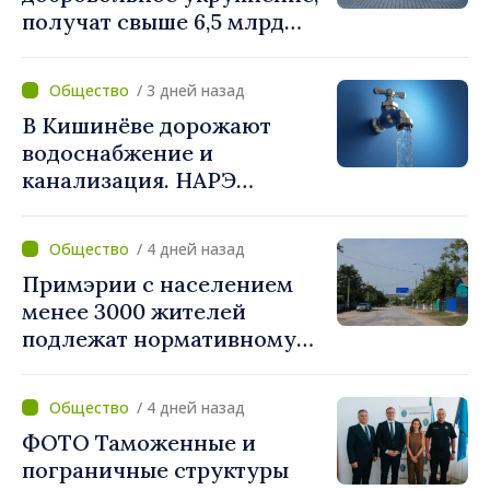
получат свыше 6,5 млрд
леев. Алексей Бузу:
«Правительство
/ 3 дней назад
предоставляет примэриям,
В Кишинёве дорожают
которые добровольно
водоснабжение и
объединяются,
канализация. НАРЭ
беспрецедентный
утвердило новые тарифы
инвестиционный пакет»
/ 4 дней назад
Примэрии с населением
менее 3000 жителей
подлежат нормативному
укрупнению. Игорь Гросу:
«Реформу нужно
/ 4 дней назад
завершить этой осенью»
ФОТО Таможенные и
пограничные структуры