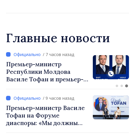
Главные новости
/ 7 часов назад
Перспективы молдавско-
турецкого сотрудничества
обсудили премьер-
министр Василе Тофан и
посол Турции Уйгар
/ 9 часов назад
Мустафа Сертел
Премьер-министр Василе
Тофан на Форуме
диаспоры: «Мы должны
вернуть людям оптимизм и