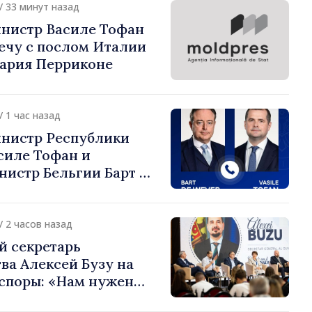
/ 33 минут назад
нистр Василе Тофан
ечу с послом Италии
ария Перриконе
/ 1 час назад
нистр Республики
силе Тофан и
истр Бельгии Барт де
или европейский путь
 Молдова
/ 2 часов назад
й секретарь
ва Алексей Бузу на
споры: «Нам нужен
ас, чтобы строить