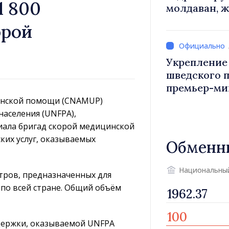
1 800
молдаван, 
орой
Укрепление
шведского 
премьер-министр Вас
посол Швец
инской помощи (CNAMUP)
населения (UNFPA),
ала бригад скорой медицинской
их услуг, оказываемых
Обменн
Национальны
тров, предназначенных для
по всей стране. Общий объём
ддержки, оказываемой UNFPA