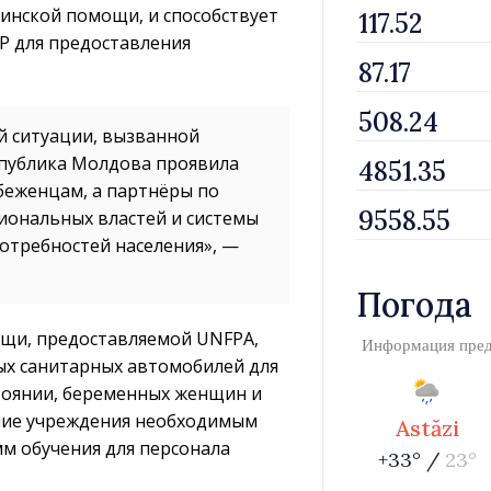
инской помощи, и способствует
 для предоставления
й ситуации, вызванной
еспублика Молдова проявила
беженцам, а партнёры по
иональных властей и системы
отребностей населения», —
Погода
щи, предоставляемой UNFPA,
Информация пре
ых санитарных автомобилей для
тоянии, беременных женщин и
ние учреждения необходимым
Astăzi
м обучения для персонала
+33° /
23°