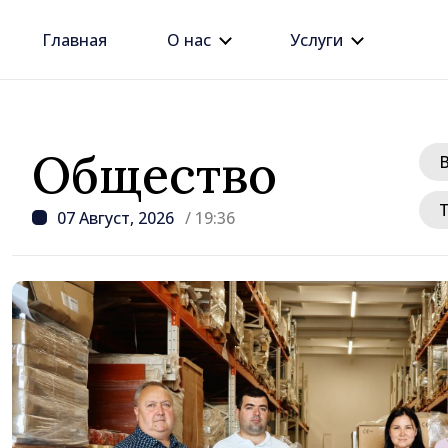
Главная
О нас
Услуги
Общество
07 Август, 2026
/ 19:36
/ 3 часов назад
Более 450 примэрий п
решение о добровольн
м
объединении и получа