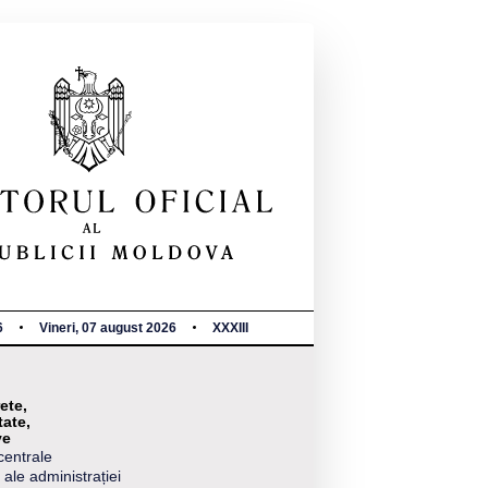
6
Vineri, 07 august 2026
XXXIII
ete,
tate,
ve
centrale
 ale administrației