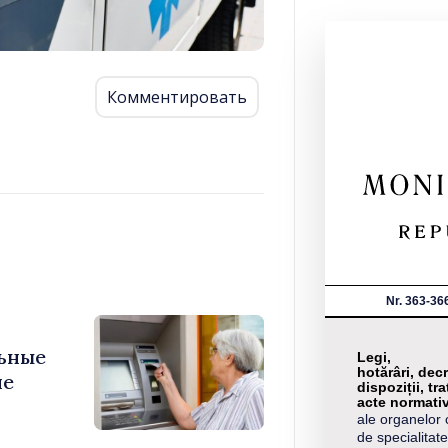
Комментировать
Nr. 363-36
ьные
Legi,
hotărâri, decr
ие
dispoziții, tra
acte normati
ale organelor 
de specialitate