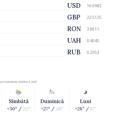
USD
16.6982
GBP
22.5125
RON
3.8611
UAH
0.4045
RUB
0.2053
доставлена
meteo2.md
Sîmbătă
Duminică
Luni
+30° /
22°
+27° /
20°
+28° /
17°