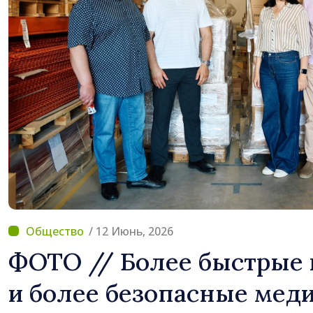
для инвестиций. Игорь
«Важно преодолеть пр
дать населённым пунк
развиваться»
/ 12 Июнь, 2026
ФОТО // Более быстрые
и более безопасные мед