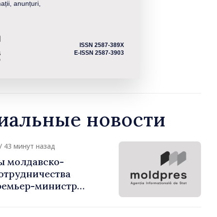
ații, anunțuri,
ISSN 2587-389X
E-ISSN 2587-3903
альные новости
/ 43 минут назад
ы молдавско-
сотрудничества
ремьер-министр
урции
устафа Сертел