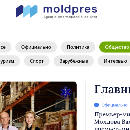
Все
Официально
Политика
Общество
Туризм
Спорт
Зарубежные
Интервью
Главн
риняли
Премьер-ми
ом
Молдова Ва
т фонды
премьер-мин