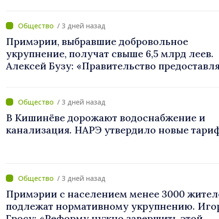
/ 3 дней назад
Примэрии, выбравшие добровольное
укрупнение, получат свыше 6,5 млрд леев.
Алексей Бузу: «Правительство предоставл
примэриям, которые добровольно
объединяются, беспрецедентный
инвестиционный пакет»
/ 3 дней назад
В Кишинёве дорожают водоснабжение и
канализация. НАРЭ утвердило новые тари
/ 3 дней назад
Примэрии с населением менее 3000 жител
подлежат нормативному укрупнению. Иго
Гросу: «Реформу нужно завершить этой