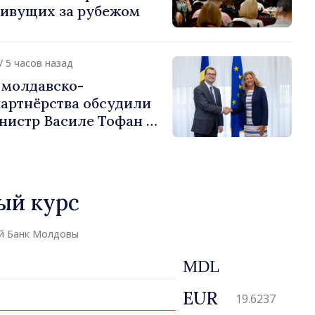
живущих за рубежом
/ 5 часов назад
 молдавско-
партнёрства обсудили
иле Тофан и
ии Петра Лярке
ый курс
й Банк Молдовы
MDL
EUR
19.6237