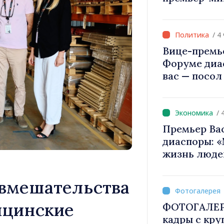
 Гросу:
Вевер обсуд
епятствия и
Республики
там шанс
/ 4
Вице-премь
Форуме диа
вас — посол
вносит вкла
имиджа Рес
/ 
Премьер Ва
диаспоры: 
жизнь люде
двигатели 
 вмешательства
ицинские
ФОТОГАЛЕРЕ
кадры с кр