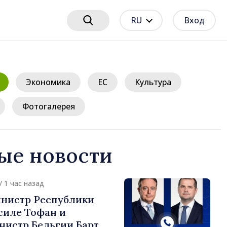
RU
Вход
Экономика
ЕС
Культура
Фотогалерея
ые новости
/ 1 час назад
нистр Республики
силе Тофан и
истр Бельгии Барт де