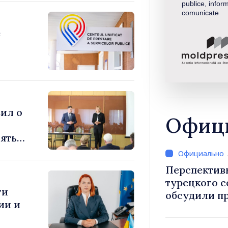
publice, inform
comunicate
е
ил о
Офици
ять
Перспектив
турецкого 
ти
обсудили п
ии и
Василе Тофан и посол Т
Уйгар М