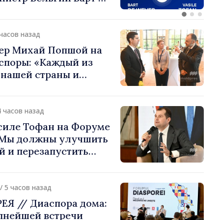
или европейский путь
 Молдова
 часов назад
ер Михай Попшой на
споры: «Каждый из
 нашей страны и
д в продвижение
публики Молдова»
4 часов назад
силе Тофан на Форуме
«Мы должны улучшить
й и перезапустить
экономики»
/ 5 часов назад
Я // Диаспора дома:
упнейшей встречи