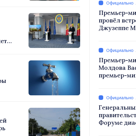
Премьер-ми
провёл встр
Джузеппе М
яет
Премьер-ми
Молдова Ва
премьер-мин
фы
Вевер обсуд
Республики
Генеральны
правительст
ей
Форуме диа
рь
каждый из в