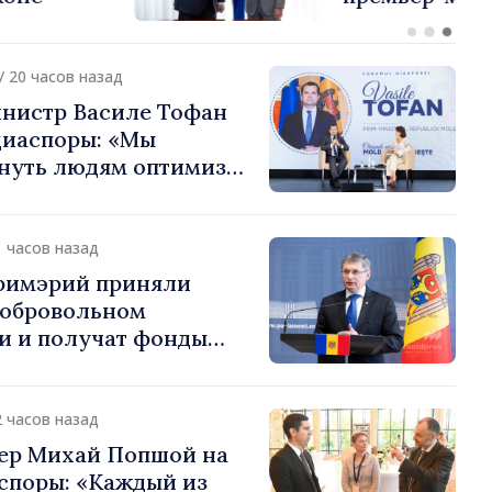
или европейский путь
 Молдова
/ 20 часов назад
нистр Василе Тофан
диаспоры: «Мы
нуть людям оптимизм
ь в том, что
 Молдова движется в
 направлении»
1 часов назад
примэрий приняли
добровольном
и и получат фонды
ций. Игорь Гросу:
долеть препятствия и
ённым пунктам шанс
2 часов назад
»
ер Михай Попшой на
споры: «Каждый из