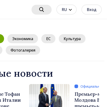
RU
Вход
Экономика
ЕС
Культура
Фотогалерея
ые новости
/ 19 часов назад
нистр Республики
силе Тофан и
истр Бельгии Барт де