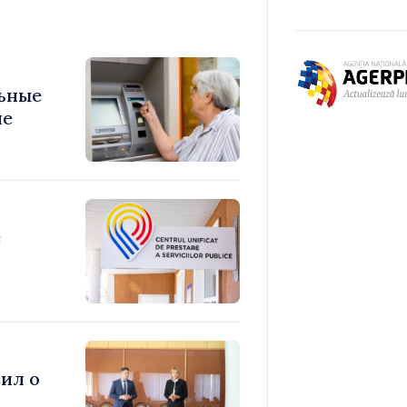
ьные
ие
е
ил о