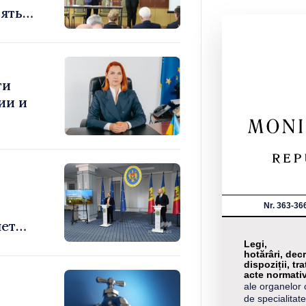
ять
ти
ии и
Nr. 363-36
яет
Legi,
hotărâri, decr
dispoziții, tra
acte normati
ale organelor 
de specialitate