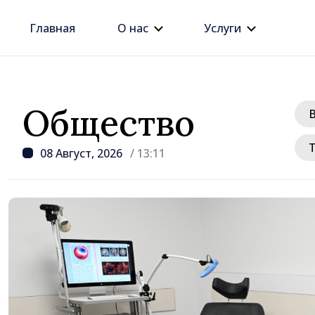
Главная
О нас
Услуги
Общество
08 Август, 2026
/ 13:11
/ 19 часов наза
Премьер-министр Вас
провёл встречу с пос
Джузеппе Мария Перр