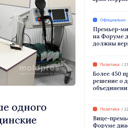
Вевер обсуд
Республики
Премьер-ми
на Форуме 
должны вер
и уверенност
Республика
правильном
/ 2
Более 450 
решение о 
объединени
для инвести
«Важно прео
е одного
дать насел
/ 2
развиваться
цинские
Вице-премь
Форуме диа