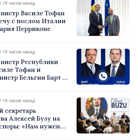
/ 19 часов назад
нистр Василе Тофан
ечу с послом Италии
ария Перриконе
/ 19 часов назад
нистр Республики
силе Тофан и
истр Бельгии Барт де
или европейский путь
 Молдова
/ 19 часов назад
й секретарь
ва Алексей Бузу на
споры: «Нам нужен
ас, чтобы строить