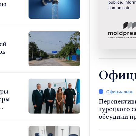
publice, inform
фы
comunicate
ей
рь
Офици
уры
еры
Перспектив
турецкого 
обсудили п
Василе Тофан и посол Т
Уйгар М