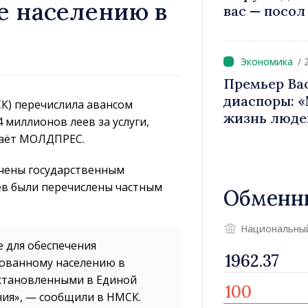
е населению в
вас — посол
вносит вкла
имиджа Рес
/ 
Премьер Ва
диаспоры: 
К) перечислила авансом
жизнь люде
 миллионов леев за услуги,
двигатели 
даёт МОЛДПРЕС.
ачены государственным
ев были перечислены частным
Обменн
Национальны
 для обеспечения
хованному населению в
установленными в Единой
ия», — сообщили в НМСК.