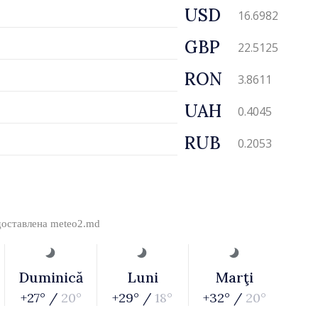
USD
16.6982
GBP
22.5125
RON
3.8611
UAH
0.4045
RUB
0.2053
доставлена
meteo2.md
Duminică
Luni
Marţi
+27° /
20°
+29° /
18°
+32° /
20°