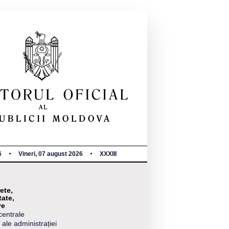
6
Vineri, 07 august 2026
XXXIII
ete,
tate,
ve
centrale
 ale administrației