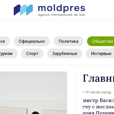
Все
Официально
Политика
Общество
Туризм
Спорт
Зарубежные
Интервью
Главн
д
иле Тофан
Премьер-ми
лом Италии
Молдова Ва
иконе
премьер-мин