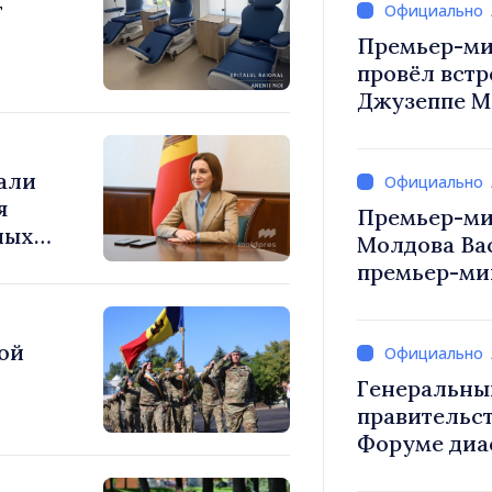
т
Премьер-ми
провёл встр
Джузеппе М
али
я
Премьер-ми
ных
Молдова Ва
а
премьер-мин
Вевер обсуд
Республики
ой
Генеральны
правительст
Форуме диа
каждый из в