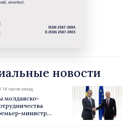
ații, anunțuri,
ISSN 2587-389X
E-ISSN 2587-3903
альные новости
/ 18 часов назад
ы молдавско-
сотрудничества
ремьер-министр
урции
устафа Сертел