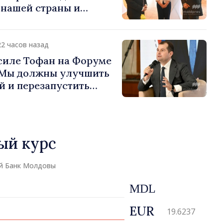
 нашей страны и
д в продвижение
публики Молдова»
22 часов назад
силе Тофан на Форуме
«Мы должны улучшить
й и перезапустить
экономики»
ый курс
й Банк Молдовы
MDL
EUR
19.6237