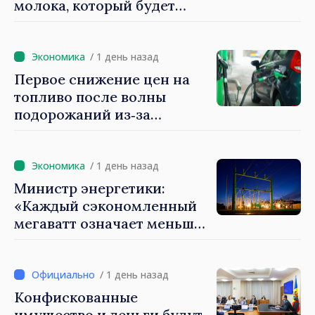
молока, который будет
создан в Институте матери
и ребёнка: «Он может
спасти жизни»
/ 1 день назад
Первое снижение цен на
топливо после волны
подорожаний из‑за
внешней ситуации: НАРЭ
объявляет о снижении цен
на бензин и дизель
/ 1 день назад
Министр энергетики:
«Каждый сэкономленный
мегаватт означает меньше
энергии, закупаемой по
очень высоким ценам»
/ 1 день назад
Конфискованные
имущество и деньги будут