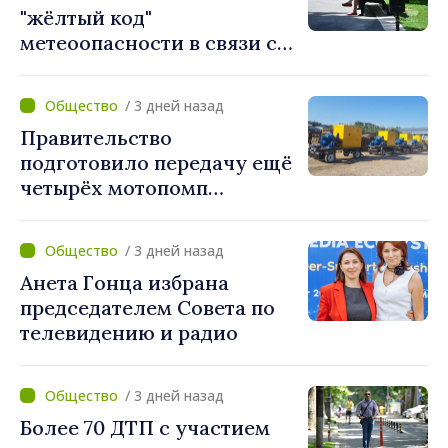
"жёлтый код"
метеоопасности в связи с
жарой. Температура
поднимется до 36°C
/ 3 дней назад
Правительство
подготовило передачу ещё
четырёх мотопомп
примэрии столицы и
предприятию «Apă Canal»
/ 3 дней назад
Анета Гонца избрана
председателем Совета по
телевидению и радио
/ 3 дней назад
Более 70 ДТП с участием