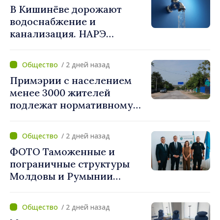
В Кишинёве дорожают
которые добровольно
водоснабжение и
объединяются,
канализация. НАРЭ
беспрецедентный
утвердило новые тарифы
инвестиционный пакет»
/ 2 дней назад
Примэрии с населением
менее 3000 жителей
подлежат нормативному
укрупнению. Игорь Гросу:
«Реформу нужно
/ 2 дней назад
завершить этой осенью»
ФОТО Таможенные и
пограничные структуры
Молдовы и Румынии
согласовали новые меры
по разгрузке движения на
/ 2 дней назад
КПП "Леушены–Албица"