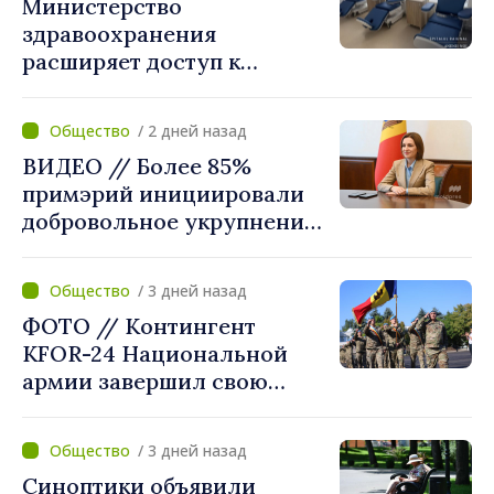
Министерство
здравоохранения
расширяет доступ к
химиотерапии в
Новоаненской и Сорокской
/ 2 дней назад
районных больницах
ВИДЕО // Более 85%
примэрий инициировали
добровольное укрупнение.
Президент Майя Санду
приветствует смелые
/ 3 дней назад
решения местных властей:
ФОТО // Контингент
«Вы поставили интересы
KFOR-24 Национальной
людей на первое место»
армии завершил свою
миссию в Косово
/ 3 дней назад
Синоптики объявили