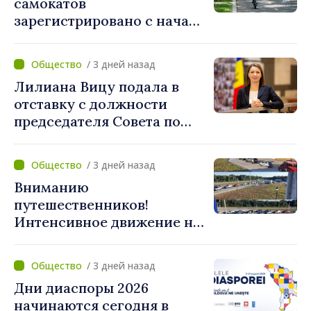
самокатов
зарегистрировано с начала
года. Полиция призывает
водителей соблюдать
/ 3 дней назад
правила дорожного
Лилиана Вицу подала в
движения
отставку с должности
председателя Совета по
телевидению и радио
/ 3 дней назад
Вниманию
путешественников!
Интенсивное движение на
КПП "Скуляны" в
направлении выезда из
/ 3 дней назад
Республики Молдова
Дни диаспоры 2026
начинаются сегодня в