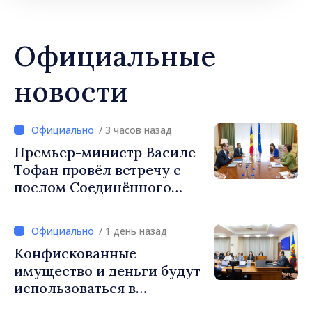
Официальные
новости
/ 3 часов назад
Премьер-министр Василе
Тофан провёл встречу с
послом Соединённого
Королевства
Великобритании и
/ 1 день назад
Северной Ирландии Ферн
Конфискованные
Хорин
имущество и деньги будут
использоваться в
социальных целях и в