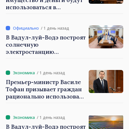
использоваться в
социальных целях и в
общественных интересах
/ 1 день назад
В Вадул-луй-Водэ построят
солнечную
электростанцию
мощностью 30 МВт с
системой накопления на 60
МВт·ч
/ 1 день назад
Премьер-министр Василе
Тофан призывает граждан
рационально использовать
энергию: «Чтобы не
платить больше, мы
должны экономить»
/ 1 день назад
В Вадул-луй-Водэ построят