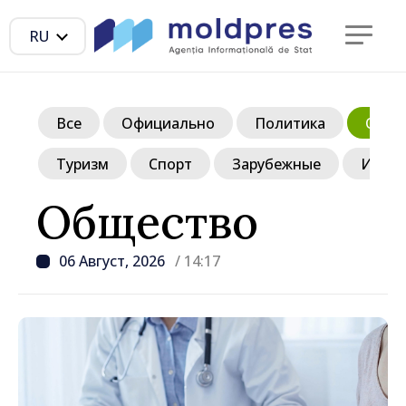
RU
Все
Официально
Политика
Обще
Туризм
Спорт
Зарубежные
Инте
Общество
06 Август, 2026
/ 14:17