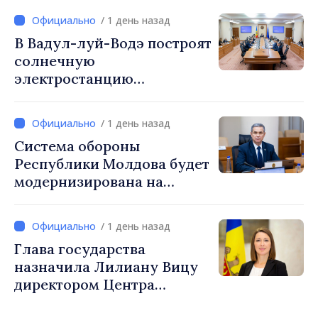
общественных интересах
/ 1 день назад
В Вадул-луй-Водэ построят
солнечную
электростанцию
мощностью 30 МВт с
системой накопления на 60
/ 1 день назад
МВт·ч
Система обороны
Республики Молдова будет
модернизирована на
основе Программы по
внедрению Национальной
/ 1 день назад
стратегии обороны
Глава государства
назначила Лилиану Вицу
директором Центра
стратегической