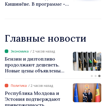
Кишинёве. В программе -
Форум диаспоры и
культурные мероприятия
Главные новости
/ 1 час назад
ФОТО // Президент Майя
Санду встретилась с
участниками лагеря DOR:
«Их связь с нашей страной
остаётся крепкой»
/ 2 часов назад
Республика Молдова и
Эстония подтверждают
приверженность