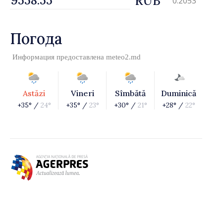
RUB
0.2053
Погода
Информация предоставлена
meteo2.md
Astăzi
Vineri
Sîmbătă
Duminică
+35° /
24°
+35° /
23°
+30° /
21°
+28° /
22°