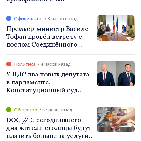
укреплению
сотрудничества
/ 3 часов назад
Премьер-министр Василе
Тофан провёл встречу с
послом Соединённого
Королевства
Великобритании и
/ 4 часов назад
Северной Ирландии Ферн
У ПДС два новых депутата
Хорин
в парламенте.
Конституционный суд
утвердил их мандаты
/ 4 часов назад
DOC // С сегодняшнего
дня жители столицы будут
платить больше за услуги