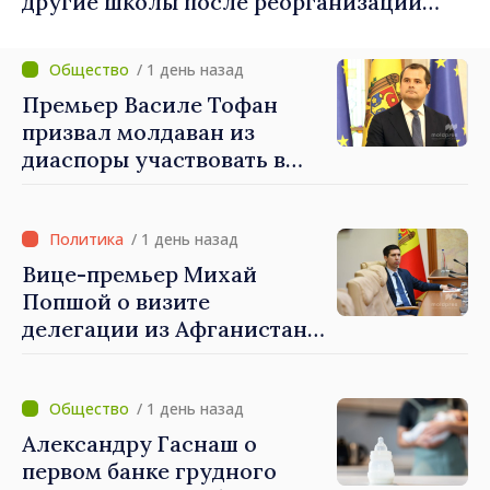
другие школы после реорганизации
учреждений
/ 1 день назад
Премьер Василе Тофан
призвал молдаван из
диаспоры участвовать в
поддержке проектов
развития Республики
Молдова
/ 1 день назад
Вице-премьер Михай
Попшой о визите
делегации из Афганистана:
«Процедуры выдачи виз
были строго соблюдены.
Нарушений
/ 1 день назад
законодательных норм
Александру Гаснаш о
выявлено не было»
первом банке грудного