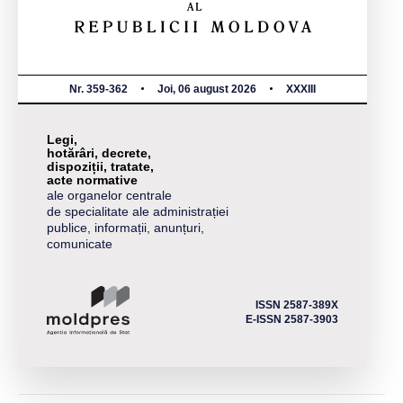
Nr. 359-362
Joi, 06 august 2026
XXXIII
Legi,
hotărâri, decrete,
dispoziții, tratate,
acte normative
ale organelor centrale
de specialitate ale administrației
publice, informații, anunțuri,
comunicate
ISSN 2587-389X
E-ISSN 2587-3903