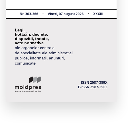
Nr. 363-366
Vineri, 07 august 2026
XXXIII
Legi,
hotărâri, decrete,
dispoziții, tratate,
acte normative
ale organelor centrale
de specialitate ale administrației
publice, informații, anunțuri,
comunicate
ISSN 2587-389X
E-ISSN 2587-3903