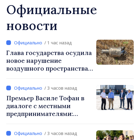
Официальные
новости
/ 1 час назад
Глава государства осудила
новое нарушение
воздушного пространства:
Война России напрямую
затрагивает нас
/ 3 часов назад
Премьер Василе Тофан в
диалоге с местными
предпринимателями:
Костешть показывает, как
много может сделать
/ 3 часов назад
сообщество, когда есть