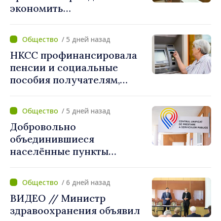
экономить
электроэнергию: «Если
каждый сократит
/ 5 дней назад
потребление энергии, мы
НКСС профинансировала
внесём свой вклад в
пенсии и социальные
поддержание
пособия получателям,
стабильности системы»
имеющим банковские
карты
/ 5 дней назад
Добровольно
объединившиеся
населённые пункты
получат поддержку для
создания Единых центров
/ 6 дней назад
предоставления услуг
ВИДЕО // Министр
здравоохранения объявил