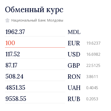
и умеем обозначать наши
Обменный курс
приоритеты на будущее
Национальный Банк Молдовы
MDL
EUR
19.6237
USD
16.6982
GBP
22.5125
RON
3.8611
UAH
0.4045
RUB
0.2053