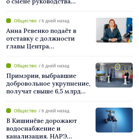
о смене руководства
Бельцкой клинической
больницы. Людмила
/ 6 дней назад
Капчеля будет исполнять
Анна Ревенко подаёт в
обязанности директора
отставку с должности
главы Центра
стратегической
коммуникации и
/ 6 дней назад
противодействия
Примэрии, выбравшие
дезинформации
добровольное укрупнение,
получат свыше 6,5 млрд
леев. Алексей Бузу:
«Правительство
/ 6 дней назад
предоставляет примэриям,
В Кишинёве дорожают
которые добровольно
водоснабжение и
объединяются,
канализация. НАРЭ
беспрецедентный