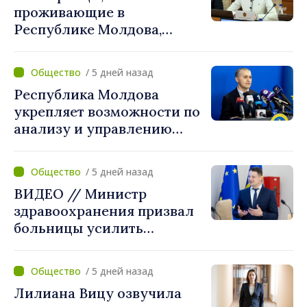
проживающие в
Республике Молдова,
получат расширенный
доступ к механизмам
/ 5 дней назад
социальной и финансовой
Республика Молдова
интеграции
укрепляет возможности по
анализу и управлению
рисками национальной
безопасности.
/ 5 дней назад
Методология утверждена
ВИДЕО // Министр
правительством
здравоохранения призвал
больницы усилить
готовность к
чрезвычайным ситуациям
/ 5 дней назад
Лилиана Вицу озвучила