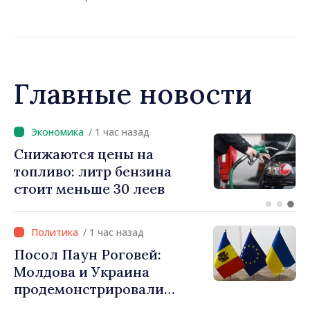
утвердило новые тарифы
инвестиционный пакет»
Главные новости
/ 1 час назад
Снижаются цены на
топливо: литр бензина
стоит меньше 30 леев
/ 1 час назад
Посол Паун Роговей:
Молдова и Украина
продемонстрировали
беспрецедентные успехи в