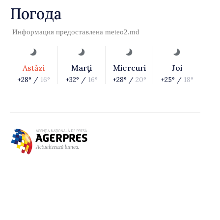
Погода
Информация предоставлена
meteo2.md
Astăzi
Marţi
Miercuri
Joi
+28° /
16°
+32° /
16°
+28° /
20°
+25° /
18°