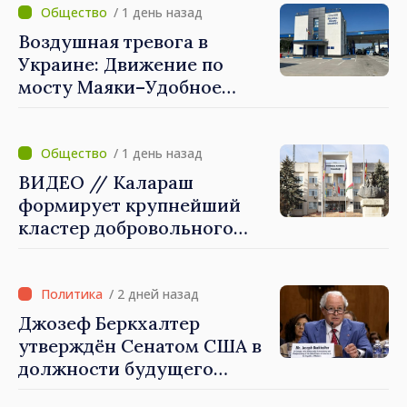
/ 1 день назад
Воздушная тревога в
Украине: Движение по
мосту Маяки–Удобное
приостановлено
/ 1 день назад
ВИДЕО // Калараш
формирует крупнейший
кластер добровольного
объединения в Республике
Молдова. Городской совет
утвердил окончательное
/ 2 дней назад
решение
Джозеф Беркхалтер
утверждён Сенатом США в
должности будущего
посла в Республике