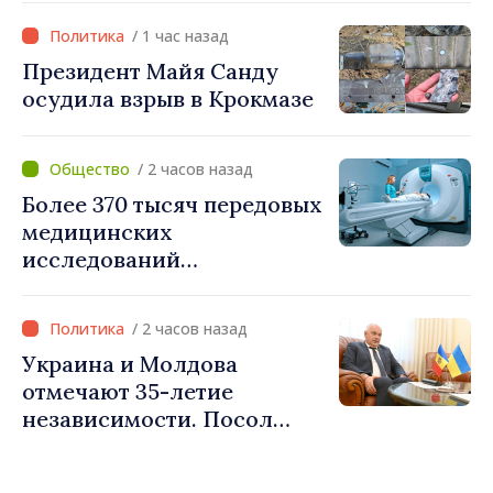
процессе европейской
/ 1 час назад
интеграции
Президент Майя Санду
осудила взрыв в Крокмазе
/ 2 часов назад
Более 370 тысяч передовых
медицинских
исследований
профинансировано ОМС в
первой половине года
/ 2 часов назад
Украина и Молдова
отмечают 35-летие
независимости. Посол
Паун Роговей: Мы
доказали всем, что стойки