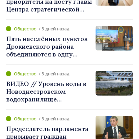
приоритеты на посту главы
Центра стратегической
коммуникации и
противодействия
/ 5 дней назад
дезинформации: «Мы
Пять населённых пунктов
станем ориентиром для
Дрокиевского района
построения более
объединяются в одну
сильного и устойчивого
примэрию: добровольное
общества»
укрупнение при поддержке
/ 5 дней назад
стимулирующих выплат
ВИДЕО // Уровень воды в
свыше 28 миллионов леев
Новоднестровском
от правительства
водохранилище
продолжает снижаться
/ 5 дней назад
Председатель парламента
призывает граждан