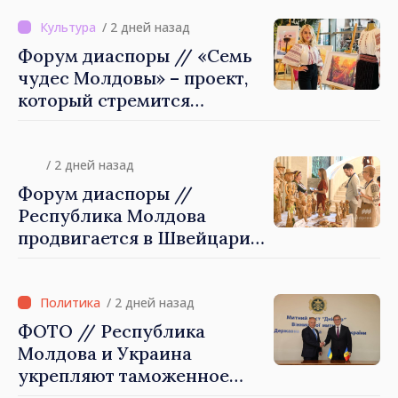
Молдова
/ 2 дней назад
Форум диаспоры // «Семь
чудес Молдовы» – проект,
который стремится
приблизить детей из
диаспоры к стране их
происхождения
/ 2 дней назад
Форум диаспоры //
Республика Молдова
продвигается в Швейцарии
через туризм, инвестиции
и экспорт
/ 2 дней назад
ФОТО // Республика
Молдова и Украина
укрепляют таможенное
сотрудничество для