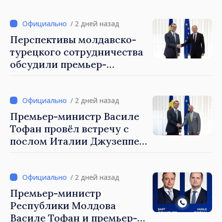
обеспечения безопасности
границы и европейской
/ 2 дней назад
интеграции. Встреча в
Перспективы молдавско-
Могилёв-Подольском
турецкого сотрудничества
обсудили премьер-
министр Василе Тофан и
посол Турции Уйгар
Мустафа Сертел
/ 2 дней назад
Премьер-министр Василе
Тофан провёл встречу с
послом Италии Джузеппе
Мария Перриконе
/ 2 дней назад
Премьер-министр
Республики Молдова
Василе Тофан и премьер-