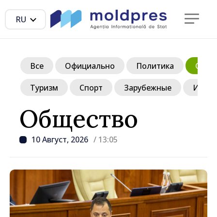
RU
Все
Официально
Политика
Обще
Туризм
Спорт
Зарубежные
Инте
Общество
10 Август, 2026
/ 13:05