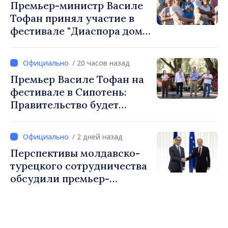
Премьер-министр Василе
инициатива, труд и
Тофан принял участие в
предпринимательский дух
фестивале "Диаспора дома"
в Костешть
/ 20 часов назад
Премьер Василе Тофан на
фестивале в Сипотень:
Правительство будет
работать для процветания
каждого села, каждой
/ 2 дней назад
общины и всех молдаван
Перспективы молдавско-
турецкого сотрудничества
обсудили премьер-
министр Василе Тофан и
посол Турции Уйгар
Мустафа Сертел