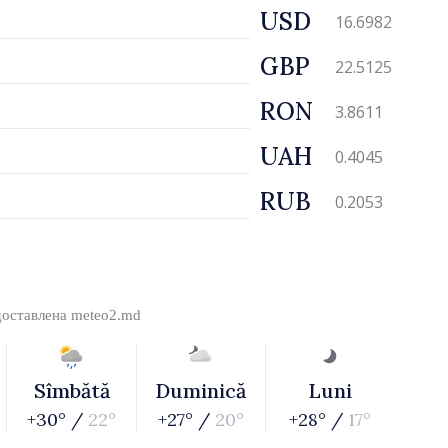
USD
16.6982
GBP
22.5125
RON
3.8611
UAH
0.4045
RUB
0.2053
доставлена
meteo2.md
Sîmbătă
Duminică
Luni
+30° /
22°
+27° /
20°
+28° /
17°