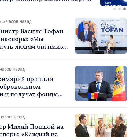
или европейский путь
 Молдова
/ 5 часов назад
нистр Василе Тофан
диаспоры: «Мы
нуть людям оптимизм
ь в том, что
 Молдова движется в
 направлении»
 часов назад
примэрий приняли
добровольном
и и получат фонды
ций. Игорь Гросу:
долеть препятствия и
ённым пунктам шанс
 часов назад
»
ер Михай Попшой на
споры: «Каждый из