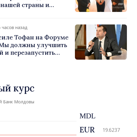
 нашей страны и
д в продвижение
публики Молдова»
6 часов назад
силе Тофан на Форуме
«Мы должны улучшить
й и перезапустить
экономики»
ый курс
й Банк Молдовы
MDL
EUR
19.6237