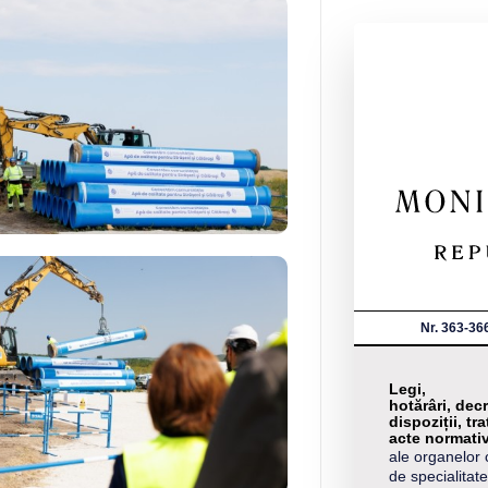
Nr. 363-36
Legi,
hotărâri, decr
dispoziții, tra
acte normati
ale organelor 
de specialitate