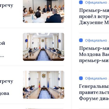
тречу
Премьер-ми
провёл встр
Джузеппе М
ой
Премьер-ми
Молдова Ва
ю
премьер-мин
Вевер обсуд
Республики
тречу
Генеральны
правительст
дова
Форуме диа
каждый из в