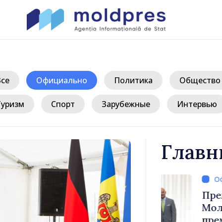
Все
Официально
Политика
Общество
Туризм
Спорт
Зарубежные
Интервью
Главн
иле Тофан
Премьер-ми
лом Италии
Молдова Ва
иконе
премьер-мин