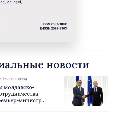
ații, anunțuri,
ISSN 2587-389X
E-ISSN 2587-3903
альные новости
/ 3 часов назад
ы молдавско-
сотрудничества
ремьер-министр
урции
устафа Сертел