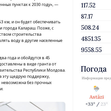
енных пунктах к 2030 году», —
3 км, и он будет обеспечивать
и города Калараш. Позже, с
ством строительства
влять воду в другие населенные
а года и обойдутся в 45
оставлены в виде гранта от
Погода
вительства Республики Молдова.
а эту щедрую поддержку,
Информация пре
ы невозможна без прочных
и.
Astăzi
+33° /
23°