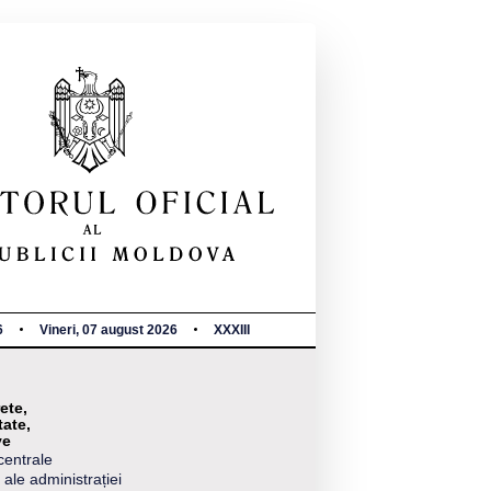
6
Vineri, 07 august 2026
XXXIII
ete,
tate,
ve
centrale
 ale administrației