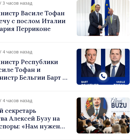
/ 3 часов назад
нистр Василе Тофан
ечу с послом Италии
ария Перриконе
/ 4 часов назад
нистр Республики
силе Тофан и
истр Бельгии Барт де
или европейский путь
 Молдова
/ 4 часов назад
й секретарь
ва Алексей Бузу на
споры: «Нам нужен
ас, чтобы строить