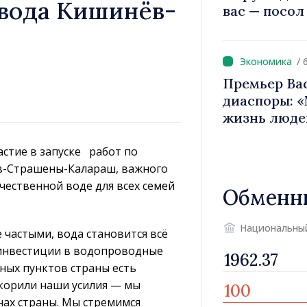
вода Кишинёв-
вас — посол
вносит вкла
имиджа Рес
/ 
Премьер Ва
диаспоры: 
жизнь люде
двигатели 
астие в запуске работ по
в-Страшены-Калараш, важного
чественной воде для всех семей
Обменн
Национальны
е частыми, вода становится всё
 инвестиции в водопроводные
нных пунктов страны есть
скорили наши усилия — мы
нах страны. Мы стремимся