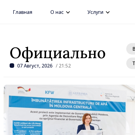
Главная
О нас
Услуги
Официально
07 Август, 2026
/ 21:52
/ 3 часов назад
Премьер-министр Вас
провёл встречу с пос
Джузеппе Мария Перр