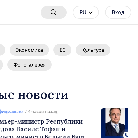
RU
Вход
Экономика
ЕС
Культура
Фотогалерея
ые новости
/ 4 часов назад
нистр Республики
силе Тофан и
истр Бельгии Барт де