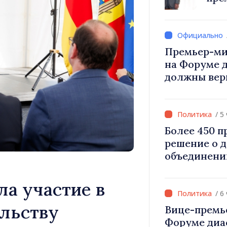
Вевер обсуд
Республики
Премьер-ми
на Форуме 
должны вер
и уверенност
Республика
правильном
/ 5
Более 450 
решение о 
объединени
для инвести
«Важно прео
ла участие в
дать насел
/ 6
развиваться
ельству
Вице-премь
Форуме диа