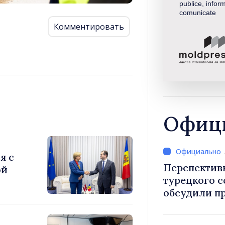
publice, inform
comunicate
Комментировать
Офици
я с
Перспектив
ой
турецкого 
обсудили п
Василе Тофан и посол Т
Уйгар М