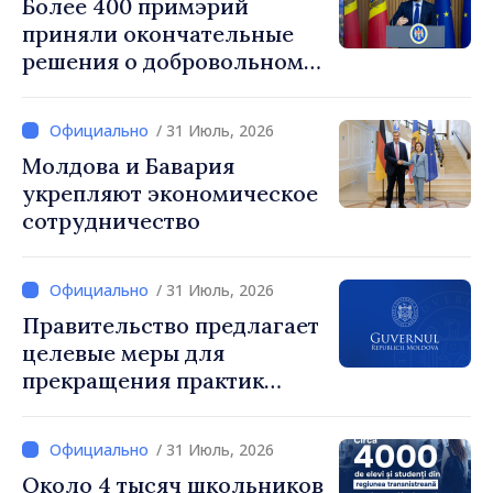
Более 400 примэрий
посольства США в РМ Ник
приняли окончательные
Петрович
решения о добровольном
укрупнении. Генеральный
секретарь правительства
/ 31 Июль, 2026
Алексей Бузу: «85,5%
Молдова и Бавария
примэрий инициировали
укрепляют экономическое
процесс. Благодарим
сотрудничество
местных избранников за
то, что они поставили на
первое место интересы
/ 31 Июль, 2026
людей и развитие»
Правительство предлагает
целевые меры для
прекращения практик
чрезмерного
вознаграждения
/ 31 Июль, 2026
Около 4 тысяч школьников