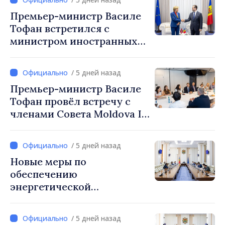
Премьер-министр Василе
Тофан встретился с
министром иностранных
дел Латвии Байбой Браже
/ 5 дней назад
Премьер-министр Василе
Тофан провёл встречу с
членами Совета Moldova IT
Park: «Правительство
будет союзником IT-
/ 5 дней назад
индустрии»
Новые меры по
обеспечению
энергетической
безопасности и защите
водных ресурсов
/ 5 дней назад
утверждены Нацкомиссией