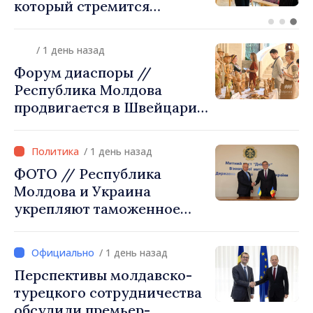
кластер добровольного
объединения в Республике
Молдова. Городской совет
/ 1 день назад
утвердил окончательное
Форум диаспоры //
решение
Республика Молдова
продвигается в Швейцарии
через туризм, инвестиции
и экспорт
/ 1 день назад
ФОТО // Республика
Молдова и Украина
укрепляют таможенное
сотрудничество для
обеспечения безопасности
/ 1 день назад
границы и европейской
Перспективы молдавско-
интеграции. Встреча в
турецкого сотрудничества
Могилёв-Подольском
обсудили премьер-