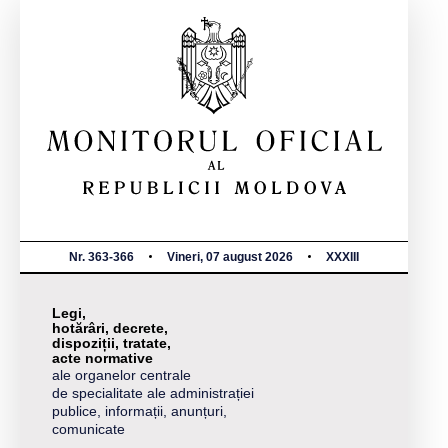
Nr. 363-366
Vineri, 07 august 2026
XXXIII
Legi,
hotărâri, decrete,
dispoziții, tratate,
acte normative
ale organelor centrale
de specialitate ale administrației
publice, informații, anunțuri,
comunicate