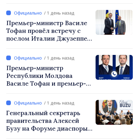
министр Василе Тофан и
посол Турции Уйгар
/ 1 день назад
Мустафа Сертел
Премьер-министр Василе
Тофан провёл встречу с
послом Италии Джузеппе
Мария Перриконе
/ 1 день назад
Премьер-министр
Республики Молдова
Василе Тофан и премьер-
министр Бельгии Барт де
Вевер обсудили
/ 1 день назад
европейский путь
Генеральный секретарь
Республики Молдова
правительства Алексей
Бузу на Форуме диаспоры:
«Нам нужен каждый из вас,