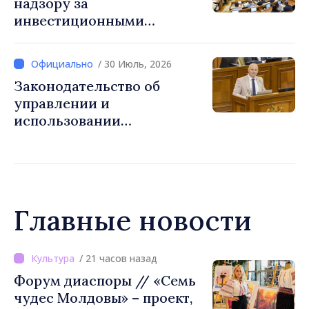
надзору за
инвестиционными
фирмами приведено в
соответствие с нормами ЕС
/ 30 Июль, 2026
Законодательство об
управлении и
использовании
общественных дорог
приведено в соответствие
со стандартами ЕС
Главные новости
/ 16 часов назад
ВИДЕО // Калараш
формирует крупнейший