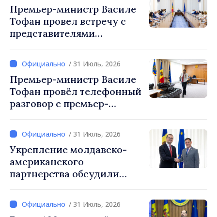
Премьер-министр Василе
по управлению кризисами
Тофан провел встречу с
представителями
международных
организаций и агентств в
/ 31 Июль, 2026
Республике Молдова
Премьер-министр Василе
Тофан провёл телефонный
разговор с премьер-
министром Украины
Сергеем Корецким
/ 31 Июль, 2026
Укрепление молдавско-
американского
партнерства обсудили
премьер-министр Василе
Тофан и временный
/ 31 Июль, 2026
поверенный в делах