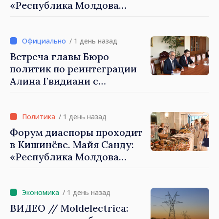
«Республика Молдова
демонстрирует, благодаря
своим гражданам в стране
и за рубежом, что
/ 1 день назад
заслуживает стать частью
Встреча главы Бюро
большой европейской
политик по реинтеграции
семьи»
Алина Гвидиани с
представителями Миссии
Международного Комитета
Красного Креста в
/ 1 день назад
Молдове
Форум диаспоры проходит
в Кишинёве. Майя Санду:
«Республика Молдова
стремительно
продвигается к ЕС, а
диаспора может сыграть
/ 1 день назад
важную роль в
ВИДЕО // Moldelectrica:
продвижении и поддержке