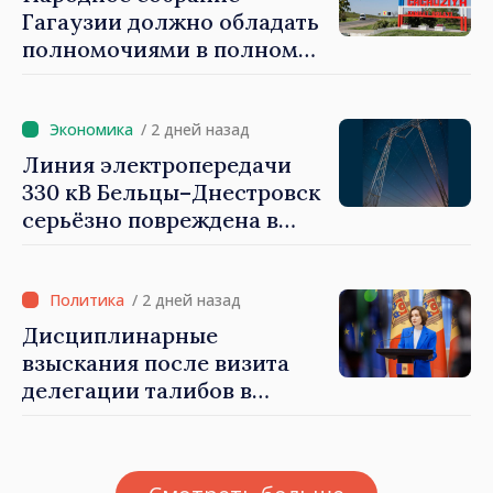
Oficial
Гагаузии должно обладать
полномочиями в полном
объеме. Президент Майя
Санду: «Выборы должны
быть свободными и
/ 2 дней назад
честными»
Линия электропередачи
330 кВ Бельцы–Днестровск
серьёзно повреждена в
результате разгула стихии
/ 2 дней назад
Дисциплинарные
взыскания после визита
делегации талибов в
Республику Молдова. Майя
Санду: «Позорно, что люди,
занимающие высокие