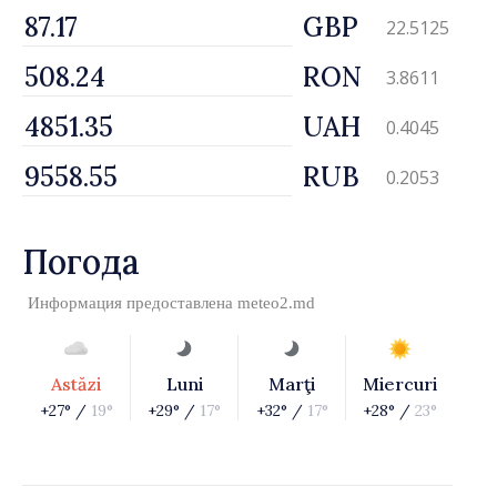
GBP
22.5125
RON
3.8611
UAH
0.4045
RUB
0.2053
Погода
Информация предоставлена
meteo2.md
Astăzi
Luni
Marţi
Miercuri
+27° /
19°
+29° /
17°
+32° /
17°
+28° /
23°