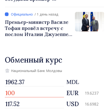
министр Василе Тофан и
посол Турции Уйгар
/ 1 день назад
Мустафа Сертел
Премьер-министр Василе
Тофан провёл встречу с
послом Италии Джузеппе
Мария Перриконе
Обменный курс
Национальный Банк Молдовы
MDL
EUR
19.6237
USD
16.6982