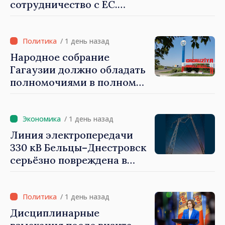
сотрудничество с ЕС.
Программа внедрения
Национальной стратегии
обороны на 2024–2034 годы
/ 1 день назад
опубликована в Monitorul
Народное собрание
Oficial
Гагаузии должно обладать
полномочиями в полном
объеме. Президент Майя
Санду: «Выборы должны
быть свободными и
/ 1 день назад
честными»
Линия электропередачи
330 кВ Бельцы–Днестровск
серьёзно повреждена в
результате разгула стихии
/ 1 день назад
Дисциплинарные