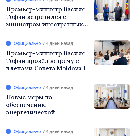
Премьер-министр Василе
Тофан встретился с
министром иностранных
дел Латвии Байбой Браже
/ 4 дней назад
Премьер-министр Василе
Тофан провёл встречу с
членами Совета Moldova IT
Park: «Правительство
будет союзником IT-
/ 4 дней назад
индустрии»
Новые меры по
обеспечению
энергетической
безопасности и защите
водных ресурсов
/ 4 дней назад
утверждены Нацкомиссией