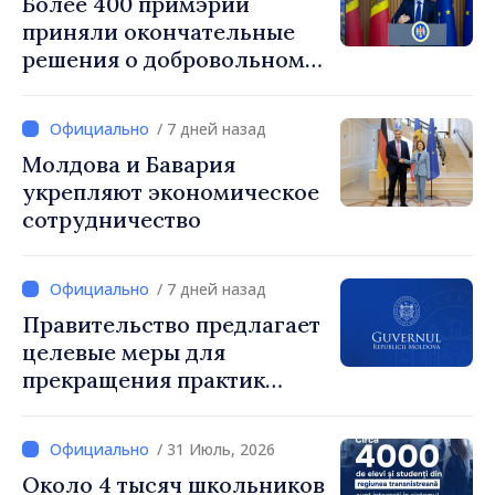
Более 400 примэрий
посольства США в РМ Ник
приняли окончательные
Петрович
решения о добровольном
укрупнении. Генеральный
секретарь правительства
/ 7 дней назад
Алексей Бузу: «85,5%
Молдова и Бавария
примэрий инициировали
укрепляют экономическое
процесс. Благодарим
сотрудничество
местных избранников за
то, что они поставили на
первое место интересы
/ 7 дней назад
людей и развитие»
Правительство предлагает
целевые меры для
прекращения практик
чрезмерного
вознаграждения
/ 31 Июль, 2026
Около 4 тысяч школьников