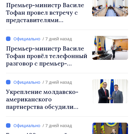
Премьер-министр Василе
по управлению кризисами
Тофан провел встречу с
представителями
международных
организаций и агентств в
/ 7 дней назад
Республике Молдова
Премьер-министр Василе
Тофан провёл телефонный
разговор с премьер-
министром Украины
Сергеем Корецким
/ 7 дней назад
Укрепление молдавско-
американского
партнерства обсудили
премьер-министр Василе
Тофан и временный
/ 7 дней назад
поверенный в делах