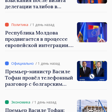
взыскания после визита
делегации талибов в
Республику Молдова. Майя
Санду: «Позорно, что люди,
занимающие высокие
/ 1 день назад
должности, не знают
Республика Молдова
политики государства»
продвигается в процессе
европейской интеграции.
Майя Санду: «Ни одно
государство нас не
блокирует»
/ 1 день назад
Премьер-министр Василе
Тофан провёл телефонный
разговор с болгарским
коллегой Руменом
Радевым
/ 1 день назад
Премьер Василе Тофан: