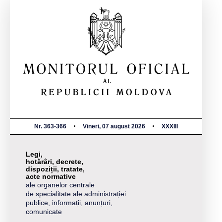
Nr. 363-366
Vineri, 07 august 2026
XXXIII
Legi,
hotărâri, decrete,
dispoziții, tratate,
acte normative
ale organelor centrale
de specialitate ale administrației
publice, informații, anunțuri,
comunicate