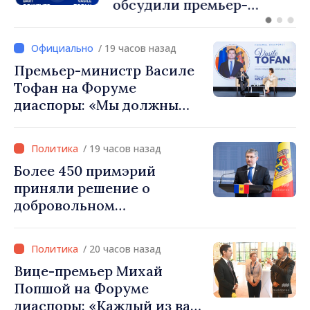
обсудили премьер-
министр Василе Тофан и
посол Турции Уйгар
/ 19 часов назад
Мустафа Сертел
Премьер-министр Василе
Тофан на Форуме
диаспоры: «Мы должны
вернуть людям оптимизм и
уверенность в том, что
/ 19 часов назад
Республика Молдова
Более 450 примэрий
движется в правильном
приняли решение о
направлении»
добровольном
объединении и получат
фонды для инвестиций.
/ 20 часов назад
Игорь Гросу: «Важно
Вице-премьер Михай
преодолеть препятствия и
Попшой на Форуме
дать населённым пунктам
диаспоры: «Каждый из вас
шанс развиваться»