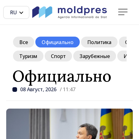
RU
Все
Официально
Политика
Обще
Туризм
Спорт
Зарубежные
Инте
Официально
08 Август, 2026
/ 11:47