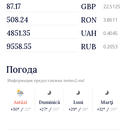
GBP
22.5125
RON
3.8611
UAH
0.4045
RUB
0.2053
Погода
Информация предоставлена
meteo2.md
Astăzi
Duminică
Luni
Marţi
+30° /
22°
+27° /
20°
+29° /
18°
+32° /
20°