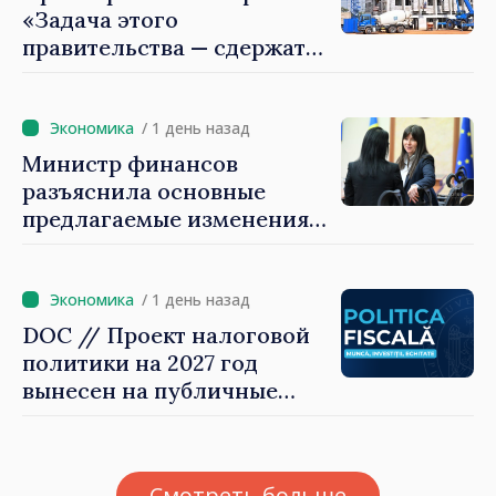
«Задача этого
правительства — сдержать
рост цен на
недвижимость»
/ 1 день назад
Министр финансов
разъяснила основные
предлагаемые изменения
налоговой политики 2027
года по подоходному
налогу
/ 1 день назад
DOC // Проект налоговой
политики на 2027 год
вынесен на публичные
консультации
Смотреть больше