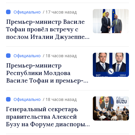
министр Василе Тофан и
посол Турции Уйгар
/ 17 часов назад
Мустафа Сертел
Премьер-министр Василе
Тофан провёл встречу с
послом Италии Джузеппе
Мария Перриконе
/ 18 часов назад
Премьер-министр
Республики Молдова
Василе Тофан и премьер-
министр Бельгии Барт де
Вевер обсудили
/ 18 часов назад
европейский путь
Генеральный секретарь
Республики Молдова
правительства Алексей
Бузу на Форуме диаспоры:
«Нам нужен каждый из вас,