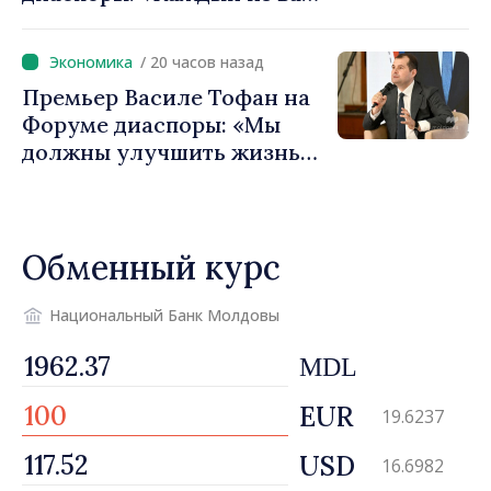
— посол нашей страны и
вносит вклад в
/ 20 часов назад
продвижение имиджа
Премьер Василе Тофан на
Республики Молдова»
Форуме диаспоры: «Мы
должны улучшить жизнь
людей и перезапустить
двигатели экономики»
Обменный курс
Национальный Банк Молдовы
MDL
EUR
19.6237
USD
16.6982