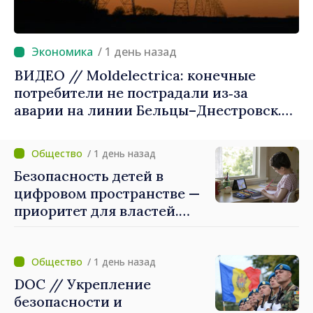
/ 1 день назад
ВИДЕО // Moldelectrica: конечные
потребители не пострадали из‑за
аварии на линии Бельцы–Днестровск.
Ремонтные работы будут выполнены в
приоритетном режиме
/ 1 день назад
Безопасность детей в
цифровом пространстве —
приоритет для властей.
Майя Санду: «Нужно
создать механизмы,
которые будут их
/ 1 день назад
защищать»
DOC // Укрепление
безопасности и