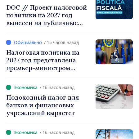
DOC // Проект налоговой
политики на 2027 год
вынесен на публичные
консультации
/ 15 часов назад
Налоговая политика на
2027 год представлена
премьер-министром
Василе Тофаном:
снижение налоговой
/ 16 часов назад
нагрузки на труд,
Подоходный налог для
стимулирование
банков и финансовых
инвестиций и более
учреждений вырастет
справедливое
налогообложение
/ 16 часов назад