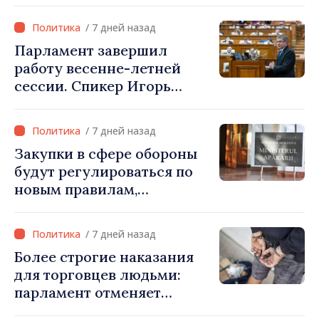
пути: «Республика
Молдова должна занять
/ 7 дней назад
своё место в Европейском
Парламент завершил
союзе»
работу весенне-летней
сессии. Спикер Игорь
Гросу: «Встретимся на
внеочередном заседании
/ 7 дней назад
24 августа»
Закупки в сфере обороны
будут регулироваться по
новым правилам,
скорректированным со
стандартами ЕС
/ 7 дней назад
Более строгие наказания
для торговцев людьми:
парламент отменяет
возможность условного