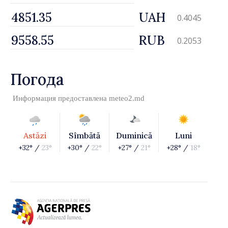
UAH
0.4045
RUB
0.2053
Погода
Информация предоставлена
meteo2.md
Astăzi
Sîmbătă
Duminică
Luni
+32° /
23°
+30° /
22°
+27° /
21°
+28° /
18°