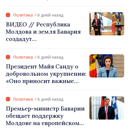
истекает 31 июля
/ 6 дней назад
ВИДЕО // Республика
Молдова и земля Бавария
создадут
межправительственную
комиссию по
/ 6 дней назад
экономическому
Президент Майя Санду о
сотрудничеству
добровольном укрупнении:
«Оно приносит важные
ресурсы для местных
проектов»
/ 6 дней назад
Премьер-министр Баварии
обещает поддержку
Молдове на европейском