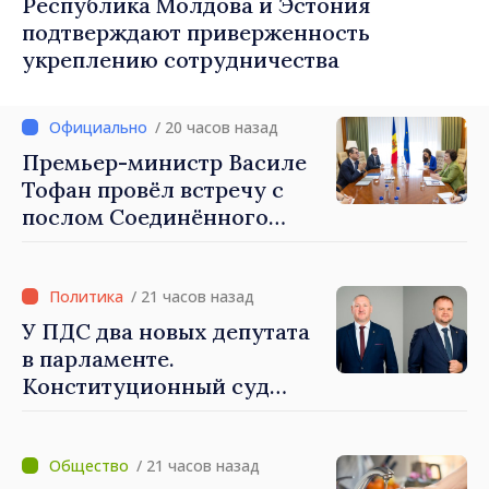
Республика Молдова и Эстония
подтверждают приверженность
укреплению сотрудничества
/ 20 часов назад
Премьер-министр Василе
Тофан провёл встречу с
послом Соединённого
Королевства
Великобритании и
Северной Ирландии Ферн
/ 21 часов назад
Хорин
У ПДС два новых депутата
в парламенте.
Конституционный суд
утвердил их мандаты
/ 21 часов назад