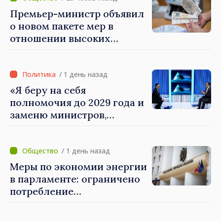
министр Василе Тофан
Премьер-министр объявил
посетил Агентство
о новом пакете мер в
электронного управления
отношении высоких
зарплат в публичном
секторе
/ 1 день назад
«Я беру на себя
полномочия до 2029 года и
заменю министров,
которые не показывают
результатов», — заявил
премьер-министр Василе
/ 1 день назад
Тофан
Меры по экономии энергии
в парламенте: ограничено
потребление
электроэнергии и горячей
воды