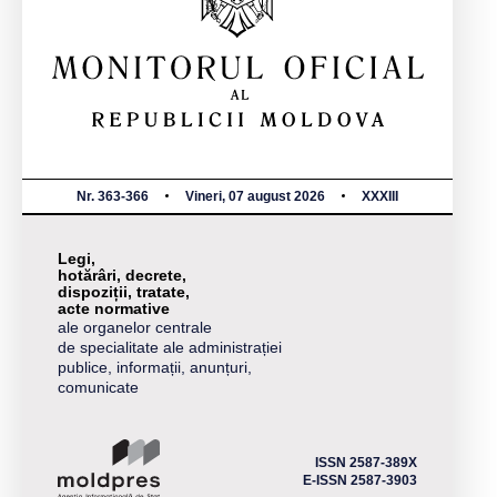
Nr. 363-366
Vineri, 07 august 2026
XXXIII
Legi,
hotărâri, decrete,
dispoziții, tratate,
acte normative
ale organelor centrale
de specialitate ale administrației
publice, informații, anunțuri,
comunicate
ISSN 2587-389X
E-ISSN 2587-3903