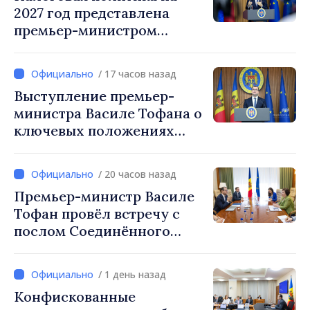
2027 год представлена
премьер-министром
Василе Тофаном:
снижение налоговой
/ 17 часов назад
нагрузки на труд,
Выступление премьер-
стимулирование
министра Василе Тофана о
инвестиций и более
ключевых положениях
справедливое
налоговой политики на
налогообложение
2027 год
/ 20 часов назад
Премьер-министр Василе
Тофан провёл встречу с
послом Соединённого
Королевства
Великобритании и
/ 1 день назад
Северной Ирландии Ферн
Конфискованные
Хорин