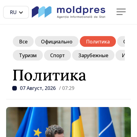
RU
Все
Официально
Политика
Обще
Туризм
Спорт
Зарубежные
Инте
Политика
07 Август, 2026
/ 07:29