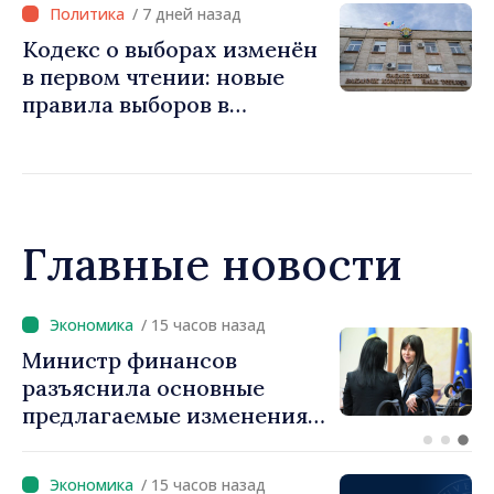
/ 7 дней назад
социальных сетях
Кодекс о выборах изменён
в первом чтении: новые
правила выборов в
Гагаузии. Игорь Гросу:
«Мы не можем остановить
процесс»
Главные новости
/ 14 часов назад
Премьер-министр Василе
Тофан провёл телефонный
разговор с болгарским
коллегой Руменом
Радевым
/ 15 часов назад