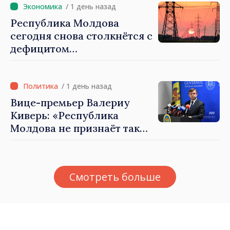
/ 1 день назад
Республика Молдова
сегодня снова столкнётся с
дефицитом
электроэнергии
/ 1 день назад
Вице-премьер Валериу
Киверь: «Республика
Молдова не признаёт так
называемые акты
приватизации,
осуществлённые
Смотреть больше
тираспольскими властями
в восточных районах»