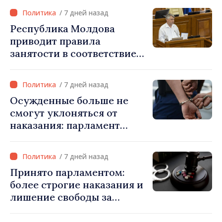
освобождения от
/ 7 дней назад
наказания в тяжких
Республика Молдова
случаях
приводит правила
занятости в соответствие
со стандартами ЕС: новые
права для безработных и
/ 7 дней назад
трансграничных
Осужденные больше не
работников
смогут уклоняться от
наказания: парламент
ужесточает правила и
расширяет электронный
/ 7 дней назад
мониторинг
Принято парламентом:
более строгие наказания и
лишение свободы за
продвижение
запрещённых веществ в