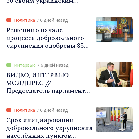
со своим украинским
коллегой Сергеем
Корецким: «Наши
/ 6 дней назад
государства выстроили
Решения о начале
отношения, основанные на
процесса добровольного
доверии и солидарности,
укрупнения одобрены 85
которые мы хотим
процентами примэрий
преобразовать в
страны. Алексей Бузу:
конкретные проекты»
/ 6 дней назад
«Только через сильные
ВИДЕО, ИНТЕРВЬЮ
примэрии мы можем
МОЛДПРЕС //
обеспечить качественные
Председатель парламента
услуги и
Игорь Гросу: «Мы должны
модернизированную
убедить каждое
инфраструктуру»
/ 6 дней назад
государство‑член ЕС, что
Срок инициирования
Республика Молдова
добровольного укрупнения
заслуживает быть в
населённых пунктов
Европейском союзе»