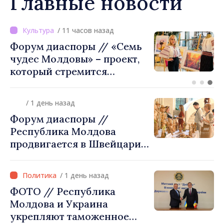
Главные новости
/ 5 часов назад
ВИДЕО // Калараш
формирует крупнейший
кластер добровольного
объединения в Республике
Молдова. Городской совет
/ 1 день назад
утвердил окончательное
Форум диаспоры //
решение
Республика Молдова
продвигается в Швейцарии
через туризм, инвестиции
и экспорт
/ 1 день назад
ФОТО // Республика
Молдова и Украина
укрепляют таможенное