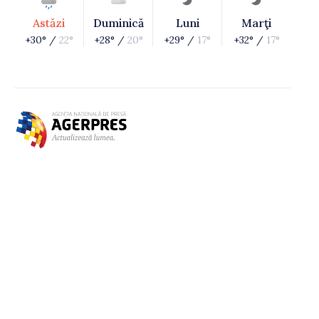
Astăzi
Duminică
Luni
Marţi
+30° /
22°
+28° /
20°
+29° /
17°
+32° /
17°