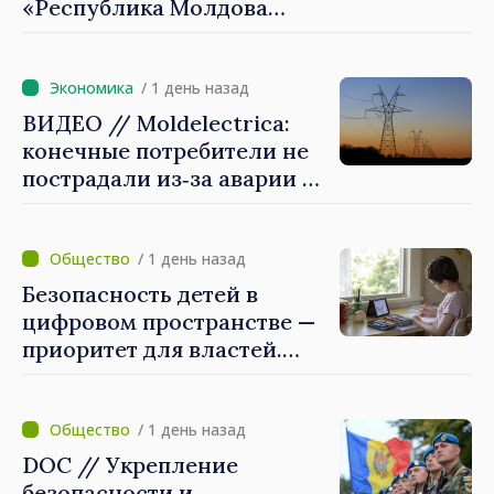
«Республика Молдова
стремительно
продвигается к ЕС, а
диаспора может сыграть
/ 1 день назад
важную роль в
ВИДЕО // Moldelectrica:
продвижении и поддержке
конечные потребители не
этого пути»
пострадали из‑за аварии на
линии Бельцы–Днестровск.
Ремонтные работы будут
выполнены в
/ 1 день назад
приоритетном режиме
Безопасность детей в
цифровом пространстве —
приоритет для властей.
Майя Санду: «Нужно
создать механизмы,
которые будут их
/ 1 день назад
защищать»
DOC // Укрепление
безопасности и