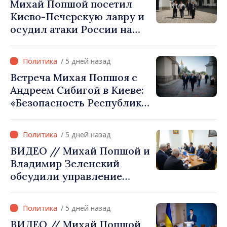
Михай Попшой посетил
в оценке и
Киево-Печерскую лавру и
межведомственной
осудил атаки России на
координации»
культурное наследие
Украины
/ 5 дней назад
Встреча Михая Попшоя с
Андреем Сибигой в Киеве:
«Безопасность Республики
Молдова тесно связана с
безопасностью Украины»
/ 5 дней назад
ВИДЕО // Михай Попшой и
Владимир Зеленский
обсудили управление
гидрологической
ситуацией в бассейне реки
/ 5 дней назад
Днестр и совместные
ВИДЕО // Михай Попшой
проекты в сфере