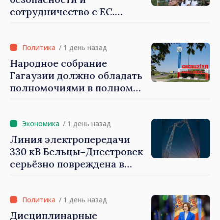
сотрудничество с ЕС.
Программа внедрения
Национальной стратегии
обороны на 2024–2034 годы
/ 1 день назад
опубликована в Monitorul
Народное собрание
Oficial
Гагаузии должно обладать
полномочиями в полном
объеме. Президент Майя
Санду: «Выборы должны
быть свободными и
/ 1 день назад
честными»
Линия электропередачи
330 кВ Бельцы–Днестровск
серьёзно повреждена в
результате разгула стихии
/ 1 день назад
Дисциплинарные