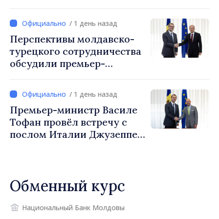
сотрудничество для
обеспечения безопасности
/ 1 день назад
границы и европейской
Перспективы молдавско-
интеграции. Встреча в
турецкого сотрудничества
Могилёв-Подольском
обсудили премьер-
министр Василе Тофан и
посол Турции Уйгар
/ 1 день назад
Мустафа Сертел
Премьер-министр Василе
Тофан провёл встречу с
послом Италии Джузеппе
Мария Перриконе
Обменный курс
Национальный Банк Молдовы