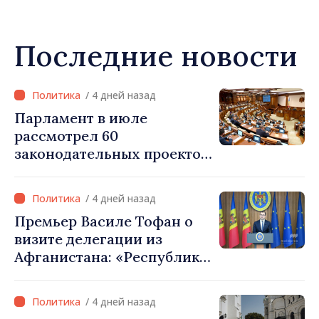
Последние новости
/ 4 дней назад
Парламент в июле
рассмотрел 60
законодательных проектов
и принял 52 акта
/ 4 дней назад
Премьер Василе Тофан о
визите делегации из
Афганистана: «Республика
Молдова не признаёт
власть талибов. Одобрение
/ 4 дней назад
этого визита было ошибкой