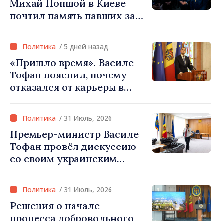
Михай Попшой в Киеве
почтил память павших за
свободу Украины: «Эта
война должна
/ 5 дней назад
прекратиться»
«Пришло время». Василе
Тофан пояснил, почему
отказался от карьеры в
бизнесе ради поста
премьер-министра. Что
/ 31 Июль, 2026
думает Игорь Гросу о
Премьер-министр Василе
новом главе правительства
Тофан провёл дискуссию
со своим украинским
коллегой Сергеем
Корецким: «Наши
/ 31 Июль, 2026
государства выстроили
Решения о начале
отношения, основанные на
процесса добровольного
доверии и солидарности,