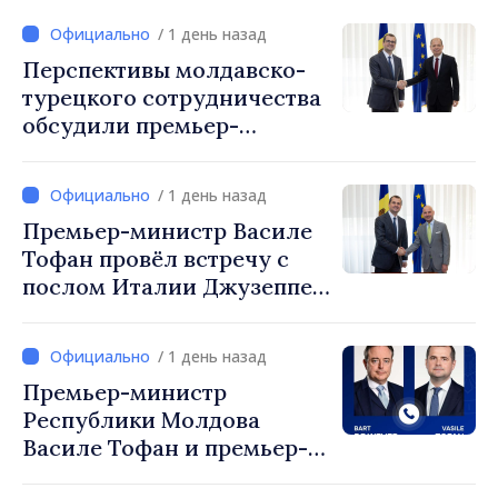
/ 1 день назад
Перспективы молдавско-
турецкого сотрудничества
обсудили премьер-
министр Василе Тофан и
посол Турции Уйгар
/ 1 день назад
Мустафа Сертел
Премьер-министр Василе
Тофан провёл встречу с
послом Италии Джузеппе
Мария Перриконе
/ 1 день назад
Премьер-министр
Республики Молдова
Василе Тофан и премьер-
министр Бельгии Барт де