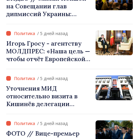
на Совещании глав
инфраструктуры и
дипмиссий Украины:
энергетики
«Республика Молдова
сделала свой выбор. Мы
/ 5 дней назад
вместе с Украиной»
Игорь Гросу - агентству
МОЛДПРЕС: «Наша цель —
чтобы отчёт Европейской
комиссии в этом году был
ещё лучше»
/ 5 дней назад
Уточнения МИД
относительно визита в
Кишинёв делегации
Министерства сельского
хозяйства Афганистана
/ 5 дней назад
ФОТО // Вице-премьер