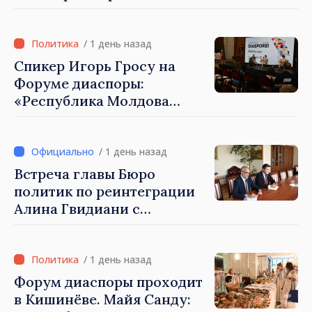
внести свой вклад в
развитие Республики
Молдова»
/ 1 день назад
Спикер Игорь Гросу на
Форуме диаспоры:
«Республика Молдова
демонстрирует, благодаря
своим гражданам в стране
и за рубежом, что
/ 1 день назад
заслуживает стать частью
Встреча главы Бюро
большой европейской
политик по реинтеграции
семьи»
Алина Гвидиани с
представителями Миссии
Международного Комитета
Красного Креста в
/ 1 день назад
Молдове
Форум диаспоры проходит
в Кишинёве. Майя Санду: