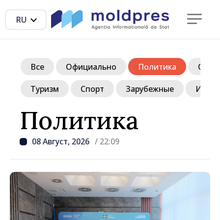
RU
Все
Официально
Политика
Обще
Туризм
Спорт
Зарубежные
Инте
Политика
08 Август, 2026
/ 22:09