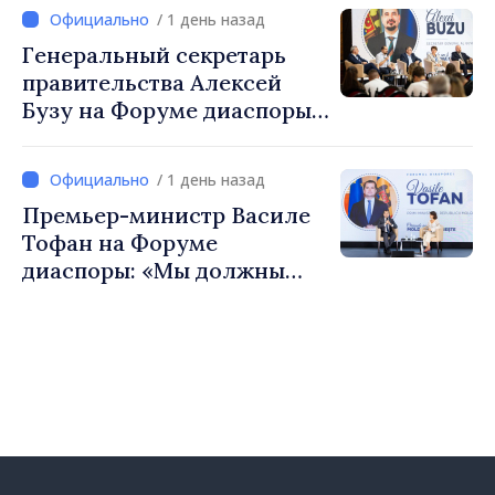
Вевер обсудили
/ 1 день назад
европейский путь
Генеральный секретарь
Республики Молдова
правительства Алексей
Бузу на Форуме диаспоры:
«Нам нужен каждый из вас,
чтобы строить более
/ 1 день назад
сильные сообщества»
Премьер-министр Василе
Тофан на Форуме
диаспоры: «Мы должны
вернуть людям оптимизм и
уверенность в том, что
Республика Молдова
движется в правильном
направлении»