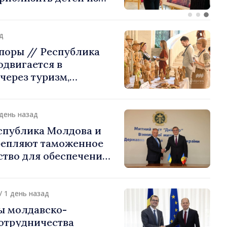
стране их
ения
д
поры // Республика
двигается в
через туризм,
и экспорт
 день назад
спублика Молдова и
репляют таможенное
ство для обеспечения
ти границы и
 интеграции. Встреча
Подольском
/ 1 день назад
ы молдавско-
сотрудничества