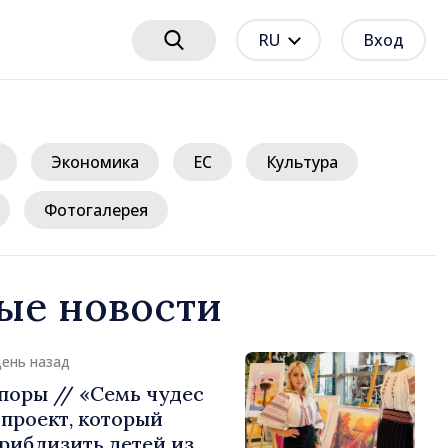
RU
Вход
Экономика
ЕС
Культура
Фотогалерея
ые новости
день назад
поры // «Семь чудес
проект, который
риблизить детей из