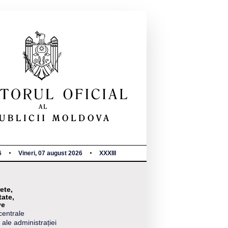
6
Vineri, 07 august 2026
XXXIII
ete,
tate,
ve
centrale
 ale administrației