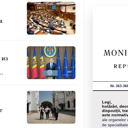
а
 из
Nr. 363-36
Legi,
hotărâri, decr
е
dispoziții, tra
acte normati
ale organelor 
de specialitate