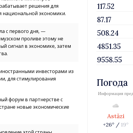
зрабатывает решения для
я национальной экономики.
ла с первого дня, —
рмузском проливе этому не
ый сигнал в экономике, затем
тва.
с иностранными инвесторами из
ии, для стимулирования
Погода
Информация пре
ый форум в партнерстве с
стране новые экономические
Astăzi
+26° /
19°
ановление этой страны,