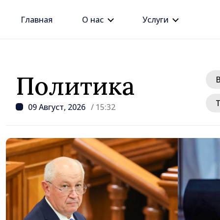
Главная
О нас
Услуги
Политика
09 Август, 2026
/ 15:32
/ 1 день назад
Джозеф Беркхалтер ут
Сенатом США в должн
будущего посла в Рес