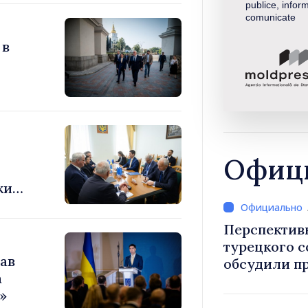
publice, inform
comunicate
 в
Офици
ки
Перспектив
турецкого 
ав
обсудили п
а
Василе Тофан и посол Т
»
Уйгар М