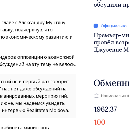
обсудили п
Василе Тофан и посол Т
Уйгар М
 главе с Александру Мунтяну
тавку, подчеркнув, что
Премьер-ми
 по экономическому развитию и
провёл встр
Джузеппе М
 лидеров оппозиции о возможной
бсуждений на эту тему не велось.
Обменн
сатый не в первый раз говорит
 нас нет даже обсуждений на
запланированных мероприятий,
Национальны
 июне, мы надеемся увидеть
 интервью Realitatea Moldova.
 кабинета министров