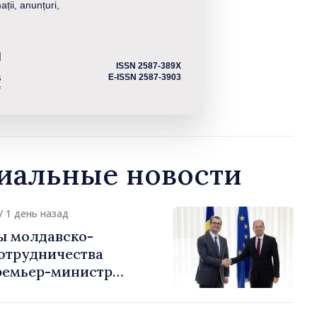
ații, anunțuri,
ISSN 2587-389X
E-ISSN 2587-3903
альные новости
/ 1 день назад
ы молдавско-
сотрудничества
ремьер-министр
урции
устафа Сертел