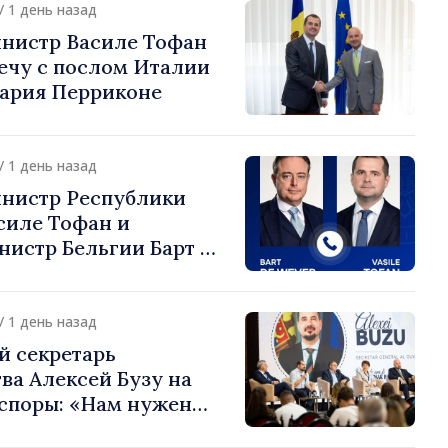
/ 1 день назад
нистр Василе Тофан
ечу с послом Италии
ария Перриконе
/ 1 день назад
нистр Республики
силе Тофан и
истр Бельгии Барт де
или европейский путь
 Молдова
/ 1 день назад
й секретарь
ва Алексей Бузу на
споры: «Нам нужен
ас, чтобы строить