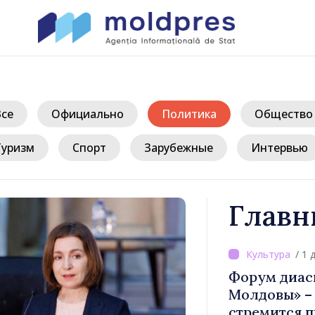
Все
Официально
Политика
Общество
Туризм
Спорт
Зарубежные
Интервью
Главн
/ 1 
верждён
Форум диас
ости
Молдовы» – 
публике
стремится п