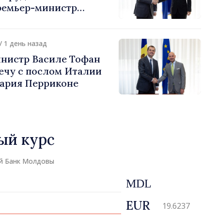
ремьер-министр
урции
устафа Сертел
/ 1 день назад
нистр Василе Тофан
ечу с послом Италии
ария Перриконе
ый курс
й Банк Молдовы
MDL
EUR
19.6237