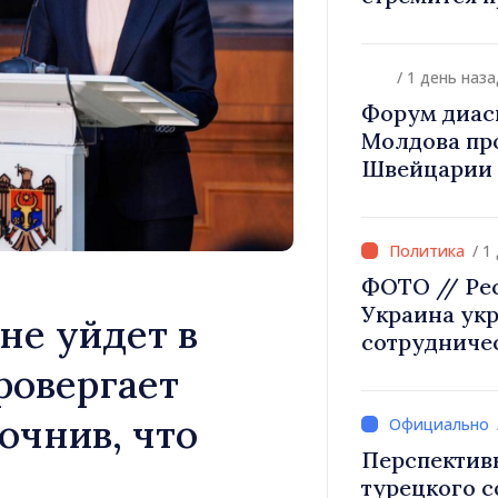
диаспоры к 
происхожд
/ 1 день наза
Форум диас
Молдова про
Швейцарии 
инвестиции 
/ 1
ФОТО // Ре
Украина ук
не уйдет в
сотрудниче
безопаснос
ровергает
европейской
очнив, что
в Могилёв-
Перспектив
турецкого 