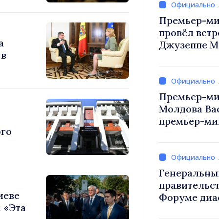
Премьер-ми
провёл встр
а
Джузеппе М
 в
Премьер-ми
Молдова Ва
премьер-мин
ого
Вевер обсуд
Республики
Генеральны
правительст
иеве
Форуме диа
 «Эта
каждый из в