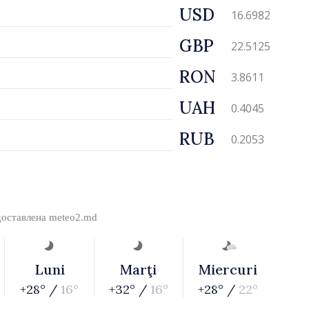
USD
16.6982
GBP
22.5125
RON
3.8611
UAH
0.4045
RUB
0.2053
доставлена
meteo2.md
Luni
Marţi
Miercuri
+28° /
16°
+32° /
16°
+28° /
22°