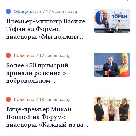
посол Турции Уйгар
/ 17 часов назад
Мустафа Сертел
Премьер-министр Василе
Тофан на Форуме
диаспоры: «Мы должны
вернуть людям оптимизм и
уверенность в том, что
/ 17 часов назад
Республика Молдова
Более 450 примэрий
движется в правильном
приняли решение о
направлении»
добровольном
объединении и получат
фонды для инвестиций.
/ 18 часов назад
Игорь Гросу: «Важно
Вице-премьер Михай
преодолеть препятствия и
Попшой на Форуме
дать населённым пунктам
диаспоры: «Каждый из вас
шанс развиваться»
— посол нашей страны и