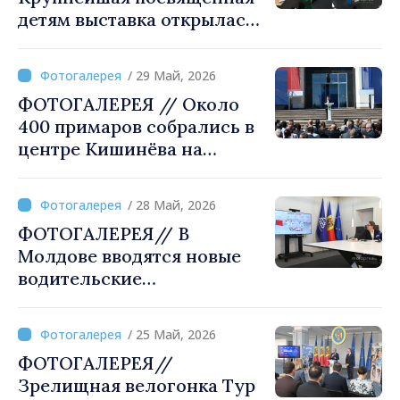
детям выставка открылась
на «Молдэкспо»
/ 29 Май, 2026
ФОТОГАЛЕРЕЯ // Около
400 примаров собрались в
центре Кишинёва на
мероприятии «Сильные
примэрии. Развитые
/ 28 Май, 2026
населенные пункты».
ФОТОГАЛЕРЕЯ// В
Специальный гость –
Молдове вводятся новые
исполняющий обязанности
водительские
премьер-министра
удостоверения
Румынии
/ 25 Май, 2026
ФОТОГАЛЕРЕЯ//
Зрелищная велогонка Тур