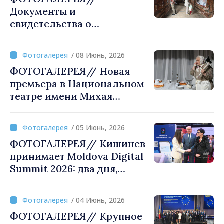
Документы и
свидетельства о
депортациях и голоде
представлены на выставке
/ 08 Июнь, 2026
"Государственный террор в
ФОТОГАЛЕРЕЯ// Новая
советской Молдове.
премьера в Национальном
Масштабы, жертвы и
театре имени Михая
исполнители"
Эминеску "Sfaturile
Melaniei"
/ 05 Июнь, 2026
ФОТОГАЛЕРЕЯ// Кишинев
принимает Moldova Digital
Summit 2026: два дня,
посвященные инновациям
и цифровому
/ 04 Июнь, 2026
преобразованию
ФОТОГАЛЕРЕЯ// Крупное