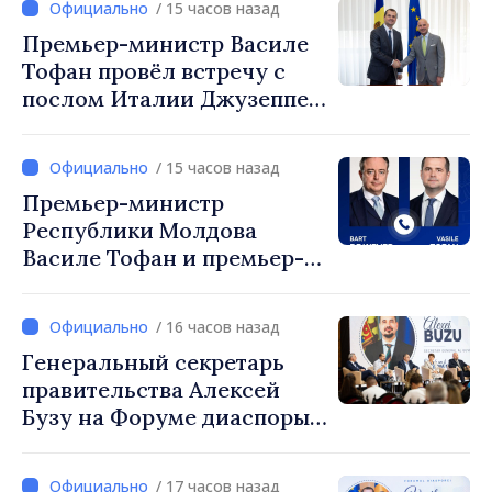
/ 15 часов назад
Мустафа Сертел
Премьер-министр Василе
Тофан провёл встречу с
послом Италии Джузеппе
Мария Перриконе
/ 15 часов назад
Премьер-министр
Республики Молдова
Василе Тофан и премьер-
министр Бельгии Барт де
Вевер обсудили
/ 16 часов назад
европейский путь
Генеральный секретарь
Республики Молдова
правительства Алексей
Бузу на Форуме диаспоры:
«Нам нужен каждый из вас,
чтобы строить более
/ 17 часов назад