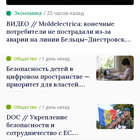
/ 23 часов назад
ВИДЕО // Moldelectrica: конечные
потребители не пострадали из‑за
аварии на линии Бельцы–Днестровск.
Ремонтные работы будут выполнены в
приоритетном режиме
/ 1 день назад
Безопасность детей в
цифровом пространстве —
приоритет для властей.
Майя Санду: «Нужно
создать механизмы,
которые будут их
/ 1 день назад
защищать»
DOC // Укрепление
безопасности и
сотрудничество с ЕС.