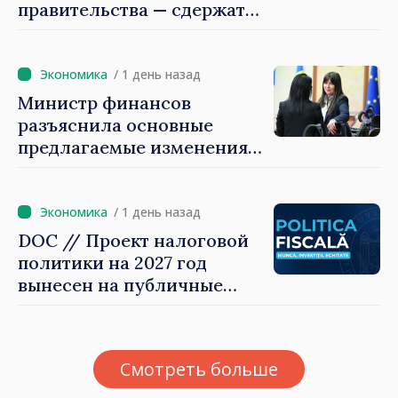
правительства — сдержать
рост цен на
недвижимость»
/ 1 день назад
Министр финансов
разъяснила основные
предлагаемые изменения
налоговой политики 2027
года по подоходному
налогу
/ 1 день назад
DOC // Проект налоговой
политики на 2027 год
вынесен на публичные
консультации
Смотреть больше