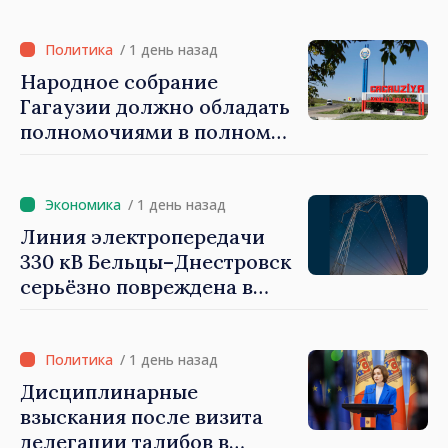
Программа внедрения
Национальной стратегии
обороны на 2024–2034 годы
/ 1 день назад
опубликована в Monitorul
Народное собрание
Oficial
Гагаузии должно обладать
полномочиями в полном
объеме. Президент Майя
Санду: «Выборы должны
быть свободными и
/ 1 день назад
честными»
Линия электропередачи
330 кВ Бельцы–Днестровск
серьёзно повреждена в
результате разгула стихии
/ 1 день назад
Дисциплинарные
взыскания после визита
делегации талибов в