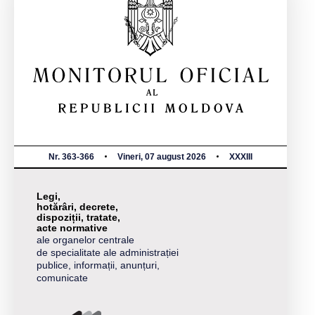
Nr. 363-366
Vineri, 07 august 2026
XXXIII
Legi,
hotărâri, decrete,
dispoziții, tratate,
acte normative
ale organelor centrale
de specialitate ale administrației
publice, informații, anunțuri,
comunicate