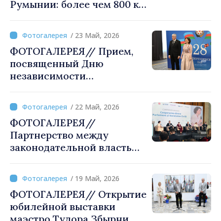
Румынии: более чем 800 км
соединяет Кишинев и
Бухарест
/ 23 Май, 2026
ФОТОГАЛЕРЕЯ// Прием,
посвященный Дню
независимости
Азербайджана, в объективе
МОЛДПРЕС
/ 22 Май, 2026
ФОТОГАЛЕРЕЯ//
Партнерство между
законодательной властью
и гражданским обществом
подтверждено на
/ 19 Май, 2026
ежегодной конференции в
ФОТОГАЛЕРЕЯ// Открытие
Кишиневе
юбилейной выставки
маэстро Тудора Збырни