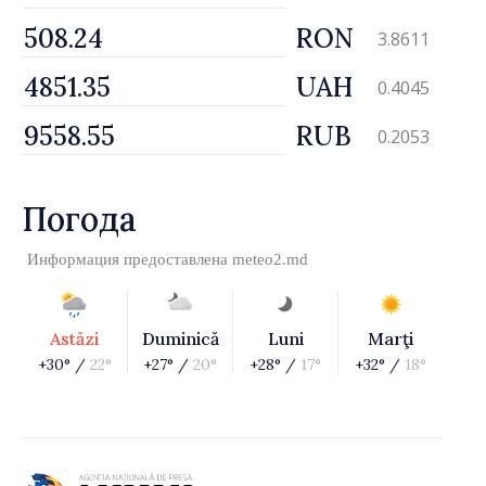
RON
3.8611
UAH
0.4045
RUB
0.2053
Погода
Информация предоставлена
meteo2.md
Astăzi
Duminică
Luni
Marţi
+30° /
22°
+27° /
20°
+28° /
17°
+32° /
18°