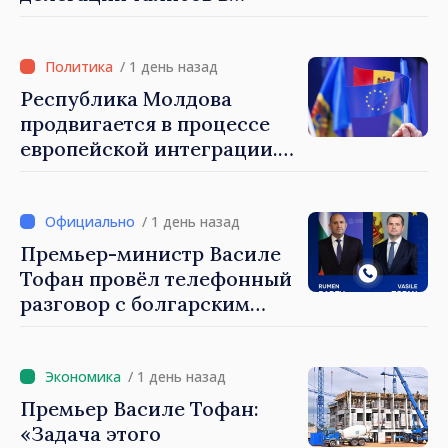
Республику Молдова. Майя
Санду: «Позорно, что люди,
занимающие высокие
/ 1 день назад
должности, не знают
Республика Молдова
политики государства»
продвигается в процессе
европейской интеграции.
Майя Санду: «Ни одно
государство нас не
блокирует»
/ 1 день назад
Премьер-министр Василе
Тофан провёл телефонный
разговор с болгарским
коллегой Руменом
Радевым
/ 1 день назад
Премьер Василе Тофан:
«Задача этого