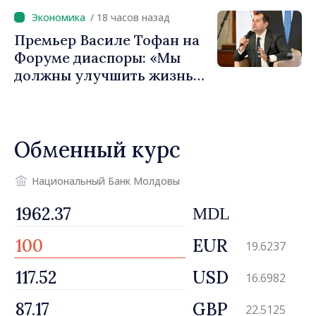
вносит вклад в
/ 18 часов назад
продвижение имиджа
Премьер Василе Тофан на
Республики Молдова»
Форуме диаспоры: «Мы
должны улучшить жизнь
людей и перезапустить
двигатели экономики»
Обменный курс
Национальный Банк Молдовы
MDL
EUR
19.6237
USD
16.6982
GBP
22.5125