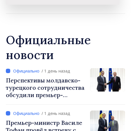
Официальные
новости
/ 1 день назад
Перспективы молдавско-
турецкого сотрудничества
обсудили премьер-
министр Василе Тофан и
посол Турции Уйгар
/ 1 день назад
Мустафа Сертел
Премьер-министр Василе
Тофан провёл встречу с