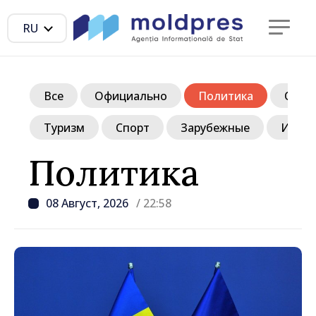
RU
Все
Официально
Политика
Обще
Туризм
Спорт
Зарубежные
Инте
Политика
08 Август, 2026
/ 22:58