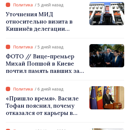
ещё лучше»
/ 5 дней назад
Уточнения МИД
относительно визита в
Кишинёв делегации
Министерства сельского
хозяйства Афганистана
/ 5 дней назад
ФОТО // Вице-премьер
Михай Попшой в Киеве
почтил память павших за
свободу Украины: «Эта
война должна
/ 6 дней назад
прекратиться»
«Пришло время». Василе
Тофан пояснил, почему
отказался от карьеры в
бизнесе ради поста
премьер-министра. Что