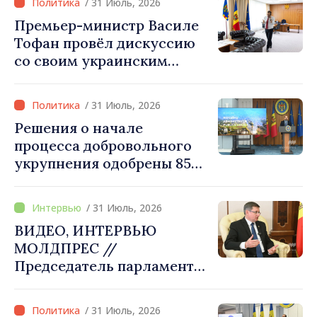
/ 31 Июль, 2026
думает Игорь Гросу о
Премьер-министр Василе
новом главе правительства
Тофан провёл дискуссию
со своим украинским
коллегой Сергеем
Корецким: «Наши
/ 31 Июль, 2026
государства выстроили
Решения о начале
отношения, основанные на
процесса добровольного
доверии и солидарности,
укрупнения одобрены 85
которые мы хотим
процентами примэрий
преобразовать в
страны. Алексей Бузу:
конкретные проекты»
/ 31 Июль, 2026
«Только через сильные
ВИДЕО, ИНТЕРВЬЮ
примэрии мы можем
МОЛДПРЕС //
обеспечить качественные
Председатель парламента
услуги и
Игорь Гросу: «Мы должны
модернизированную
убедить каждое
инфраструктуру»
/ 31 Июль, 2026