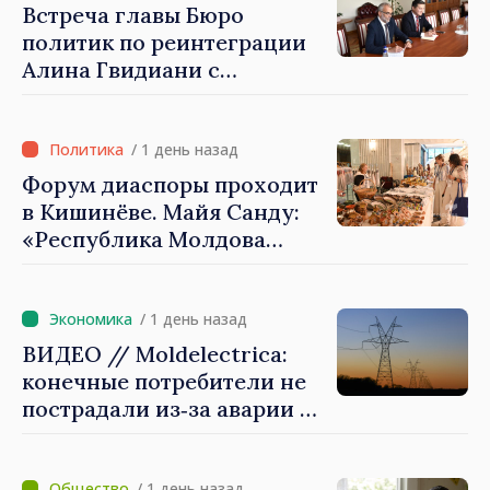
заслуживает стать частью
Встреча главы Бюро
большой европейской
политик по реинтеграции
семьи»
Алина Гвидиани с
представителями Миссии
Международного Комитета
Красного Креста в
/ 1 день назад
Молдове
Форум диаспоры проходит
в Кишинёве. Майя Санду:
«Республика Молдова
стремительно
продвигается к ЕС, а
диаспора может сыграть
/ 1 день назад
важную роль в
ВИДЕО // Moldelectrica:
продвижении и поддержке
конечные потребители не
этого пути»
пострадали из‑за аварии на
линии Бельцы–Днестровск.
Ремонтные работы будут
/ 1 день назад