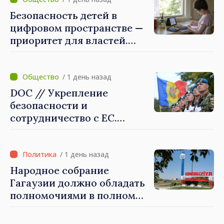
выполнены в
приоритетном режиме
Безопасность детей в
цифровом пространстве —
приоритет для властей.
Майя Санду: «Нужно
создать механизмы,
которые будут их
/ 1 день назад
защищать»
DOC // Укрепление
безопасности и
сотрудничество с ЕС.
Программа внедрения
Национальной стратегии
обороны на 2024–2034 годы
/ 1 день назад
опубликована в Monitorul
Народное собрание
Oficial
Гагаузии должно обладать
полномочиями в полном
объеме. Президент Майя
Санду: «Выборы должны