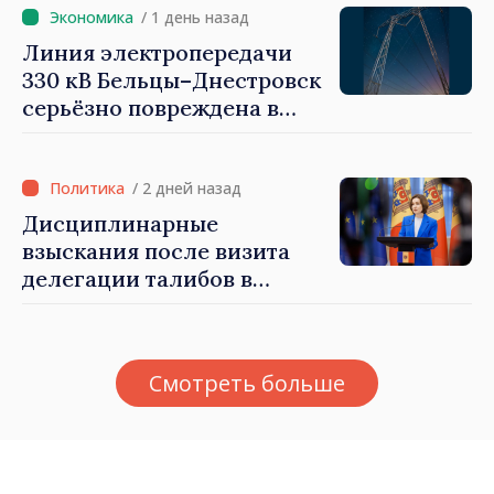
быть свободными и
/ 1 день назад
честными»
Линия электропередачи
330 кВ Бельцы–Днестровск
серьёзно повреждена в
результате разгула стихии
/ 2 дней назад
Дисциплинарные
взыскания после визита
делегации талибов в
Республику Молдова. Майя
Санду: «Позорно, что люди,
занимающие высокие
Смотреть больше
должности, не знают
политики государства»