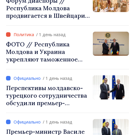
Форум диаспоры //
решение
Республика Молдова
продвигается в Швейцарии
через туризм, инвестиции
и экспорт
/ 1 день назад
ФОТО // Республика
Молдова и Украина
укрепляют таможенное
сотрудничество для
обеспечения безопасности
/ 1 день назад
границы и европейской
Перспективы молдавско-
интеграции. Встреча в
турецкого сотрудничества
Могилёв-Подольском
обсудили премьер-
министр Василе Тофан и
посол Турции Уйгар
/ 1 день назад
Мустафа Сертел
Премьер-министр Василе