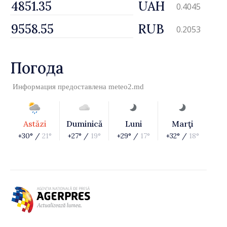
UAH
0.4045
RUB
0.2053
Погода
Информация предоставлена
meteo2.md
Astăzi
Duminică
Luni
Marţi
+30° /
21°
+27° /
19°
+29° /
17°
+32° /
18°