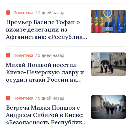
и принял 52 акта
/ 4 дней назад
Премьер Василе Тофан о
визите делегации из
Афганистана: «Республика
Молдова не признаёт
власть талибов. Одобрение
/ 5 дней назад
этого визита было ошибкой
Михай Попшой посетил
в оценке и
Киево-Печерскую лавру и
межведомственной
осудил атаки России на
координации»
культурное наследие
Украины
/ 5 дней назад
Встреча Михая Попшоя с
Андреем Сибигой в Киеве:
«Безопасность Республики
Молдова тесно связана с