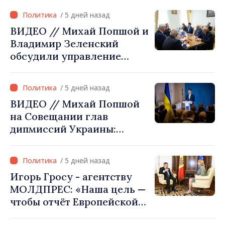
безопасностью Украины»
/ 5 дней назад
ВИДЕО // Михай Попшой и
Владимир Зеленский
обсудили управление
гидрологической
ситуацией в бассейне реки
/ 5 дней назад
Днестр и совместные
ВИДЕО // Михай Попшой
проекты в сфере
на Совещании глав
инфраструктуры и
дипмиссий Украины:
энергетики
«Республика Молдова
сделала свой выбор. Мы
/ 5 дней назад
вместе с Украиной»
Игорь Гросу - агентству
МОЛДПРЕС: «Наша цель —
чтобы отчёт Европейской
комиссии в этом году был