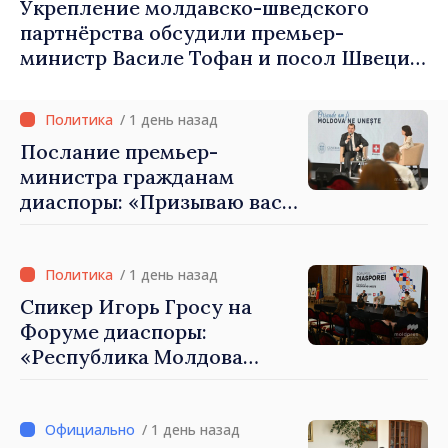
Укрепление молдавско-шведского
партнёрства обсудили премьер-
министр Василе Тофан и посол Швеции
Петра Лярке
/ 1 день назад
Послание премьер-
министра гражданам
диаспоры: «Призываю вас
внести свой вклад в
развитие Республики
Молдова»
/ 1 день назад
Спикер Игорь Гросу на
Форуме диаспоры:
«Республика Молдова
демонстрирует, благодаря
своим гражданам в стране
и за рубежом, что
/ 1 день назад