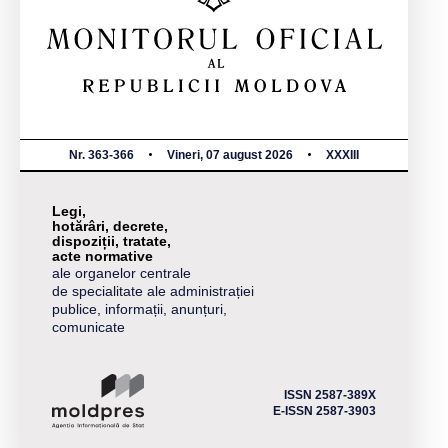
Nr. 363-366
Vineri, 07 august 2026
XXXIII
Legi,
hotărâri, decrete,
dispoziții, tratate,
acte normative
ale organelor centrale
de specialitate ale administrației
publice, informații, anunțuri,
comunicate
ISSN 2587-389X
E-ISSN 2587-3903