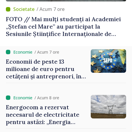
/ Acum 7 ore
FOTO // Mai mulți studenți ai Academiei
„Ștefan cel Mare” au participat la
Sesiunile Științifice Internaționale de
Drept și Tehnologie din România
/ Acum 7 ore
Economii de peste 13
milioane de euro pentru
cetățeni și antreprenori, în
zece luni de la conectarea la
SEPA
/ Acum 8 ore
Energocom a rezervat
necesarul de electricitate
pentru astăzi: „Energia
disponibilă pe piețele