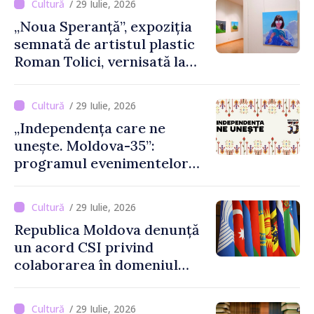
/ 29 Iulie, 2026
„Noua Speranță”, expoziția
semnată de artistul plastic
Roman Tolici, vernisată la
Muzeul Național de Artă al
Moldovei
/ 29 Iulie, 2026
„Independența care ne
unește. Moldova-35”:
programul evenimentelor
dedicate celor 35 de ani de
independență
/ 29 Iulie, 2026
Republica Moldova denunță
un acord CSI privind
colaborarea în domeniul
informației
/ 29 Iulie, 2026