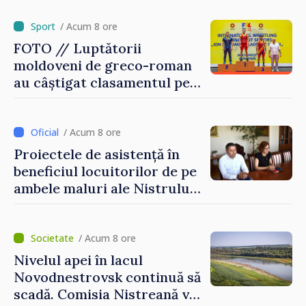
externe continuă să fie mai
scumpă, în special în orele
/ Acum 8 ore
de vârf”
FOTO // Luptătorii
moldoveni de greco-roman
au câștigat clasamentul pe
echipe la turneul de la
București
/ Acum 8 ore
Proiectele de asistență în
beneficiul locuitorilor de pe
ambele maluri ale Nistrului
discutate la întrevederea
viceprim-ministrului cu
reprezentanta rezidentă a
/ Acum 8 ore
PNUD în Republica Moldova,
Nivelul apei în lacul
Daniela Gasparikova
Novodnestrovsk continuă să
scadă. Comisia Nistreană va