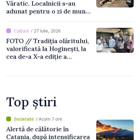
Văratic. Localnicii s-au
adunat pentru o zi de muncă
și voie bună
/ 27 Iulie, 2026
FOTO // Tradiția olăritului,
valorificată la Hoginești, la
cea de-a X-a ediție a
Târgului „La Vatra Olarului
Vasile Gonciari”
Top știri
/ Acum 1 oră
Prim-ministrul Vasile Tofan
a discutat cu omologul său