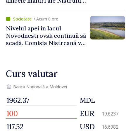
ambele maluri ale Nistrului
discutate la întrevederea
viceprim-ministrului cu
/ Acum 8 ore
reprezentanta rezidentă a
Nivelul apei în lacul
PNUD în Republica Moldova,
Novodnestrovsk continuă să
Daniela Gasparikova
scadă. Comisia Nistreană va
analiza situația hidrologică
Curs valutar
Banca Națională a Moldovei
MDL
EUR
19.6237
USD
16.6982