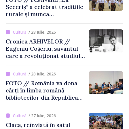
Seceriș” a celebrat tradițiile
rurale și munca
agricultorilor la Cîrnățeni
/ 28 Iulie, 2026
Cronica ARHIVELOR //
Eugeniu Coșeriu, savantul
care a revoluționat studiul
limbajului
/ 28 Iulie, 2026
FOTO // România va dona
cărți în limba română
bibliotecilor din Republica
Moldova
/ 27 Iulie, 2026
Claca, reînviată în satul