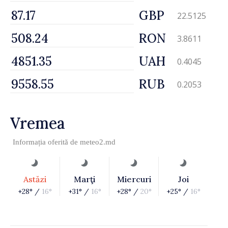
GBP
22.5125
RON
3.8611
UAH
0.4045
RUB
0.2053
Vremea
Informația oferită de
meteo2.md
Astăzi
Marţi
Miercuri
Joi
+28° /
16°
+31° /
16°
+28° /
20°
+25° /
16°