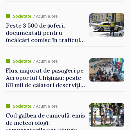
analiza situația hidrologică
/ Acum 8 ore
Peste 3 500 de șoferi,
documentați pentru
încălcări comise în traficul
rutier. Cei mai mulți au
depășit limita de viteză
/ Acum 8 ore
Flux majorat de pasageri pe
Aeroportul Chișinău: peste
811 mii de călători deserviți
în luna iulie
/ Acum 8 ore
Cod galben de caniculă, emis
de meteorologi:
temperaturile vor ajunge