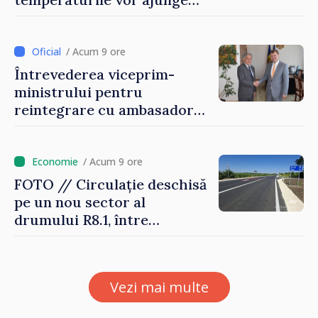
până la +35 de grade Celsius
/ Acum 9 ore
Întrevederea viceprim-
ministrului pentru
reintegrare cu ambasadorul
Japoniei în Republica
Moldova
/ Acum 9 ore
FOTO // Circulație deschisă
pe un nou sector al
drumului R8.1, între
Arionești și Otaci. Vladimir
Bolea: „Drumuri bune
înseamnă deplasări sigure
Vezi mai multe
ale agenților economici și
cetățenilor”