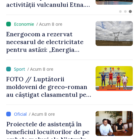
lituanian despre avansarea
parcursului european al
Republicii Moldova
/ Acum 8 ore
Energocom a rezervat
necesarul de electricitate
pentru astăzi: „Energia
disponibilă pe piețele
externe continuă să fie mai
/ Acum 8 ore
scumpă, în special în orele
FOTO // Luptătorii
de vârf”
moldoveni de greco-roman
au câștigat clasamentul pe
echipe la turneul de la
București
/ Acum 8 ore
Proiectele de asistență în
beneficiul locuitorilor de pe