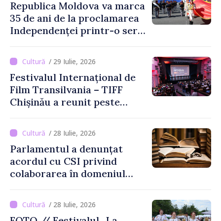
Republica Moldova va marca
35 de ani de la proclamarea
Independenței printr-o serie
de evenimente
/ 29 Iulie, 2026
Festivalul Internațional de
Film Transilvania – TIFF
Chișinău a reunit peste
3.200 de spectatori la cea
de-a șasea ediție
/ 28 Iulie, 2026
Parlamentul a denunțat
acordul cu CSI privind
colaborarea în domeniul
cărții și poligrafiei
/ 28 Iulie, 2026
FOTO // Festivalul „La