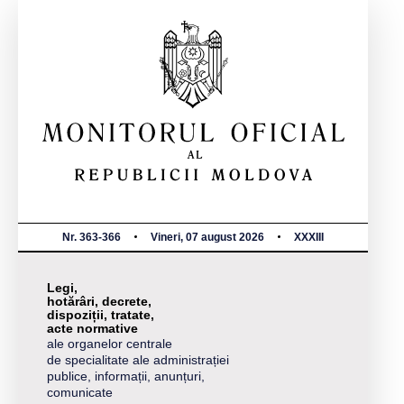
Nr. 363-366
Vineri, 07 august 2026
XXXIII
Legi,
hotărâri, decrete,
dispoziții, tratate,
acte normative
ale organelor centrale
de specialitate ale administrației
publice, informații, anunțuri,
comunicate