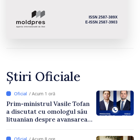
ISSN 2587-389X
E-ISSN 2587-3903
Știri Oficiale
/ Acum 1 oră
Prim-ministrul Vasile Tofan
a discutat cu omologul său
lituanian despre avansarea
parcursului european al
Republicii Moldova
/ Acum 8 ore