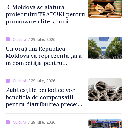
R. Moldova se alătură
proiectului TRADUKI pentru
promovarea literaturii
naționale în spațiul
european
/ 29 Iulie, 2026
Un oraș din Republica
Moldova va reprezenta țara
în competiția pentru
Capitala Europeană a
Culturii 2033
/ 29 Iulie, 2026
Publicațiile periodice vor
beneficia de compensații
pentru distribuirea presei
tipărite
/ 29 Iulie, 2026