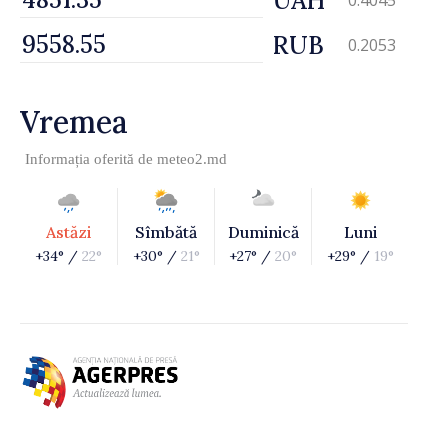
UAH
0.4045
RUB
0.2053
Vremea
Informația oferită de
meteo2.md
Astăzi
Sîmbătă
Duminică
Luni
+34° /
22°
+30° /
21°
+27° /
20°
+29° /
19°