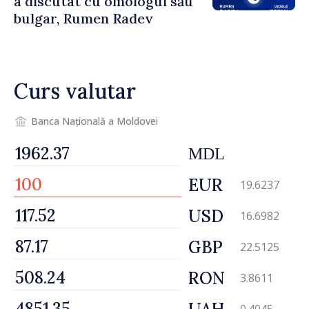
a discutat cu omologul său
bulgar, Rumen Radev
Curs valutar
Banca Națională a Moldovei
MDL
EUR
19.6237
USD
16.6982
GBP
22.5125
RON
3.8611