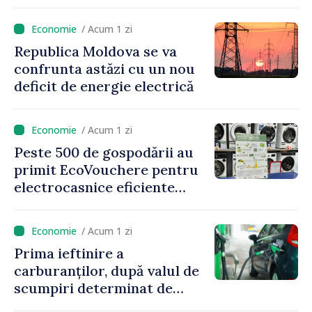
proiecte de dezvoltare
rurală în luna iulie
/ Acum 1 zi
Republica Moldova se va
confrunta astăzi cu un nou
deficit de energie electrică
/ Acum 1 zi
Peste 500 de gospodării au
primit EcoVouchere pentru
electrocasnice eficiente
energetic
/ Acum 1 zi
Prima ieftinire a
carburanților, după valul de
scumpiri determinat de
situația externă: ANRE