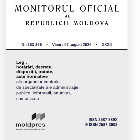
Nr. 363-366
Vineri, 07 august 2026
XXXIII
Legi,
hotărâri, decrete,
dispoziții, tratate,
acte normative
ale organelor centrale
de specialitate ale administrației
publice, informații, anunțuri,
comunicate
ISSN 2587-389X
E-ISSN 2587-3903