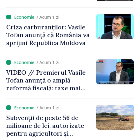
/ Acum 1 zi
Criza carburanților: Vasile
Tofan anunță că România va
sprijini Republica Moldova
/ Acum 1 zi
VIDEO // Premierul Vasile
Tofan anunță o amplă
reformă fiscală: taxe mai
mici pe muncă, impozite mai
mari pentru bănci, tutun și
/ Acum 1 zi
jocurile de noroc
Subvenții de peste 56 de
milioane de lei, autorizate
pentru agricultori și