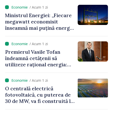
anunță prețuri mai mici la
/ Acum 1 zi
benzină și motorină
Ministrul Energiei: „Fiecare
megawatt economisit
înseamnă mai puțină energie
cumpărată la prețuri foarte
ridicate”
/ Acum 1 zi
Premierul Vasile Tofan
îndeamnă cetățenii să
utilizeze rațional energia:
„Ca să nu plătim costuri mai
mari, trebuie să
/ Acum 1 zi
economisim”
O centrală electrică
fotovoltaică, cu puterea de
30 de MW, va fi construită la
Vadul lui Vodă