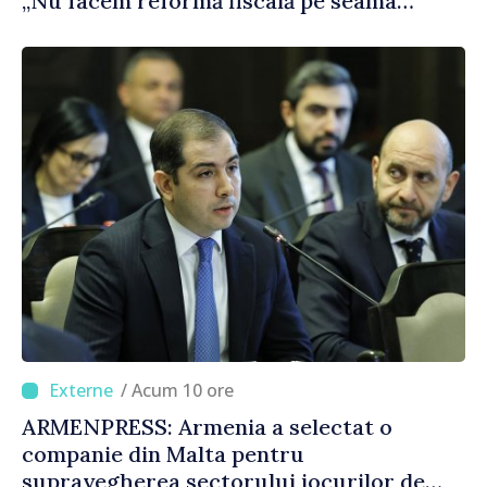
„Nu facem reformă fiscală pe seama
consumului de bază al oamenilor”
/ Acum 10 ore
ARMENPRESS: Armenia a selectat o
companie din Malta pentru
supravegherea sectorului jocurilor de