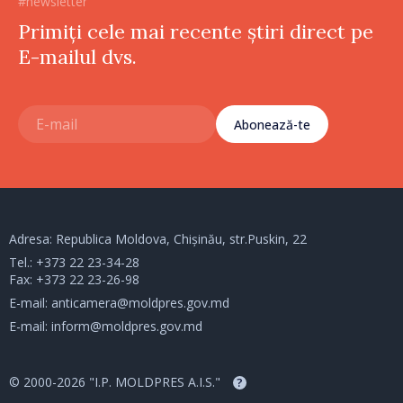
#newsletter
Primiți cele mai recente știri direct pe
E-mailul dvs.
Abonează-te
Adresa: Republica Moldova, Chișinău, str.Puskin, 22
Tel.:
+373 22 23-34-28
Fax: +373 22 23-26-98
E-mail:
anticamera@moldpres.gov.md
E-mail:
inform@moldpres.gov.md
© 2000-2026 "I.P. MOLDPRES A.I.S."
?