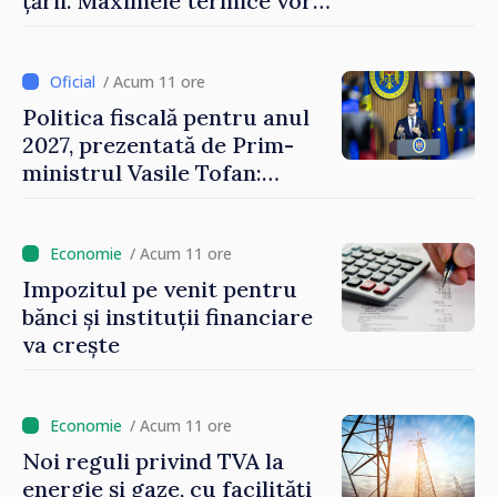
țării. Maximele termice vor
ajunge până la 37°C
/ Acum 11 ore
Politica fiscală pentru anul
2027, prezentată de Prim-
ministrul Vasile Tofan:
Reducerea poverii pe muncă,
stimularea investițiilor și o
taxare mai echitabilă
/ Acum 11 ore
Impozitul pe venit pentru
bănci și instituții financiare
va crește
/ Acum 11 ore
Noi reguli privind TVA la
energie și gaze, cu facilități