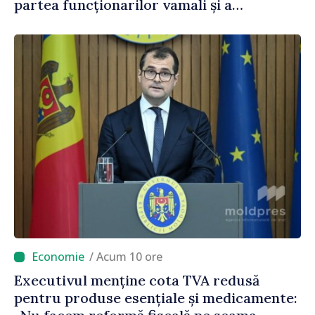
partea funcționarilor vamali și a
polițiștilor de frontieră
/ Acum 10 ore
Executivul menține cota TVA redusă
pentru produse esențiale și medicamente: