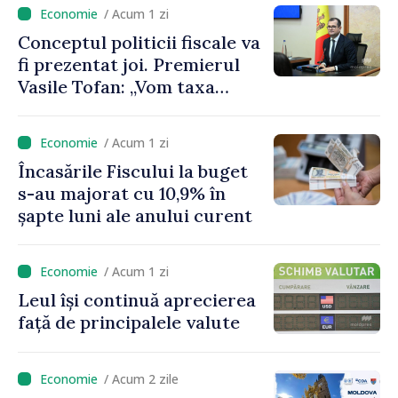
/ Acum 1 zi
Conceptul politicii fiscale va
fi prezentat joi. Premierul
Vasile Tofan: „Vom taxa
munca mai puțin, vom
încuraja investițiile, vom
/ Acum 1 zi
taxa mai mult viciile și
Încasările Fiscului la buget
foarte atent vom uniformiza
s-au majorat cu 10,9% în
anumite taxe”
șapte luni ale anului curent
/ Acum 1 zi
Leul își continuă aprecierea
față de principalele valute
/ Acum 2 zile