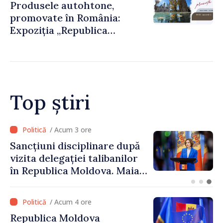
Produsele autohtone,
promovate în România:
Expoziția „Republica
Moldova prezintă” va fi
organizată la Baia Mare
Top știri
/ Acum 2 ore
Adunarea Populară a
Găgăuziei trebuie să aibă un
mandat deplin. Președinta
Maia Sandu: „Alegerile să fie
libere și corecte””
/ Acum 4 ore
Republica Moldova