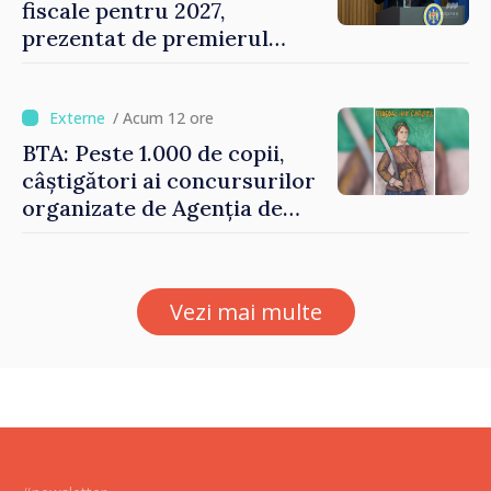
fiscale pentru 2027,
prezentat de premierul
Vasile Tofan: „Taxăm mai
puțin munca, stimulăm
investițiile, taxăm viciile și
/ Acum 12 ore
echilibrăm taxarea
BTA: Peste 1.000 de copii,
consumului”
câștigători ai concursurilor
organizate de Agenția de
Stat pentru Bulgarii din
Străinătate, vor fi premiați
Vezi mai multe