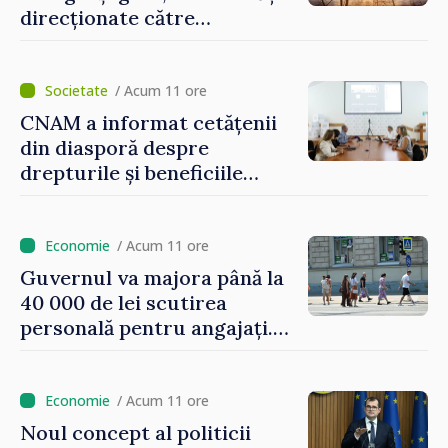
direcționate către
consumatorii vulnerabili
/ Acum 11 ore
CNAM a informat cetățenii
din diasporă despre
drepturile și beneficiile
asigurării medicale
/ Acum 11 ore
Guvernul va majora până la
40 000 de lei scutirea
personală pentru angajați.
Vasile Tofan: „Aproape 800
de milioane de lei îi lăsăm
oamenilor”
/ Acum 11 ore
Noul concept al politicii