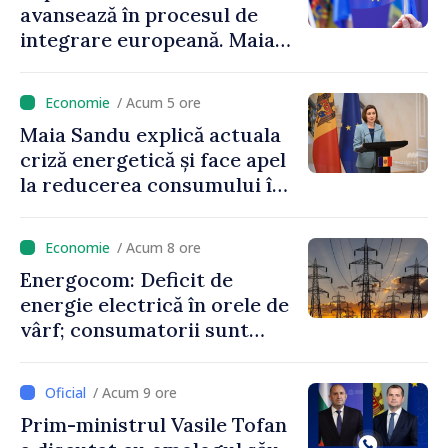
avansează în procesul de
integrare europeană. Maia
Sandu: „Nu ne blochează
niciun stat”
/ Acum 5 ore
Maia Sandu explică actuala
criză energetică și face apel
la reducerea consumului în
orele de vârf: „Doar astfel
putem menține prețurile la
/ Acum 8 ore
un nivel mai mic”
Energocom: Deficit de
energie electrică în orele de
vârf; consumatorii sunt
îndemnați să economisească
/ Acum 9 ore
Prim-ministrul Vasile Tofan