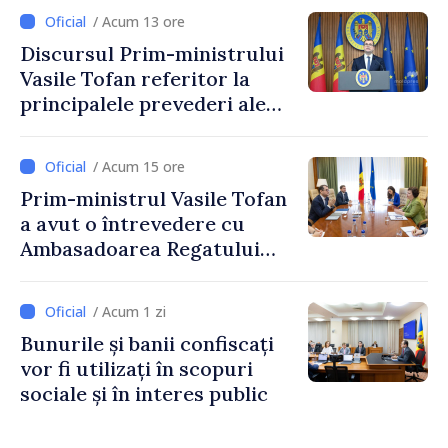
stimularea investițiilor și o
/ Acum 13 ore
taxare mai echitabilă
Discursul Prim-ministrului
Vasile Tofan referitor la
principalele prevederi ale
politicii fiscale pentru anul
2027
/ Acum 15 ore
Prim-ministrul Vasile Tofan
a avut o întrevedere cu
Ambasadoarea Regatului
Unit al Marii Britanii și
Irlandei de Nord, Fern
/ Acum 1 zi
Horine
Bunurile și banii confiscați
vor fi utilizați în scopuri
sociale și în interes public