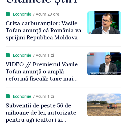
/ Acum 23 ore
Criza carburanților: Vasile
Tofan anunță că România va
sprijini Republica Moldova
/ Acum 1 zi
VIDEO // Premierul Vasile
Tofan anunță o amplă
reformă fiscală: taxe mai
mici pe muncă, impozite mai
mari pentru bănci, tutun și
/ Acum 1 zi
jocurile de noroc
Subvenții de peste 56 de
milioane de lei, autorizate
pentru agricultori și
proiecte de dezvoltare