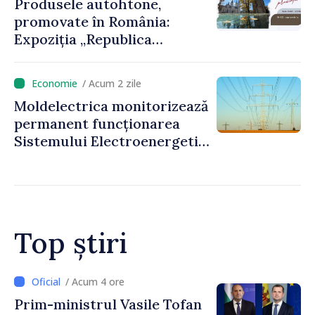
Produsele autohtone,
promovate în România:
Expoziția „Republica
Moldova prezintă” va fi
organizată la Baia Mare
/ Acum 2 zile
Moldelectrica monitorizează
permanent funcționarea
Sistemului Electroenergetic
Național, în contextul
deficitului estimat de
energie
Top știri
/ Acum 9 minute
Maia Sandu explică actuala