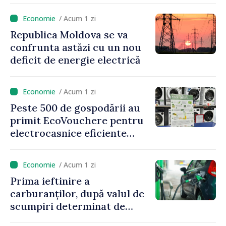
rurală în luna iulie
/ Acum 1 zi
Republica Moldova se va
confrunta astăzi cu un nou
deficit de energie electrică
/ Acum 1 zi
Peste 500 de gospodării au
primit EcoVouchere pentru
electrocasnice eficiente
energetic
/ Acum 1 zi
Prima ieftinire a
carburanților, după valul de
scumpiri determinat de
situația externă: ANRE