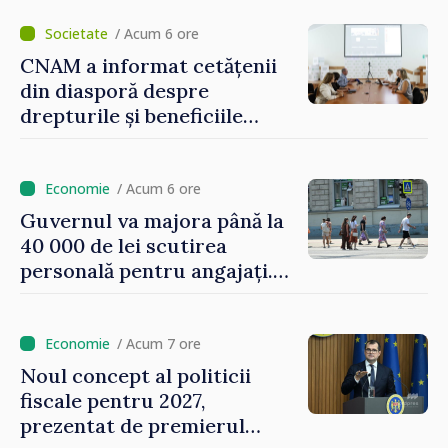
/ Acum 6 ore
CNAM a informat cetățenii
din diasporă despre
drepturile și beneficiile
asigurării medicale
/ Acum 6 ore
Guvernul va majora până la
40 000 de lei scutirea
personală pentru angajați.
Vasile Tofan: „Aproape 800
de milioane de lei îi lăsăm
oamenilor”
/ Acum 7 ore
Noul concept al politicii
fiscale pentru 2027,
prezentat de premierul