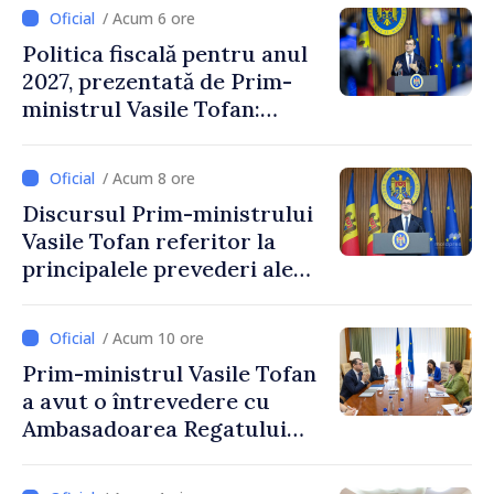
/ Acum 6 ore
Politica fiscală pentru anul
2027, prezentată de Prim-
ministrul Vasile Tofan:
Reducerea poverii pe muncă,
stimularea investițiilor și o
/ Acum 8 ore
taxare mai echitabilă
Discursul Prim-ministrului
Vasile Tofan referitor la
principalele prevederi ale
politicii fiscale pentru anul
2027
/ Acum 10 ore
Prim-ministrul Vasile Tofan
a avut o întrevedere cu
Ambasadoarea Regatului
Unit al Marii Britanii și
Irlandei de Nord, Fern