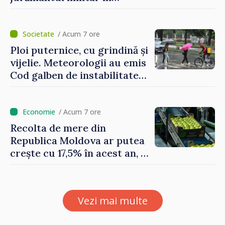
garnizoana Chișinău
/ Acum 7 ore
Ploi puternice, cu grindină și
vijelie. Meteorologii au emis
Cod galben de instabilitate
atmosferică
/ Acum 7 ore
Recolta de mere din
Republica Moldova ar putea
crește cu 17,5% în acest an, în
timp ce producția din UE
este estimată în scădere
Vezi mai multe