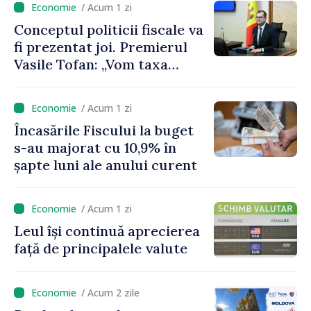
/ Acum 1 zi
Conceptul politicii fiscale va
fi prezentat joi. Premierul
Vasile Tofan: „Vom taxa
munca mai puțin, vom
încuraja investițiile, vom
/ Acum 1 zi
taxa mai mult viciile și
Încasările Fiscului la buget
foarte atent vom uniformiza
s-au majorat cu 10,9% în
anumite taxe”
șapte luni ale anului curent
/ Acum 1 zi
Leul își continuă aprecierea
față de principalele valute
/ Acum 2 zile