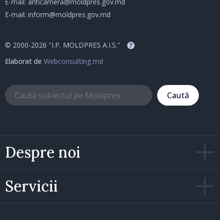
E-mail:
anticamera@moldpres.gov.md
E-mail:
inform@moldpres.gov.md
© 2000-2026 "I.P. MOLDPRES A.I.S."
?
Elaborat de
Webconsulting.md
Caută
Despre noi
Servicii