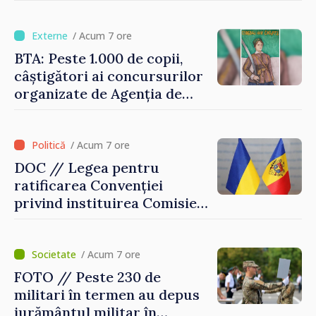
Vasile Tofan: „Taxăm mai
puțin munca, stimulăm
investițiile, taxăm viciile și
/ Acum 7 ore
echilibrăm taxarea
BTA: Peste 1.000 de copii,
consumului”
câștigători ai concursurilor
organizate de Agenția de
Stat pentru Bulgarii din
Străinătate, vor fi premiați
/ Acum 7 ore
DOC // Legea pentru
ratificarea Convenției
privind instituirea Comisiei
Internaționale de Reclamații
pentru Ucraina, publicată în
Monitorul Oficial
/ Acum 7 ore
FOTO // Peste 230 de
militari în termen au depus
jurământul militar în