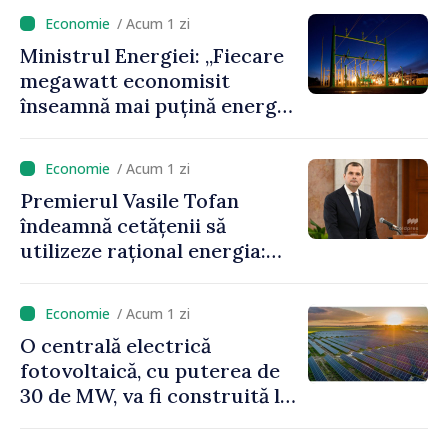
anunță prețuri mai mici la
/ Acum 1 zi
benzină și motorină
Ministrul Energiei: „Fiecare
megawatt economisit
înseamnă mai puțină energie
cumpărată la prețuri foarte
ridicate”
/ Acum 1 zi
Premierul Vasile Tofan
îndeamnă cetățenii să
utilizeze rațional energia:
„Ca să nu plătim costuri mai
mari, trebuie să
/ Acum 1 zi
economisim”
O centrală electrică
fotovoltaică, cu puterea de
30 de MW, va fi construită la
Vadul lui Vodă