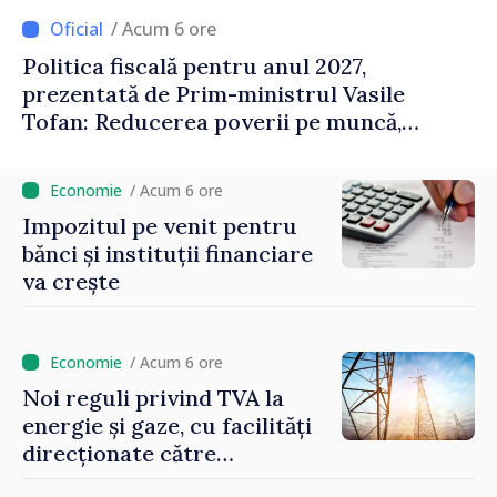
/ Acum 6 ore
Politica fiscală pentru anul 2027,
prezentată de Prim-ministrul Vasile
Tofan: Reducerea poverii pe muncă,
stimularea investițiilor și o taxare mai
echitabilă
/ Acum 6 ore
Impozitul pe venit pentru
bănci și instituții financiare
va crește
/ Acum 6 ore
Noi reguli privind TVA la
energie și gaze, cu facilități
direcționate către
consumatorii vulnerabili