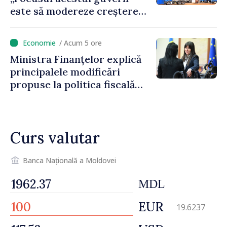
este să modereze creșterea
prețurilor la imobiliare”
/ Acum 5 ore
Ministra Finanțelor explică
principalele modificări
propuse la politica fiscală
2027 privind impozitul pe
venit
Curs valutar
Banca Națională a Moldovei
MDL
EUR
19.6237