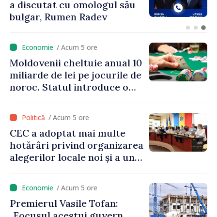
criză energetică și face apel
la reducerea consumului în
orele de vârf: „Doar astfel
putem menține prețurile la
/ Acum 5 ore
un nivel mai mic”
Moldovenii cheltuie anual 10
miliarde de lei pe jocurile de
noroc. Statul introduce o
taxă de 6%, care va aduce
peste 500 de milioane de lei
/ Acum 5 ore
la buget
CEC a adoptat mai multe
hotărâri privind organizarea
alegerilor locale noi și a unui
referendum local în satul
Delacău, raionul Anenii Noi
/ Acum 5 ore
Premierul Vasile Tofan:
„Focusul acestui guvern