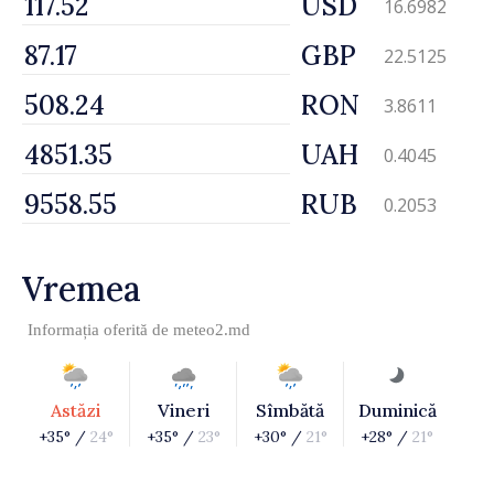
USD
16.6982
GBP
22.5125
RON
3.8611
UAH
0.4045
RUB
0.2053
Vremea
Informația oferită de
meteo2.md
Astăzi
Vineri
Sîmbătă
Duminică
+35° /
24°
+35° /
23°
+30° /
21°
+28° /
21°