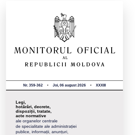
Nr. 359-362
Joi, 06 august 2026
XXXIII
Legi,
hotărâri, decrete,
dispoziții, tratate,
acte normative
ale organelor centrale
de specialitate ale administrației
publice, informații, anunțuri,