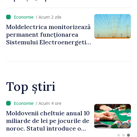
Moldova prezintă” va fi
organizată la Baia Mare
/ Acum 2 zile
Moldelectrica monitorizează
permanent funcționarea
Sistemului Electroenergetic
Național, în contextul
deficitului estimat de
energie
Top știri
/ Acum 3 ore
Energocom: Deficit de
energie electrică în orele de
vârf; consumatorii sunt
îndemnați să economisească