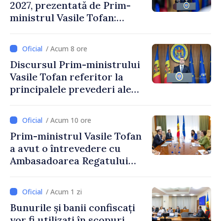
2027, prezentată de Prim-
ministrul Vasile Tofan:
Reducerea poverii pe muncă,
stimularea investițiilor și o
/ Acum 8 ore
taxare mai echitabilă
Discursul Prim-ministrului
Vasile Tofan referitor la
principalele prevederi ale
politicii fiscale pentru anul
2027
/ Acum 10 ore
Prim-ministrul Vasile Tofan
a avut o întrevedere cu
Ambasadoarea Regatului
Unit al Marii Britanii și
Irlandei de Nord, Fern
/ Acum 1 zi
Horine
Bunurile și banii confiscați
vor fi utilizați în scopuri