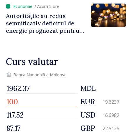
venit
/ Acum 5 ore
Autoritățile au redus
semnificativ deficitul de
energie prognozat pentru
astăzi
Curs valutar
Banca Națională a Moldovei
MDL
EUR
19.6237
USD
16.6982
GBP
22.5125