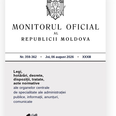
Nr. 359-362
Joi, 06 august 2026
XXXIII
Legi,
hotărâri, decrete,
dispoziții, tratate,
acte normative
ale organelor centrale
de specialitate ale administrației
publice, informații, anunțuri,
comunicate