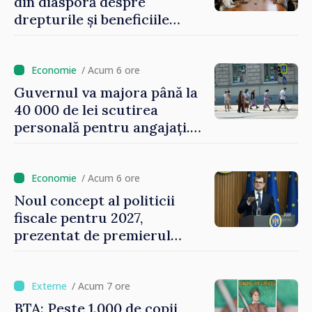
din diasporă despre
drepturile și beneficiile
asigurării medicale
/ Acum 6 ore
Guvernul va majora până la
40 000 de lei scutirea
personală pentru angajați.
Vasile Tofan: „Aproape 800
de milioane de lei îi lăsăm
oamenilor”
/ Acum 6 ore
Noul concept al politicii
fiscale pentru 2027,
prezentat de premierul
Vasile Tofan: „Taxăm mai
puțin munca, stimulăm
investițiile, taxăm viciile și
/ Acum 7 ore
echilibrăm taxarea
BTA: Peste 1.000 de copii,