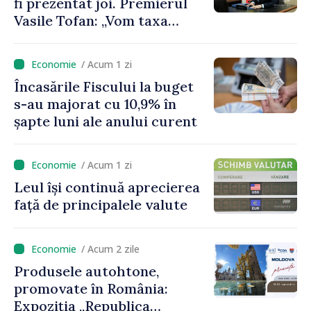
fi prezentat joi. Premierul
Vasile Tofan: „Vom taxa
munca mai puțin, vom
încuraja investițiile, vom
/ Acum 1 zi
taxa mai mult viciile și
Încasările Fiscului la buget
foarte atent vom uniformiza
s-au majorat cu 10,9% în
anumite taxe”
șapte luni ale anului curent
/ Acum 1 zi
Leul își continuă aprecierea
față de principalele valute
/ Acum 2 zile
Produsele autohtone,
promovate în România:
Expoziția „Republica