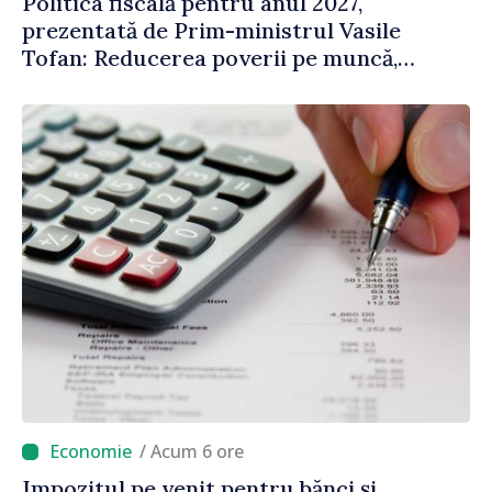
Politica fiscală pentru anul 2027,
prezentată de Prim-ministrul Vasile
Tofan: Reducerea poverii pe muncă,
stimularea investițiilor și o taxare mai
echitabilă
/ Acum 6 ore
Impozitul pe venit pentru bănci și