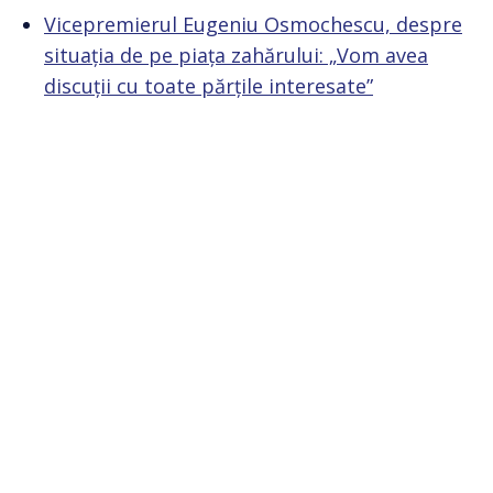
Vicepremierul Eugeniu Osmochescu, despre
situația de pe piața zahărului: „Vom avea
discuții cu toate părțile interesate”