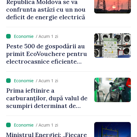
Republica Moldova se va
confrunta astăzi cu un nou
deficit de energie electrică
/ Acum 1 zi
Peste 500 de gospodării au
primit EcoVouchere pentru
electrocasnice eficiente
energetic
/ Acum 1 zi
Prima ieftinire a
carburanților, după valul de
scumpiri determinat de
situația externă: ANRE
anunță prețuri mai mici la
/ Acum 1 zi
benzină și motorină
Ministrul Energiei: „Fiecare