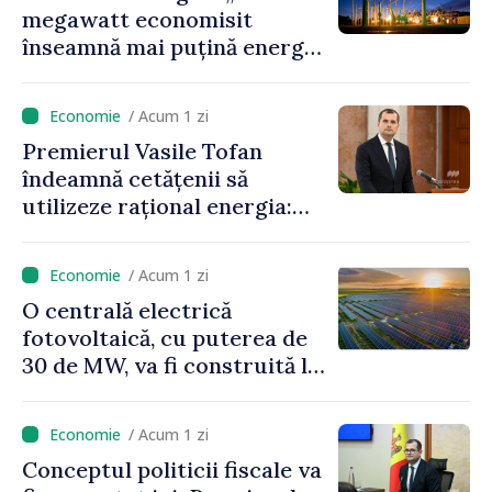
megawatt economisit
înseamnă mai puțină energie
cumpărată la prețuri foarte
ridicate”
/ Acum 1 zi
Premierul Vasile Tofan
îndeamnă cetățenii să
utilizeze rațional energia:
„Ca să nu plătim costuri mai
mari, trebuie să
/ Acum 1 zi
economisim”
O centrală electrică
fotovoltaică, cu puterea de
30 de MW, va fi construită la
Vadul lui Vodă
/ Acum 1 zi
Conceptul politicii fiscale va