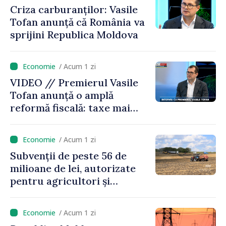
Criza carburanților: Vasile
Tofan anunță că România va
sprijini Republica Moldova
/ Acum 1 zi
VIDEO // Premierul Vasile
Tofan anunță o amplă
reformă fiscală: taxe mai
mici pe muncă, impozite mai
mari pentru bănci, tutun și
/ Acum 1 zi
jocurile de noroc
Subvenții de peste 56 de
milioane de lei, autorizate
pentru agricultori și
proiecte de dezvoltare
rurală în luna iulie
/ Acum 1 zi