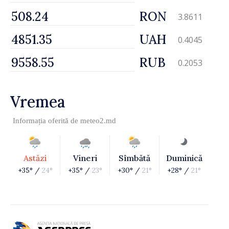
RON
3.8611
UAH
0.4045
RUB
0.2053
Vremea
Informația oferită de
meteo2.md
Astăzi
Vineri
Sîmbătă
Duminică
+35° /
24°
+35° /
23°
+30° /
21°
+28° /
21°