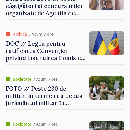
consumului”
câștigători ai concursurilor
organizate de Agenția de
Stat pentru Bulgarii din
Străinătate, vor fi premiați
/ Acum 7 ore
DOC // Legea pentru
ratificarea Convenției
privind instituirea Comisiei
Internaționale de Reclamații
pentru Ucraina, publicată în
Monitorul Oficial
/ Acum 7 ore
FOTO // Peste 230 de
militari în termen au depus
jurământul militar în
garnizoana Chișinău
/ Acum 7 ore