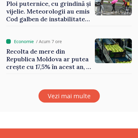
Ploi puternice, cu grindină și
vijelie. Meteorologii au emis
Cod galben de instabilitate
atmosferică
/ Acum 7 ore
Recolta de mere din
Republica Moldova ar putea
crește cu 17,5% în acest an, în
timp ce producția din UE
este estimată în scădere
Vezi mai multe