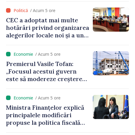
/ Acum 5 ore
CEC a adoptat mai multe
hotărâri privind organizarea
alegerilor locale noi și a unui
referendum local în satul
Delacău, raionul Anenii Noi
/ Acum 5 ore
Premierul Vasile Tofan:
„Focusul acestui guvern
este să modereze creșterea
prețurilor la imobiliare”
/ Acum 5 ore
Ministra Finanțelor explică
principalele modificări
propuse la politica fiscală
2027 privind impozitul pe