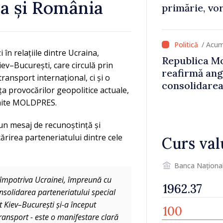
a și România
primărie, vor
stimulente d
de lei din p
/ Acum
 în relațiile dintre Ucraina,
Republica Mo
ev–București, care circulă prin
reafirmă an
nsport internațional, ci și o
consolidarea
ața provocărilor geopolitice actuale,
nsmite MOLDPRES.
 un mesaj de recunoștință și
ărirea parteneriatului dintre cele
Curs val
Banca Naționa
i împotriva Ucrainei, împreună cu
solidarea parteneriatului special
 Kiev–București și-a început
ransport - este o manifestare clară