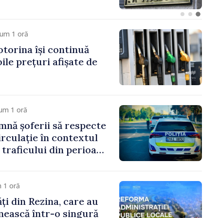
cum 1 oră
otorina își continuă
oile prețuri afișate de
um 1 oră
amnă șoferii să respecte
irculație în contextul
i traficului din perioada
 1 oră
ți din Rezina, care au
unească într-o singură