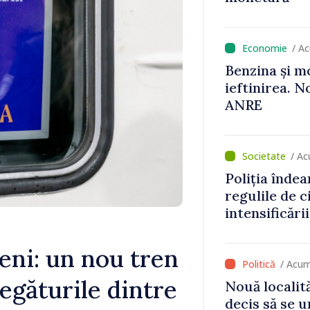
/ A
Benzina și m
ieftinirea. N
ANRE
/ Ac
Poliția înde
regulile de c
intensificări
concediilor
eni: un nou tren
/ Acum
legăturile dintre
Nouă localită
decis să se 