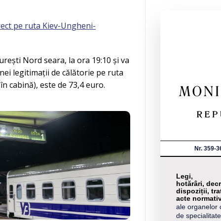
irect pe ruta Kiev-Ungheni-
rești Nord seara, la ora 19:10 și va
unei legitimații de călătorie pe ruta
în cabină), este de 73,4 euro.
Nr. 359-3
Legi,
hotărâri, decr
dispoziții, tra
acte normati
ale organelor 
de specialitate