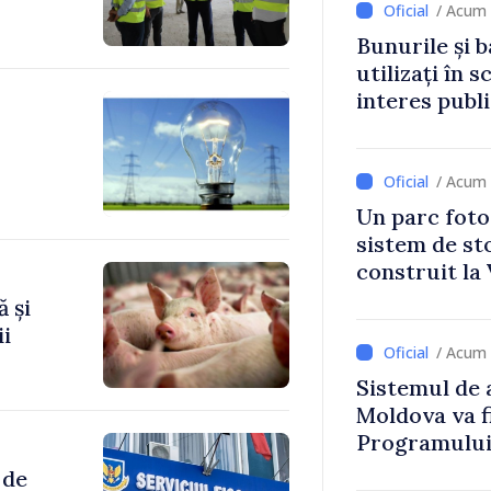
/ Acum 
Bunurile și b
utilizați în s
interes publ
/ Acum 
Un parc foto
sistem de st
construit la 
 și
ii
/ Acum 
Sistemul de 
Moldova va f
Programului
Strategiei N
 de