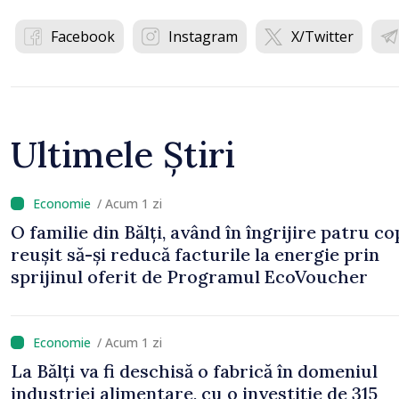
Facebook
Instagram
X/Twitter
Ultimele Știri
/ Acum 1 zi
O familie din Bălți, având în îngrijire patru cop
reușit să-și reducă facturile la energie prin
sprijinul oferit de Programul EcoVoucher
/ Acum 1 zi
La Bălți va fi deschisă o fabrică în domeniul
industriei alimentare, cu o investiție de 315