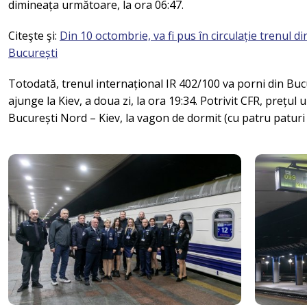
dimineața următoare, la ora 06:47.
Citeşte şi:
Din 10 octombrie, va fi pus în circulație trenul d
București
Totodată, trenul internațional IR 402/100 va porni din Bucu
ajunge la Kiev, a doua zi, la ora 19:34. Potrivit CFR, prețul 
București Nord – Kiev, la vagon de dormit (cu patru paturi 