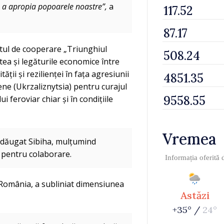
de a apropia popoarele noastre”,
a
atul de cooperare „Triunghiul
ea și legăturile economice între
ății și rezilienței în fața agresiunii
ne (Ukrzaliznytsia) pentru curajul
 feroviar chiar și în condițiile
Vremea
adăugat Sibiha, mulțumind
 pentru colaborare.
Informația oferită
 România, a subliniat dimensiunea
Astăzi
+35° /
24°