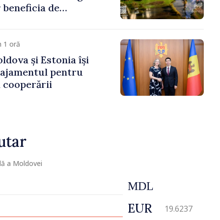
 beneficia de
e peste 85 de milioane
artea Guvernului
 1 oră
ldova și Estonia își
gajamentul pentru
 cooperării
utar
lă a Moldovei
MDL
EUR
19.6237