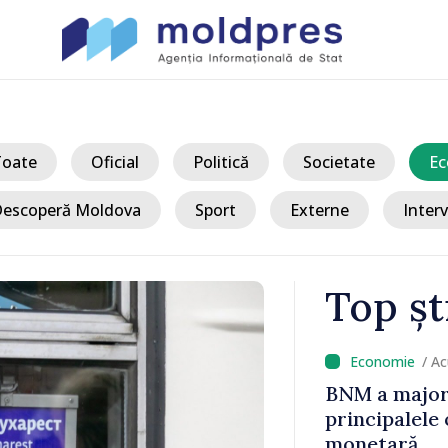
Toate
Oficial
Politică
Societate
Ec
escoperă Moldova
Sport
Externe
Interv
Top șt
/ A
a Sandu s-a
BNM a majora
 taberei
principalele 
ara noastră
monetară