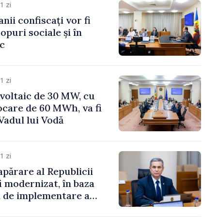
1 zi
anii confiscați vor fi
copuri sociale și în
ic
1 zi
voltaic de 30 MW, cu
ocare de 60 MWh, va fi
Vadul lui Vodă
1 zi
apărare al Republicii
i modernizat, în baza
 de implementare a
aționale de Apărare