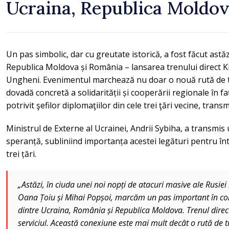
Ucraina, Republica Moldov
Un pas simbolic, dar cu greutate istorică, a fost făcut astăzi
Republica Moldova și România – lansarea trenului direct Ki
Ungheni. Evenimentul marchează nu doar o nouă rută de tra
dovadă concretă a solidarității și cooperării regionale în f
potrivit şefilor diplomaţiilor din cele trei ţări vecine, tra
Ministrul de Externe al Ucrainei, Andrii Sybiha, a transmis
speranță, subliniind importanța acestei legături pentru înt
trei țări.
„Astăzi, în ciuda unei noi nopți de atacuri masive ale Rusie
Oana Țoiu și Mihai Popșoi, marcăm un pas important în con
dintre Ucraina, România și Republica Moldova. Trenul direct
serviciul. Această conexiune este mai mult decât o rută de t