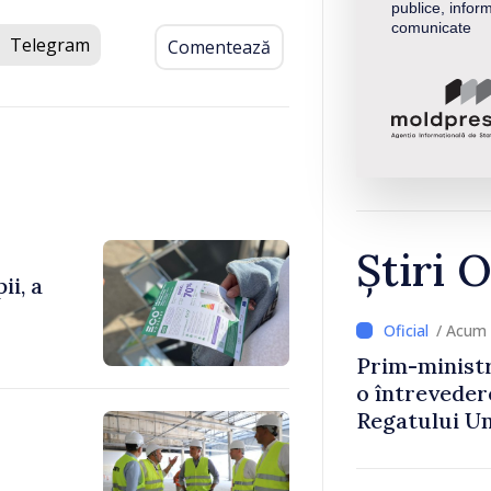
publice, inform
comunicate
Telegram
Comentează
Știri O
ii, a
/ Acum 
Prim-ministr
o întrevede
Regatului Uni
Irlandei de 