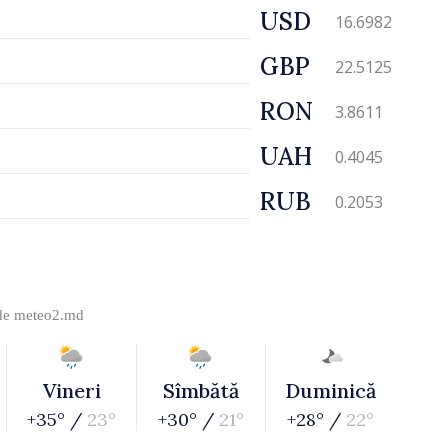
USD
16.6982
GBP
22.5125
RON
3.8611
UAH
0.4045
RUB
0.2053
 de
meteo2.md
Vineri
Sîmbătă
Duminică
+35° /
23°
+30° /
21°
+28° /
22°