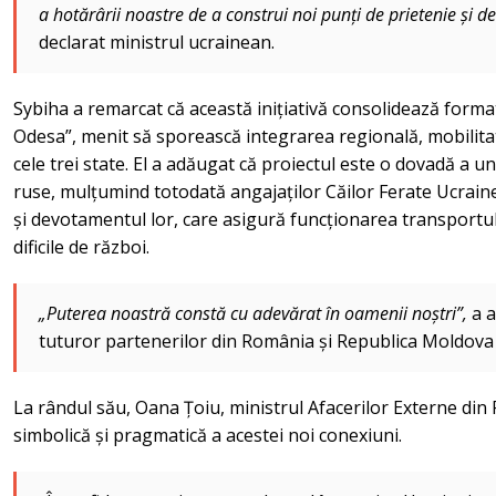
a hotărârii noastre de a construi noi punți de prietenie și 
declarat ministrul ucrainean.
Sybiha a remarcat că această inițiativă consolidează form
Odesa”, menit să sporească integrarea regională, mobilitat
cele trei state. El a adăugat că proiectul este o dovadă a unit
ruse, mulțumind totodată angajaților Căilor Ferate Ucraine
și devotamentul lor, care asigură funcționarea transportului
dificile de război.
„Puterea noastră constă cu adevărat în oamenii noștri”,
a 
tuturor partenerilor din România și Republica Moldova
La rândul său, Oana Țoiu, ministrul Afacerilor Externe din
simbolică și pragmatică a acestei noi conexiuni.