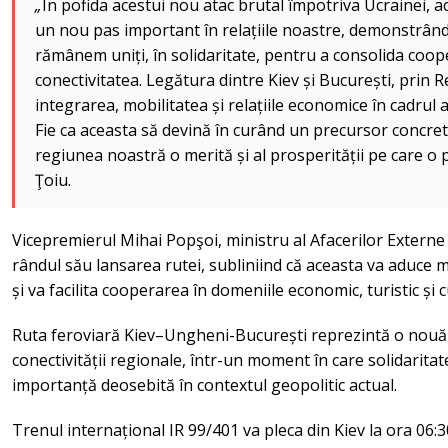
„
În pofida acestui nou atac brutal împotriva Ucrainei, a
un nou pas important în relațiile noastre, demonstrând
rămânem uniți, în solidaritate, pentru a consolida coop
conectivitatea. Legătura dintre Kiev și București, prin
integrarea, mobilitatea și relațiile economice în cadrul
Fie ca aceasta să devină în curând un precursor concret 
regiunea noastră o merită și al prosperității pe care o
Ţoiu.
Vicepremierul Mihai Popşoi, ministru al Afacerilor Externe 
rândul său lansarea rutei, subliniind că aceasta va aduce ma
și va facilita cooperarea în domeniile economic, turistic și c
Ruta feroviară Kiev–Ungheni-București reprezintă o nouă v
conectivității regionale, într-un moment în care solidaritate
importanță deosebită în contextul geopolitic actual.
Trenul internațional IR 99/401 va pleca din Kiev la ora 06:3