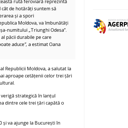
ceastă rută feroviară reprezintă
 cât de hotărâți suntem să
erarea și a spori
 Republica Moldova, va îmbunătăți
 așa-numitului „Triunghi Odesa”.
al păcii durabile pe care
 poate aduce
”,
a estimat Oana
al Republicii Moldova, a salutat la
i aproape cetățenii celor trei țări
ultural.
erigă strategică în lanțul
a dintre cele trei țări capătă o
0 și va ajunge la București în