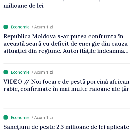
milioane de lei
/ Acum 1 zi
Republica Moldova s-ar putea confrunta în
această seară cu deficit de energie din cauza
situației din regiune. Autoritățile îndeamnă
cetățenii să economisească electricitatea
/ Acum 1 zi
VIDEO // Noi focare de pestă porcină africană
rabie, confirmate în mai multe raioane ale țăr
/ Acum 1 zi
Sancțiuni de peste 2,3 milioane de lei aplicate