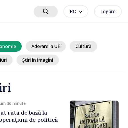
RO
Logare
onomie
Aderare la UE
Cultură
iuri
Știri în imagini
iri
cum 36 minute
t rata de bază la
operațiuni de politică