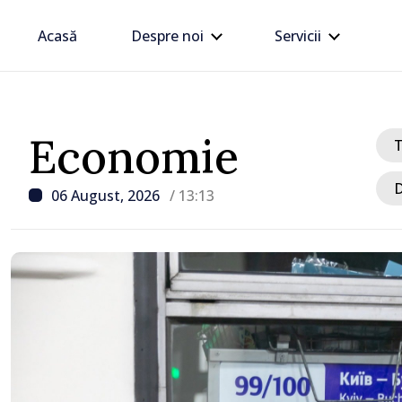
Acasă
Despre noi
Servicii
Economie
D
06 August, 2026
/ 13:13
/ Acum 35 minute
FOTO // Președinta Mai
întâlnit cu participanții
DOR: „Legătura lor cu ț