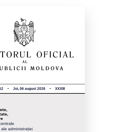
62
Joi, 06 august 2026
XXXIII
ete,
tate,
ve
centrale
 ale administrației