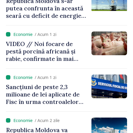
Republica Moldova s-ar
putea confrunta în această
seară cu deficit de energie
din cauza situației din
regiune. Autoritățile
/ Acum 1 zi
îndeamnă cetățenii să
VIDEO // Noi focare de
economisească
pestă porcină africană și
electricitatea
rabie, confirmate în mai
multe raioane ale țării
/ Acum 1 zi
Sancțiuni de peste 2,3
milioane de lei aplicate de
Fisc în urma controalelor
desfășurate în luna iulie
/ Acum 2 zile
Republica Moldova va