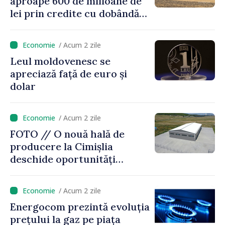
aproape 600 de milioane de
lei prin credite cu dobândă
redusă
/ Acum 2 zile
Leul moldovenesc se
apreciază față de euro și
dolar
/ Acum 2 zile
FOTO // O nouă hală de
producere la Cimișlia
deschide oportunități
pentru antreprenorii din
regiune
/ Acum 2 zile
Energocom prezintă evoluția
prețului la gaz pe piața