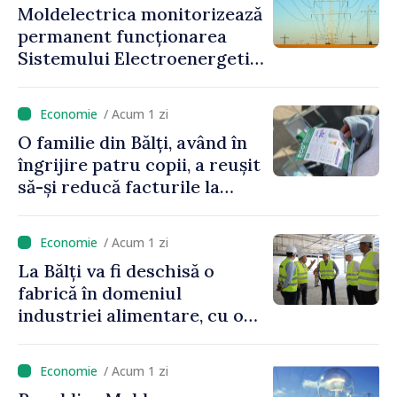
Moldelectrica monitorizează
permanent funcționarea
Sistemului Electroenergetic
Național, în contextul
deficitului estimat de
/ Acum 1 zi
energie
O familie din Bălți, având în
îngrijire patru copii, a reușit
să-și reducă facturile la
energie prin sprijinul oferit
de Programul EcoVoucher
/ Acum 1 zi
La Bălți va fi deschisă o
fabrică în domeniul
industriei alimentare, cu o
investiție de 315 milioane de
lei
/ Acum 1 zi