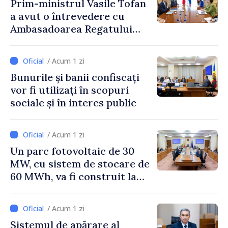
Prim-ministrul Vasile Tofan
a avut o întrevedere cu
Ambasadoarea Regatului
Unit al Marii Britanii și
Irlandei de Nord, Fern
/ Acum 1 zi
Horine
Bunurile și banii confiscați
vor fi utilizați în scopuri
sociale și în interes public
/ Acum 1 zi
Un parc fotovoltaic de 30
MW, cu sistem de stocare de
60 MWh, va fi construit la
Vadul lui Vodă
/ Acum 1 zi
Sistemul de apărare al