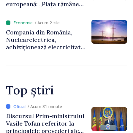
europeană: „Piața rămâne
sensibilă la evoluțiile
geopolitice”
/ Acum 2 zile
Compania din România,
Nuclearelectrica,
achiziționează electricitate
din Ucraina, cu sprijinul
furnizorului de energie din
Republica Moldova
Top știri
/ Acum 9 minute
The Washington Post: Mai
multe state europene refuză
să transfere rachete Patriot