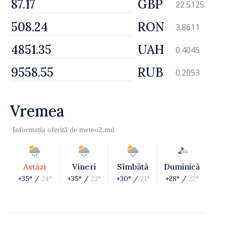
GBP
22.5125
RON
3.8611
UAH
0.4045
RUB
0.2053
Vremea
Informația oferită de
meteo2.md
Astăzi
Vineri
Sîmbătă
Duminică
+35° /
24°
+35° /
23°
+30° /
21°
+28° /
22°