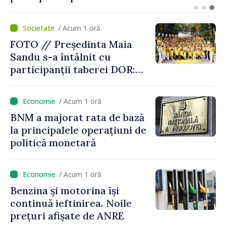
Ucrainei
/ Acum 1 oră
FOTO // Președinta Maia
Sandu s-a întâlnit cu
participanții taberei DOR:
„Legătura lor cu țara
noastră rămâne puternică”
/ Acum 1 oră
BNM a majorat rata de bază
la principalele operațiuni de
politică monetară
/ Acum 1 oră
Benzina și motorina își
continuă ieftinirea. Noile
prețuri afișate de ANRE