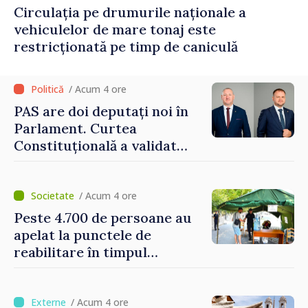
Circulația pe drumurile naționale a
vehiculelor de mare tonaj este
restricționată pe timp de caniculă
/ Acum 4 ore
PAS are doi deputați noi în
Parlament. Curtea
Constituțională a validat
mandatele
/ Acum 4 ore
Peste 4.700 de persoane au
apelat la punctele de
reabilitare în timpul
caniculei
/ Acum 4 ore