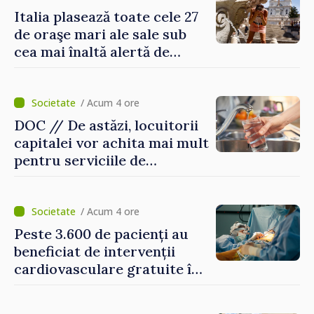
Italia plasează toate cele 27
de oraşe mari ale sale sub
cea mai înaltă alertă de
caniculă
/ Acum 4 ore
DOC // De astăzi, locuitorii
capitalei vor achita mai mult
pentru serviciile de
alimentare cu apă și
canalizare
/ Acum 4 ore
Peste 3.600 de pacienți au
beneficiat de intervenții
cardiovasculare gratuite în
prima jumătate a anului