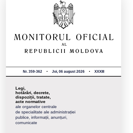
Nr. 359-362
Joi, 06 august 2026
XXXIII
Legi,
hotărâri, decrete,
dispoziții, tratate,
acte normative
ale organelor centrale
de specialitate ale administrației
publice, informații, anunțuri,
comunicate