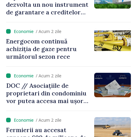
dezvolta un nou instrument
de garantare a creditelor
pentru investițiile în sisteme
de stocare a energiei
/ Acum 2 zile
Energocom continuă
achiziția de gaze pentru
următorul sezon rece
/ Acum 2 zile
DOC // Asociațiile de
proprietari din condominiu
vor putea accesa mai ușor
credite pentru renovarea
energetică a blocurilor
/ Acum 2 zile
locative
Fermierii au accesat