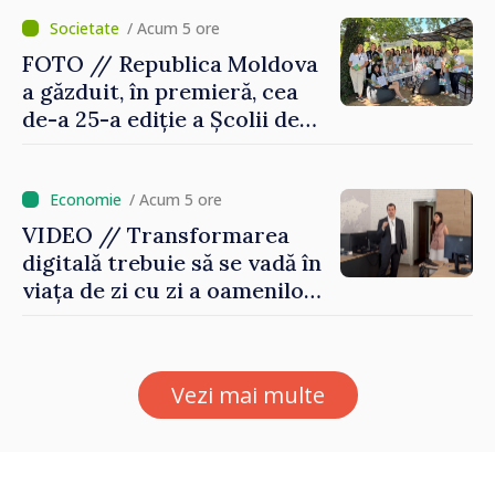
România
/ Acum 5 ore
FOTO // Republica Moldova
a găzduit, în premieră, cea
de-a 25-a ediție a Școlii de
vară EPSA
/ Acum 5 ore
VIDEO // Transformarea
digitală trebuie să se vadă în
viața de zi cu zi a oamenilor
și în modul în care
funcționează economia:
premierul Vasile Tofan, în
Vezi mai multe
vizită la AGE