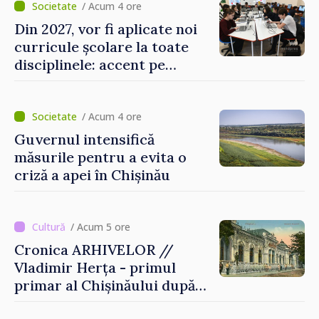
/ Acum 4 ore
Din 2027, vor fi aplicate noi
curricule școlare la toate
disciplinele: accent pe
dezvoltarea gândirii critice
și folosirea cunoștințelor în
situații reale
/ Acum 4 ore
Guvernul intensifică
măsurile pentru a evita o
criză a apei în Chișinău
/ Acum 5 ore
Cronica ARHIVELOR //
Vladimir Herța - primul
primar al Chișinăului după
Unirea Basarabiei cu