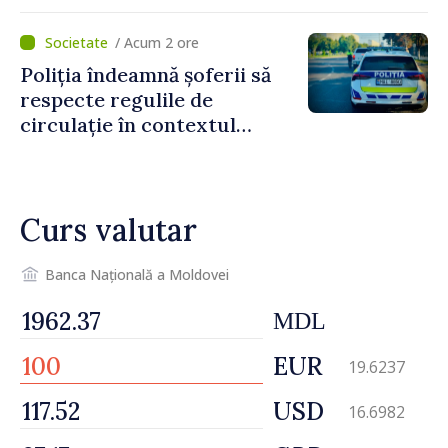
/ Acum 2 ore
Poliția îndeamnă șoferii să
respecte regulile de
circulație în contextul
intensificării traficului din
perioada concediilor
Curs valutar
Banca Națională a Moldovei
MDL
EUR
19.6237
USD
16.6982