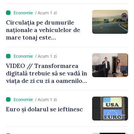
/ Acum 1 zi
Circulația pe drumurile
naționale a vehiculelor de
mare tonaj este
restricționată pe timp de
caniculă
/ Acum 1 zi
VIDEO // Transformarea
digitală trebuie să se vadă în
viața de zi cu zi a oamenilor
și în modul în care
funcționează economia:
/ Acum 1 zi
premierul Vasile Tofan, în
Euro și dolarul se ieftinesc
vizită la AGE