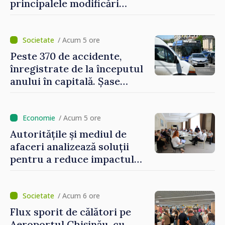
principalele modificări
privind impozitul pe
bunurile imobiliare, taxele
locale și rutiere
/ Acum 5 ore
Peste 370 de accidente,
înregistrate de la începutul
anului în capitală. Șase
persoane și-au pierdut viața
/ Acum 5 ore
Autoritățile și mediul de
afaceri analizează soluții
pentru a reduce impactul
provocărilor energetice
asupra economiei
/ Acum 6 ore
Flux sporit de călători pe
Aeroportul Chișinău, cu