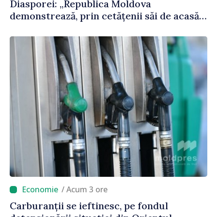
Diasporei: „Republica Moldova
demonstrează, prin cetățenii săi de acasă
și de peste hotare, că merită să devină
parte a marii familii europene”
/ Acum 3 ore
Carburanții se ieftinesc, pe fondul