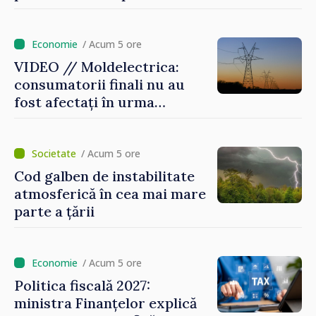
riscurilor sporite pe timp de
caniculă
/ Acum 5 ore
VIDEO // Moldelectrica:
consumatorii finali nu au
fost afectați în urma
avarierii Liniei Bălți–
Dnestrovsk. Lucrările de
reparație vor fi efectuate în
/ Acum 5 ore
regim prioritar
Cod galben de instabilitate
atmosferică în cea mai mare
parte a țării
/ Acum 5 ore
Politica fiscală 2027:
ministra Finanțelor explică