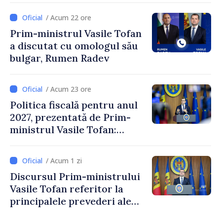
Comitetului Internațional al
/ Acum 22 ore
Crucii Roșii în Moldova
Prim-ministrul Vasile Tofan
a discutat cu omologul său
bulgar, Rumen Radev
/ Acum 23 ore
Politica fiscală pentru anul
2027, prezentată de Prim-
ministrul Vasile Tofan:
Reducerea poverii pe muncă,
stimularea investițiilor și o
/ Acum 1 zi
taxare mai echitabilă
Discursul Prim-ministrului
Vasile Tofan referitor la
principalele prevederi ale
politicii fiscale pentru anul