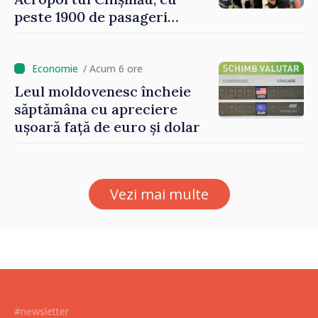
peste 1900 de pasageri
deserviți pe oră în perioada
de vârf a concediilor
/ Acum 6 ore
Leul moldovenesc încheie
săptămâna cu apreciere
ușoară față de euro și dolar
Vezi mai multe
#newsletter