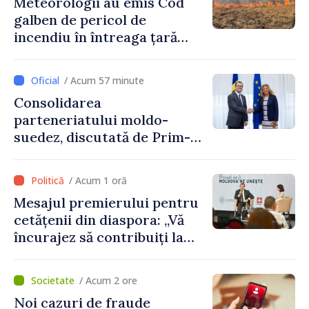
Meteorologii au emis Cod
galben de pericol de
incendiu în întreaga țară
până pe 14 august
/ Acum 57 minute
Consolidarea
parteneriatului moldo-
suedez, discutată de Prim-
ministrul Vasile Tofan și
Ambasadoarea Suediei,
/ Acum 1 oră
Petra Lärke
Mesajul premierului pentru
cetățenii din diaspora: „Vă
încurajez să contribuiți la
dezvoltarea Republicii
Moldova”
/ Acum 2 ore
Noi cazuri de fraude