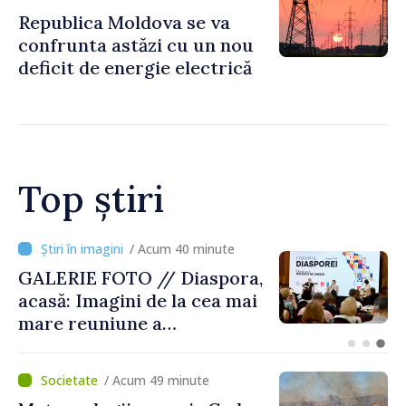
Republica Moldova se va
confrunta astăzi cu un nou
deficit de energie electrică
Top știri
/ Acum 12 minute
Premierul Vasile Tofan, la
Forumul Diasporei: „Trebuie
să îmbunătățim viața
oamenilor și să repornim
motoarele economiei”
/ Acum 49 minute