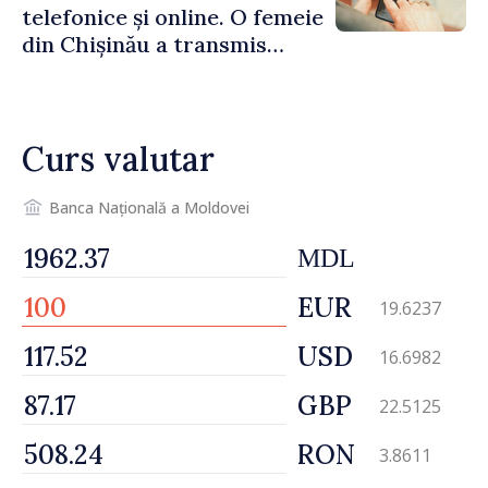
telefonice și online. O femeie
din Chișinău a transmis
escrocilor 990 000 de lei
Curs valutar
Banca Națională a Moldovei
MDL
EUR
19.6237
USD
16.6982
GBP
22.5125
RON
3.8611