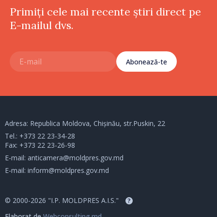
Primiți cele mai recente știri direct pe
E-mailul dvs.
Abonează-te
Adresa: Republica Moldova, Chișinău, str.Puskin, 22
Tel.:
+373 22 23-34-28
Fax: +373 22 23-26-98
E-mail:
anticamera@moldpres.gov.md
E-mail:
inform@moldpres.gov.md
© 2000-2026 "I.P. MOLDPRES A.I.S."
?
Elaborat de
Webconsulting.md