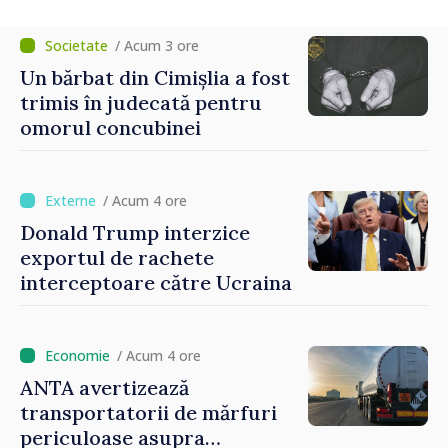
poate juca un rol important în
promovarea și susținerea acestui
/ Acum 3 ore
parcurs”
Un bărbat din Cimișlia a fost
trimis în judecată pentru
omorul concubinei
/ Acum 4 ore
Donald Trump interzice
exportul de rachete
interceptoare către Ucraina
/ Acum 4 ore
ANTA avertizează
transportatorii de mărfuri
periculoase asupra