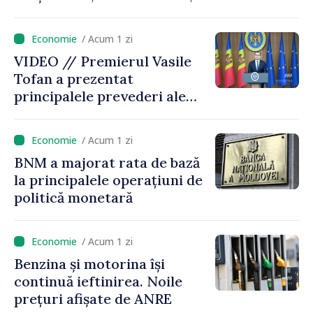
timp ce producția din UE
este estimată în scădere
/ Acum 1 zi
VIDEO // Premierul Vasile
Tofan a prezentat
principalele prevederi ale
politicii fiscale pentru anul
2027
/ Acum 1 zi
BNM a majorat rata de bază
la principalele operațiuni de
politică monetară
/ Acum 1 zi
Benzina și motorina își
continuă ieftinirea. Noile
prețuri afișate de ANRE