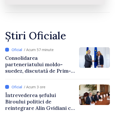
Știri Oficiale
/ Acum 57 minute
Consolidarea
parteneriatului moldo-
suedez, discutată de Prim-
ministrul Vasile Tofan și
Ambasadoarea Suediei,
/ Acum 3 ore
Petra Lärke
Întrevederea șefului
Biroului politici de
reintegrare Alin Gvidiani cu
reprezentanții Misiunii