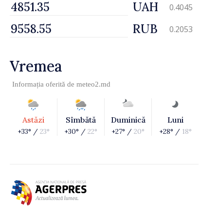
UAH
0.4045
RUB
0.2053
Vremea
Informația oferită de
meteo2.md
Astăzi
Sîmbătă
Duminică
Luni
+33° /
23°
+30° /
22°
+27° /
20°
+28° /
18°