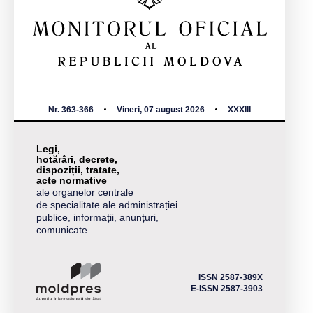
Nr. 363-366
Vineri, 07 august 2026
XXXIII
Legi,
hotărâri, decrete,
dispoziții, tratate,
acte normative
ale organelor centrale
de specialitate ale administrației
publice, informații, anunțuri,
comunicate
ISSN 2587-389X
E-ISSN 2587-3903