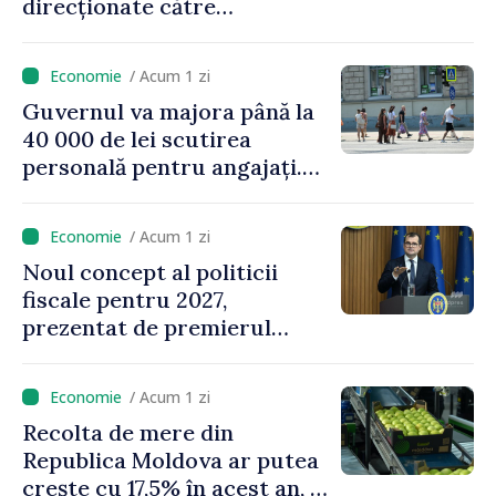
direcționate către
consumatorii vulnerabili
/ Acum 1 zi
Guvernul va majora până la
40 000 de lei scutirea
personală pentru angajați.
Vasile Tofan: „Aproape 800
de milioane de lei îi lăsăm
/ Acum 1 zi
oamenilor”
Noul concept al politicii
fiscale pentru 2027,
prezentat de premierul
Vasile Tofan: „Taxăm mai
puțin munca, stimulăm
/ Acum 1 zi
investițiile, taxăm viciile și
Recolta de mere din
echilibrăm taxarea
Republica Moldova ar putea
consumului”
crește cu 17,5% în acest an, în