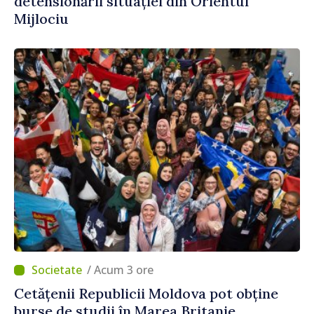
detensionării situației din Orientul
Mijlociu
/ Acum 3 ore
Cetățenii Republicii Moldova pot obține
burse de studii în Marea Britanie