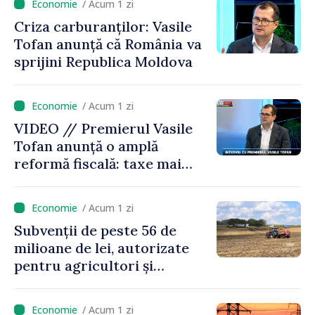
/ Acum 1 zi
Criza carburanților: Vasile
Tofan anunță că România va
sprijini Republica Moldova
/ Acum 1 zi
VIDEO // Premierul Vasile
Tofan anunță o amplă
reformă fiscală: taxe mai
mici pe muncă, impozite mai
mari pentru bănci, tutun și
/ Acum 1 zi
jocurile de noroc
Subvenții de peste 56 de
milioane de lei, autorizate
pentru agricultori și
proiecte de dezvoltare
rurală în luna iulie
/ Acum 1 zi