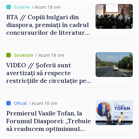
/ Acum 18 ore
BTA // Copiii bulgari din
diaspora, premiați în cadrul
concursurilor de literatură,
artă și muzică organizate de
Agenția Executivă pentru
Bulgarii din Străinătate
/ Acum 18 ore
VIDEO // Șoferii sunt
avertizați să respecte
restricțiile de circulație pe
drumul R3, unde se
desfășoară lucrări de
reparație
/ Acum 18 ore
Premierul Vasile Tofan, la
Forumul Diasporei: „Trebuie
să readucem optimismul
oamenilor și încrederea că