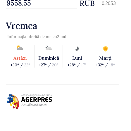
RUB
0.2053
Vremea
Informația oferită de
meteo2.md
Astăzi
Duminică
Luni
Marţi
+30° /
22°
+27° /
20°
+28° /
17°
+32° /
18°