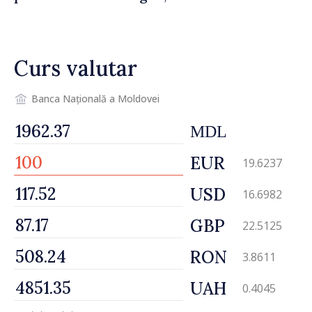
De Wever, au discutat
despre parcursul european
al Republicii Moldova.
Curs valutar
Banca Națională a Moldovei
MDL
EUR
19.6237
USD
16.6982
GBP
22.5125
RON
3.8611
UAH
0.4045