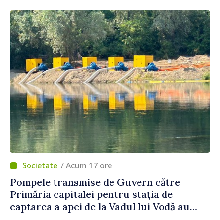
se înscrie la eveniment
/ Acum 17 ore
Pompele transmise de Guvern către
Primăria capitalei pentru stația de
captarea a apei de la Vadul lui Vodă au
fost instalate și puse în funcțiune