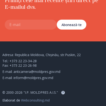
Primiți cele mai recente știri direct pe
E-mailul dvs.
Abonează-te
Adresa: Republica Moldova, Chișinău, str.Puskin, 22
Tel.:
+373 22 23-34-28
Fax: +373 22 23-26-98
E-mail:
anticamera@moldpres.gov.md
E-mail:
inform@moldpres.gov.md
© 2000-2026 "I.P. MOLDPRES A.I.S."
?
Elaborat de
Webconsulting.md