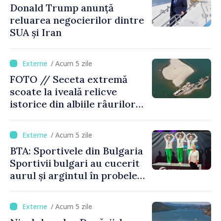
Donald Trump anunță
reluarea negocierilor dintre
SUA și Iran
/ Acum 5 zile
FOTO // Seceta extremă
scoate la iveală relicve
istorice din albiile râurilor
europene
/ Acum 5 zile
BTA: Sportivele din Bulgaria
Sportivii bulgari au cucerit
aurul și argintul în probele
de juniori la Cupa Mondială
de gimnastică aerobică de la
/ Acum 5 zile
Oradea