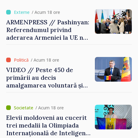
Republica Moldova merge în
direcția corectă”
/ Acum 18 ore
ARMENPRESS // Pashinyan:
Referendumul privind
aderarea Armeniei la UE nu
este posibil în această etapă
/ Acum 18 ore
VIDEO // Peste 450 de
primării au decis
amalgamarea voluntară și
vor beneficia de fonduri
pentru investiții. Igor
Grosu: „Este important să
/ Acum 18 ore
depășim blocajele și să dăm o
Elevii moldoveni au cucerit
șansă localităților să se
trei medalii la Olimpiada
dezvolte”
Internațională de Inteligență