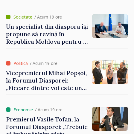
Artificială
/ Acum 19 ore
Un specialist din diaspora își
propune să revină în
Republica Moldova pentru a
contribui la dezvoltarea
registrului naval național
/ Acum 19 ore
Vicepremierul Mihai Popșoi,
la Forumul Diasporei:
„Fiecare dintre voi este un
ambasador al țării noastre și
contribuie la promovarea
imaginii Republicii Moldova”
/ Acum 19 ore
Premierul Vasile Tofan, la
Forumul Diasporei: „Trebuie