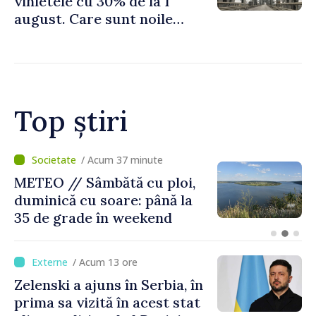
vinietele cu 30% de la 1
august. Care sunt noile
tarife pentru taxa de drum
Top știri
/ Acum 37 minute
METEO // Sâmbătă cu ploi,
duminică cu soare: până la
35 de grade în weekend
/ Acum 13 ore
Zelenski a ajuns în Serbia, în
prima sa vizită în acest stat