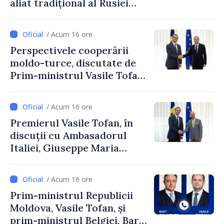
aliat tradițional al Rusiei
după 2022
/ Acum 16 ore
Perspectivele cooperării
moldo-turce, discutate de
Prim-ministrul Vasile Tofan
și Ambasadorul Turciei,
Uygar Mustafa Sertel
/ Acum 16 ore
Premierul Vasile Tofan, în
discuții cu Ambasadorul
Italiei, Giuseppe Maria
Perricone
/ Acum 16 ore
Prim-ministrul Republicii
Moldova, Vasile Tofan, și
prim-ministrul Belgiei, Bart