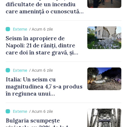
dificultate de un incendiu
care amenință o cunoscută
stațiune estivală
/ Acum 6 zile
Seism în apropiere de
Napoli: 21 de răniți, dintre
care doi în stare gravă, și
pagube materiale
/ Acum 6 zile
Italia: Un seism cu
magnitudinea 4,7 s-a produs
în regiunea unui
supervulcan din apropiere
de Napoli
/ Acum 6 zile
Bulgaria scumpește