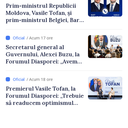
Prim-ministrul Republicii
Moldova, Vasile Tofan, și
prim-ministrul Belgiei, Bart
De Wever, au discutat
despre parcursul european
/ Acum 17 ore
al Republicii Moldova.
Secretarul general al
Guvernului, Alexei Buzu, la
Forumul Diasporei: „Avem
nevoie de fiecare dintre
dumneavoastră pentru a
/ Acum 18 ore
construi comunități mai
Premierul Vasile Tofan, la
puternice”
Forumul Diasporei: „Trebuie
să readucem optimismul
oamenilor și încrederea că
Republica Moldova merge în
direcția corectă”