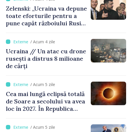
Zelenski: „Ucraina va depune
toate eforturile pentru a
pune capăt războiului Rusiei
înainte de iarnă”
/ Acum 4 zile
Ucraina // Un atac cu drone
rusești a distrus 8 milioane
de cărți
/ Acum 5 zile
Cea mai lungă eclipsă totală
de Soare a secolului va avea
loc în 2027. În Republica
Moldova, Soarele va fi
acoperit în proporție de
/ Acum 5 zile
până la 44%