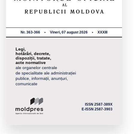
Nr. 363-366
Vineri, 07 august 2026
XXXIII
Legi,
hotărâri, decrete,
dispoziții, tratate,
acte normative
ale organelor centrale
de specialitate ale administrației
publice, informații, anunțuri,
comunicate
ISSN 2587-389X
E-ISSN 2587-3903