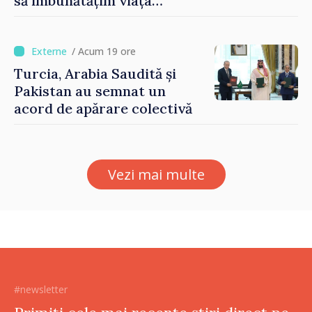
să îmbunătățim viața
oamenilor și să repornim
motoarele economiei”
/ Acum 19 ore
Turcia, Arabia Saudită și
Pakistan au semnat un
acord de apărare colectivă
Vezi mai multe
#newsletter