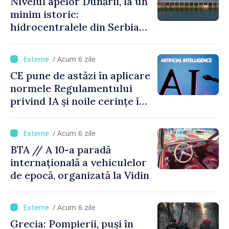
Nivelul apelor Dunării, la un
minim istoric:
hidrocentralele din Serbia
funcționează la 20% din
capacitate
/ Acum 6 zile
CE pune de astăzi în aplicare
normele Regulamentului
privind IA și noile cerințe în
materie de transparență
/ Acum 6 zile
BTA // A 10-a paradă
internațională a vehiculelor
de epocă, organizată la Vidin
/ Acum 6 zile
Grecia: Pompierii, puși în