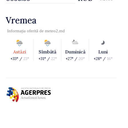
Vremea
Informația oferită de
meteo2.md
Astăzi
Sîmbătă
Duminică
Luni
+33° /
23°
+31° /
22°
+27° /
20°
+28° /
16°