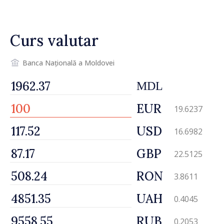
drumul R3, unde se
desfășoară lucrări de
reparație
Curs valutar
Banca Națională a Moldovei
MDL
EUR
19.6237
USD
16.6982
GBP
22.5125
RON
3.8611
UAH
0.4045
RUB
0.2053