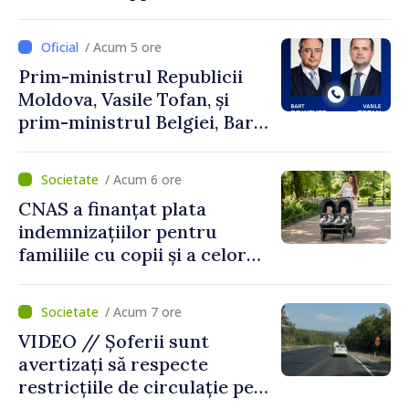
Perricone
/ Acum 5 ore
Prim-ministrul Republicii
Moldova, Vasile Tofan, și
prim-ministrul Belgiei, Bart
De Wever, au discutat
despre parcursul european
/ Acum 6 ore
al Republicii Moldova.
CNAS a finanțat plata
indemnizațiilor pentru
familiile cu copii și a celor
pentru incapacitate
temporară de muncă
/ Acum 7 ore
VIDEO // Șoferii sunt
avertizați să respecte
restricțiile de circulație pe