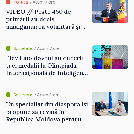
/ Acum 7 ore
VIDEO // Peste 450 de
primării au decis
amalgamarea voluntară și
vor beneficia de fonduri
pentru investiții. Igor
Grosu: „Este important să
/ Acum 7 ore
depășim blocajele și să dăm o
Elevii moldoveni au cucerit
șansă localităților să se
trei medalii la Olimpiada
dezvolte”
Internațională de Inteligență
Artificială
/ Acum 8 ore
Un specialist din diaspora își
propune să revină în
Republica Moldova pentru a
contribui la dezvoltarea