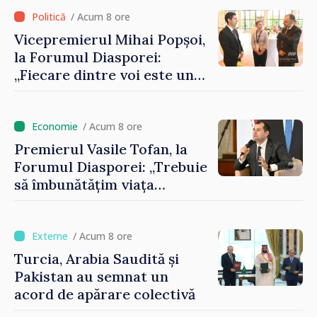
registrului naval național
/ Acum 8 ore
Vicepremierul Mihai Popșoi,
la Forumul Diasporei:
„Fiecare dintre voi este un
ambasador al țării noastre și
contribuie la promovarea
imaginii Republicii Moldova”
/ Acum 8 ore
Premierul Vasile Tofan, la
Forumul Diasporei: „Trebuie
să îmbunătățim viața
oamenilor și să repornim
motoarele economiei”
/ Acum 8 ore
Turcia, Arabia Saudită și
Pakistan au semnat un
acord de apărare colectivă