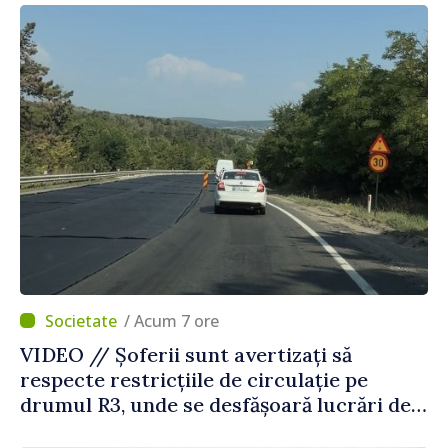
Străinătate
/ Acum 7 ore
VIDEO // Șoferii sunt avertizați să
respecte restricțiile de circulație pe
drumul R3, unde se desfășoară lucrări de
reparație