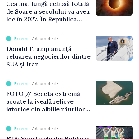
Cea mai lungă eclipsă totală
de Soare a secolului va avea
loc în 2027. În Republica
Moldova, Soarele va fi
acoperit în proporție de
/ Acum 4 zile
până la 44%
Donald Trump anunță
reluarea negocierilor dintre
SUA și Iran
/ Acum 4 zile
FOTO // Seceta extremă
scoate la iveală relicve
istorice din albiile râurilor
europene
/ Acum 4 zile
BTA: Sportivele din Bulgaria