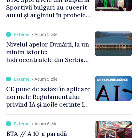
Sportivii bulgari au cucerit
aurul și argintul în probele
de juniori la Cupa Mondială
de gimnastică aerobică de la
/ Acum 5 zile
Oradea
Nivelul apelor Dunării, la un
minim istoric:
hidrocentralele din Serbia
funcționează la 20% din
capacitate
/ Acum 5 zile
CE pune de astăzi în aplicare
normele Regulamentului
privind IA și noile cerințe în
materie de transparență
/ Acum 6 zile
BTA // A 10-a paradă