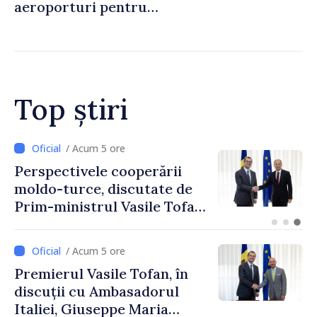
aeroporturi pentru
legăturile cu Spania, în urma
crizei migranților din Ceuta
Top știri
/ Acum 2 ore
Forumul Diasporei //
Republica Moldova,
promovată în Elveția prin
turism, investiții și
exporturi
/ Acum 5 ore
Premierul Vasile Tofan, în
discuții cu Ambasadorul
Italiei, Giuseppe Maria