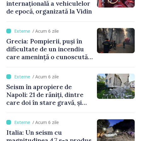
internațională a vehiculelor
de epocă, organizată la Vidin
/ Acum 6 zile
Grecia: Pompierii, puși în
dificultate de un incendiu
care amenință o cunoscută
stațiune estivală
/ Acum 6 zile
Seism în apropiere de
Napoli: 21 de răniți, dintre
care doi în stare gravă, și
pagube materiale
/ Acum 6 zile
Italia: Un seism cu
magnitudinea 4,7 s-a produs