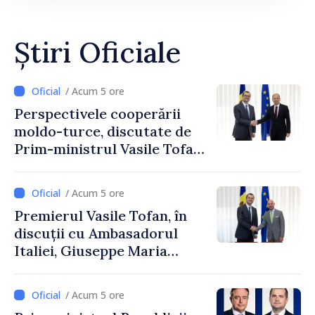
Știri Oficiale
/ Acum 5 ore
Perspectivele cooperării
moldo-turce, discutate de
Prim-ministrul Vasile Tofan
și Ambasadorul Turciei,
Uygar Mustafa Sertel
/ Acum 5 ore
Premierul Vasile Tofan, în
discuții cu Ambasadorul
Italiei, Giuseppe Maria
Perricone
/ Acum 5 ore