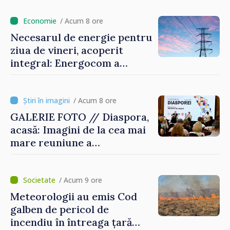
/ Acum 8 ore
Necesarul de energie pentru
ziua de vineri, acoperit
integral: Energocom a
rezervat volumele
/ Acum 8 ore
GALERIE FOTO // Diaspora,
acasă: Imagini de la cea mai
mare reuniune a
moldovenilor de peste
hotare
/ Acum 9 ore
Meteorologii au emis Cod
galben de pericol de
incendiu în întreaga țară