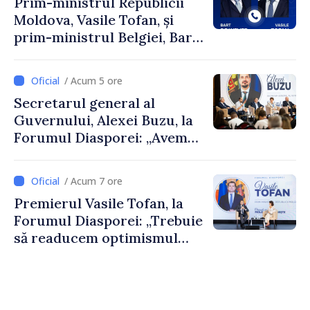
Prim-ministrul Republicii
Moldova, Vasile Tofan, și
prim-ministrul Belgiei, Bart
De Wever, au discutat
despre parcursul european
/ Acum 5 ore
al Republicii Moldova.
Secretarul general al
Guvernului, Alexei Buzu, la
Forumul Diasporei: „Avem
nevoie de fiecare dintre
dumneavoastră pentru a
/ Acum 7 ore
construi comunități mai
Premierul Vasile Tofan, la
puternice”
Forumul Diasporei: „Trebuie
să readucem optimismul
oamenilor și încrederea că
Republica Moldova merge în
direcția corectă”