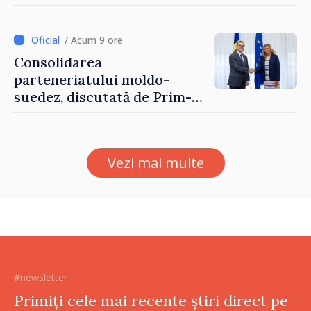
până pe 14 august
/ Acum 9 ore
Consolidarea
parteneriatului moldo-
suedez, discutată de Prim-
ministrul Vasile Tofan și
Ambasadoarea Suediei,
Petra Lärke
Vezi mai multe
#newsletter
Primiți cele mai recente știri direct pe