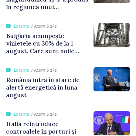
în regiunea unui
supervulcan din apropiere
de Napoli
/ Acum 6 zile
Bulgaria scumpește
vinietele cu 30% de la 1
august. Care sunt noile
tarife pentru taxa de drum
/ Acum 6 zile
România intră în stare de
alertă energetică în luna
august
/ Acum 6 zile
Italia reintroduce
controalele în porturi și