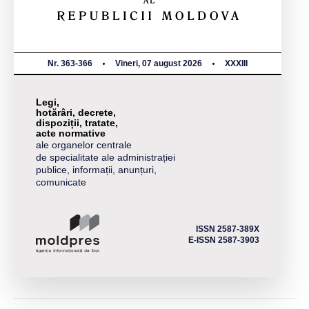
Nr. 363-366
Vineri, 07 august 2026
XXXIII
Legi,
hotărâri, decrete,
dispoziții, tratate,
acte normative
ale organelor centrale
de specialitate ale administrației
publice, informații, anunțuri,
comunicate
ISSN 2587-389X
E-ISSN 2587-3903