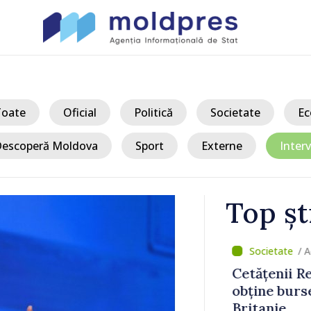
Toate
Oficial
Politică
Societate
Ec
escoperă Moldova
Sport
Externe
Interv
Top șt
/ A
, pe fondul
Cetățenii Re
in Orientul
obține burse
Britanie