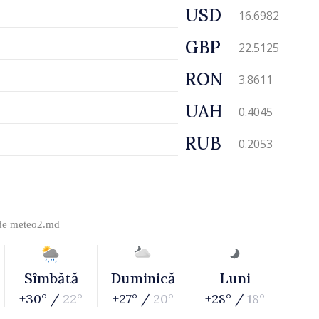
USD
16.6982
GBP
22.5125
RON
3.8611
UAH
0.4045
RUB
0.2053
 de
meteo2.md
Sîmbătă
Duminică
Luni
+30° /
22°
+27° /
20°
+28° /
18°