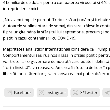
415 miliarde de dolari pentru combaterea virusului și 440 
întreprinderile mici.
„Nu avem timp de pierdut. Trebuie să acționăm și trebuie 
Ajutoarele suplimentare de şomaj, din care trăiesc în cont
fi prelungite până la sfârşitul lui septembrie, precum şi po
plătit în cazul contaminării cu COVID-19.
Majoritatea analiștilor internaționali consideră că Trump a 
Comportamentul său rușinos îl lasă în ofsaid politic pentru
vor trece, iar o guvernare democrată care poate fi definită 
"forța liniștită", va reașeaza America în fotoliu de lider î
libertăților cetățenilor și va relansa cea mai puternică ec
Facebook
Instagram
X/Twitter