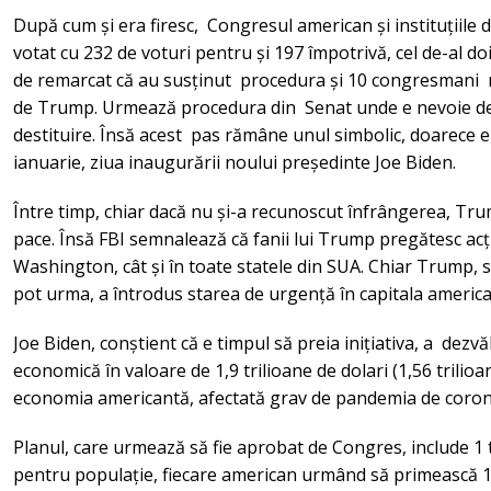
După cum și era firesc, Congresul american și instituțiile 
votat cu 232 de voturi pentru și 197 împotrivă, cel de-al
de remarcat că au susținut procedura și 10 congresmani re
de Trump. Urmează procedura din Senat unde e nevoie de 
destituire. Însă acest pas rămâne unul simbolic, doarece e
ianuarie, ziua inaugurării noului președinte Joe Biden.
Între timp, chiar dacă nu și-a recunoscut înfrângerea, Tru
pace. Însă FBI semnalează că fanii lui Trump pregătesc acți
Washington, cât și în toate statele din SUA. Chiar Trump, 
pot urma, a întrodus starea de urgență în capitala american
Joe Biden, conștient că e timpul să preia inițiativa, a dezv
economică în valoare de 1,9 trilioane de dolari (1,56 trilio
economia americantă, afectată grav de pandemia de coro
Planul, care urmează să fie aprobat de Congres, include 1 tr
pentru populație, fiecare american urmând să primească 1.