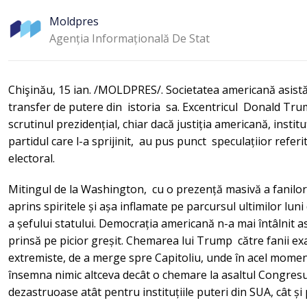
Moldpres
Agenția Informațională De Stat
Chişinău, 15 ian. /MOLDPRES/. Societatea americană asistă
transfer de putere din istoria sa. Excentricul Donald Tru
scrutinul prezidențial, chiar dacă justiția americană, instituț
partidul care l-a sprijinit, au pus punct speculațiior refer
electoral.
Mitingul de la Washington, cu o prezență masivă a fanilor 
aprins spiritele și așa inflamate pe parcursul ultimilor l
a șefului statului. Democrația americană n-a mai întâlnit 
prinsă pe picior greșit. Chemarea lui Trump către fanii exal
extremiste, de a merge spre Capitoliu, unde în acel moment 
însemna nimic altceva decât o chemare la asaltul Congresu
dezastruoase atât pentru instituțiile puteri din SUA, cât și