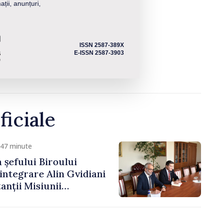
ații, anunțuri,
ISSN 2587-389X
E-ISSN 2587-3903
ficiale
 47 minute
 șefului Biroului
eintegrare Alin Gvidiani
anții Misiunii
Internațional al Crucii
dova