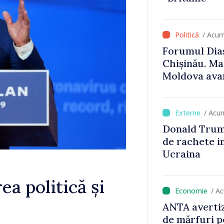
/ Acum
Forumul Dias
Chișinău. Ma
Moldova avan
UE, iar diasp
important în
susținerea a
/ Acu
Donald Trum
de rachete i
Ucraina
ea politică și
/ A
ANTA avertiz
de mărfuri p