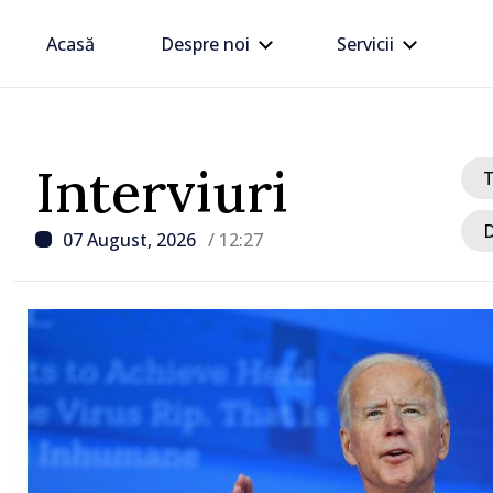
Acasă
Despre noi
Servicii
Interviuri
D
07 August, 2026
/ 12:27
/ Acum 27 minute
Carburanții se ieftinesc
detensionării situației d
Mijlociu