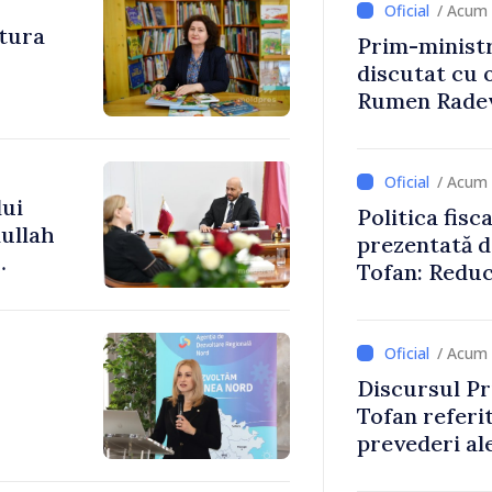
/ Acum 
tura
Prim-ministr
discutat cu 
Rumen Rade
/ Acum 
ui
Politica fisc
dullah
prezentată d
Tofan: Reduc
arezi
stimularea in
mai echitabi
/ Acum 
Discursul Pr
Tofan referit
prevederi ale
anul 2027