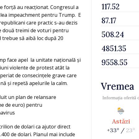
de forță au reacționat. Congresul a
 doilea impeachment pentru Trump. E
publicani care practic s-au dezis
două treimi de voturi pentru
l trebue să aibă loc după 20
mp face apel la unitate națională și
uni violente de protest atât la
speriat de consecințele grave care
ă și repetă apelurile la calm.
Vremea
ăluit un plan de relansare
Informația oferită
ane de euro) pentru
navirus
Astăzi
ilion de dolari ca ajutor direct
+33° /
23°
400 de dolari. Planul mai include