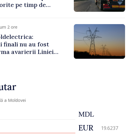
porite pe timp de
cum 2 ore
delectrica:
 finali nu au fost
rma avarierii Liniei
ovsk. Lucrările de
 fi efectuate în regim
utar
lă a Moldovei
MDL
EUR
19.6237