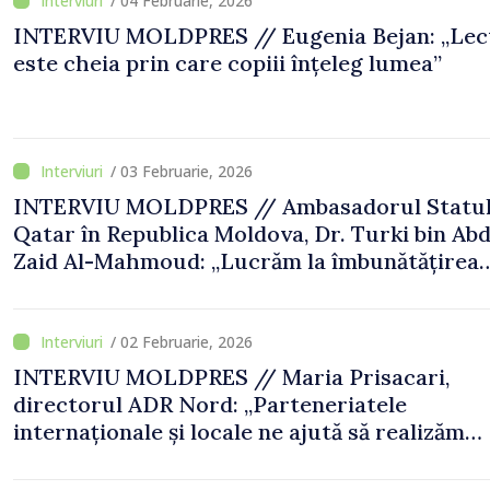
/ 04 Februarie, 2026
INTERVIU MOLDPRES // Eugenia Bejan: „Lec
este cheia prin care copiii înțeleg lumea”
/ 03 Februarie, 2026
INTERVIU MOLDPRES // Ambasadorul Statul
Qatar în Republica Moldova, Dr. Turki bin Ab
Zaid Al-Mahmoud: „Lucrăm la îmbunătățirea
modalităților de atragere a investitorilor qat
pe piața moldovenească”
/ 02 Februarie, 2026
INTERVIU MOLDPRES // Maria Prisacari,
directorul ADR Nord: „Parteneriatele
internaționale și locale ne ajută să realizăm
transformări concrete”