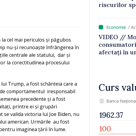
riscurilor s
caniculă
/ A
VIDEO // Mol
 la cel mai periculos și păgubos
consumatorii
mp nu-și recunoaște înfrângerea în
afectați în u
iile centrale ale statului, dar și
Bălți–Dnestr
itor la corectitudinea procesului
reparație vor
prioritar
lui Trump, a fost schânteia care a
Curs val
uni de comportamentul iresponsabil
asemenea precedente și a fost
Banca Naționa
tați, printre ei și grupări
se valida victoria lui Joe Biden, nu
lui american. Urmările au fost
 pentru imaginea țării în lume.