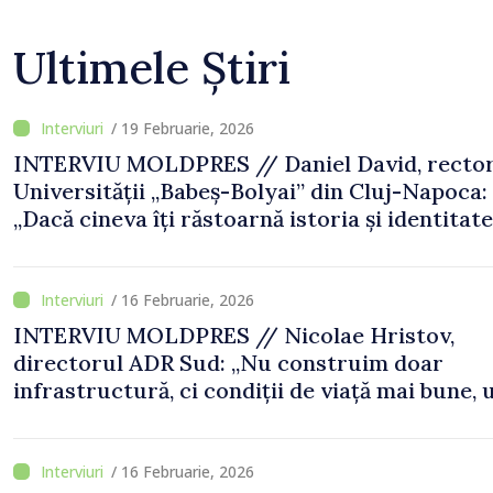
Ultimele Știri
/ 19 Februarie, 2026
INTERVIU MOLDPRES // Daniel David, recto
Universității „Babeș-Bolyai” din Cluj-Napoca:
„Dacă cineva îți răstoarnă istoria și identitat
națională, înseamnă că nu ai suficiente cunoșt
/ 16 Februarie, 2026
INTERVIU MOLDPRES // Nicolae Hristov,
directorul ADR Sud: „Nu construim doar
infrastructură, ci condiții de viață mai bune, 
trai mai ușor pentru mii de locuitori”
/ 16 Februarie, 2026