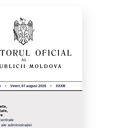
6
Vineri, 07 august 2026
XXXIII
ete,
tate,
ve
centrale
 ale administrației