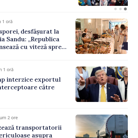
 1 oră
porei, desfășurat la
ia Sandu: „Republica
sează cu viteză spre
ora poate juca un rol
 promovarea și
cestui parcurs”
m 1 oră
p interzice exportul
nterceptoare către
cum 2 ore
ează transportatorii
ericuloase asupra