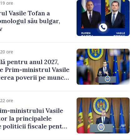
19 ore
ul Vasile Tofan a
omologul său bulgar,
v
20 ore
ală pentru anul 2027,
e Prim-ministrul Vasile
erea poverii pe muncă,
vestițiilor și o taxare
lă
22 ore
im-ministrului Vasile
or la principalele
 politicii fiscale pentru