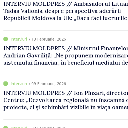
INTERVIU MOLDPRES // Ambasadorul Lituan
Tadas Valionis, despre perspectiva aderării
Republicii Moldova la UE: „Dacă faci lucrurile
devină reale, ele vor deveni realizabile”
/ 13 Februarie, 2026
INTERVIU MOLDPRES // Ministrul Finanțelor
Andrian Gavriliță: „Ne propunem modernizar
sistemului financiar, în beneficiul mediului de
afaceri și al cetățenilor”
/ 09 Februarie, 2026
INTERVIU MOLDPRES // Ion Pînzari, directo
Centru: „Dezvoltarea regională nu înseamnă 
proiecte, ci şi schimbări vizibile în viața oame