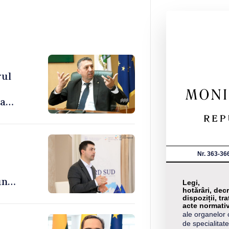
rul
ea
ințe”
Nr. 363-36
un
Legi,
hotărâri, decr
dispoziții, tra
acte normati
ale organelor 
de specialitate