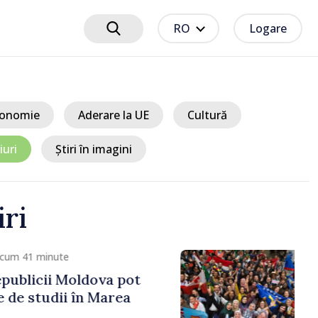
RO
Logare
onomie
Aderare la UE
Cultură
iuri
Știri în imagini
iri
cum 41 minute
publicii Moldova pot
 de studii în Marea