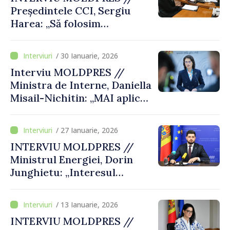
Președintele CCI, Sergiu
Harea: „Să folosim
oportunitățile pe care ni le
oferă procesul de integrare
/ 30 Ianuarie, 2026
europeană pentru a atrage
Interviu MOLDPRES //
investiții și a deveni
Ministra de Interne, Daniella
competitivi”
Misail-Nichitin: „MAI aplică
standarde europene în
domeniul securității și este
/ 27 Ianuarie, 2026
pregătit să avanseze în
INTERVIU MOLDPRES //
procesul de aderare la UE”
Ministrul Energiei, Dorin
Junghietu: „Interesul
primordial este ca cetățenii
să aibă energie sigură şi la
/ 13 Ianuarie, 2026
prețuri accesibile”
INTERVIU MOLDPRES //