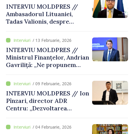
trai mai ușor pentru mii de
INTERVIU MOLDPRES //
locuitori”
Ambasadorul Lituaniei,
Tadas Valionis, despre
perspectiva aderării
Republicii Moldova la UE:
/ 13 Februarie, 2026
„Dacă faci lucrurile să
INTERVIU MOLDPRES //
devină reale, ele vor deveni
Ministrul Finanțelor, Andrian
realizabile”
Gavriliță: „Ne propunem
modernizarea sistemului
financiar, în beneficiul
/ 09 Februarie, 2026
mediului de afaceri și al
INTERVIU MOLDPRES // Ion
cetățenilor”
Pînzari, director ADR
Centru: „Dezvoltarea
regională nu înseamnă doar
proiecte, ci şi schimbări
/ 04 Februarie, 2026
vizibile în viața oamenilor”