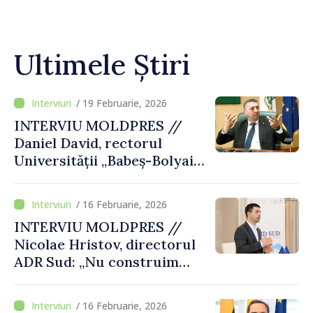
Ultimele Știri
/ 19 Februarie, 2026
INTERVIU MOLDPRES //
Daniel David, rectorul
Universității „Babeș-Bolyai”
din Cluj-Napoca: „Dacă
cineva îți răstoarnă istoria și
/ 16 Februarie, 2026
identitatea națională,
INTERVIU MOLDPRES //
înseamnă că nu ai suficiente
Nicolae Hristov, directorul
cunoștințe”
ADR Sud: „Nu construim
doar infrastructură, ci
condiții de viață mai bune, un
/ 16 Februarie, 2026