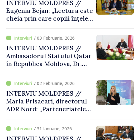
INTERVIU MOLDPRES //
Eugenia Bejan: „Lectura este
cheia prin care copiii înțeleg
lumea”
/ 03 Februarie, 2026
INTERVIU MOLDPRES //
Ambasadorul Statului Qatar
în Republica Moldova, Dr.
Turki bin Abdullah Zaid Al-
Mahmoud: „Lucrăm la
/ 02 Februarie, 2026
îmbunătățirea modalităților
INTERVIU MOLDPRES //
de atragere a investitorilor
Maria Prisacari, directorul
qatarezi pe piața
ADR Nord: „Parteneriatele
moldovenească”
internaționale și locale ne
ajută să realizăm
/ 31 Ianuarie, 2026
transformări concrete”
INTERVIU MOLDPRES //