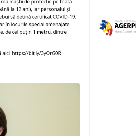
tarea măștii de protecție pe toată
ână la 12 ani), iar personalul și
ebui să dețină certificat COVID-19.
r în locurile special amenajate.
e, de cel puțin 1 metru, dintre
aici: https://bit.ly/3yOrG0R