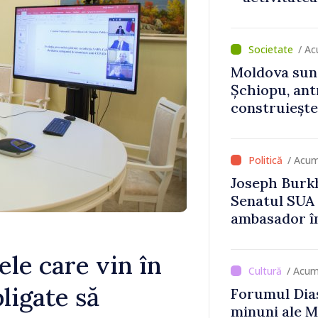
normale
/ Ac
Moldova sun
Șchiopu, an
construiește
Britanie și 
/ Acum
Joseph Burkh
Senatul SUA î
ambasador î
le care vin în
/ Acum
bligate să
Forumul Dias
minuni ale M