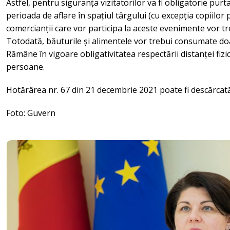
Astfel, pentru siguranța vizitatorilor va fi obligatorie pur
perioada de aflare în spațiul târgului (cu excepția copiilor p
comercianții care vor participa la aceste evenimente vor tr
Totodată, băuturile și alimentele vor trebui consumate doa
Rămâne în vigoare obligativitatea respectării distanței fizic
persoane.
Hotărârea nr. 67 din 21 decembrie 2021 poate fi descărcată 
Foto: Guvern