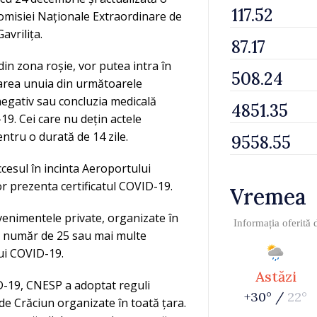
 Comisiei Naționale Extraordinare de
avrilița.
 din zona roșie, vor putea intra în
tarea unuia din următoarele
negativ sau concluzia medicală
9. Cei care nu dețin actele
pentru o durată de 14 zile.
cesul în incinta Aeroportului
 vor prezenta certificatul COVID-19.
Vremea
enimentele private, organizate în
Informația oferită
n număr de 25 sau mai multe
lui COVID-19.
Astăzi
D-19, CNESP a adoptat reguli
+30° /
22°
e de Crăciun organizate în toată țara.