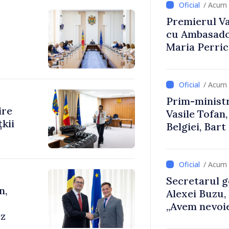
/ Acum 
Premierul Vas
cu Ambasador
Maria Perri
/ Acum 
Prim-ministr
ire
Vasile Tofan,
kii
Belgiei, Bar
despre parcu
Republicii M
/ Acum 
Secretarul g
n,
Alexei Buzu,
„Avem nevoie
cz
dumneavoast