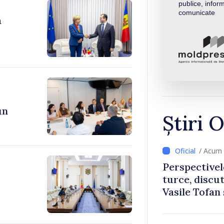
publice, inform
comunicate
a
un
Știri O
/ Acum 
Perspectivel
turce, discu
Vasile Tofan
Uygar Musta