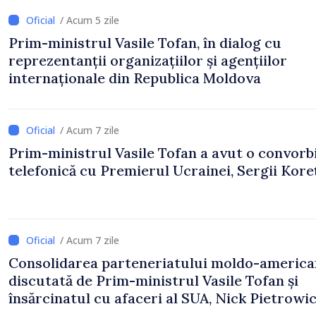
/ Acum 5 zile
Prim-ministrul Vasile Tofan, în dialog cu
reprezentanții organizațiilor și agențiilor
internaționale din Republica Moldova
/ Acum 7 zile
Prim-ministrul Vasile Tofan a avut o convorb
telefonică cu Premierul Ucrainei, Sergii Koreț
/ Acum 7 zile
Consolidarea parteneriatului moldo-america
discutată de Prim-ministrul Vasile Tofan și
însărcinatul cu afaceri al SUA, Nick Pietrowi