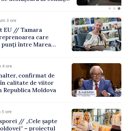
um 3 ore
t EU // Tamara
treprenoarea care
 punți între Marea
Republica Moldova
 4 ore
alter, confirmat de
n calitate de viitor
n Republica Moldova
 5 ore
porei // „Cele șapte
oldovei” – proiectul