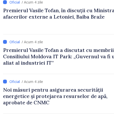
/ Acum 4 zile
Premierul Vasile Tofan, în discuții cu Ministr
afacerilor externe a Letoniei, Baiba Braže
/ Acum 4 zile
Premierul Vasile Tofan a discutat cu membrii
Consiliului Moldova IT Park: „Guvernul va fi 
aliat al industriei IT”
/ Acum 4 zile
Noi măsuri pentru asigurarea securității
energetice și protejarea resurselor de apă,
aprobate de CNMC