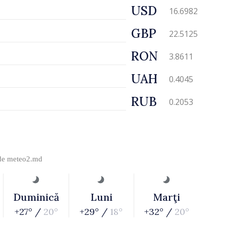
USD
16.6982
GBP
22.5125
RON
3.8611
UAH
0.4045
RUB
0.2053
 de
meteo2.md
Duminică
Luni
Marţi
+27° /
20°
+29° /
18°
+32° /
20°