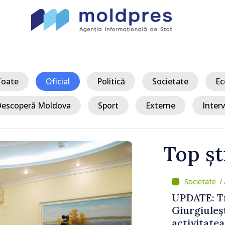
Toate
Oficial
Politică
Societate
Ec
escoperă Moldova
Sport
Externe
Interv
Top șt
/ Ac
aria dinspre
UPDATE: Traf
 100 de
Giurgiulești-
activitatea s