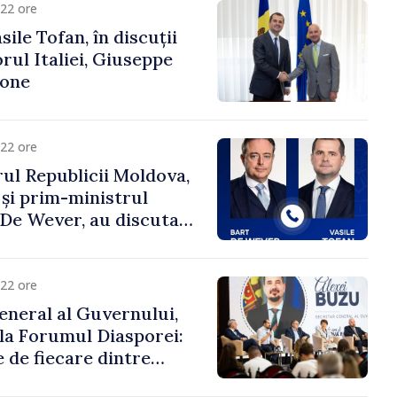
22 ore
ile Tofan, în discuții
ul Italiei, Giuseppe
cone
22 ore
ul Republicii Moldova,
 și prim-ministrul
t De Wever, au discutat
rsul european al
oldova.
22 ore
eneral al Guvernului,
 la Forumul Diasporei:
 de fiecare dintre
ră pentru a construi