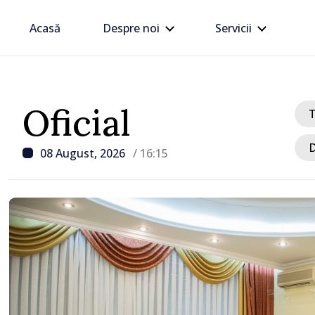
Acasă
Despre noi
Servicii
Oficial
D
08 August, 2026
/ 16:15
/ Acum 2 ore
O dronă a intrat în Bulg
România și a explodat la
metri de graniță