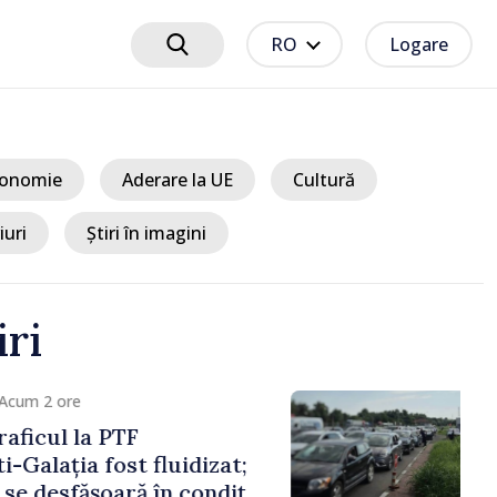
RO
Logare
onomie
Aderare la UE
Cultură
iuri
Știri în imagini
iri
um 2 ore
icul la PTF
Galația fost fluidizat;
e desfășoară în condiții