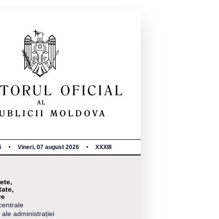
6
Vineri, 07 august 2026
XXXIII
ete,
tate,
ve
centrale
 ale administrației