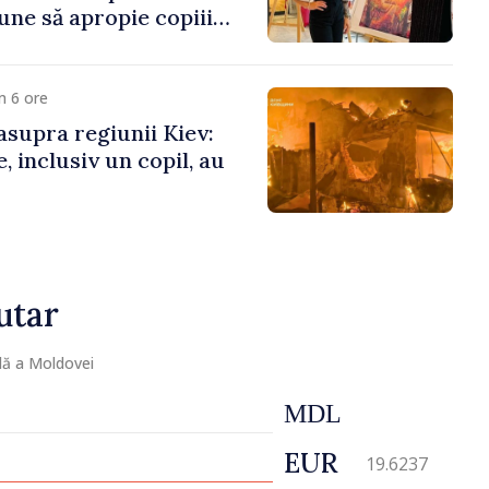
une să apropie copiii
 de țara de origine
m 6 ore
asupra regiunii Kiev:
, inclusiv un copil, au
utar
lă a Moldovei
MDL
EUR
19.6237