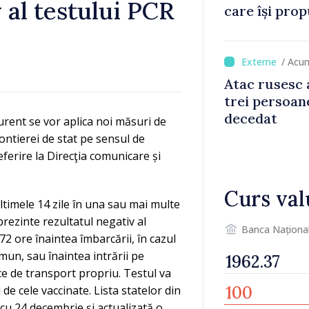
 al testului PCR
care își prop
din diaspora
/ Acu
Atac rusesc 
trei persoane
decedat
rent se vor aplica noi măsuri de
rontierei de stat pe sensul de
erire la Direcţia comunicare și
Curs val
ultimele 14 zile în una sau mai multe
 prezinte rezultatul negativ al
Banca Naționa
72 ore înaintea îmbarcării, în cazul
mun, sau înaintea intrării pe
ace de transport propriu. Testul va
de cele vaccinate. Lista statelor din
 cu 24 decembrie și actualizată o