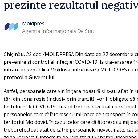
prezinte rezultatul negativ
Moldpres
Agenția Informațională De Stat
Chişinău, 22 dec. /MOLDPRES/. Din data de 27 decembrie cu
prevenire şi control al infecției COVID-19, la traversarea f
intrare în Republica Moldova, informează MOLDPRES cu ref
protocol a Guvernului.
Astfel, persoanele care vin în țara noastră şi s-au aflat în 
ţări din zona roșie (inclusiv prin tranzit), vor fi obligate să
testului PCR COVID-19. Testul trebuie efectuat cu cel mult 
persoanelor care călătoresc cu mijloace de transport în co
teritoriul Moldovei, în cazul celor care călătoresc cu mijlo
trebui efectuat atât de către persoanele nevaccinate, cât și 
zona roșie va fi întocmită de Ministerul Sănătății începând