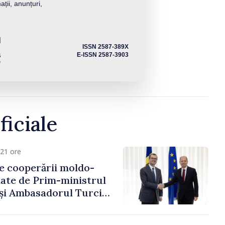
ații, anunțuri,
ISSN 2587-389X
E-ISSN 2587-3903
ficiale
21 ore
e cooperării moldo-
tate de Prim-ministrul
 și Ambasadorul Turciei,
fa Sertel