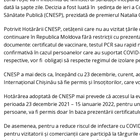
dată la șapte zile. Decizia a fost luată în ședința de ieri a
Sănătate Publică (CNESP), prezidată de premierul Natalia G
Potrivit Hotărârii CNESP, cetățenii care nu au vizitat țările
continuare în Republica Moldova fără restricții cu prezen
documente: certificatul de vaccinare, testul PCR sau rapid 
confirmativă în cazul persoanelor care au suportat COVID-1
respective, vor fi obligați să respecte regimul de izolare 
CNESP a mai decis ca, începând cu 23 decembrie, curent, ac
Internațional Chișinău să fie permis și însoțitorilor, care
Hotărârea adoptată de CNESP mai prevede că accesul la ev
perioada 23 decembrie 2021 – 15 ianuarie 2022, pentru u
persoane, va fi permis doar în baza prezentării certificatu
De asemenea, pentru a reduce riscul de infectare cu COVI
pentru vizitatorii și comercianții care participă la târguril