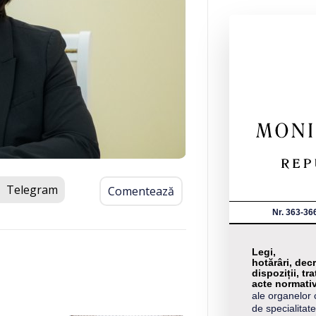
Telegram
Comentează
Nr. 363-36
Legi,
hotărâri, decr
dispoziții, tra
acte normati
ale organelor 
de specialitate