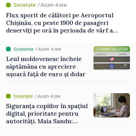
/ Acum 4 ore
Flux sporit de călători pe Aeroportul
Chișinău, cu peste 1900 de pasageri
deserviți pe oră în perioada de vârf a
concediilor
/ Acum 4 ore
Leul moldovenesc încheie
săptămâna cu apreciere
ușoară față de euro și dolar
/ Acum 4 ore
Siguranța copiilor în spațiul
digital, prioritate pentru
autorități. Maia Sandu:
„Trebuie să creăm