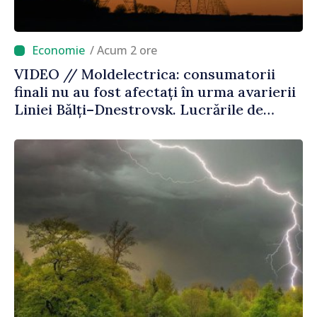
/ Acum 2 ore
VIDEO // Moldelectrica: consumatorii
finali nu au fost afectați în urma avarierii
Liniei Bălți–Dnestrovsk. Lucrările de
reparație vor fi efectuate în regim
prioritar