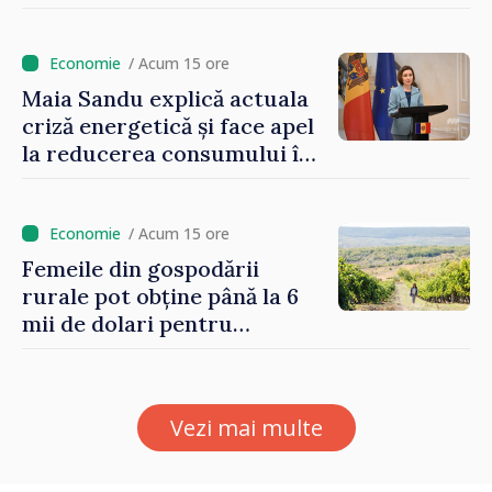
Sandu: „Nu ne blochează
niciun stat”
/ Acum 15 ore
Maia Sandu explică actuala
criză energetică și face apel
la reducerea consumului în
orele de vârf: „Doar astfel
putem menține prețurile la
un nivel mai mic”
/ Acum 15 ore
Femeile din gospodării
rurale pot obține până la 6
mii de dolari pentru
investiții în afaceri verzi şi
durabile
Vezi mai multe