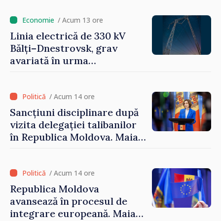
libere și corecte””
/ Acum 13 ore
Linia electrică de 330 kV
Bălți–Dnestrovsk, grav
avariată în urma
calamităților naturale
/ Acum 14 ore
Sancțiuni disciplinare după
vizita delegației talibanilor
în Republica Moldova. Maia
Sandu: „Este rușinos că
oameni cu funcții înalte nu
cunosc politica statului”
/ Acum 14 ore
Republica Moldova
avansează în procesul de
integrare europeană. Maia