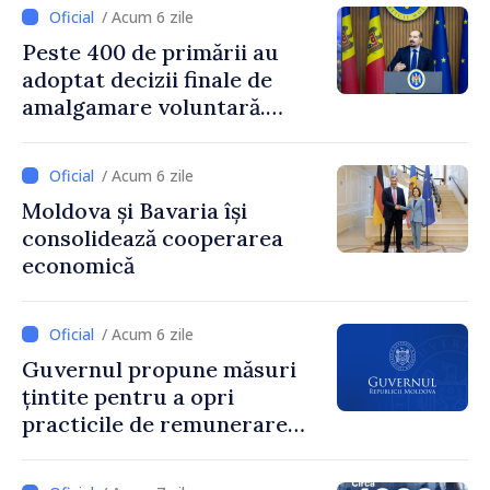
/ Acum 6 zile
Peste 400 de primării au
adoptat decizii finale de
amalgamare voluntară.
Secretarul general al
Guvernului, Alexei Buzu:
/ Acum 6 zile
„85,5% dintre primării au
Moldova și Bavaria își
inițiat procesul. Le
consolidează cooperarea
mulțumim aleșilor locali
economică
pentru că au pus pe primul
loc interesul oamenilor și
dezvoltar
/ Acum 6 zile
Guvernul propune măsuri
țintite pentru a opri
practicile de remunerare
exagerată