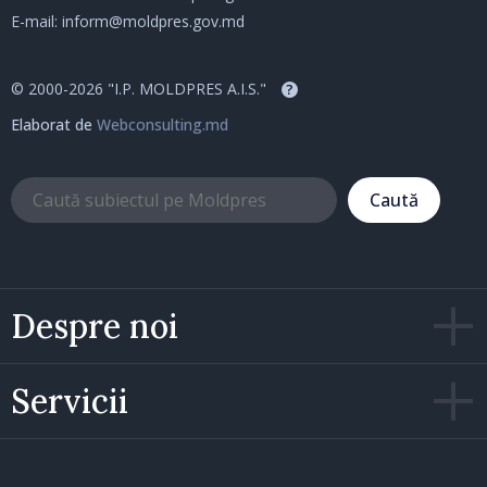
E-mail:
inform@moldpres.gov.md
© 2000-2026 "I.P. MOLDPRES A.I.S."
?
Elaborat de
Webconsulting.md
Caută
Despre noi
Servicii