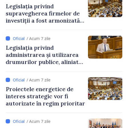
Legislația privind
supravegherea firmelor de
investiții a fost armonizată
cu normele UE
/ Acum 7 zile
Legislația privind
administrarea și utilizarea
drumurilor publice, aliniată
la standardele UE
/ Acum 7 zile
Proiectele energetice de
interes strategic vor fi
autorizate în regim prioritar
/ Acum 7 zile