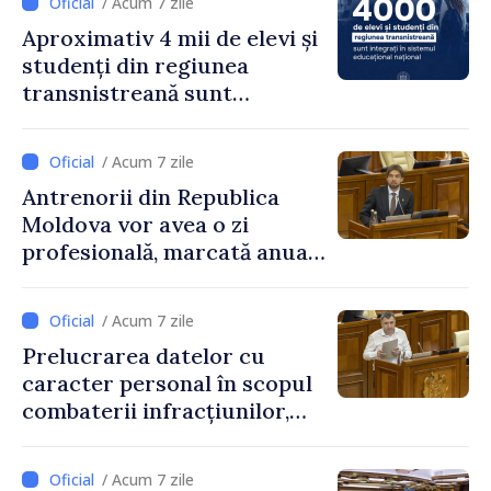
/ Acum 7 zile
Aproximativ 4 mii de elevi și
studenți din regiunea
transnistreană sunt
integrați în sistemul
educațional național
/ Acum 7 zile
Antrenorii din Republica
Moldova vor avea o zi
profesională, marcată anual
pe 25 septembrie
/ Acum 7 zile
Prelucrarea datelor cu
caracter personal în scopul
combaterii infracțiunilor,
reglementată de o nouă lege
/ Acum 7 zile