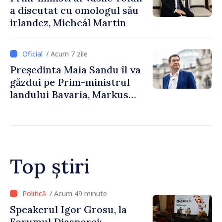
a discutat cu omologul său
irlandez, Micheál Martin
/ Acum 7 zile
Președinta Maia Sandu îl va
găzdui pe Prim-ministrul
landului Bavaria, Markus
Söder
Top știri
/ Acum 8 minute
Circa un miliard de lei,
transferat de BNM la