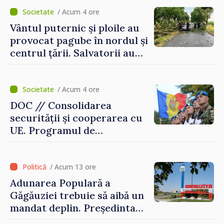
mecanisme care să-i
protejeze”
/ Acum 4 ore
Vântul puternic și ploile au
provocat pagube în nordul și
centrul țării. Salvatorii au
intervenit în zece cazuri
/ Acum 4 ore
DOC // Consolidarea
securității și cooperarea cu
UE. Programul de
implementare a Strategiei
Naționale de Apărare pentru
perioada 2024–2034,
/ Acum 13 ore
publicat în Monitorul Oficial
Adunarea Populară a
Găgăuziei trebuie să aibă un
mandat deplin. Președinta
Maia Sandu: „Alegerile să fie