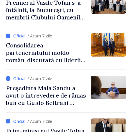
Premierul Vasile Tofan s-a
întâlnit, la București, cu
membrii Clubului Oamenilor
de Afaceri Basarabeni
/ Acum 7 zile
Consolidarea
parteneriatului moldo-
român, discutată cu liderii
Parlamentului României
/ Acum 7 zile
Președinta Maia Sandu a
avut o întrevedere de rămas
bun cu Guido Beltrani,
directorul Biroului de
Cooperare al Elveției în
/ Acum 7 zile
Republica Moldova
Prim-ministrul Vasile Tofan