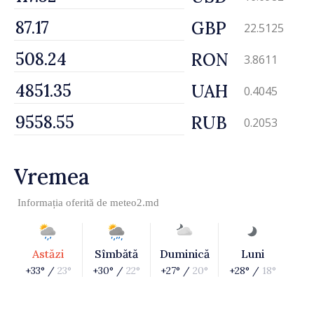
GBP
22.5125
RON
3.8611
UAH
0.4045
RUB
0.2053
Vremea
Informația oferită de
meteo2.md
Astăzi
Sîmbătă
Duminică
Luni
+33° /
23°
+30° /
22°
+27° /
20°
+28° /
18°