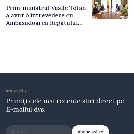
Prim-ministrul Vasile Tofan
a avut o întrevedere cu
Ambasadoarea Regatului
Unit al Marii Britanii și
Irlandei de Nord, Fern
Horine
#newsletter
Primiți cele mai recente știri direct pe
E-mailul dvs.
Abonează-te