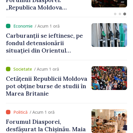
bugetul de stat
/ Acum 1 oră
Carburanții se ieftinesc, pe
fondul detensionării
situației din Orientul
Mijlociu
/ Acum 1 oră
Cetățenii Republicii Moldova
pot obține burse de studii în
Marea Britanie
/ Acum 1 oră
Forumul Diasporei,
desfășurat la Chișinău. Maia