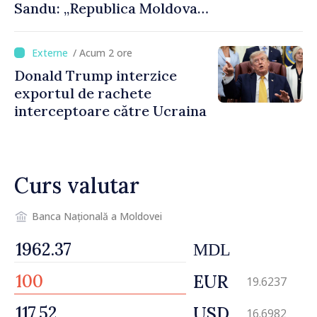
Sandu: „Republica Moldova
avansează cu viteză spre UE,
iar diaspora poate juca un
/ Acum 2 ore
rol important în promovarea
Donald Trump interzice
și susținerea acestui
exportul de rachete
parcurs”
interceptoare către Ucraina
Curs valutar
Banca Națională a Moldovei
MDL
EUR
19.6237
USD
16.6982