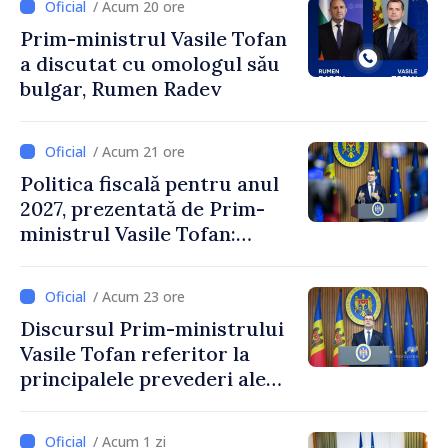
/ Acum 20 ore
Crucii Roșii în Moldova
Prim-ministrul Vasile Tofan
a discutat cu omologul său
bulgar, Rumen Radev
/ Acum 21 ore
Politica fiscală pentru anul
2027, prezentată de Prim-
ministrul Vasile Tofan:
Reducerea poverii pe muncă,
stimularea investițiilor și o
/ Acum 23 ore
taxare mai echitabilă
Discursul Prim-ministrului
Vasile Tofan referitor la
principalele prevederi ale
politicii fiscale pentru anul
2027
/ Acum 1 zi