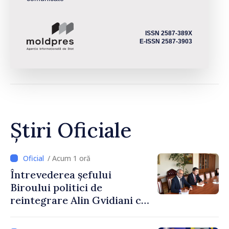
ISSN 2587-389X
E-ISSN 2587-3903
Știri Oficiale
/ Acum 1 oră
Întrevederea șefului
Biroului politici de
reintegrare Alin Gvidiani cu
reprezentanții Misiunii
Comitetului Internațional al