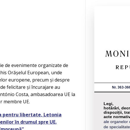
rie de evenimente organizate de
schis Orășelul European, unde
telor europene, precum și despre
 felicitare și încurajare au
Nr. 363-36
 António Costa, ambasadoarea UE la
lor membre UE.
Legi,
hotărâri, decr
dispoziții, tra
ta pentru libertate, Letonia
acte normati
nilor în drumul spre UE.
ale organelor 
de specialitate
 împreună”