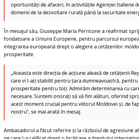
oportunități de afaceri, în activitățile Agenției Italien
domenii de la dezvoltare rurală până la securitate ener
În mesajul său, Giuseppe Maria Perricone a reafirmat sprij
fondatoare a Uniunii Europene, pentru parcursul european 
integrarea europeană drept o alegere a cetățenilor moldove
prosperitate.
„Aceasta este direcția de acțiune aleasă de cetățenii Re
care vi l-ați stabilit pentru țara dumneavoastră, pentru a
prosperitate pentru toți. Admirăm determinarea cu car
necesare. Suntem onorați să vă fim alături, oferind sprij
acest moment crucial pentru viitorul Moldovei și, de fap
nostru”, se mai arată în mesaj.
Ambasadorul a făcut referire și la războiul de agresiune al
pe care l-a calificat drept o încălcare a dreptului internați