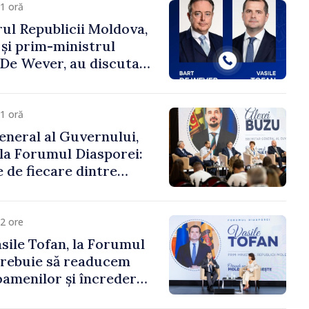
1 oră
ul Republicii Moldova,
 și prim-ministrul
t De Wever, au discutat
rsul european al
oldova.
1 oră
eneral al Guvernului,
 la Forumul Diasporei:
 de fiecare dintre
ră pentru a construi
ai puternice”
2 ore
sile Tofan, la Forumul
Trebuie să readucem
amenilor și încrederea
 Moldova merge în