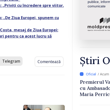
publice, inform
Priviți cu încredere spre viitor.
comunicate
: „De Ziua Europei, spunem cu
 Costa, mesaj de Ziua Europei:
ri pentru ca acest lucru să
Știri O
Telegram
Comentează
/ Acum
Premierul Vas
cu Ambasador
Maria Perri