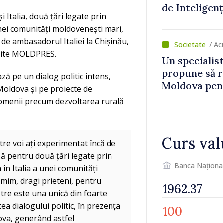
de Inteligenț
Italia, două țări legate prin
 unei comunități moldovenești mari,
s de ambasadorul Italiei la Chișinău,
/ Ac
smite MOLDPRES.
Un specialist
propune să r
ază pe un dialog politic intens,
Moldova pent
 Moldova și pe proiecte de
dezvoltarea 
domenii precum dezvoltarea rurală
național
Curs val
tre voi ați experimentat încă de
ză pentru două țări legate prin
Banca Naționa
a în Italia a unei comunități
umim, dragi prieteni, pentru
astre este una unică din foarte
ea dialogului politic, în prezența
ova, generând astfel