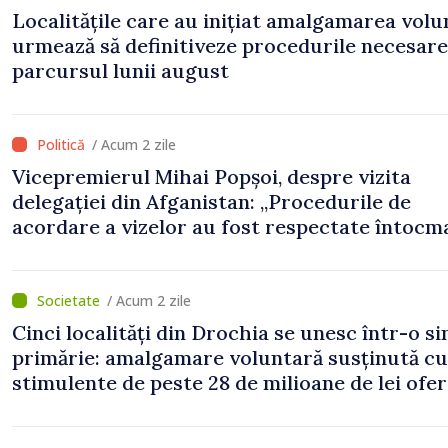
Localitățile care au inițiat amalgamarea volu
urmează să definitiveze procedurile necesare
parcursul lunii august
/ Acum 2 zile
Vicepremierul Mihai Popșoi, despre vizita
delegației din Afganistan: „Procedurile de
acordare a vizelor au fost respectate întocm
s-au constatat încălcări ale prevederilor lega
/ Acum 2 zile
Cinci localități din Drochia se unesc într-o s
primărie: amalgamare voluntară susținută cu
stimulente de peste 28 de milioane de lei ofer
Guvern