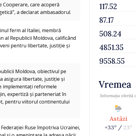
e de Cooperare, care acoperă
getică”, a declarat ambasadorul.
inul ferm al Italiei, membră
al Republicii Moldova, calificând
ni pentru libertate, justiție și
publicii Moldova, obiectivul pe
 asigura libertate, justiție și
Vremea
e implementați reformele
in, expertiză și parteneriat în
Informația oferită
t, pentru viitorul continentului
Astăzi
+33° /
23°
 Federației Ruse împotriva Ucrainei,
onal și o amenințare la adresa păcii