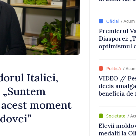
lucrări de re
/ Acum 
Premierul Va
Diasporei: „
optimismul o
că Republica
direcția cor
/ Acum
rul Italiei,
VIDEO // Pes
decis amalga
: „Suntem
beneficia de
investiții. I
în acest moment
important să
ldovei”
dăm o șansă l
/ Ac
dezvolte”
Elevii moldo
medalii la O