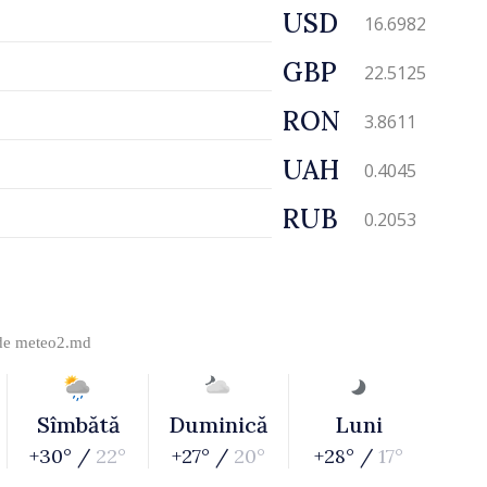
USD
16.6982
GBP
22.5125
RON
3.8611
UAH
0.4045
RUB
0.2053
 de
meteo2.md
Sîmbătă
Duminică
Luni
+30° /
22°
+27° /
20°
+28° /
17°