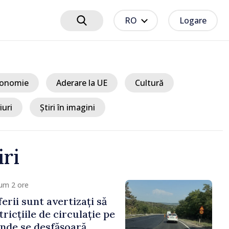
RO
Logare
onomie
Aderare la UE
Cultură
iuri
Știri în imagini
iri
um 2 ore
erii sunt avertizați să
ricțiile de circulație pe
nde se desfășoară