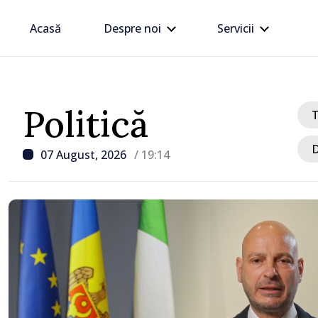
Acasă
Despre noi
Servicii
Politică
D
07 August, 2026
/ 19:14
/ Acum 2 ore
CNAS a finanțat plata
indemnizațiilor pentru f
copii și a celor pentru i