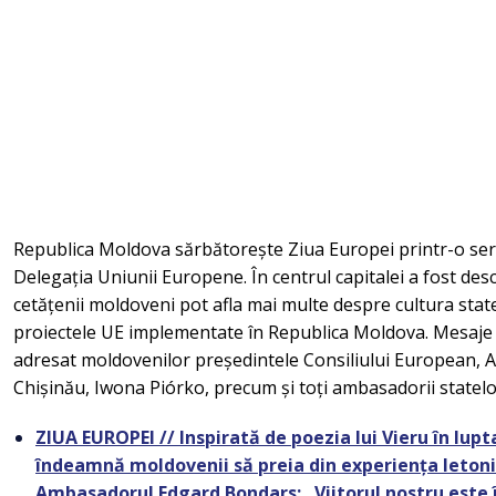
Republica Moldova sărbătorește Ziua Europei printr-o se
Delegația Uniunii Europene. În centrul capitalei a fost de
cetățenii moldoveni pot afla mai multe despre cultura sta
proiectele UE implementate în Republica Moldova. Mesaje de
adresat moldovenilor președintele Consiliului European,
Chișinău, Iwona Piórko, precum și toți ambasadorii state
ZIUA EUROPEI // Inspirată de poezia lui Vieru în lup
îndeamnă moldovenii să preia din experiența letonie
Ambasadorul Edgard Bondars: „Viitorul nostru este