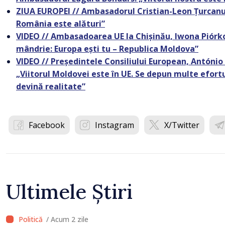
ZIUA EUROPEI // Ambasadorul Cristian-Leon Țurcanu: „
România este alături”
VIDEO // Ambasadoarea UE la Chișinău, Iwona Piórko
mândrie: Europa ești tu – Republica Moldova”
VIDEO // Președintele Consiliului European, António
„Viitorul Moldovei este în UE. Se depun multe efortu
devină realitate”
Facebook
Instagram
X/Twitter
Ultimele Știri
/ Acum 2 zile