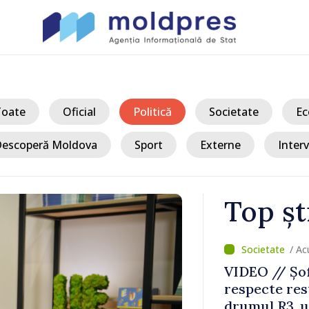
Toate
Oficial
Politică
Societate
Ec
escoperă Moldova
Sport
Externe
Interv
Top șt
/ Ac
VIDEO // Șof
amiliile cu
respecte rest
ncapacitate
drumul R3, u