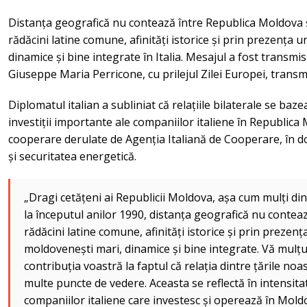
Distanța geografică nu contează între Republica Moldova și 
rădăcini latine comune, afinități istorice și prin prezența
dinamice și bine integrate în Italia. Mesajul a fost transmi
Giuseppe Maria Perricone, cu prilejul Zilei Europei, tran
Diplomatul italian a subliniat că relațiile bilaterale se baze
investiții importante ale companiilor italiene în Republica
cooperare derulate de Agenția Italiană de Cooperare, în 
și securitatea energetică.
„Dragi cetățeni ai Republicii Moldova, așa cum mulți din
la începutul anilor 1990, distanța geografică nu contea
rădăcini latine comune, afinități istorice și prin prezenț
moldovenești mari, dinamice și bine integrate. Vă mulț
contribuția voastră la faptul că relația dintre țările no
multe puncte de vedere. Aceasta se reflectă în intensitat
companiilor italiene care investesc și operează în Mold