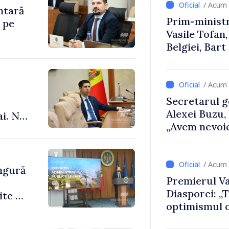
/ Acum 
ntară
Prim-ministr
 pe
Vasile Tofan,
Belgiei, Bar
despre parcu
Republicii M
/ Acum 
Secretarul g
Alexei Buzu,
ai. Nu
„Avem nevoie
le”
dumneavoast
comunități m
/ Acum 
ingură
Premierul Va
Diasporei: „
ite de
optimismul o
că Republica