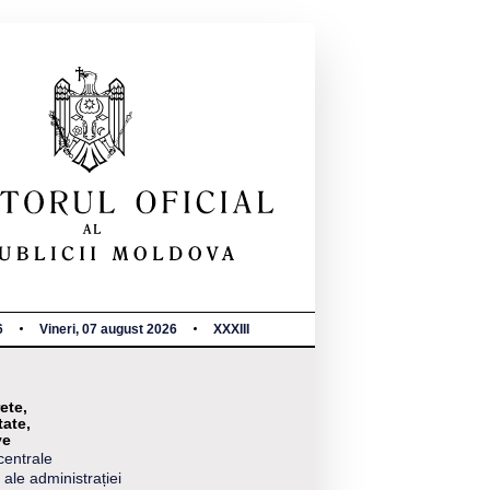
6
Vineri, 07 august 2026
XXXIII
ete,
tate,
ve
centrale
 ale administrației