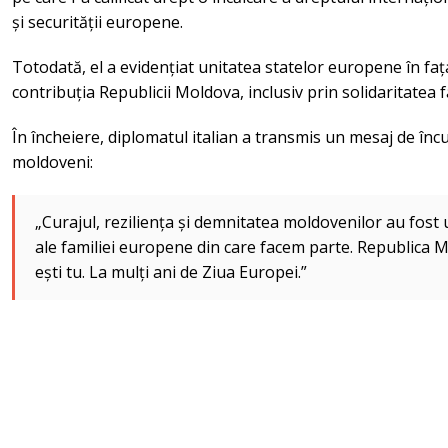
și securității europene.
Totodată, el a evidențiat unitatea statelor europene în faț
contribuția Republicii Moldova, inclusiv prin solidaritatea 
În încheiere, diplomatul italian a transmis un mesaj de înc
moldoveni:
„Curajul, reziliența și demnitatea moldovenilor au fost 
ale familiei europene din care facem parte. Republica 
ești tu. La mulți ani de Ziua Europei.”