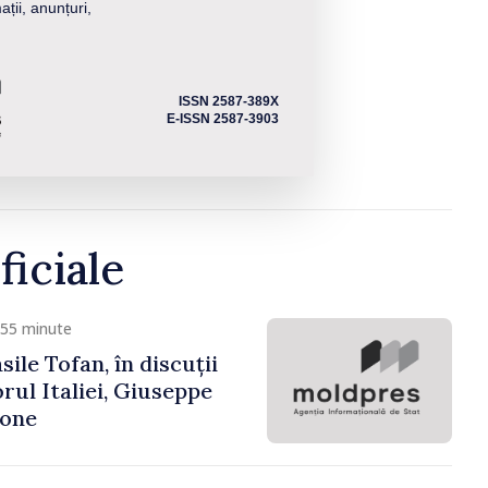
ații, anunțuri,
ISSN 2587-389X
E-ISSN 2587-3903
ficiale
 55 minute
ile Tofan, în discuții
ul Italiei, Giuseppe
cone