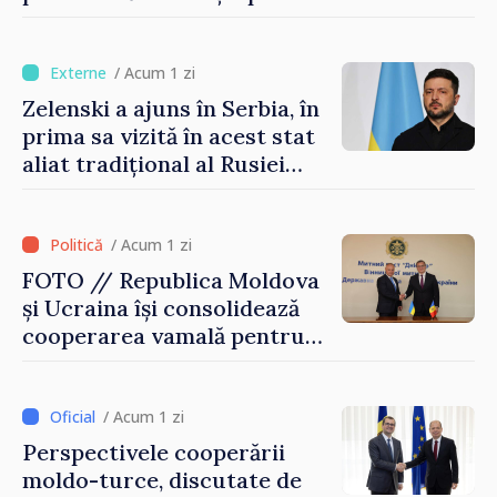
turism, investiții și
exporturi
/ Acum 1 zi
Zelenski a ajuns în Serbia, în
prima sa vizită în acest stat
aliat tradițional al Rusiei
după 2022
/ Acum 1 zi
FOTO // Republica Moldova
și Ucraina își consolidează
cooperarea vamală pentru
securizarea frontierei și
integrarea europeană.
Reuniune la Moghiliov-
/ Acum 1 zi
Podolsk
Perspectivele cooperării
moldo-turce, discutate de