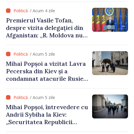
/ Acum 4 zile
Premierul Vasile Tofan,
despre vizita delegației din
Afganistan: „R. Moldova nu
recunoaște guvernarea
talibană. Aprobarea acestei
/ Acum 5 zile
vizite a fost o eroare de
Mihai Popșoi a vizitat Lavra
evaluare și de coordonare
Pecerska din Kiev și a
instituțională”
condamnat atacurile Rusiei
asupra patrimoniului
cultural al Ucrainei
/ Acum 5 zile
Mihai Popșoi, întrevedere cu
Andrii Sybiha la Kiev:
„Securitatea Republicii
Moldova este strâns legată