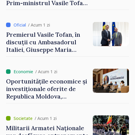
Prim-ministrul Vasile Tofan
și Ambasadorul Turciei,
Uygar Mustafa Sertel
/ Acum 1 zi
Premierul Vasile Tofan, în
discuții cu Ambasadorul
Italiei, Giuseppe Maria
Perricone
/ Acum 1 zi
Oportunitățile economice și
investiționale oferite de
Republica Moldova,
prezentate de vicepremierul
Eugeniu Osmochescu, la
Forumul Diasporei
/ Acum 1 zi
Militarii Armatei Naționale