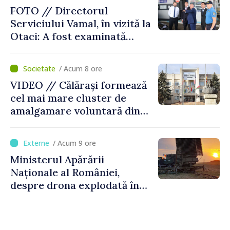
FOTO // Directorul
Serviciului Vamal, în vizită la
Otaci: A fost examinată
posibilitatea dotării Zonei de
control vamal cu un scanner
/ Acum 8 ore
performant
VIDEO // Călărași formează
cel mai mare cluster de
amalgamare voluntară din
Republica Moldova. Consiliul
orășenesc a aprobat decizia
/ Acum 9 ore
finală
Ministerul Apărării
Naționale al României,
despre drona explodată în
Bulgaria: „Radarele noastre
nu au detectat niciun
vehicul aerian”