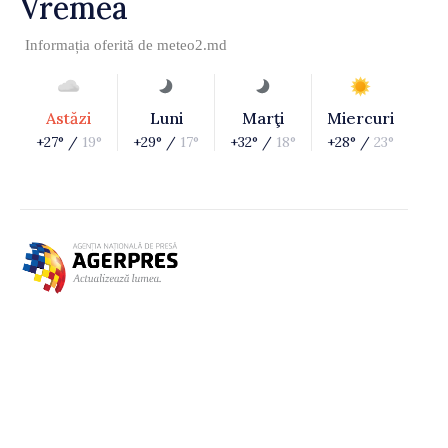
Vremea
Informația oferită de
meteo2.md
Astăzi
Luni
Marţi
Miercuri
+27° /
19°
+29° /
17°
+32° /
18°
+28° /
23°