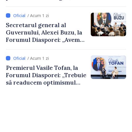
De Wever, au discutat
despre parcursul european
/ Acum 1 zi
al Republicii Moldova.
Secretarul general al
Guvernului, Alexei Buzu, la
Forumul Diasporei: „Avem
nevoie de fiecare dintre
dumneavoastră pentru a
/ Acum 1 zi
construi comunități mai
Premierul Vasile Tofan, la
puternice”
Forumul Diasporei: „Trebuie
să readucem optimismul
oamenilor și încrederea că
Republica Moldova merge în
direcția corectă”