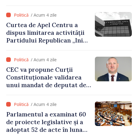
voluntară susținută cu
stimulente de peste 28 de
/ Acum 4 zile
milioane de lei oferite de
Curtea de Apel Centru a
Guvern
dispus limitarea activității
Partidului Republican „Inima
Moldovei” pentru 12 luni
/ Acum 4 zile
CEC va propune Curții
Constituționale validarea
unui mandat de deputat de
pe lista PAS
/ Acum 4 zile
Parlamentul a examinat 60
de proiecte legislative și a
adoptat 52 de acte în luna
iulie