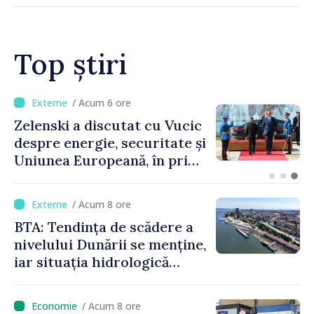
Top știri
/ Acum 2 ore
Bulgaria: Ambasadoarea
Ucrainei, convocată la
Ministerul de Externe în
legătură cu drona prăbușită
/ Acum 8 ore
BTA: Tendința de scădere a
nivelului Dunării se menține,
iar situația hidrologică
rămâne dificilă
/ Acum 8 ore