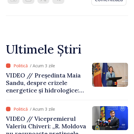
Ultimele Știri
/ Acum 3 zile
VIDEO // Președinta Maia
Sandu, despre crizele
energetice și hidrologice:
„Guvernul va face tot
posibilul pentru a atenua
/ Acum 3 zile
consecințele”
VIDEO // Vicepremierul
Valeriu Chiveri: „R. Moldova
nu recunoaște pretinsele