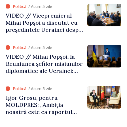
de securitatea Ucrainei”
/ Acum 5 zile
VIDEO // Vicepremierul
Mihai Popșoi a discutat cu
președintele Ucrainei despre
gestionarea situației
hidrologice din bazinul
/ Acum 5 zile
râului Nistru și proiecte
VIDEO // Mihai Popșoi, la
comune în infrastructură și
Reuniunea șefilor misiunilor
energie
diplomatice ale Ucrainei:
„Republica Moldova a făcut
alegerea. Ne-am alăturat
/ Acum 5 zile
Ucrainei”
Igor Grosu, pentru
MOLDPRES: „Ambiția
noastră este ca raportul
Comisiei Europene din acest
an să fie și mai bun”