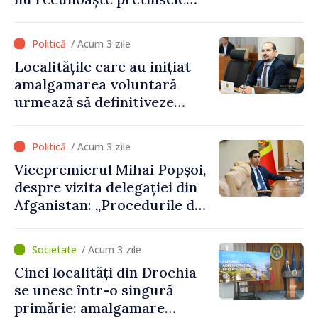
acte de privatizare realizate
de structurile de la Tiraspol
/ Acum 3 zile
în raioanele de est”
Localitățile care au inițiat
amalgamarea voluntară
urmează să definitiveze
procedurile necesare pe
parcursul lunii august
/ Acum 3 zile
Vicepremierul Mihai Popșoi,
despre vizita delegației din
Afganistan: „Procedurile de
acordare a vizelor au fost
respectate întocmai. Nu s-
/ Acum 3 zile
au constatat încălcări ale
Cinci localități din Drochia
prevederilor legale”
se unesc într-o singură
primărie: amalgamare