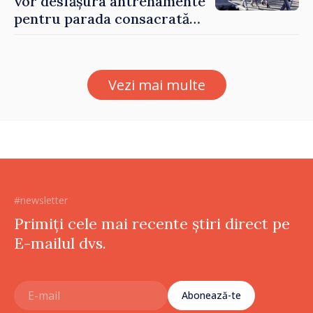
vor desfășura antrenamente
pentru parada consacrată
Zilei Independenței
Vezi mai multe
#newsletter
Primiți cele mai recente știri direct pe
E-mailul dvs.
Abonează-te