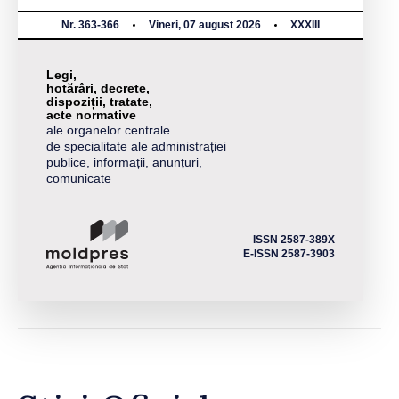
Nr. 363-366
Vineri, 07 august 2026
XXXIII
Legi,
hotărâri, decrete,
dispoziții, tratate,
acte normative
ale organelor centrale
de specialitate ale administrației
publice, informații, anunțuri,
comunicate
ISSN 2587-389X
E-ISSN 2587-3903