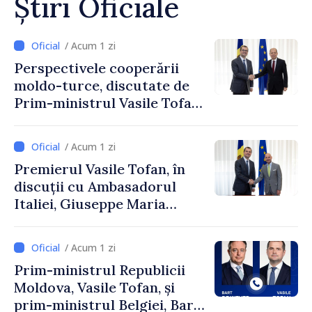
Știri Oficiale
/ Acum 1 zi
Perspectivele cooperării
moldo-turce, discutate de
Prim-ministrul Vasile Tofan
și Ambasadorul Turciei,
Uygar Mustafa Sertel
/ Acum 1 zi
Premierul Vasile Tofan, în
discuții cu Ambasadorul
Italiei, Giuseppe Maria
Perricone
/ Acum 1 zi
Prim-ministrul Republicii
Moldova, Vasile Tofan, și
prim-ministrul Belgiei, Bart