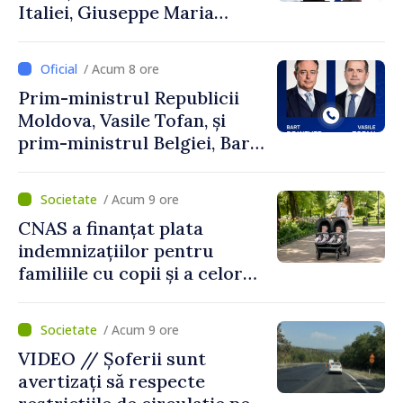
Italiei, Giuseppe Maria
Perricone
/ Acum 8 ore
Prim-ministrul Republicii
Moldova, Vasile Tofan, și
prim-ministrul Belgiei, Bart
De Wever, au discutat
despre parcursul european
/ Acum 9 ore
al Republicii Moldova.
CNAS a finanțat plata
indemnizațiilor pentru
familiile cu copii și a celor
pentru incapacitate
temporară de muncă
/ Acum 9 ore
VIDEO // Șoferii sunt
avertizați să respecte