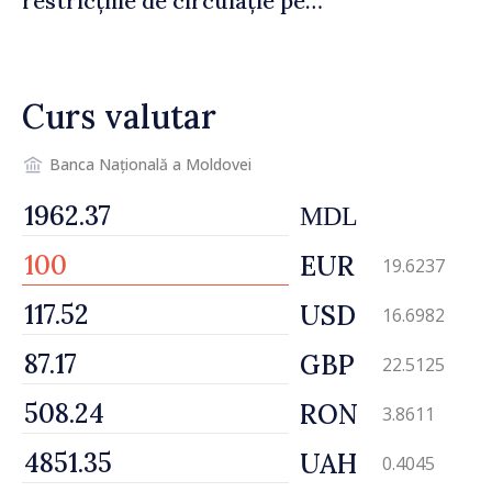
restricțiile de circulație pe
drumul R3, unde se
desfășoară lucrări de
reparație
Curs valutar
Banca Națională a Moldovei
MDL
EUR
19.6237
USD
16.6982
GBP
22.5125
RON
3.8611
UAH
0.4045