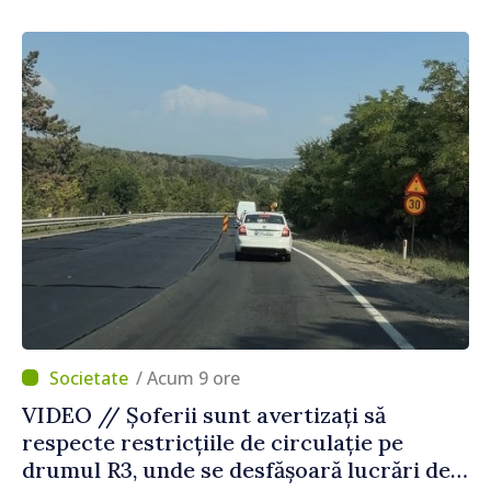
Agenția Executivă pentru Bulgarii din
Străinătate
/ Acum 9 ore
VIDEO // Șoferii sunt avertizați să
respecte restricțiile de circulație pe
drumul R3, unde se desfășoară lucrări de