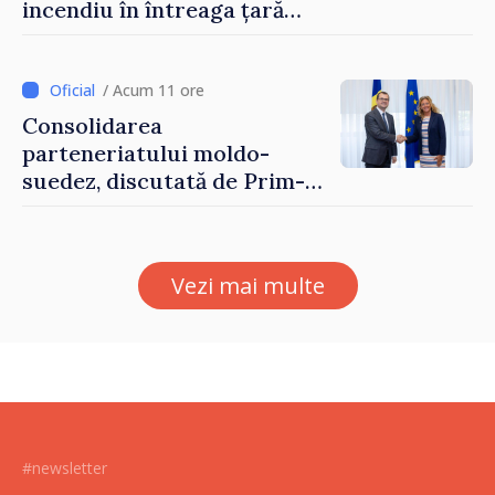
incendiu în întreaga țară
până pe 14 august
/ Acum 11 ore
Consolidarea
parteneriatului moldo-
suedez, discutată de Prim-
ministrul Vasile Tofan și
Ambasadoarea Suediei,
Petra Lärke
Vezi mai multe
#newsletter