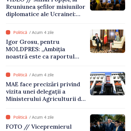
comune în infrastructură și
Reuniunea șefilor misiunilor
energie
diplomatice ale Ucrainei:
„Republica Moldova a făcut
alegerea. Ne-am alăturat
/ Acum 4 zile
Ucrainei”
Igor Grosu, pentru
MOLDPRES: „Ambiția
noastră este ca raportul
Comisiei Europene din acest
an să fie și mai bun”
/ Acum 4 zile
MAE face precizări privind
vizita unei delegații a
Ministerului Agriculturii din
Afganistan la Chișinău
/ Acum 4 zile
FOTO // Vicepremierul