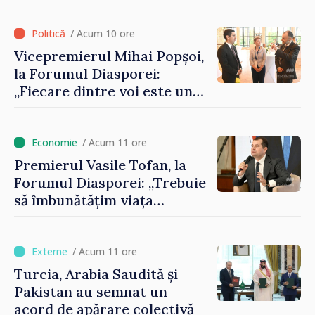
registrului naval național
/ Acum 10 ore
Vicepremierul Mihai Popșoi,
la Forumul Diasporei:
„Fiecare dintre voi este un
ambasador al țării noastre și
contribuie la promovarea
imaginii Republicii Moldova”
/ Acum 11 ore
Premierul Vasile Tofan, la
Forumul Diasporei: „Trebuie
să îmbunătățim viața
oamenilor și să repornim
motoarele economiei”
/ Acum 11 ore
Turcia, Arabia Saudită și
Pakistan au semnat un
acord de apărare colectivă