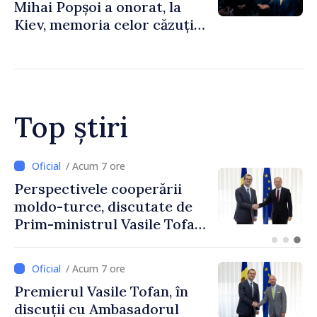
Mihai Popșoi a onorat, la
Kiev, memoria celor căzuți
pentru libertatea Ucrainei:
„Acest război trebuie să
înceteze”
Top știri
/ Acum 4 ore
Forumul Diasporei //
Republica Moldova,
promovată în Elveția prin
turism, investiții și
exporturi
/ Acum 7 ore
Premierul Vasile Tofan, în
discuții cu Ambasadorul