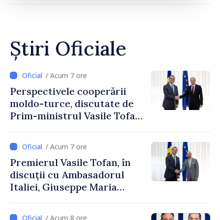
Știri Oficiale
/ Acum 7 ore
Perspectivele cooperării
moldo-turce, discutate de
Prim-ministrul Vasile Tofan
și Ambasadorul Turciei,
Uygar Mustafa Sertel
/ Acum 7 ore
Premierul Vasile Tofan, în
discuții cu Ambasadorul
Italiei, Giuseppe Maria
Perricone
/ Acum 8 ore