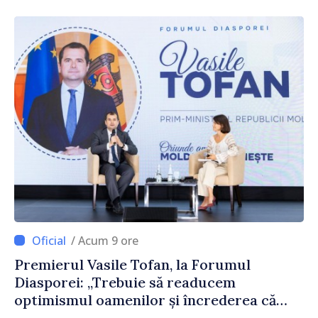
reparație
/ Acum 9 ore
Premierul Vasile Tofan, la Forumul
Diasporei: „Trebuie să readucem
optimismul oamenilor și încrederea că
Republica Moldova merge în direcția