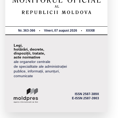
Nr. 363-366
Vineri, 07 august 2026
XXXIII
Legi,
hotărâri, decrete,
dispoziții, tratate,
acte normative
ale organelor centrale
de specialitate ale administrației
publice, informații, anunțuri,
comunicate
ISSN 2587-389X
E-ISSN 2587-3903