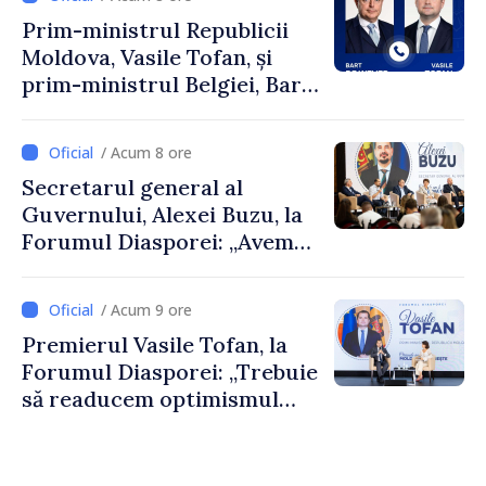
Prim-ministrul Republicii
Moldova, Vasile Tofan, și
prim-ministrul Belgiei, Bart
De Wever, au discutat
despre parcursul european
/ Acum 8 ore
al Republicii Moldova.
Secretarul general al
Guvernului, Alexei Buzu, la
Forumul Diasporei: „Avem
nevoie de fiecare dintre
dumneavoastră pentru a
/ Acum 9 ore
construi comunități mai
Premierul Vasile Tofan, la
puternice”
Forumul Diasporei: „Trebuie
să readucem optimismul
oamenilor și încrederea că
Republica Moldova merge în
direcția corectă”