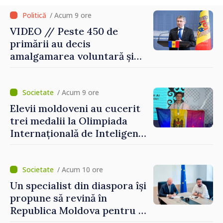
/ Acum 9 ore
VIDEO // Peste 450 de
primării au decis
amalgamarea voluntară și
vor beneficia de fonduri
pentru investiții. Igor
Grosu: „Este important să
/ Acum 9 ore
depășim blocajele și să dăm o
Elevii moldoveni au cucerit
șansă localităților să se
trei medalii la Olimpiada
dezvolte”
Internațională de Inteligență
Artificială
/ Acum 10 ore
Un specialist din diaspora își
propune să revină în
Republica Moldova pentru a
contribui la dezvoltarea