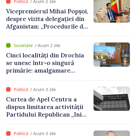
/ Acum 2 zile
Vicepremierul Mihai Popșoi,
despre vizita delegației din
Afganistan: „Procedurile de
acordare a vizelor au fost
respectate întocmai. Nu s-
/ Acum 2 zile
au constatat încălcări ale
Cinci localități din Drochia
prevederilor legale”
se unesc într-o singură
primărie: amalgamare
voluntară susținută cu
stimulente de peste 28 de
/ Acum 3 zile
milioane de lei oferite de
Curtea de Apel Centru a
Guvern
dispus limitarea activității
Partidului Republican „Inima
Moldovei” pentru 12 luni
/ Acum 3 zile