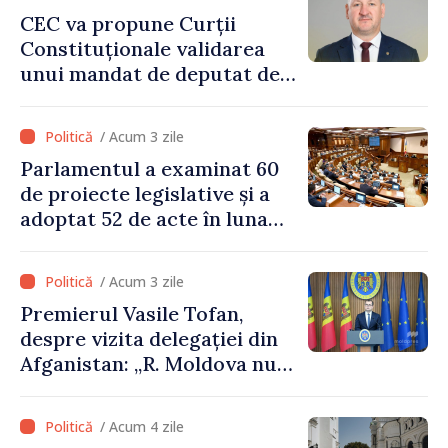
CEC va propune Curții
Constituționale validarea
unui mandat de deputat de
pe lista PAS
/ Acum 3 zile
Parlamentul a examinat 60
de proiecte legislative și a
adoptat 52 de acte în luna
iulie
/ Acum 3 zile
Premierul Vasile Tofan,
despre vizita delegației din
Afganistan: „R. Moldova nu
recunoaște guvernarea
talibană. Aprobarea acestei
/ Acum 4 zile
vizite a fost o eroare de