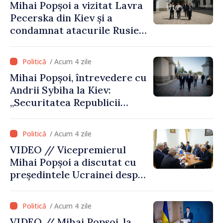
Mihai Popșoi a vizitat Lavra
evaluare și de coordonare
Pecerska din Kiev și a
instituțională”
condamnat atacurile Rusiei
asupra patrimoniului
cultural al Ucrainei
/ Acum 4 zile
Mihai Popșoi, întrevedere cu
Andrii Sybiha la Kiev:
„Securitatea Republicii
Moldova este strâns legată
de securitatea Ucrainei”
/ Acum 4 zile
VIDEO // Vicepremierul
Mihai Popșoi a discutat cu
președintele Ucrainei despre
gestionarea situației
hidrologice din bazinul
/ Acum 4 zile
râului Nistru și proiecte
VIDEO // Mihai Popșoi, la