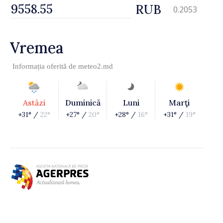
RUB
0.2053
Vremea
Informația oferită de
meteo2.md
Astăzi
Duminică
Luni
Marţi
+31° /
22°
+27° /
20°
+28° /
16°
+31° /
19°