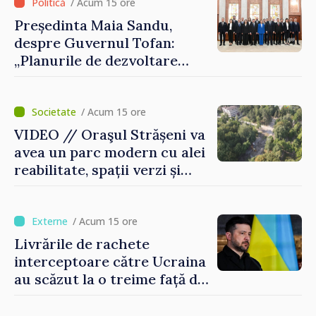
/ Acum 15 ore
Președinta Maia Sandu,
despre Guvernul Tofan:
„Planurile de dezvoltare
sunt mari și ambițioase. Este
nevoie de multă energie și
stabilitate pentru a reuși”
/ Acum 15 ore
VIDEO // Oraşul Strășeni va
avea un parc modern cu alei
reabilitate, spații verzi și
zone pentru copii
/ Acum 15 ore
Livrările de rachete
interceptoare către Ucraina
au scăzut la o treime față de
anul trecut