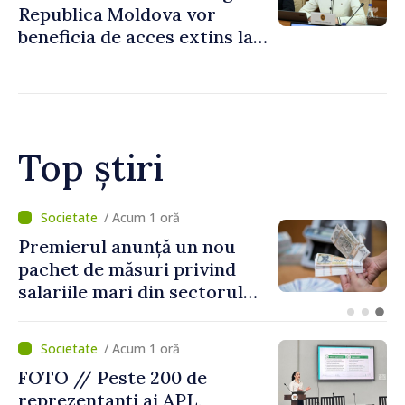
Republica Moldova vor
beneficia de acces extins la
mecanismele de incluziune
socială și financiară
Top știri
/ Acum 38 minute
Agenda evenimentelor, joi, 6
august
/ Acum 1 oră
FOTO // Peste 200 de
reprezentanți ai APL,