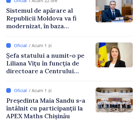
/ Acum 22 ore
Sistemul de apărare al
Republicii Moldova va fi
modernizat, în baza
Programului de
implementare a Strategiei
/ Acum 1 zi
Naționale de Apărare
Șefa statului a numit-o pe
Liliana Vițu în funcția de
directoare a Centrului
pentru Comunicare
Strategică și Contracarare a
/ Acum 1 zi
Dezinformării
Președinta Maia Sandu s-a
întâlnit cu participanții la
APEX Maths Chișinău