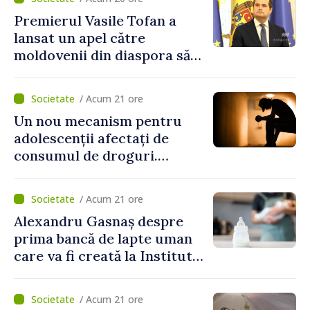
Premierul Vasile Tofan a
lansat un apel către
moldovenii din diaspora să
se implice în susținerea
proiectelor de dezvoltare
/ Acum 21 ore
ale Republicii Moldova
Un nou mecanism pentru
adolescenții afectați de
consumul de droguri.
Ministerul Sănătății
pregătește servicii dedicate
/ Acum 21 ore
Alexandru Gasnaș despre
prima bancă de lapte uman
care va fi creată la Institutul
Mamei și Copilului: „Poate
salva vieți”
/ Acum 21 ore