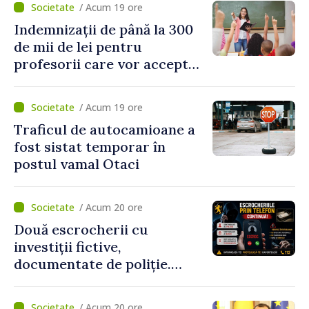
/ Acum 19 ore
Indemnizații de până la 300
de mii de lei pentru
profesorii care vor accepta
să meargă să activeze în alte
școli, după reorganizarea
/ Acum 19 ore
instituțiilor
Traficul de autocamioane a
fost sistat temporar în
postul vamal Otaci
/ Acum 20 ore
Două escrocherii cu
investiții fictive,
documentate de poliție.
Prejudiciul depășește un
milion de lei
/ Acum 20 ore