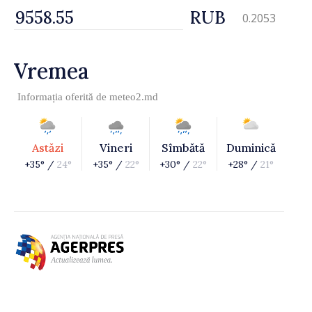
RUB
0.2053
Vremea
Informația oferită de
meteo2.md
Astăzi
Vineri
Sîmbătă
Duminică
+35° /
24°
+35° /
22°
+30° /
22°
+28° /
21°