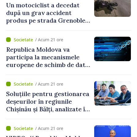
Un motociclist a decedat
după un grav accident
produs pe strada Grenoble
din Chișinău
/ Acum 21 ore
Republica Moldova va
participa la mecanismele
europene de schimb de date
ADN
/ Acum 21 ore
Soluțiile pentru gestionarea
deșeurilor în regiunile
Chișinău și Bălți, analizate în
cadrul unui proiect național
/ Acum 21 ore