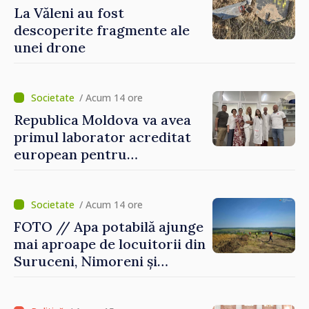
La Văleni au fost
descoperite fragmente ale
unei drone
/ Acum 14 ore
Republica Moldova va avea
primul laborator acreditat
european pentru
diagnosticul virusurilor
viței-de-vie
/ Acum 14 ore
FOTO // Apa potabilă ajunge
mai aproape de locuitorii din
Suruceni, Nimoreni și
Malcoci, raionul Ialoveni