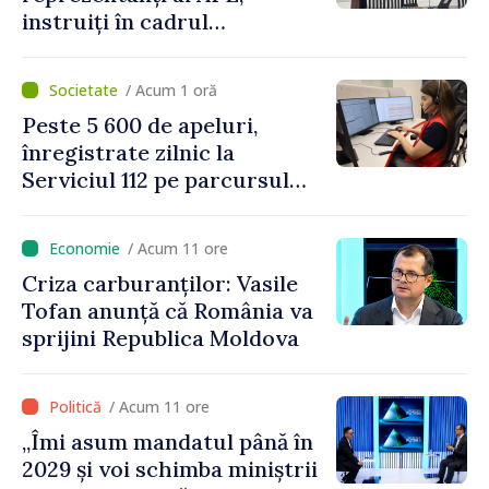
instruiți în cadrul
Platformelor Locale de
Mediu privind aplicarea a
/ Acum 1 oră
două regulamente din
Peste 5 600 de apeluri,
domeniu
înregistrate zilnic la
Serviciul 112 pe parcursul
lunii iulie. Cei mai mulți
cetățeni au solicitat
/ Acum 11 ore
ambulanța
Criza carburanților: Vasile
Tofan anunță că România va
sprijini Republica Moldova
/ Acum 11 ore
„Îmi asum mandatul până în
2029 și voi schimba miniștrii