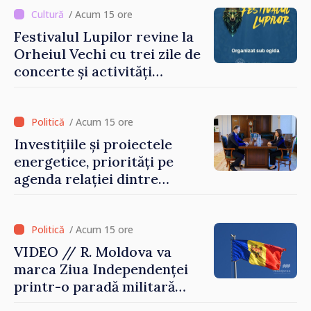
/ Acum 15 ore
Festivalul Lupilor revine la
Orheiul Vechi cu trei zile de
concerte și activități
culturale
/ Acum 15 ore
Investițiile și proiectele
energetice, priorități pe
agenda relației dintre
Moldova și SUA
/ Acum 15 ore
VIDEO // R. Moldova va
marca Ziua Independenței
printr-o paradă militară
solemnă. Maia Sandu: