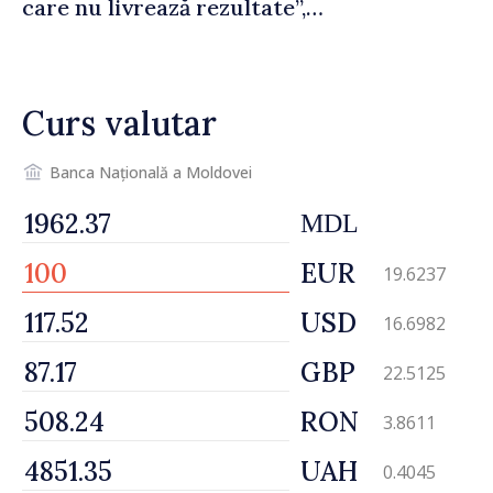
care nu livrează rezultate”,
declară premierul Vasile
Tofan
Curs valutar
Banca Națională a Moldovei
MDL
EUR
19.6237
USD
16.6982
GBP
22.5125
RON
3.8611
UAH
0.4045