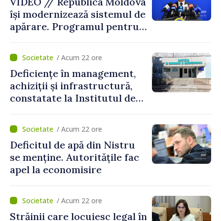
VIDEO // Republica Moldova
își modernizează sistemul de
apărare. Programul pentru
perioada 2026–2030, aprobat
de Guvern. Anatolie Nosatîi:
/ Acum 22 ore
„În contextul actual de
Deficiențe în management,
securitate, implementarea
achiziții și infrastructură,
Programului Strategiei
constatate la Institutul de
Naționale de Apărare
Neurologie și
reprezintă un pas esențial
Neurochirurgie „Diomid
pentru consolidarea
/ Acum 22 ore
Gherman”. Ministerul
capacităților de apărare ale
Deficitul de apă din Nistru
Sănătății cere un plan de
statului”
se menține. Autoritățile fac
remediere
apel la economisire
/ Acum 22 ore
Străinii care locuiesc legal în