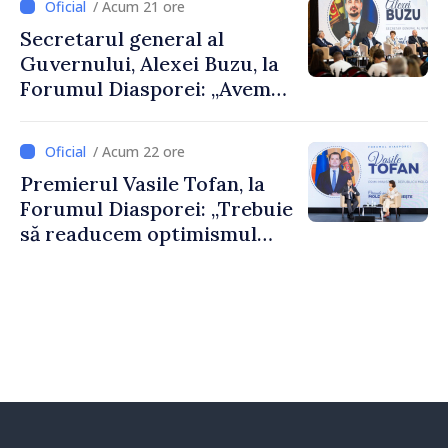
/ Acum 21 ore
al Republicii Moldova.
Secretarul general al
Guvernului, Alexei Buzu, la
Forumul Diasporei: „Avem
nevoie de fiecare dintre
dumneavoastră pentru a
/ Acum 22 ore
construi comunități mai
Premierul Vasile Tofan, la
puternice”
Forumul Diasporei: „Trebuie
să readucem optimismul
oamenilor și încrederea că
Republica Moldova merge în
direcția corectă”