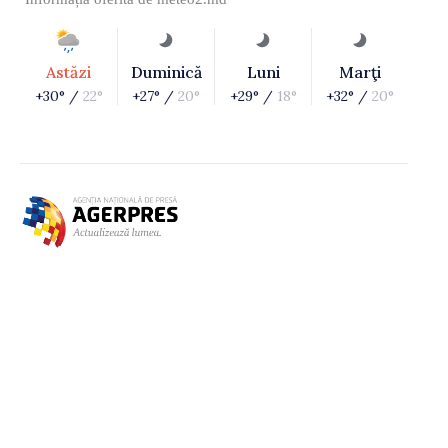
Astăzi
Duminică
Luni
Marţi
+30° /
22°
+27° /
20°
+29° /
18°
+32° /
20°