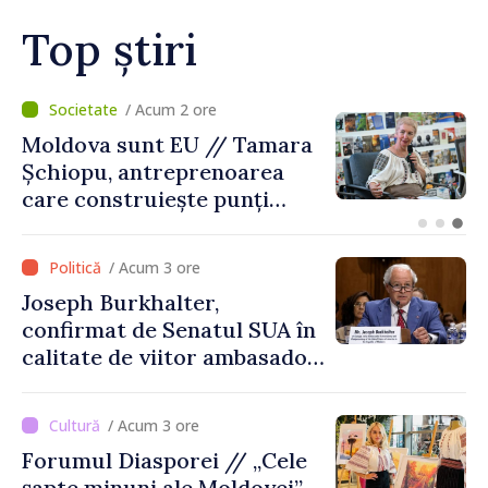
Top știri
/ Acum 1 oră
O dronă a intrat în Bulgaria
dinspre România și a
explodat la 100 de metri de
graniță
/ Acum 3 ore
Joseph Burkhalter,
confirmat de Senatul SUA în
calitate de viitor ambasador
în Republica Moldova
/ Acum 3 ore
Forumul Diasporei // „Cele
șapte minuni ale Moldovei” –