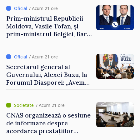
/ Acum 21 ore
Prim-ministrul Republicii
Moldova, Vasile Tofan, și
prim-ministrul Belgiei, Bart
De Wever, au discutat
despre parcursul european
al Republicii Moldova.
/ Acum 21 ore
Secretarul general al
Guvernului, Alexei Buzu, la
Forumul Diasporei: „Avem
nevoie de fiecare dintre
dumneavoastră pentru a
construi comunități mai
/ Acum 21 ore
puternice”
CNAS organizează o sesiune
de informare despre
acordarea prestațiilor
sociale și serviciile