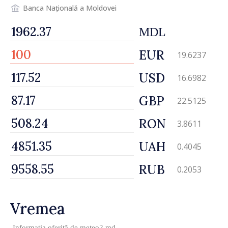
Banca Națională a Moldovei
MDL
EUR
19.6237
USD
16.6982
GBP
22.5125
RON
3.8611
UAH
0.4045
RUB
0.2053
Vremea
Informația oferită de
meteo2.md