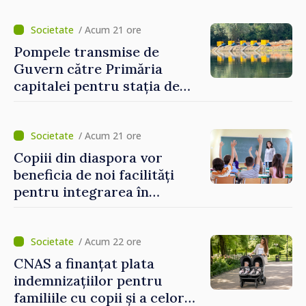
electronice. Cetățenii,
invitați să se înscrie la
/ Acum 21 ore
eveniment
Pompele transmise de
Guvern către Primăria
capitalei pentru stația de
captarea a apei de la Vadul
lui Vodă au fost instalate și
puse în funcțiune
/ Acum 21 ore
Copiii din diaspora vor
beneficia de noi facilități
pentru integrarea în
sistemul educațional din
Republica Moldova
/ Acum 22 ore
CNAS a finanțat plata
indemnizațiilor pentru
familiile cu copii și a celor