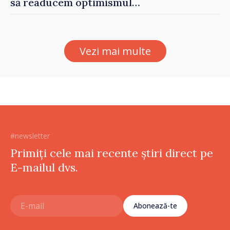
să readucem optimismul
oamenilor și încrederea că
Republica Moldova merge în
direcția corectă”
Vezi mai multe
#newsletter
Primiți cele mai recente știri direct pe
E-mailul dvs.
Abonează-te