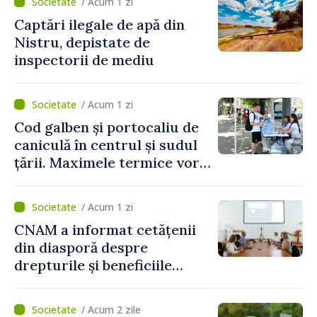
/ Acum 1 zi
Captări ilegale de apă din
Nistru, depistate de
inspectorii de mediu
/ Acum 1 zi
Cod galben și portocaliu de
caniculă în centrul și sudul
țării. Maximele termice vor
ajunge până la 37°C
/ Acum 1 zi
CNAM a informat cetățenii
din diasporă despre
drepturile și beneficiile
asigurării medicale
/ Acum 2 zile