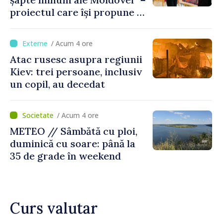
proiectul care își propune să
apropie copiii din diaspora
de țara de origine
/ Acum 4 ore
Atac rusesc asupra regiunii
Kiev: trei persoane, inclusiv
un copil, au decedat
/ Acum 4 ore
METEO // Sâmbătă cu ploi,
duminică cu soare: până la
35 de grade în weekend
Curs valutar