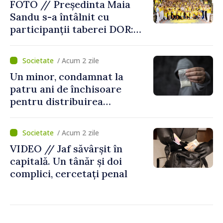
FOTO // Președinta Maia
Sandu s-a întâlnit cu
participanții taberei DOR:
„Legătura lor cu țara
noastră rămâne puternică”
/ Acum 2 zile
Un minor, condamnat la
patru ani de închisoare
pentru distribuirea
drogurilor în raionul Edineț
/ Acum 2 zile
VIDEO // Jaf săvârșit în
capitală. Un tânăr și doi
complici, cercetați penal