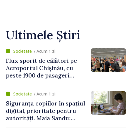
Ultimele Știri
/ Acum 1 zi
Flux sporit de călători pe
Aeroportul Chișinău, cu
peste 1900 de pasageri
deserviți pe oră în perioada
de vârf a concediilor
/ Acum 1 zi
Siguranța copiilor în spațiul
digital, prioritate pentru
autorități. Maia Sandu:
„Trebuie să creăm