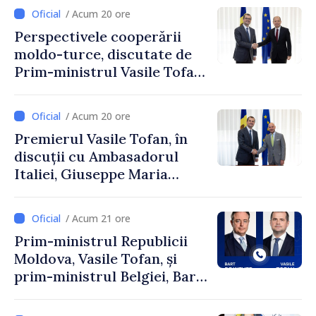
/ Acum 20 ore
Perspectivele cooperării
moldo-turce, discutate de
Prim-ministrul Vasile Tofan
și Ambasadorul Turciei,
Uygar Mustafa Sertel
/ Acum 20 ore
Premierul Vasile Tofan, în
discuții cu Ambasadorul
Italiei, Giuseppe Maria
Perricone
/ Acum 21 ore
Prim-ministrul Republicii
Moldova, Vasile Tofan, și
prim-ministrul Belgiei, Bart
De Wever, au discutat
despre parcursul european