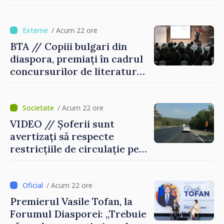
pentru incapacitate
temporară de muncă
/ Acum 22 ore
BTA // Copiii bulgari din
diaspora, premiați în cadrul
concursurilor de literatură,
artă și muzică organizate de
Agenția Executivă pentru
Bulgarii din Străinătate
/ Acum 22 ore
VIDEO // Șoferii sunt
avertizați să respecte
restricțiile de circulație pe
drumul R3, unde se
desfășoară lucrări de
reparație
/ Acum 22 ore
Premierul Vasile Tofan, la
Forumul Diasporei: „Trebuie