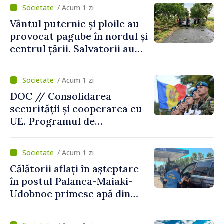
mecanisme care să-i
/ Acum 1 zi
protejeze”
Vântul puternic și ploile au
provocat pagube în nordul și
centrul țării. Salvatorii au
intervenit în zece cazuri
/ Acum 1 zi
DOC // Consolidarea
securității și cooperarea cu
UE. Programul de
implementare a Strategiei
Naționale de Apărare pentru
/ Acum 1 zi
perioada 2024–2034,
Călătorii aflați în așteptare
publicat în Monitorul Oficial
în postul Palanca-Maiaki-
Udobnoe primesc apă din
partea funcționarilor vamali
și a polițiștilor de frontieră