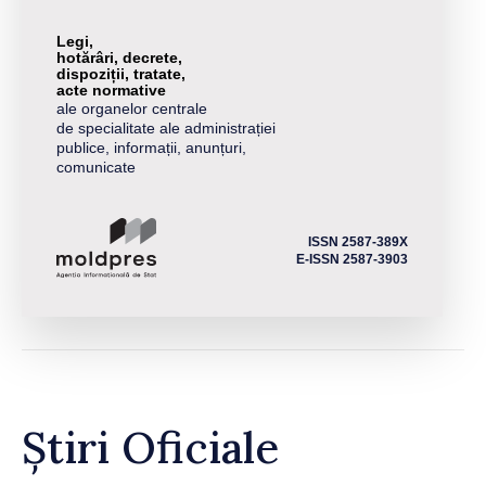
Legi,
hotărâri, decrete,
dispoziții, tratate,
acte normative
ale organelor centrale
de specialitate ale administrației
publice, informații, anunțuri,
comunicate
ISSN 2587-389X
E-ISSN 2587-3903
Știri Oficiale