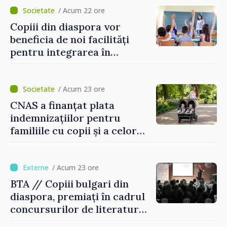
puse în funcțiune
/ Acum 22 ore
Copiii din diaspora vor
beneficia de noi facilități
pentru integrarea în
sistemul educațional din
Republica Moldova
/ Acum 23 ore
CNAS a finanțat plata
indemnizațiilor pentru
familiile cu copii și a celor
pentru incapacitate
temporară de muncă
/ Acum 23 ore
BTA // Copiii bulgari din
diaspora, premiați în cadrul
concursurilor de literatură,
artă și muzică organizate de