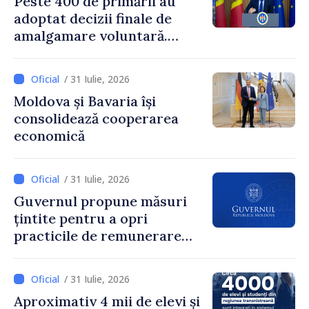
Peste 400 de primării au
adoptat decizii finale de
amalgamare voluntară.
Secretarul general al
Guvernului, Alexei Buzu:
/ 31 Iulie, 2026
„85,5% dintre primării au
Moldova și Bavaria își
inițiat procesul. Le
consolidează cooperarea
mulțumim aleșilor locali
economică
pentru că au pus pe primul
loc interesul oamenilor și
dezvoltar
/ 31 Iulie, 2026
Guvernul propune măsuri
țintite pentru a opri
practicile de remunerare
exagerată
/ 31 Iulie, 2026
Aproximativ 4 mii de elevi și