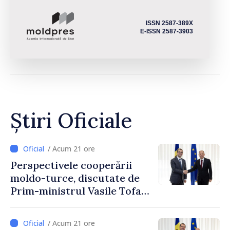
ISSN 2587-389X
E-ISSN 2587-3903
Știri Oficiale
/ Acum 21 ore
Perspectivele cooperării
moldo-turce, discutate de
Prim-ministrul Vasile Tofan
și Ambasadorul Turciei,
Uygar Mustafa Sertel
/ Acum 21 ore