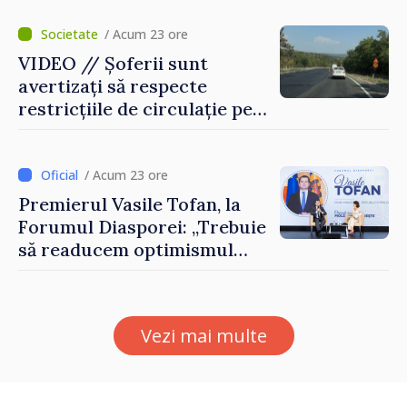
Agenția Executivă pentru
Bulgarii din Străinătate
/ Acum 23 ore
VIDEO // Șoferii sunt
avertizați să respecte
restricțiile de circulație pe
drumul R3, unde se
desfășoară lucrări de
reparație
/ Acum 23 ore
Premierul Vasile Tofan, la
Forumul Diasporei: „Trebuie
să readucem optimismul
oamenilor și încrederea că
Republica Moldova merge în
direcția corectă”
Vezi mai multe