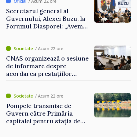
al Republicii Moldova.
/ Acum 22 ore
Secretarul general al
Guvernului, Alexei Buzu, la
Forumul Diasporei: „Avem
nevoie de fiecare dintre
dumneavoastră pentru a
construi comunități mai
/ Acum 22 ore
puternice”
CNAS organizează o sesiune
de informare despre
acordarea prestațiilor
sociale și serviciile
electronice. Cetățenii,
invitați să se înscrie la
/ Acum 22 ore
eveniment
Pompele transmise de
Guvern către Primăria
capitalei pentru stația de
captarea a apei de la Vadul
lui Vodă au fost instalate și