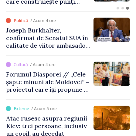
explodat la 100 de metri de
graniță
/ Acum 4 ore
Joseph Burkhalter,
confirmat de Senatul SUA în
calitate de viitor ambasador
în Republica Moldova
/ Acum 4 ore
Forumul Diasporei // „Cele
șapte minuni ale Moldovei” –
proiectul care își propune să
apropie copiii din diaspora
de țara de origine
/ Acum 5 ore
Atac rusesc asupra regiunii
Kiev: trei persoane, inclusiv
un copil, au decedat