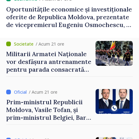
Oportunitățile economice și investiționale
oferite de Republica Moldova, prezentate
de vicepremierul Eugeniu Osmochescu, la
Forumul Diasporei
/ Acum 21 ore
Militarii Armatei Naționale
vor desfășura antrenamente
pentru parada consacrată
Zilei Independenței
/ Acum 21 ore
Prim-ministrul Republicii
Moldova, Vasile Tofan, și
prim-ministrul Belgiei, Bart
De Wever, au discutat
despre parcursul european