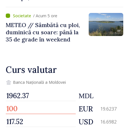
/ Acum 5 ore
METEO // Sâmbătă cu ploi,
duminică cu soare: până la
35 de grade în weekend
Curs valutar
Banca Națională a Moldovei
MDL
EUR
19.6237
USD
16.6982