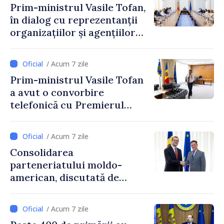
Prim-ministrul Vasile Tofan,
în dialog cu reprezentanții
organizațiilor și agențiilor
internaționale din Republica
Moldova
/ Acum 7 zile
Prim-ministrul Vasile Tofan
a avut o convorbire
telefonică cu Premierul
Ucrainei, Sergii Korețkii
/ Acum 7 zile
Consolidarea
parteneriatului moldo-
american, discutată de
Prim-ministrul Vasile Tofan
și însărcinatul cu afaceri al
/ Acum 7 zile
SUA, Nick Pietrowicz