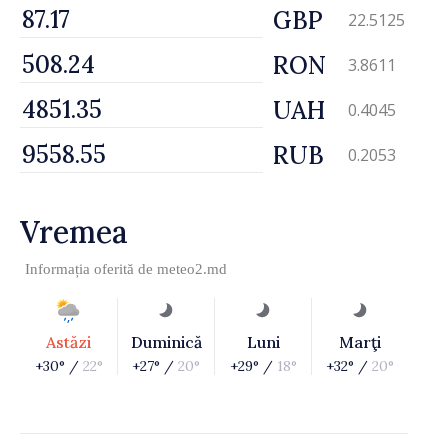
GBP
22.5125
RON
3.8611
UAH
0.4045
RUB
0.2053
Vremea
Informația oferită de
meteo2.md
Astăzi
Duminică
Luni
Marţi
+30° /
22°
+27° /
20°
+29° /
18°
+32° /
20°