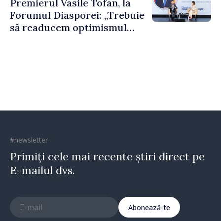
Premierul Vasile Tofan, la
puternice”
Forumul Diasporei: „Trebuie
să readucem optimismul
oamenilor și încrederea că
Republica Moldova merge în
direcția corectă”
#newsletter
Primiți cele mai recente știri direct pe
E-mailul dvs.
Abonează-te