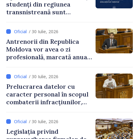
studenți din regiunea
transnistreană sunt
integrați în sistemul
educațional național
/ 30 Iulie, 2026
Antrenorii din Republica
Moldova vor avea o zi
profesională, marcată anual
pe 25 septembrie
/ 30 Iulie, 2026
Prelucrarea datelor cu
caracter personal în scopul
combaterii infracțiunilor,
reglementată de o nouă lege
/ 30 Iulie, 2026
Legislația privind