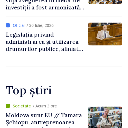
supravegherea firmelor de
investiții a fost armonizată
cu normele UE
/ 30 Iulie, 2026
Legislația privind
administrarea și utilizarea
drumurilor publice, aliniată
la standardele UE
Top știri
/ Acum 1 oră
O dronă a intrat în Bulgaria
dinspre România și a