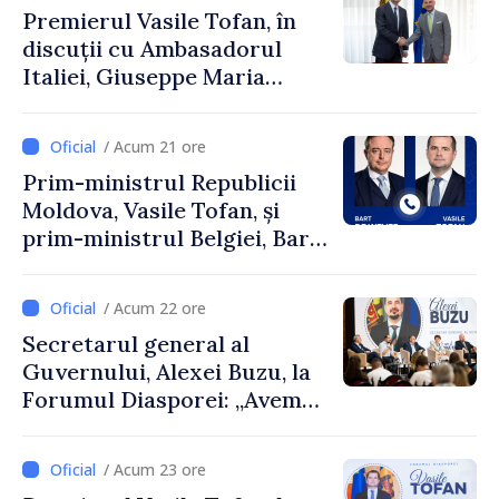
Premierul Vasile Tofan, în
discuții cu Ambasadorul
Italiei, Giuseppe Maria
Perricone
/ Acum 21 ore
Prim-ministrul Republicii
Moldova, Vasile Tofan, și
prim-ministrul Belgiei, Bart
De Wever, au discutat
despre parcursul european
/ Acum 22 ore
al Republicii Moldova.
Secretarul general al
Guvernului, Alexei Buzu, la
Forumul Diasporei: „Avem
nevoie de fiecare dintre
dumneavoastră pentru a
/ Acum 23 ore
construi comunități mai