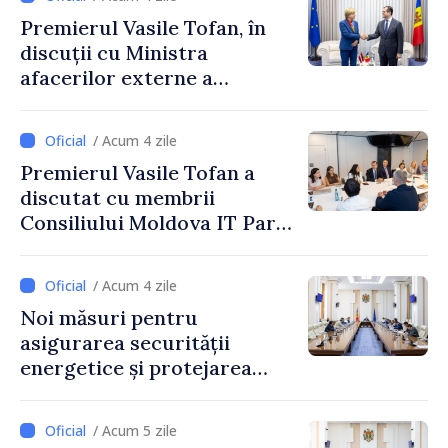
Premierul Vasile Tofan, în
discuții cu Ministra
afacerilor externe a
Letoniei, Baiba Braže
/ Acum 4 zile
Premierul Vasile Tofan a
discutat cu membrii
Consiliului Moldova IT Park:
„Guvernul va fi un aliat al
industriei IT”
/ Acum 4 zile
Noi măsuri pentru
asigurarea securității
energetice și protejarea
resurselor de apă, aprobate
de CNMC
/ Acum 5 zile