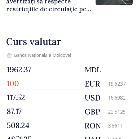
avertizați să respecte
restricțiile de circulație pe
drumul R3, unde se
desfășoară lucrări de
reparație
Curs valutar
Banca Națională a Moldovei
MDL
EUR
19.6237
USD
16.6982
GBP
22.5125
RON
3.8611