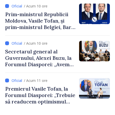
/ Acum 10 ore
Prim-ministrul Republicii
Moldova, Vasile Tofan, și
prim-ministrul Belgiei, Bart
De Wever, au discutat
despre parcursul european
/ Acum 10 ore
al Republicii Moldova.
Secretarul general al
Guvernului, Alexei Buzu, la
Forumul Diasporei: „Avem
nevoie de fiecare dintre
dumneavoastră pentru a
/ Acum 11 ore
construi comunități mai
Premierul Vasile Tofan, la
puternice”
Forumul Diasporei: „Trebuie
să readucem optimismul
oamenilor și încrederea că
Republica Moldova merge în