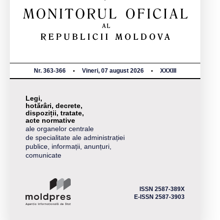
Nr. 363-366
Vineri, 07 august 2026
XXXIII
Legi,
hotărâri, decrete,
dispoziții, tratate,
acte normative
ale organelor centrale
de specialitate ale administrației
publice, informații, anunțuri,
comunicate
ISSN 2587-389X
E-ISSN 2587-3903