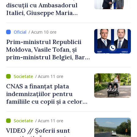
discuții cu Ambasadorul
Italiei, Giuseppe Maria
Perricone
/ Acum 10 ore
Prim-ministrul Republicii
Moldova, Vasile Tofan, și
prim-ministrul Belgiei, Bart
De Wever, au discutat
despre parcursul european
/ Acum 11 ore
al Republicii Moldova.
CNAS a finanțat plata
indemnizațiilor pentru
familiile cu copii și a celor
pentru incapacitate
temporară de muncă
/ Acum 11 ore
VIDEO // Șoferii sunt