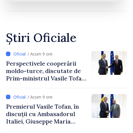
Știri Oficiale
/ Acum 9 ore
Perspectivele cooperării
moldo-turce, discutate de
Prim-ministrul Vasile Tofan
și Ambasadorul Turciei,
Uygar Mustafa Sertel
/ Acum 9 ore
Premierul Vasile Tofan, în
discuții cu Ambasadorul
Italiei, Giuseppe Maria
Perricone