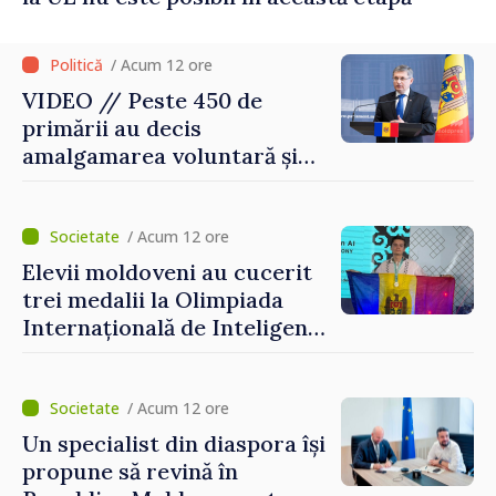
/ Acum 12 ore
VIDEO // Peste 450 de
primării au decis
amalgamarea voluntară și
vor beneficia de fonduri
pentru investiții. Igor
Grosu: „Este important să
/ Acum 12 ore
depășim blocajele și să dăm o
Elevii moldoveni au cucerit
șansă localităților să se
trei medalii la Olimpiada
dezvolte”
Internațională de Inteligență
Artificială
/ Acum 12 ore
Un specialist din diaspora își
propune să revină în