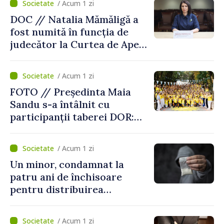
/ Acum 1 zi
DOC // Natalia Mămăligă a
fost numită în funcția de
judecător la Curtea de Apel
Centru
/ Acum 1 zi
FOTO // Președinta Maia
Sandu s-a întâlnit cu
participanții taberei DOR:
„Legătura lor cu țara
noastră rămâne puternică”
/ Acum 1 zi
Un minor, condamnat la
patru ani de închisoare
pentru distribuirea
drogurilor în raionul Edineț
/ Acum 1 zi