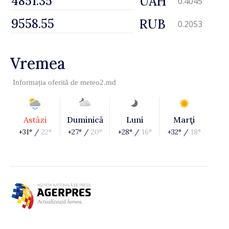
UAH
0.4045
RUB
0.2053
Vremea
Informația oferită de
meteo2.md
Astăzi
Duminică
Luni
Marţi
+31° /
22°
+27° /
20°
+28° /
16°
+32° /
18°