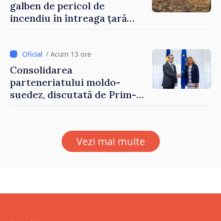
galben de pericol de
incendiu în întreaga țară
până pe 14 august
/ Acum 13 ore
Consolidarea
parteneriatului moldo-
suedez, discutată de Prim-
ministrul Vasile Tofan și
Ambasadoarea Suediei,
Petra Lärke
Vezi mai multe