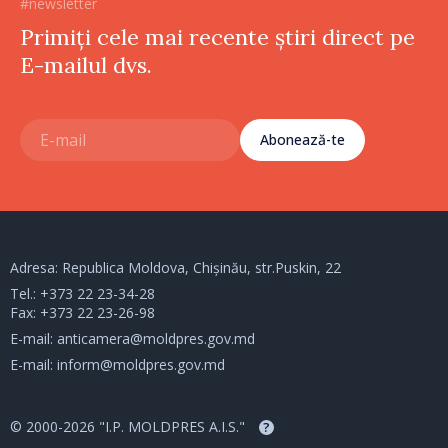
#newsletter
Primiți cele mai recente știri direct pe
E-mailul dvs.
Abonează-te
Adresa: Republica Moldova, Chișinău, str.Puskin, 22
Tel.:
+373 22 23-34-28
Fax: +373 22 23-26-98
E-mail:
anticamera@moldpres.gov.md
E-mail:
inform@moldpres.gov.md
© 2000-2026 "I.P. MOLDPRES A.I.S."
?