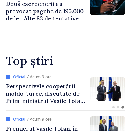
Două escrocherii au
provocat pagube de 195.000
de lei. Alte 83 de tentative au
fost dejucate
Top știri
/ Acum 7 ore
Forumul Diasporei //
Republica Moldova,
promovată în Elveția prin
turism, investiții și
exporturi
/ Acum 9 ore
Premierul Vasile Tofan, în