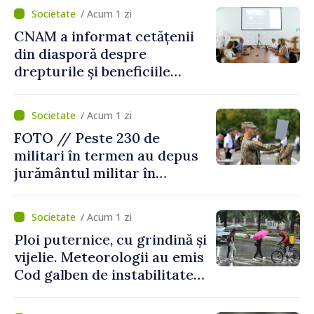
/ Acum 1 zi
CNAM a informat cetățenii
din diasporă despre
drepturile și beneficiile
asigurării medicale
/ Acum 1 zi
FOTO // Peste 230 de
militari în termen au depus
jurământul militar în
garnizoana Chișinău
/ Acum 1 zi
Ploi puternice, cu grindină și
vijelie. Meteorologii au emis
Cod galben de instabilitate
atmosferică