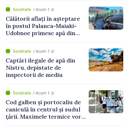
Naționale de Apărare pentru
/ Acum 1 zi
perioada 2024–2034,
Călătorii aflați în așteptare
publicat în Monitorul Oficial
în postul Palanca-Maiaki-
Udobnoe primesc apă din
partea funcționarilor vamali
și a polițiștilor de frontieră
/ Acum 1 zi
Captări ilegale de apă din
Nistru, depistate de
inspectorii de mediu
/ Acum 1 zi
Cod galben și portocaliu de
caniculă în centrul și sudul
țării. Maximele termice vor
ajunge până la 37°C