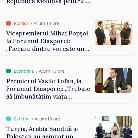
Republica Moldova pentru a
contribui la dezvoltarea
registrului naval național
/ Acum 13 ore
Vicepremierul Mihai Popșoi,
la Forumul Diasporei:
„Fiecare dintre voi este un
ambasador al țării noastre și
contribuie la promovarea
imaginii Republicii Moldova”
/ Acum 13 ore
Premierul Vasile Tofan, la
Forumul Diasporei: „Trebuie
să îmbunătățim viața
oamenilor și să repornim
motoarele economiei”
/ Acum 13 ore
Turcia, Arabia Saudită și
Pakistan au semnat un