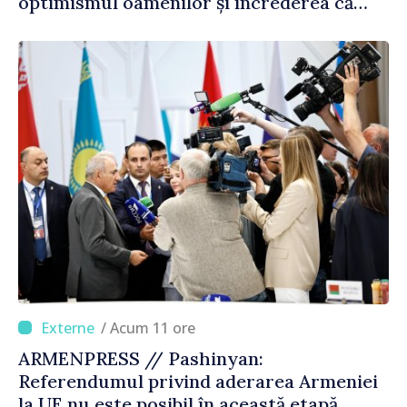
optimismul oamenilor și încrederea că
Republica Moldova merge în direcția
corectă”
/ Acum 11 ore
ARMENPRESS // Pashinyan:
Referendumul privind aderarea Armeniei
la UE nu este posibil în această etapă