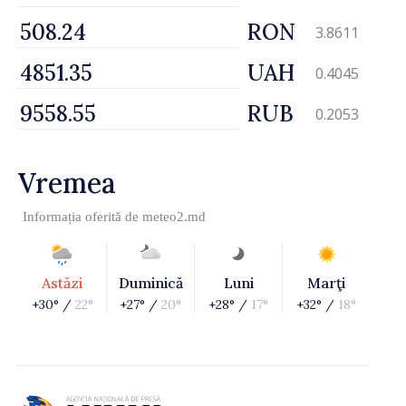
RON
3.8611
UAH
0.4045
RUB
0.2053
Vremea
Informația oferită de
meteo2.md
Astăzi
Duminică
Luni
Marţi
+30° /
22°
+27° /
20°
+28° /
17°
+32° /
18°