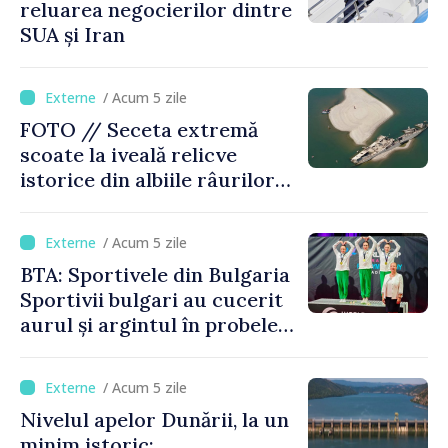
reluarea negocierilor dintre
SUA și Iran
/ Acum 5 zile
FOTO // Seceta extremă
scoate la iveală relicve
istorice din albiile râurilor
europene
/ Acum 5 zile
BTA: Sportivele din Bulgaria
Sportivii bulgari au cucerit
aurul și argintul în probele
de juniori la Cupa Mondială
de gimnastică aerobică de la
/ Acum 5 zile
Oradea
Nivelul apelor Dunării, la un
minim istoric: