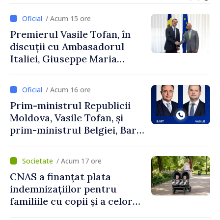
exporturi
/ Acum 15 ore
Premierul Vasile Tofan, în
discuții cu Ambasadorul
Italiei, Giuseppe Maria
Perricone
/ Acum 16 ore
Prim-ministrul Republicii
Moldova, Vasile Tofan, și
prim-ministrul Belgiei, Bart
De Wever, au discutat
despre parcursul european
/ Acum 17 ore
al Republicii Moldova.
CNAS a finanțat plata
indemnizațiilor pentru
familiile cu copii și a celor
pentru incapacitate