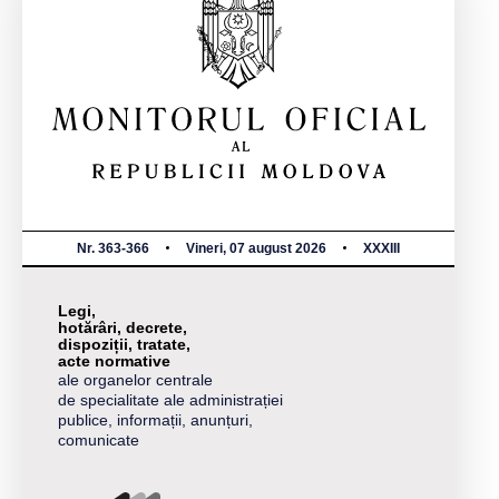
Nr. 363-366
Vineri, 07 august 2026
XXXIII
Legi,
hotărâri, decrete,
dispoziții, tratate,
acte normative
ale organelor centrale
de specialitate ale administrației
publice, informații, anunțuri,
comunicate