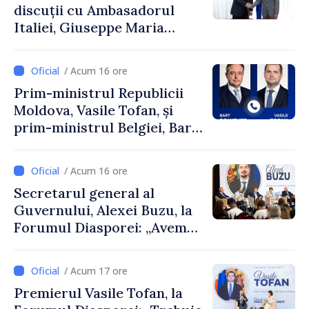
discuții cu Ambasadorul
Italiei, Giuseppe Maria
Perricone
/ Acum 16 ore
Prim-ministrul Republicii
Moldova, Vasile Tofan, și
prim-ministrul Belgiei, Bart
De Wever, au discutat
despre parcursul european
/ Acum 16 ore
al Republicii Moldova.
Secretarul general al
Guvernului, Alexei Buzu, la
Forumul Diasporei: „Avem
nevoie de fiecare dintre
dumneavoastră pentru a
/ Acum 17 ore
construi comunități mai
Premierul Vasile Tofan, la
puternice”