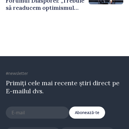
Forumul Diasporei: „Trebuie
să readucem optimismul
oamenilor și încrederea că
Republica Moldova merge în
direcția corectă”
#newsletter
Primiți cele mai recente știri direct pe
E-mailul dvs.
Abonează-te