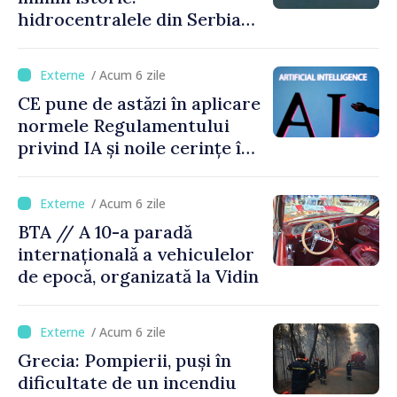
hidrocentralele din Serbia
funcționează la 20% din
capacitate
/ Acum 6 zile
CE pune de astăzi în aplicare
normele Regulamentului
privind IA și noile cerințe în
materie de transparență
/ Acum 6 zile
BTA // A 10-a paradă
internațională a vehiculelor
de epocă, organizată la Vidin
/ Acum 6 zile
Grecia: Pompierii, puși în
dificultate de un incendiu