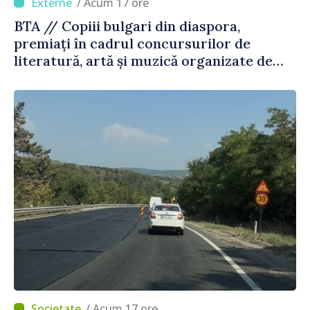
/ Acum 17 ore
BTA // Copiii bulgari din diaspora,
premiați în cadrul concursurilor de
literatură, artă și muzică organizate de
Agenția Executivă pentru Bulgarii din
Străinătate
/ Acum 17 ore