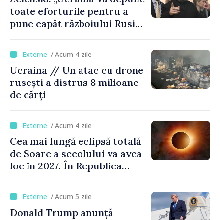
toate eforturile pentru a
pune capăt războiului Rusiei
înainte de iarnă”
/ Acum 4 zile
Ucraina // Un atac cu drone
rusești a distrus 8 milioane
de cărți
/ Acum 4 zile
Cea mai lungă eclipsă totală
de Soare a secolului va avea
loc în 2027. În Republica
Moldova, Soarele va fi
acoperit în proporție de
/ Acum 5 zile
până la 44%
Donald Trump anunță