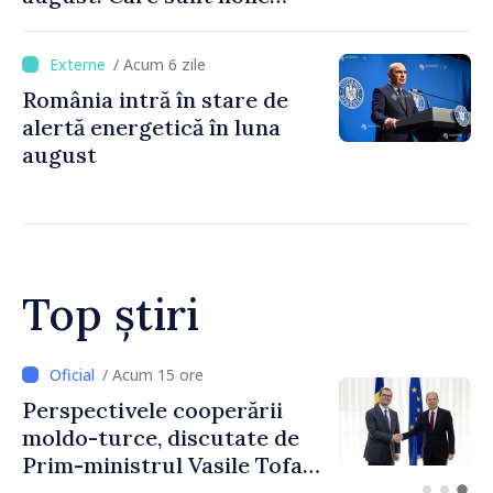
tarife pentru taxa de drum
/ Acum 6 zile
România intră în stare de
alertă energetică în luna
august
Top știri
/ Acum 12 ore
Forumul Diasporei //
Republica Moldova,
promovată în Elveția prin
turism, investiții și