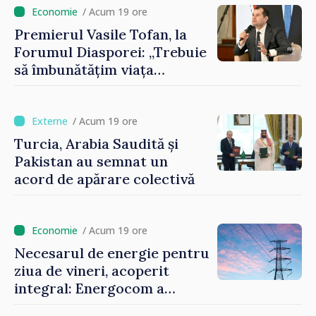
imaginii Republicii Moldova”
/ Acum 19 ore
Premierul Vasile Tofan, la
Forumul Diasporei: „Trebuie
să îmbunătățim viața
oamenilor și să repornim
motoarele economiei”
/ Acum 19 ore
Turcia, Arabia Saudită și
Pakistan au semnat un
acord de apărare colectivă
/ Acum 19 ore
Necesarul de energie pentru
ziua de vineri, acoperit
integral: Energocom a
rezervat volumele