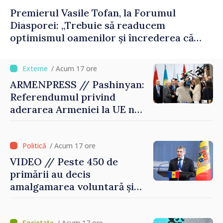
Premierul Vasile Tofan, la Forumul
Diasporei: „Trebuie să readucem
optimismul oamenilor și încrederea că
Republica Moldova merge în direcția
corectă”
/ Acum 17 ore
ARMENPRESS // Pashinyan:
Referendumul privind
aderarea Armeniei la UE nu
este posibil în această etapă
/ Acum 17 ore
VIDEO // Peste 450 de
primării au decis
amalgamarea voluntară și
vor beneficia de fonduri
pentru investiții. Igor
/ Acum 17 ore