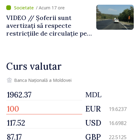
temporară de muncă
/ Acum 17 ore
VIDEO // Șoferii sunt
avertizați să respecte
restricțiile de circulație pe
drumul R3, unde se
desfășoară lucrări de
reparație
Curs valutar
Banca Națională a Moldovei
MDL
EUR
19.6237
USD
16.6982
GBP
22.5125