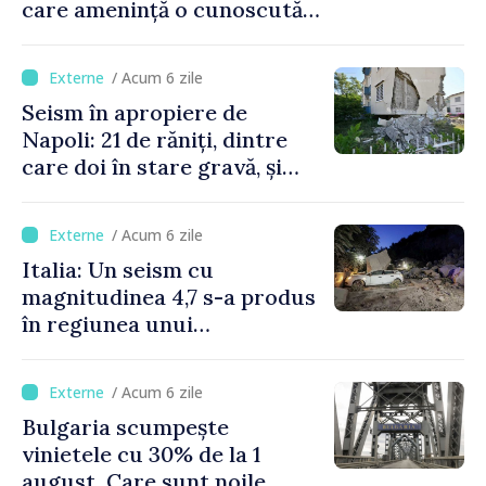
care amenință o cunoscută
stațiune estivală
/ Acum 6 zile
Seism în apropiere de
Napoli: 21 de răniți, dintre
care doi în stare gravă, și
pagube materiale
/ Acum 6 zile
Italia: Un seism cu
magnitudinea 4,7 s-a produs
în regiunea unui
supervulcan din apropiere
de Napoli
/ Acum 6 zile
Bulgaria scumpește
vinietele cu 30% de la 1
august. Care sunt noile