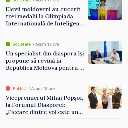
Grosu: „Este important să
depășim blocajele și să dăm o
Elevii moldoveni au cucerit
șansă localităților să se
trei medalii la Olimpiada
dezvolte”
Internațională de Inteligență
Artificială
/ Acum 18 ore
Un specialist din diaspora își
propune să revină în
Republica Moldova pentru a
contribui la dezvoltarea
registrului naval național
/ Acum 18 ore
Vicepremierul Mihai Popșoi,
la Forumul Diasporei:
„Fiecare dintre voi este un
ambasador al țării noastre și
contribuie la promovarea