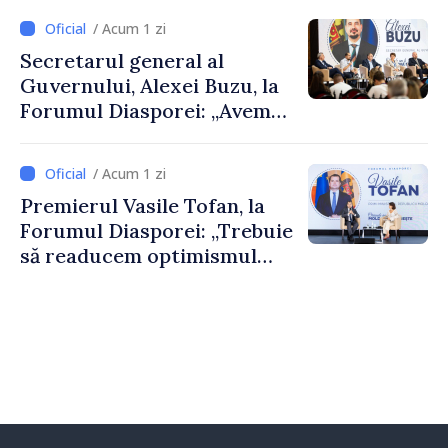
despre parcursul european
/ Acum 1 zi
al Republicii Moldova.
Secretarul general al
Guvernului, Alexei Buzu, la
Forumul Diasporei: „Avem
nevoie de fiecare dintre
dumneavoastră pentru a
/ Acum 1 zi
construi comunități mai
Premierul Vasile Tofan, la
puternice”
Forumul Diasporei: „Trebuie
să readucem optimismul
oamenilor și încrederea că
Republica Moldova merge în
direcția corectă”