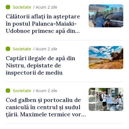
Naționale de Apărare pentru
/ Acum 2 zile
perioada 2024–2034,
Călătorii aflați în așteptare
publicat în Monitorul Oficial
în postul Palanca-Maiaki-
Udobnoe primesc apă din
partea funcționarilor vamali
și a polițiștilor de frontieră
/ Acum 2 zile
Captări ilegale de apă din
Nistru, depistate de
inspectorii de mediu
/ Acum 2 zile
Cod galben și portocaliu de
caniculă în centrul și sudul
țării. Maximele termice vor
ajunge până la 37°C