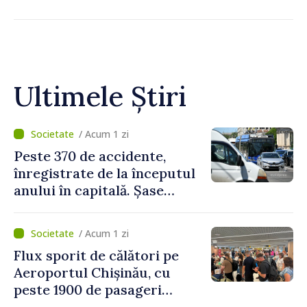
Ultimele Știri
/ Acum 1 zi
Peste 370 de accidente,
înregistrate de la începutul
anului în capitală. Șase
persoane și-au pierdut viața
/ Acum 1 zi
Flux sporit de călători pe
Aeroportul Chișinău, cu
peste 1900 de pasageri
deserviți pe oră în perioada