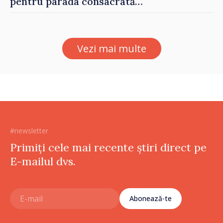
pentru parada consacrată
Zilei Independenței
Vezi mai multe
#newsletter
Primiți cele mai recente știri direct pe
E-mailul dvs.
Abonează-te