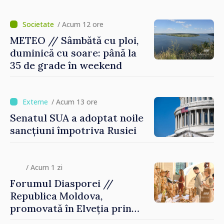
/ Acum 12 ore
METEO // Sâmbătă cu ploi,
duminică cu soare: până la
35 de grade în weekend
/ Acum 13 ore
Senatul SUA a adoptat noile
sancțiuni împotriva Rusiei
/ Acum 1 zi
Forumul Diasporei //
Republica Moldova,
promovată în Elveția prin
turism, investiții și