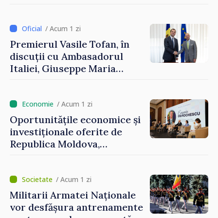
și Ambasadorul Turciei,
Uygar Mustafa Sertel
/ Acum 1 zi
Premierul Vasile Tofan, în
discuții cu Ambasadorul
Italiei, Giuseppe Maria
Perricone
/ Acum 1 zi
Oportunitățile economice și
investiționale oferite de
Republica Moldova,
prezentate de vicepremierul
Eugeniu Osmochescu, la
Forumul Diasporei
/ Acum 1 zi
Militarii Armatei Naționale
vor desfășura antrenamente