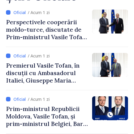
/ Acum 1 zi
Perspectivele cooperării
moldo-turce, discutate de
Prim-ministrul Vasile Tofan
și Ambasadorul Turciei,
Uygar Mustafa Sertel
/ Acum 1 zi
Premierul Vasile Tofan, în
discuții cu Ambasadorul
Italiei, Giuseppe Maria
Perricone
/ Acum 1 zi
Prim-ministrul Republicii
Moldova, Vasile Tofan, și
prim-ministrul Belgiei, Bart
De Wever, au discutat