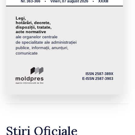
Nr. 363-366
Vineri, 07 august 2026
XXXIII
Legi,
hotărâri, decrete,
dispoziții, tratate,
acte normative
ale organelor centrale
de specialitate ale administrației
publice, informații, anunțuri,
comunicate
ISSN 2587-389X
E-ISSN 2587-3903
Știri Oficiale