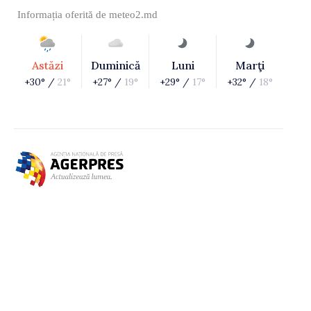
Informația oferită de
meteo2.md
Astăzi
Duminică
Luni
Marţi
+30° /
21°
+27° /
19°
+29° /
17°
+32° /
18°