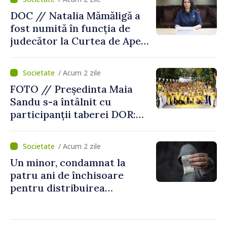
DOC // Natalia Mămăligă a
fost numită în funcția de
judecător la Curtea de Apel
Centru
/ Acum 2 zile
FOTO // Președinta Maia
Sandu s-a întâlnit cu
participanții taberei DOR:
„Legătura lor cu țara
noastră rămâne puternică”
/ Acum 2 zile
Un minor, condamnat la
patru ani de închisoare
pentru distribuirea
drogurilor în raionul Edineț