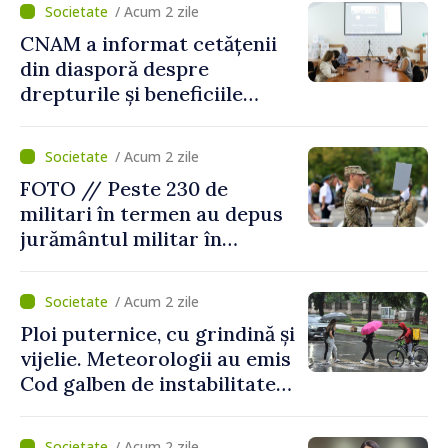
/ Acum 2 zile
CNAM a informat cetățenii
din diasporă despre
drepturile și beneficiile
asigurării medicale
/ Acum 2 zile
FOTO // Peste 230 de
militari în termen au depus
jurământul militar în
garnizoana Chișinău
/ Acum 2 zile
Ploi puternice, cu grindină și
vijelie. Meteorologii au emis
Cod galben de instabilitate
atmosferică
/ Acum 2 zile