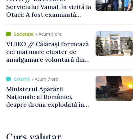
Serviciului Vamal, în vizită la
Otaci: A fost examinată
posibilitatea dotării Zonei de
control vamal cu un scanner
/ Acum 6 ore
performant
VIDEO // Călărași formează
cel mai mare cluster de
amalgamare voluntară din
Republica Moldova. Consiliul
orășenesc a aprobat decizia
/ Acum 7 ore
finală
Ministerul Apărării
Naționale al României,
despre drona explodată în
Bulgaria: „Radarele noastre
nu au detectat niciun
vehicul aerian”
Curs valutar