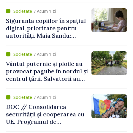
de vârf a concediilor
/ Acum 1 zi
Siguranța copiilor în spațiul
digital, prioritate pentru
autorități. Maia Sandu:
„Trebuie să creăm
mecanisme care să-i
/ Acum 1 zi
protejeze”
Vântul puternic și ploile au
provocat pagube în nordul și
centrul țării. Salvatorii au
intervenit în zece cazuri
/ Acum 1 zi
DOC // Consolidarea
securității și cooperarea cu
UE. Programul de
implementare a Strategiei