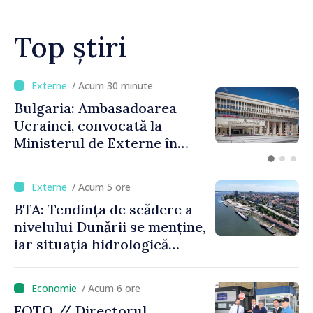
Top știri
/ Acum 30 minute
Bulgaria: Ambasadoarea
Ucrainei, convocată la
Ministerul de Externe în
legătură cu drona prăbușită
/ Acum 5 ore
BTA: Tendința de scădere a
nivelului Dunării se menține,
iar situația hidrologică
rămâne dificilă
/ Acum 6 ore
FOTO // Directorul