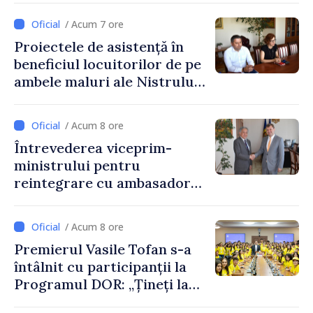
Republicii Moldova
/ Acum 7 ore
Proiectele de asistență în
beneficiul locuitorilor de pe
ambele maluri ale Nistrului
discutate la întrevederea
viceprim-ministrului cu
/ Acum 8 ore
reprezentanta rezidentă a
Întrevederea viceprim-
PNUD în Republica Moldova,
ministrului pentru
Daniela Gasparikova
reintegrare cu ambasadorul
Japoniei în Republica
Moldova
/ Acum 8 ore
Premierul Vasile Tofan s-a
întâlnit cu participanții la
Programul DOR: „Țineți la
rădăcinile voastre și nu vă