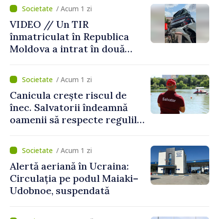
normale
/ Acum 1 zi
VIDEO // Un TIR
înmatriculat în Republica
Moldova a intrat în două
gospodării din Vaslui,
România
/ Acum 1 zi
Canicula crește riscul de
înec. Salvatorii îndeamnă
oamenii să respecte regulile
de siguranță la scăldat
/ Acum 1 zi
Alertă aeriană în Ucraina:
Circulația pe podul Maiaki–
Udobnoe, suspendată