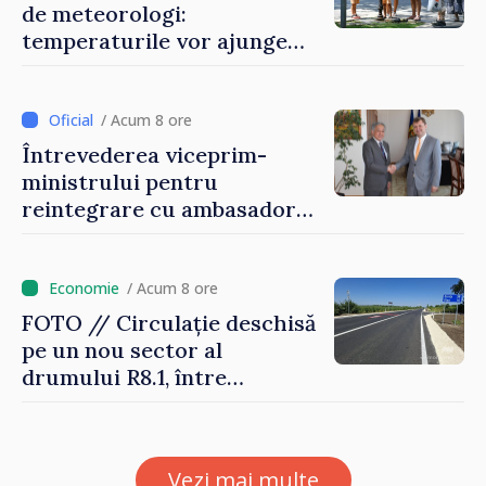
de meteorologi:
temperaturile vor ajunge
până la +35 de grade Celsius
/ Acum 8 ore
Întrevederea viceprim-
ministrului pentru
reintegrare cu ambasadorul
Japoniei în Republica
Moldova
/ Acum 8 ore
FOTO // Circulație deschisă
pe un nou sector al
drumului R8.1, între
Arionești și Otaci. Vladimir
Bolea: „Drumuri bune
înseamnă deplasări sigure
Vezi mai multe
ale agenților economici și