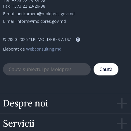
Tel.:
+373 22 23-34-28
Fax: +373 22 23-26-98
E-mail:
anticamera@moldpres.gov.md
E-mail:
inform@moldpres.gov.md
© 2000-2026 "I.P. MOLDPRES A.I.S."
?
Elaborat de
Webconsulting.md
Caută
Despre noi
Servicii