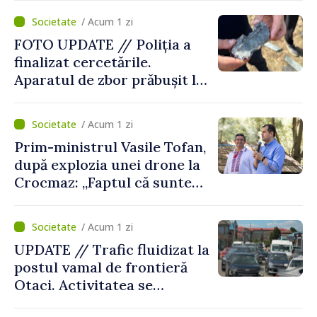
rachetă”
/ Acum 1 zi
FOTO UPDATE // Poliția a
finalizat cercetările.
Aparatul de zbor prăbușit la
Crocmaz ar putea fi o
„dronă-rachetă”
/ Acum 1 zi
Prim-ministrul Vasile Tofan,
după explozia unei drone la
Crocmaz: „Faptul că suntem
în afara zonei de război nu
ne protejează”
/ Acum 1 zi
UPDATE // Trafic fluidizat la
postul vamal de frontieră
Otaci. Activitatea se
desfășoară în condiții