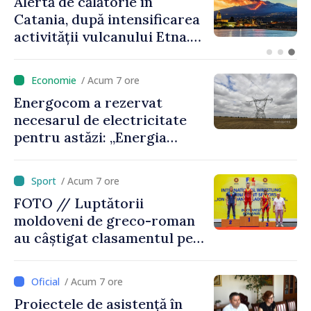
Prim-ministrul Vasile Tofan
a discutat cu omologul său
lituanian despre avansarea
parcursului european al
Republicii Moldova
/ Acum 7 ore
Energocom a rezervat
necesarul de electricitate
pentru astăzi: „Energia
disponibilă pe piețele
externe continuă să fie mai
/ Acum 7 ore
scumpă, în special în orele
FOTO // Luptătorii
de vârf”
moldoveni de greco-roman
au câștigat clasamentul pe
echipe la turneul de la
București
/ Acum 7 ore
Proiectele de asistență în