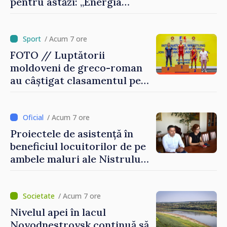
pentru astăzi: „Energia
disponibilă pe piețele
externe continuă să fie mai
scumpă, în special în orele
/ Acum 7 ore
de vârf”
FOTO // Luptătorii
moldoveni de greco-roman
au câștigat clasamentul pe
echipe la turneul de la
București
/ Acum 7 ore
Proiectele de asistență în
beneficiul locuitorilor de pe
ambele maluri ale Nistrului
discutate la întrevederea
viceprim-ministrului cu
reprezentanta rezidentă a
/ Acum 7 ore
PNUD în Republica Moldova,
Nivelul apei în lacul
Daniela Gasparikova
Novodnestrovsk continuă să