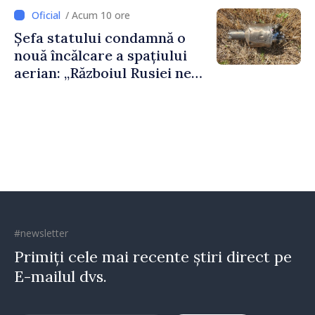
feriți de încercări și greșeli –
/ Acum 10 ore
doar astfel puteți reuși”
Șefa statului condamnă o
nouă încălcare a spațiului
aerian: „Războiul Rusiei ne
afectează direct”
#newsletter
Primiți cele mai recente știri direct pe
E-mailul dvs.