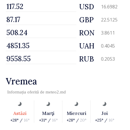
USD
16.6982
GBP
22.5125
RON
3.8611
UAH
0.4045
RUB
0.2053
Vremea
Informația oferită de
meteo2.md
Astăzi
Marţi
Miercuri
Joi
+28° /
16°
+31° /
16°
+28° /
20°
+25° /
16°