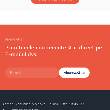
cetățenilor”
#newsletter
Primiți cele mai recente știri direct pe
E-mailul dvs.
Abonează-te
Adresa: Republica Moldova, Chișinău, str.Puskin, 22