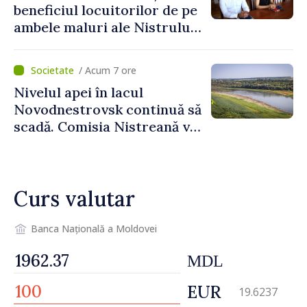
beneficiul locuitorilor de pe
ambele maluri ale Nistrului
discutate la întrevederea
viceprim-ministrului cu
/ Acum 7 ore
reprezentanta rezidentă a
Nivelul apei în lacul
PNUD în Republica Moldova,
Novodnestrovsk continuă să
Daniela Gasparikova
scadă. Comisia Nistreană va
analiza situația hidrologică
Curs valutar
Banca Națională a Moldovei
MDL
EUR
19.6237