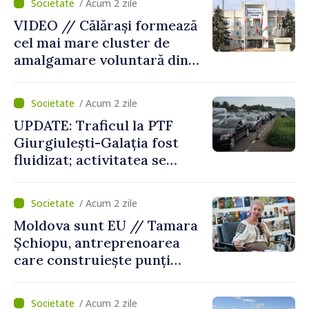
/ Acum 2 zile
VIDEO // Călărași formează
cel mai mare cluster de
amalgamare voluntară din
Republica Moldova. Consiliul
orășenesc a aprobat decizia
/ Acum 2 zile
finală
UPDATE: Traficul la PTF
Giurgiulești-Galația fost
fluidizat; activitatea se
desfășoară în condiții
normale
/ Acum 2 zile
Moldova sunt EU // Tamara
Șchiopu, antreprenoarea
care construiește punți
între Marea Britanie și
Republica Moldova
/ Acum 2 zile