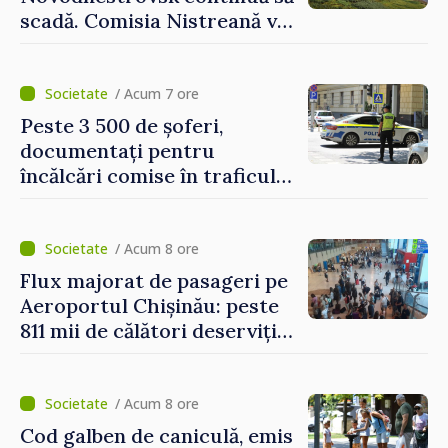
scadă. Comisia Nistreană va
analiza situația hidrologică
/ Acum 7 ore
Peste 3 500 de șoferi,
documentați pentru
încălcări comise în traficul
rutier. Cei mai mulți au
depășit limita de viteză
/ Acum 8 ore
Flux majorat de pasageri pe
Aeroportul Chișinău: peste
811 mii de călători deserviți
în luna iulie
/ Acum 8 ore
Cod galben de caniculă, emis