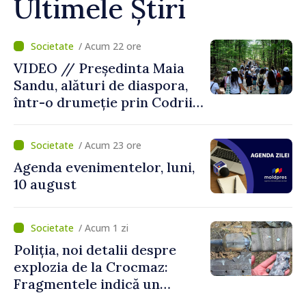
Ultimele Știri
/ Acum 22 ore
VIDEO // Președinta Maia
Sandu, alături de diaspora,
într-o drumeție prin Codrii
Moldovei: „Încă mai avem ce
descoperi”
/ Acum 23 ore
Agenda evenimentelor, luni,
10 august
/ Acum 1 zi
Poliția, noi detalii despre
explozia de la Crocmaz:
Fragmentele indică un
posibil tip de „dronă-