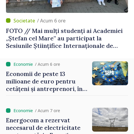
/ Acum 6 ore
FOTO // Mai mulți studenți ai Academiei
„Ștefan cel Mare” au participat la
Sesiunile Științifice Internaționale de
Drept și Tehnologie din România
/ Acum 6 ore
Economii de peste 13
milioane de euro pentru
cetățeni și antreprenori, în
zece luni de la conectarea la
SEPA
/ Acum 7 ore
Energocom a rezervat
necesarul de electricitate