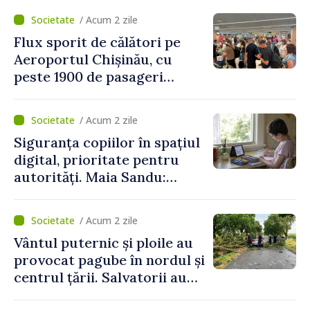
/ Acum 2 zile
Flux sporit de călători pe
Aeroportul Chișinău, cu
peste 1900 de pasageri
deserviți pe oră în perioada
de vârf a concediilor
/ Acum 2 zile
Siguranța copiilor în spațiul
digital, prioritate pentru
autorități. Maia Sandu:
„Trebuie să creăm
mecanisme care să-i
/ Acum 2 zile
protejeze”
Vântul puternic și ploile au
provocat pagube în nordul și
centrul țării. Salvatorii au
intervenit în zece cazuri