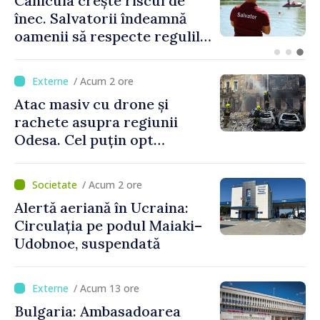
Incendiu de vegetație de
proporții în vestul Canadei:
peste 20.000 de oameni au
fost evacuați
/ Acum 2 ore
Atac masiv cu drone și
rachete asupra regiunii
Odesa. Cel puțin opt
persoane au fost rănite
/ Acum 2 ore
Alertă aeriană în Ucraina:
Circulația pe podul Maiaki–
Udobnoe, suspendată
/ Acum 13 ore
Bulgaria: Ambasadoarea