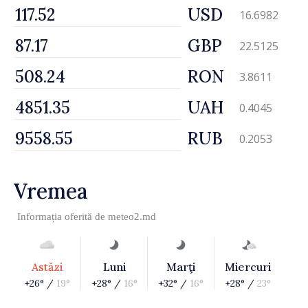
USD
16.6982
GBP
22.5125
RON
3.8611
UAH
0.4045
RUB
0.2053
Vremea
Informația oferită de
meteo2.md
Astăzi
Luni
Marţi
Miercuri
+26° /
19°
+28° /
16°
+32° /
16°
+28° /
23°