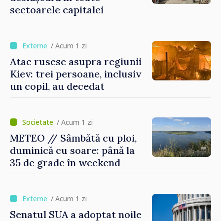
sectoarele capitalei
/ Acum 1 zi
Atac rusesc asupra regiunii
Kiev: trei persoane, inclusiv
un copil, au decedat
/ Acum 1 zi
METEO // Sâmbătă cu ploi,
duminică cu soare: până la
35 de grade în weekend
/ Acum 1 zi
Senatul SUA a adoptat noile