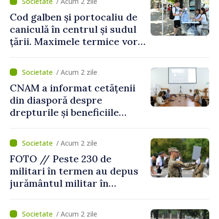
/ Acum 2 zile
Cod galben și portocaliu de
caniculă în centrul și sudul
țării. Maximele termice vor
ajunge până la 37°C
/ Acum 2 zile
CNAM a informat cetățenii
din diasporă despre
drepturile și beneficiile
asigurării medicale
/ Acum 2 zile
FOTO // Peste 230 de
militari în termen au depus
jurământul militar în
garnizoana Chișinău
/ Acum 2 zile