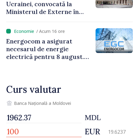
Ucrainei, convocată la
Ministerul de Externe în
legătură cu drona prăbușită
/ Acum 16 ore
Energocom a asigurat
necesarul de energie
electrică pentru 8 august.
Compania îndeamnă
cetățenii să reducă
consumul în orele de vârf
Curs valutar
Banca Națională a Moldovei
MDL
EUR
19.6237