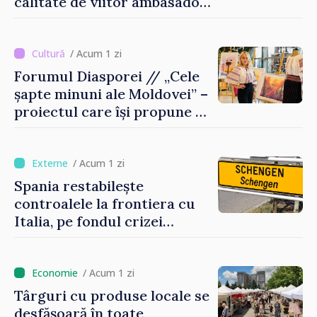
calitate de viitor ambasador
în Republica Moldova
/ Acum 1 zi
Forumul Diasporei // „Cele
șapte minuni ale Moldovei” –
proiectul care își propune să
apropie copiii din diaspora
de țara de origine
/ Acum 1 zi
Spania restabilește
controalele la frontiera cu
Italia, pe fondul crizei
migratorii din Ceuta
/ Acum 1 zi
Târguri cu produse locale se
desfășoară în toate