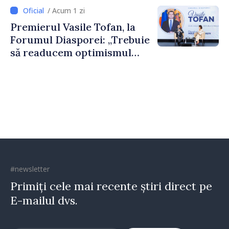
dumneavoastră pentru a
/ Acum 1 zi
construi comunități mai
Premierul Vasile Tofan, la
puternice”
Forumul Diasporei: „Trebuie
să readucem optimismul
oamenilor și încrederea că
Republica Moldova merge în
direcția corectă”
#newsletter
Primiți cele mai recente știri direct pe
E-mailul dvs.