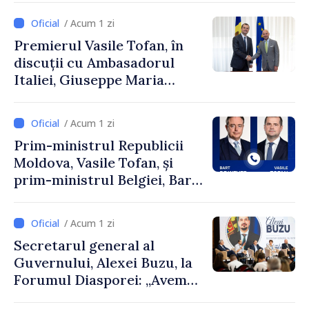
Uygar Mustafa Sertel
/ Acum 1 zi
Premierul Vasile Tofan, în
discuții cu Ambasadorul
Italiei, Giuseppe Maria
Perricone
/ Acum 1 zi
Prim-ministrul Republicii
Moldova, Vasile Tofan, și
prim-ministrul Belgiei, Bart
De Wever, au discutat
despre parcursul european
/ Acum 1 zi
al Republicii Moldova.
Secretarul general al
Guvernului, Alexei Buzu, la
Forumul Diasporei: „Avem
nevoie de fiecare dintre