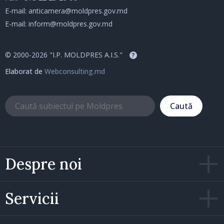
E-mail:
anticamera@moldpres.gov.md
E-mail:
inform@moldpres.gov.md
© 2000-2026 "I.P. MOLDPRES A.I.S."
?
Elaborat de
Webconsulting.md
Caută
Despre noi
Servicii