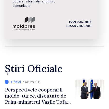
publice, informații, anunțuri,
comunicate
ISSN 2587-389X
E-ISSN 2587-3903
Știri Oficiale
/ Acum 1 zi
Perspectivele cooperării
moldo-turce, discutate de
Prim-ministrul Vasile Tofan
și Ambasadorul Turciei,