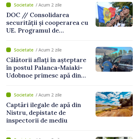
/ Acum 2 zile
DOC // Consolidarea
securității și cooperarea cu
UE. Programul de
implementare a Strategiei
Naționale de Apărare pentru
/ Acum 2 zile
perioada 2024–2034,
Călătorii aflați în așteptare
publicat în Monitorul Oficial
în postul Palanca-Maiaki-
Udobnoe primesc apă din
partea funcționarilor vamali
și a polițiștilor de frontieră
/ Acum 2 zile
Captări ilegale de apă din
Nistru, depistate de
inspectorii de mediu