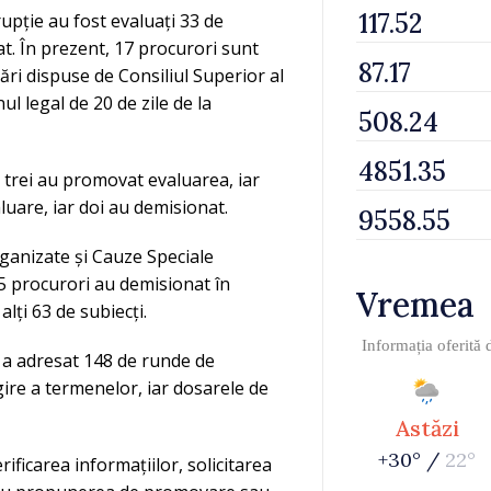
upție au fost evaluați 33 de
t. În prezent, 17 procurori sunt
uări dispuse de Consiliul Superior al
l legal de 20 de zile de la
 trei au promovat evaluarea, iar
luare, iar doi au demisionat.
ganizate și Cauze Speciale
5 procurori au demisionat în
Vremea
lți 63 de subiecți.
Informația oferită
i a adresat 148 de runde de
gire a termenelor, iar dosarele de
Astăzi
+30° /
22°
ificarea informațiilor, solicitarea