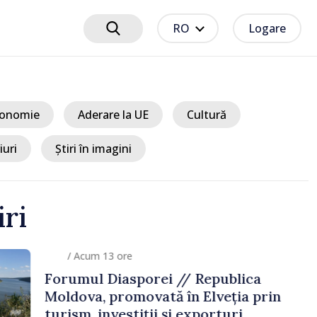
RO
Logare
onomie
Aderare la UE
Cultură
iuri
Știri în imagini
iri
e
porei // Republica
movată în Elveția prin
tiții și exporturi