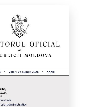
6
Vineri, 07 august 2026
XXXIII
ete,
tate,
ve
centrale
 ale administrației