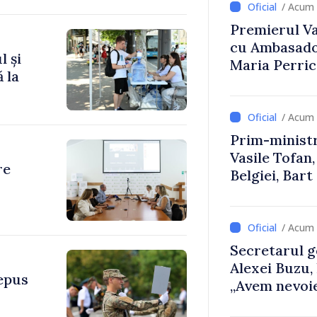
/ Acum 
Premierul Vas
cu Ambasador
l și
Maria Perri
 la
/ Acum 
Prim-ministr
Vasile Tofan,
re
Belgiei, Bar
despre parcu
Republicii M
/ Acum 
Secretarul g
Alexei Buzu,
depus
„Avem nevoie
dumneavoast