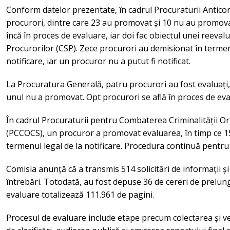
Conform datelor prezentate, în cadrul Procuraturii Anticor
procurori, dintre care 23 au promovat și 10 nu au promova
încă în proces de evaluare, iar doi fac obiectul unei reeval
Procurorilor (CSP). Zece procurori au demisionat în termenu
notificare, iar un procuror nu a putut fi notificat.
La Procuratura Generală, patru procurori au fost evaluați,
unul nu a promovat. Opt procurori se află în proces de eva
În cadrul Procuraturii pentru Combaterea Criminalității Or
(PCCOCS), un procuror a promovat evaluarea, în timp ce 1
termenul legal de la notificare. Procedura continuă pentru a
Comisia anunță că a transmis 514 solicitări de informații ș
întrebări. Totodată, au fost depuse 36 de cereri de prelun
evaluare totalizează 111.961 de pagini.
Procesul de evaluare include etape precum colectarea și ver