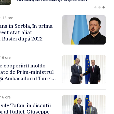
m 13 ore
uns în Serbia, în prima
cest stat aliat
l Rusiei după 2022
16 ore
e cooperării moldo-
tate de Prim-ministrul
 și Ambasadorul Turciei,
fa Sertel
16 ore
ile Tofan, în discuții
ul Italiei, Giuseppe