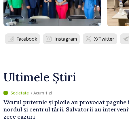
Facebook
Instagram
X/Twitter
Ultimele Știri
/ Acum 1 zi
Vântul puternic și ploile au provocat pagube 
nordul și centrul țării. Salvatorii au interveni
zece cazuri