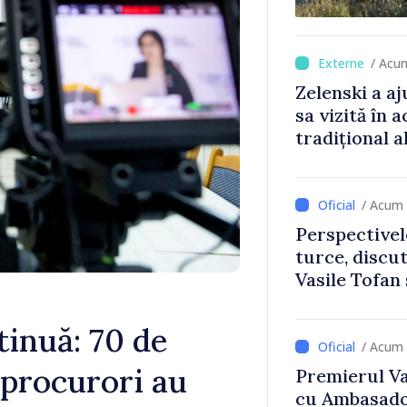
/ Acu
Zelenski a aj
sa vizită în a
tradițional a
/ Acum 
Perspectivel
turce, discu
Vasile Tofan
Uygar Musta
tinuă: 70 de
/ Acum 
e procurori au
Premierul Vas
cu Ambasador