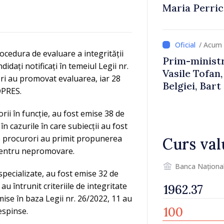
Maria Perri
/ Acum 
ocedura de evaluare a integrității
Prim-ministr
didați notificați în temeiul Legii nr.
Vasile Tofan,
ori au promovat evaluarea, iar 28
Belgiei, Bar
DPRES.
despre parcu
Republicii M
orii în funcție, au fost emise 38 de
în cazurile în care subiecții au fost
 de procurori au primit propunerea
Curs val
 pentru nepromovare.
Banca Naționa
specializate, au fost emise 32 de
au întrunit criteriile de integritate
mise în baza Legii nr. 26/2022, 11 au
espinse.