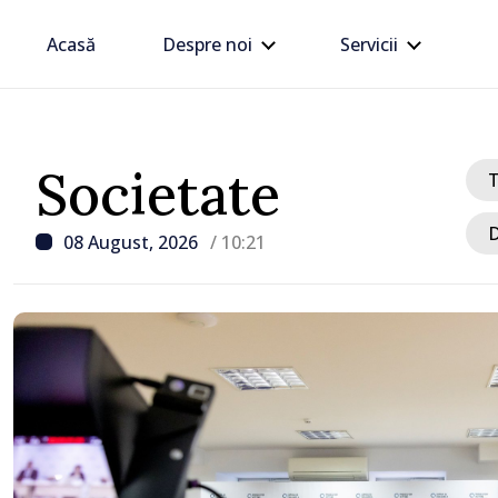
Acasă
Despre noi
Servicii
Societate
D
08 August, 2026
/ 10:21
/ Acum 25 minute
METEO // Sâmbătă cu pl
duminică cu soare: până 
grade în weekend