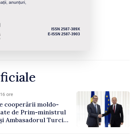
ații, anunțuri,
ISSN 2587-389X
E-ISSN 2587-3903
ficiale
16 ore
e cooperării moldo-
tate de Prim-ministrul
 și Ambasadorul Turciei,
fa Sertel