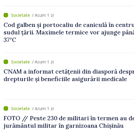
/ Acum 1 zi
Cod galben și portocaliu de caniculă în centru
sudul țării. Maximele termice vor ajunge până
37°C
/ Acum 1 zi
CNAM a informat cetățenii din diasporă desp
drepturile și beneficiile asigurării medicale
/ Acum 1 zi
FOTO // Peste 230 de militari în termen au 
jurământul militar în garnizoana Chișinău