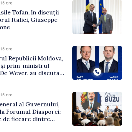
16 ore
ile Tofan, în discuții
ul Italiei, Giuseppe
cone
16 ore
ul Republicii Moldova,
 și prim-ministrul
t De Wever, au discutat
rsul european al
oldova.
16 ore
eneral al Guvernului,
 la Forumul Diasporei:
 de fiecare dintre
ră pentru a construi