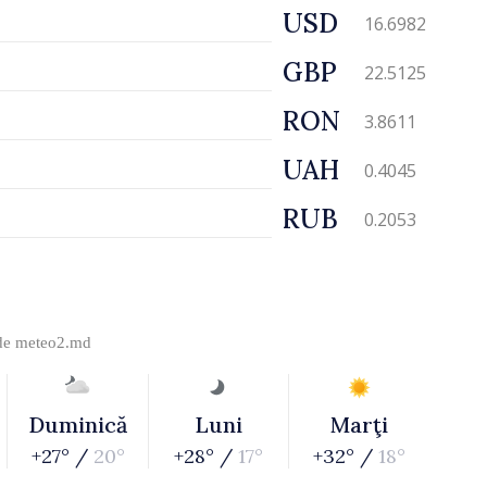
USD
16.6982
GBP
22.5125
RON
3.8611
UAH
0.4045
RUB
0.2053
 de
meteo2.md
Duminică
Luni
Marţi
+27° /
20°
+28° /
17°
+32° /
18°