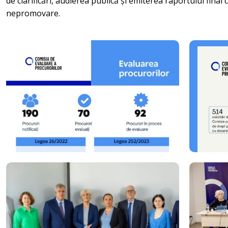
de clarificări, audierea publică și emiterea raportului fi
nepromovare.