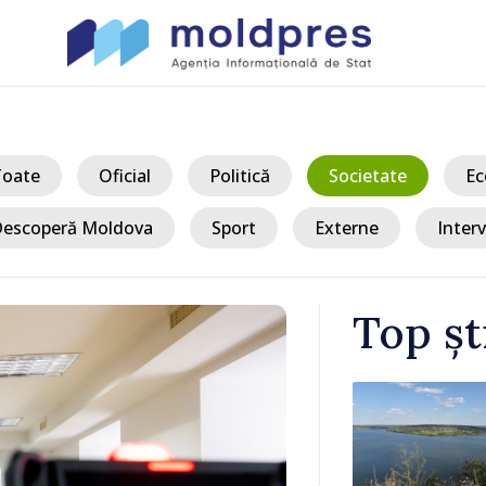
Toate
Oficial
Politică
Societate
Ec
escoperă Moldova
Sport
Externe
Interv
Top șt
/ Acum 13 or
oi,
Forumul Dias
la 35 de
Moldova, pro
turism, inves