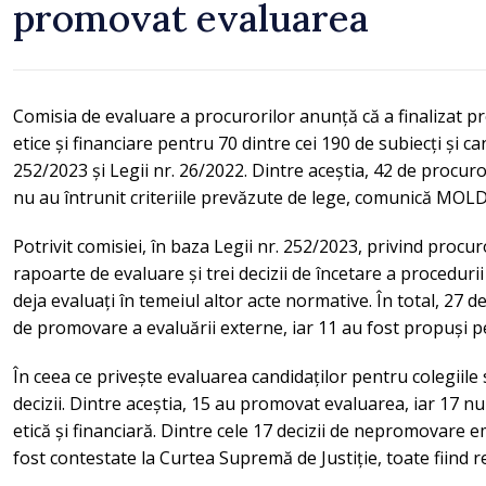
promovat evaluarea
Comisia de evaluare a procurorilor anunță că a finalizat pr
etice și financiare pentru 70 dintre cei 190 de subiecți și can
252/2023 și Legii nr. 26/2022. Dintre aceștia, 42 de procur
nu au întrunit criteriile prevăzute de lege, comunică MOL
Potrivit comisiei, în baza Legii nr. 252/2023, privind procur
rapoarte de evaluare și trei decizii de încetare a procedurii 
deja evaluați în temeiul altor acte normative. În total, 27
de promovare a evaluării externe, iar 11 au fost propuși
În ceea ce privește evaluarea candidaților pentru colegiile 
decizii. Dintre aceștia, 15 au promovat evaluarea, iar 17 nu 
etică și financiară. Dintre cele 17 decizii de nepromovare e
fost contestate la Curtea Supremă de Justiție, toate fiind r