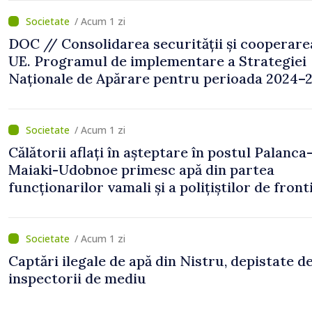
/ Acum 1 zi
DOC // Consolidarea securității și cooperare
UE. Programul de implementare a Strategiei
Naționale de Apărare pentru perioada 2024–2
publicat în Monitorul Oficial
/ Acum 1 zi
Călătorii aflați în așteptare în postul Palanca
Maiaki-Udobnoe primesc apă din partea
funcționarilor vamali și a polițiștilor de front
/ Acum 1 zi
Captări ilegale de apă din Nistru, depistate d
inspectorii de mediu