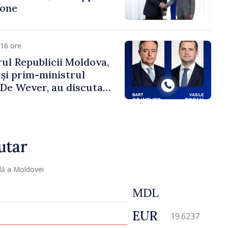
cone
16 ore
ul Republicii Moldova,
 și prim-ministrul
t De Wever, au discutat
rsul european al
oldova.
utar
lă a Moldovei
MDL
EUR
19.6237