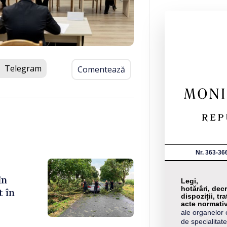
Telegram
Comentează
Nr. 363-36
în
Legi,
hotărâri, decr
t în
dispoziții, tra
acte normati
ale organelor 
de specialitate