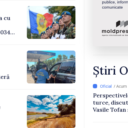
publice, inform
comunicate
a cu
034,
-
Știri O
ieră
/ Acum 
Perspectivel
turce, discu
e
Vasile Tofan
Uygar Musta